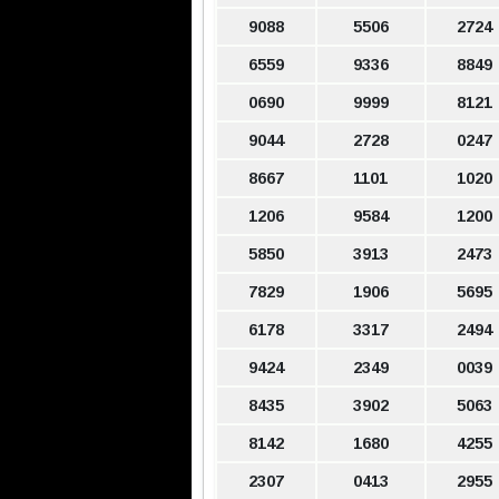
9088
5506
2724
6559
9336
8849
0690
9999
8121
9044
2728
0247
8667
1101
1020
1206
9584
1200
5850
3913
2473
7829
1906
5695
6178
3317
2494
9424
2349
0039
8435
3902
5063
8142
1680
4255
2307
0413
2955