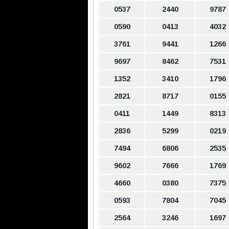
0537
2440
9787
0590
0413
4032
3761
9441
1266
9697
8462
7531
1352
3410
1796
2821
8717
0155
0411
1449
8313
2836
5299
0219
7494
6806
2535
9602
7666
1769
4660
0380
7375
0593
7804
7045
2564
3246
1697