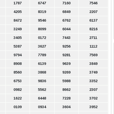
1787
6747
7160
7546
4205
8319
6849
2207
8472
9546
6762
6137
3249
8099
6044
8216
3405
0172
7443
2711
5387
3627
9256
1112
9794
7789
9281
7569
8908
6139
9639
3849
8560
3868
9269
3749
6753
9836
5988
3352
0982
5562
8662
2307
1622
6448
7228
3702
0109
0934
3604
3952