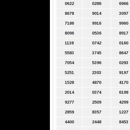
0622
0286
6966
8678
9014
3097
7186
9916
9960
8096
0536
8917
1138
0742
0160
5583
3745
8647
7054
5396
0293
5251
2303
9197
1528
4870
4170
2014
0374
6198
9277
2509
4299
2859
8357
1227
4400
2448
8453