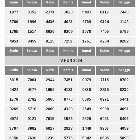
Senin
Selasa
Rabu
Kamis
Jumat
Sabtu
Minggu
1877
0352
2373
3820
5483
6317
7440
5760
1996
4436
4023
2769
9324
1148
1765
1514
8626
9209
1078
7405
5799
4953
8459
9125
7253
1761
4254
8209
Senin
Selasa
Rabu
Kamis
Jumat
Sabtu
Minggu
TAHUN 2024
Senin
Selasa
Rabu
Kamis
Jumat
Sabtu
Minggu
6815
7003
2944
7451
0979
7115
8782
0424
4377
1656
4183
0838
2236
8230
1378
2792
5965
9775
0085
0971
5441
9269
5718
2660
4328
2549
9988
4693
4974
9121
7615
3526
2525
6451
8496
3707
8992
6917
2818
1449
9903
4059
3356
7630
1239
5776
5042
0695
5890