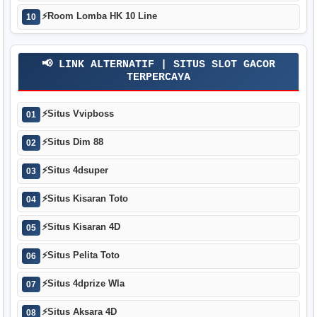
⚡
Room Lomba HK 10 Line
10
📢 LINK ALTERNATIF | SITUS SLOT GACOR
TERPERCAYA
⚡
Situs Vvipboss
01
⚡
Situs Dim 88
02
⚡
Situs 4dsuper
03
⚡
Situs Kisaran Toto
04
⚡
Situs Kisaran 4D
05
⚡
Situs Pelita Toto
06
⚡
Situs 4dprize Wla
07
⚡
Situs Aksara 4D
08