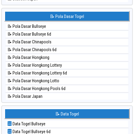
⚽ Bola Hitam Sydney Lotto
📊 Statistik Japan 6d
⚽ Bola Hitam Sydney Pools 6d
📊 Statistik Korea
📝 Pola Dasar Togel
⚽ Bola Hitam Taipei
📊 Statistik Kuda Lari
⚽ Bola Hitam Taiwan
📝 Pola Dasar Bullseye
📊 Statistik Magnum Cambodia
📝 Pola Dasar Bullseye 6d
📊 Statistik Nagoya
📝 Pola Dasar Chinapools
📊 Statistik New York Midday
📝 Pola Dasar Chinapools 6d
📊 Statistik North Carolina Day
📝 Pola Dasar Hongkong
📊 Statistik Pcso
📝 Pola Dasar Hongkong Lottery
📊 Statistik Pennsylvania Day
📝 Pola Dasar Hongkong Lottery 6d
📊 Statistik Sao Paulo
📝 Pola Dasar Hongkong Lotto
📊 Statistik Singapore
📝 Pola Dasar Hongkong Pools 6d
📊 Statistik Sydney
📝 Pola Dasar Japan
📊 Statistik Sydney Lottery
📝 Pola Dasar Japan 6d
📊 Statistik Sydney Lottery 6d
📝 Pola Dasar Korea
📝 Data Togel
📊 Statistik Sydney Lotto
📝 Pola Dasar Kuda Lari
📊 Statistik Sydney Pools 6d
Data Togel Bullseye
📝 Pola Dasar Magnum Cambodia
📊 Statistik Taipei
Data Togel Bullseye 6d