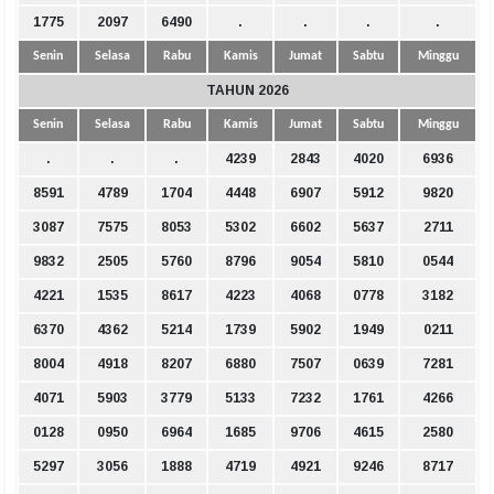
1775
2097
6490
.
.
.
.
Senin
Selasa
Rabu
Kamis
Jumat
Sabtu
Minggu
TAHUN 2026
Senin
Selasa
Rabu
Kamis
Jumat
Sabtu
Minggu
.
.
.
4239
2843
4020
6936
8591
4789
1704
4448
6907
5912
9820
3087
7575
8053
5302
6602
5637
2711
9832
2505
5760
8796
9054
5810
0544
4221
1535
8617
4223
4068
0778
3182
6370
4362
5214
1739
5902
1949
0211
8004
4918
8207
6880
7507
0639
7281
4071
5903
3779
5133
7232
1761
4266
0128
0950
6964
1685
9706
4615
2580
5297
3056
1888
4719
4921
9246
8717