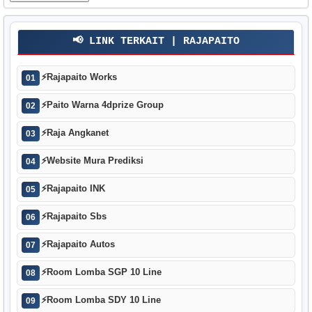
📢 LINK TERKAIT | RAJAPAITO
⚡
Rajapaito Works
01
⚡
Paito Warna 4dprize Group
02
⚡
Raja Angkanet
03
⚡
Website Mura Prediksi
04
⚡
Rajapaito INK
05
⚡
Rajapaito Sbs
06
⚡
Rajapaito Autos
07
⚡
Room Lomba SGP 10 Line
08
⚡
Room Lomba SDY 10 Line
09