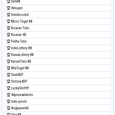
🏆 Dim88
Prediksi Nagoya
🏆 4dsuper
Prediksi North Carolina Day
🏆 Indoboss6d
Prediksi Pcso
🏆 Micro Togel 88
Prediksi Sao Paulo
🏆 Kisaran Toto
Prediksi Singapore
🏆 Kisaran 4D
Prediksi Sydney
🏆 Pelita Toto
Prediksi Sydney Lottery
🏆 IndoLottery 88
Prediksi Sydney Lottery 6d
🏆 DuniaLottery 88
Prediksi Sydney Lotto
🏆 KaisarToto 88
Prediksi Sydney Pools 6d
🏆 WlaTogel 88
Prediksi Taipei
🏆 Viral4DP
Prediksi Taiwan
🏆 Victory4DP
🏆 LuckySlot99
🏆 4dprizewlatoto
🏆 indo-pools
🏆 Angkanet4d
🏆 Shio88