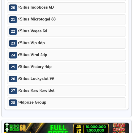
⚡
Situs Indoboss 6D
20
⚡
Situs Microtogel 88
21
⚡
Situs Vegas 6d
22
⚡
Situs Vip 4dp
23
⚡
Situs Viral 4dp
24
⚡
Situs Victory 4dp
25
⚡
Situs Luckyslot 99
26
⚡
Situs Kaw Kaw Bet
27
⚡
4dprize Group
28