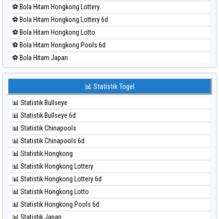
⚽ Bola Merah Sao Paulo
⚽ Bola Hitam Hongkong Lottery
⚽ Bola Merah Singapore
⚽ Bola Hitam Hongkong Lottery 6d
⚽ Bola Merah Sydney
⚽ Bola Hitam Hongkong Lotto
⚽ Bola Merah Sydney Lottery
⚽ Bola Hitam Hongkong Pools 6d
⚽ Bola Merah Sydney Lottery 6d
⚽ Bola Hitam Japan
⚽ Bola Merah Sydney Lotto
⚽ Bola Hitam Japan 6d
⚽ Bola Merah Sydney Pools 6d
⚽ Bola Hitam Korea
📊 Statistik Togel
⚽ Bola Merah Taipei
⚽ Bola Hitam Kuda Lari
⚽ Bola Merah Taiwan
📊 Statistik Bullseye
⚽ Bola Hitam Magnum Cambodia
📊 Statistik Bullseye 6d
⚽ Bola Hitam Nagoya
📊 Statistik Chinapools
⚽ Bola Hitam North Carolina Day
📊 Statistik Chinapools 6d
⚽ Bola Hitam Pcso
📊 Statistik Hongkong
⚽ Bola Hitam Sao Paulo
📊 Statistik Hongkong Lottery
⚽ Bola Hitam Singapore
📊 Statistik Hongkong Lottery 6d
⚽ Bola Hitam Sydney
📊 Statistik Hongkong Lotto
⚽ Bola Hitam Sydney Lottery
📊 Statistik Hongkong Pools 6d
⚽ Bola Hitam Sydney Lottery 6d
📊 Statistik Japan