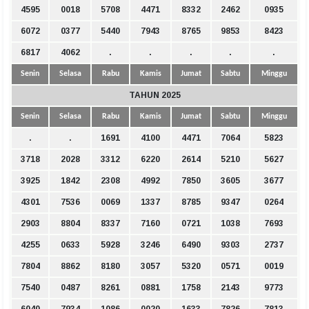
4595
0018
5708
4471
8332
2462
0935
6072
0377
5440
7943
8765
9853
8423
6817
4062
.
.
.
.
.
Senin
Selasa
Rabu
Kamis
Jumat
Sabtu
Minggu
TAHUN 2025
Senin
Selasa
Rabu
Kamis
Jumat
Sabtu
Minggu
.
.
1691
4100
4471
7064
5823
3718
2028
3312
6220
2614
5210
5627
3925
1842
2308
4992
7850
3605
3677
4301
7536
0069
1337
8785
9347
0264
2903
8804
8337
7160
0721
1038
7693
4255
0633
5928
3246
6490
9303
2737
7804
8862
8180
3057
5320
0571
0019
7540
0487
8261
0881
1758
2143
9773