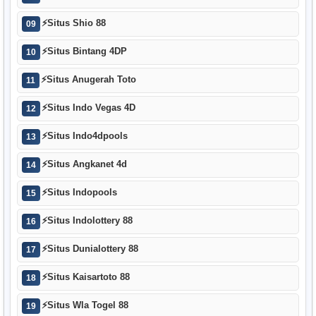
⚡
Situs Shio 88
09
⚡
Situs Bintang 4DP
10
⚡
Situs Anugerah Toto
11
⚡
Situs Indo Vegas 4D
12
⚡
Situs Indo4dpools
13
⚡
Situs Angkanet 4d
14
⚡
Situs Indopools
15
⚡
Situs Indolottery 88
16
⚡
Situs Dunialottery 88
17
⚡
Situs Kaisartoto 88
18
⚡
Situs Wla Togel 88
19