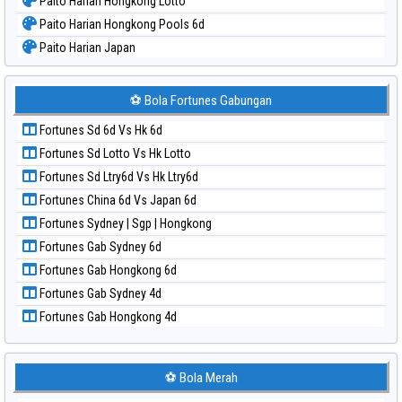
Paito Harian Hongkong Lotto
Paito Harian Hongkong Pools 6d
Paito Harian Japan
Paito Harian Japan 6d
Paito Harian Korea
⚽ Bola Fortunes Gabungan
Paito Harian Kuda Lari
Fortunes Sd 6d Vs Hk 6d
Paito Harian Magnum Cambodia
Fortunes Sd Lotto Vs Hk Lotto
Paito Harian Nagoya
Fortunes Sd Ltry6d Vs Hk Ltry6d
Paito Harian New York Midday
Fortunes China 6d Vs Japan 6d
Paito Harian North Carolina Day
Fortunes Sydney | Sgp | Hongkong
Paito Harian Pcso
Fortunes Gab Sydney 6d
Paito Harian Pennsylvania Day
Fortunes Gab Hongkong 6d
Paito Harian Sao Paulo
Fortunes Gab Sydney 4d
Paito Harian Singapore
Fortunes Gab Hongkong 4d
Paito Harian Sydney
Paito Harian Sydney Lottery
Paito Harian Sydney Lottery 6d
⚽ Bola Merah
Paito Harian Sydney Lotto