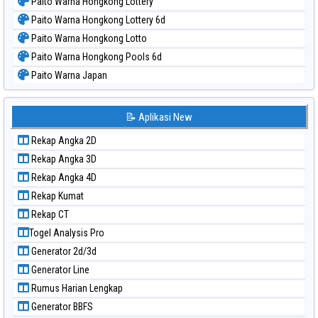
Paito Warna Hongkong Lottery
Paito Warna Hongkong Lottery 6d
Paito Warna Hongkong Lotto
Paito Warna Hongkong Pools 6d
Paito Warna Japan
Paito Warna Japan 6d
Paito Warna Korea
📝 Aplikasi New
Paito Warna Kuda Lari
Rekap Angka 2D
Paito Warna Magnum Cambodia
Rekap Angka 3D
Paito Warna Nagoya
Rekap Angka 4D
Paito Warna New York Midday
Rekap Kumat
Paito Warna North Carolina Day
Rekap CT
Paito Warna Pcso
Togel Analysis Pro
Paito Warna Pennsylvania Day
Generator 2d/3d
Paito Warna Sao Paulo
Generator Line
Paito Warna Singapore
Rumus Harian Lengkap
Paito Warna Sydney
Generator BBFS
Paito Warna Sydney Lottery