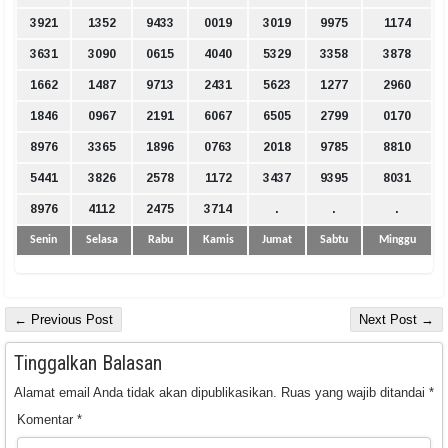
3921
1352
9433
0019
3019
9975
1174
3631
3090
0615
4040
5329
3358
3878
1662
1487
9713
2431
5623
1277
2960
1846
0967
2191
6067
6505
2799
0170
8976
3365
1896
0763
2018
9785
8810
5441
3826
2578
1172
3437
9395
8031
8976
4112
2475
3714
.
.
.
Senin
Selasa
Rabu
Kamis
Jumat
Sabtu
Minggu
← Previous Post
Next Post →
Tinggalkan Balasan
Alamat email Anda tidak akan dipublikasikan.
Ruas yang wajib ditandai
*
Komentar
*