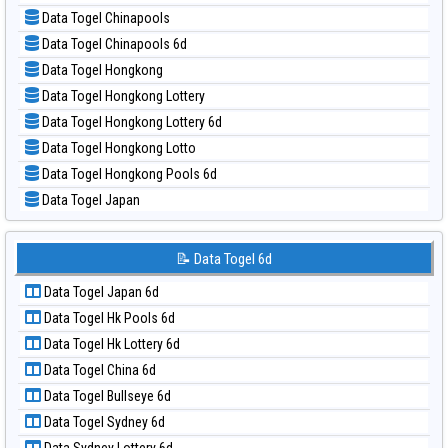
📝 Pola Dasar Nagoya
📊 Statistik Taiwan
Data Togel Chinapools
📝 Pola Dasar North Carolina Day
Data Togel Chinapools 6d
📝 Pola Dasar Pcso
Data Togel Hongkong
📝 Pola Dasar Sao Paulo
Data Togel Hongkong Lottery
📝 Pola Dasar Singapore
Data Togel Hongkong Lottery 6d
📝 Pola Dasar Sydney
Data Togel Hongkong Lotto
📝 Pola Dasar Sydney Lottery
Data Togel Hongkong Pools 6d
📝 Pola Dasar Sydney Lottery 6d
Data Togel Japan
📝 Pola Dasar Sydney Lotto
Data Togel Japan 6d
📝 Pola Dasar Sydney Pools 6d
Data Togel Korea
📝 Data Togel 6d
📝 Pola Dasar Taipei
Data Togel Kuda Lari
📝 Pola Dasar Taiwan
Data Togel Japan 6d
Data Togel Magnum Cambodia
Data Togel Hk Pools 6d
Data Togel Nagoya
Data Togel Hk Lottery 6d
Data Togel North Carolina Day
Data Togel China 6d
Data Togel Pcso
Data Togel Bullseye 6d
Data Togel Sao Paulo
Data Togel Sydney 6d
Data Togel Singapore