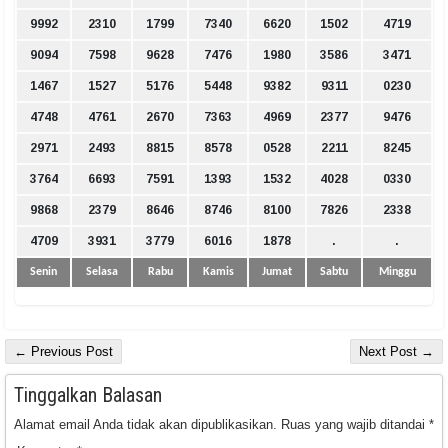
9992
2310
1799
7340
6620
1502
4719
9094
7598
9628
7476
1980
3586
3471
1467
1527
5176
5448
9382
9311
0230
4748
4761
2670
7363
4969
2377
9476
2971
2493
8815
8578
0528
2211
8245
3764
6693
7591
1393
1532
4028
0330
9868
2379
8646
8746
8100
7826
2338
4709
3931
3779
6016
1878
.
.
Senin
Selasa
Rabu
Kamis
Jumat
Sabtu
Minggu
← Previous Post
Next Post →
Tinggalkan Balasan
Alamat email Anda tidak akan dipublikasikan.
Ruas yang wajib ditandai
*