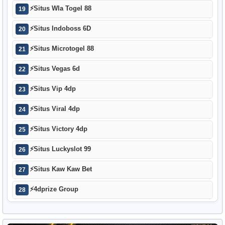
⚡
Situs Wla Togel 88
19
⚡
Situs Indoboss 6D
20
⚡
Situs Microtogel 88
21
⚡
Situs Vegas 6d
22
⚡
Situs Vip 4dp
23
⚡
Situs Viral 4dp
24
⚡
Situs Victory 4dp
25
⚡
Situs Luckyslot 99
26
⚡
Situs Kaw Kaw Bet
27
⚡
4dprize Group
28