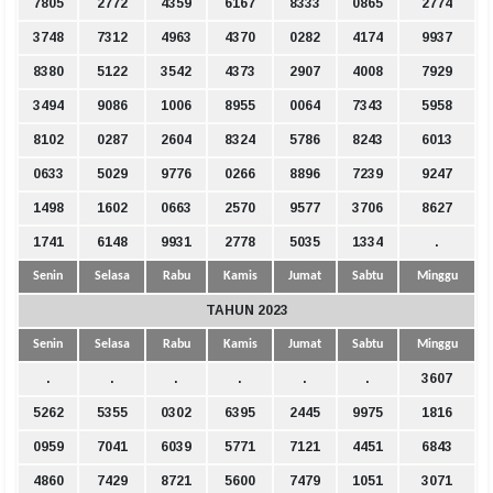
7805
2772
4359
6167
8333
0865
2774
3748
7312
4963
4370
0282
4174
9937
8380
5122
3542
4373
2907
4008
7929
3494
9086
1006
8955
0064
7343
5958
8102
0287
2604
8324
5786
8243
6013
0633
5029
9776
0266
8896
7239
9247
1498
1602
0663
2570
9577
3706
8627
1741
6148
9931
2778
5035
1334
.
Senin
Selasa
Rabu
Kamis
Jumat
Sabtu
Minggu
TAHUN 2023
Senin
Selasa
Rabu
Kamis
Jumat
Sabtu
Minggu
.
.
.
.
.
.
3607
5262
5355
0302
6395
2445
9975
1816
0959
7041
6039
5771
7121
4451
6843
4860
7429
8721
5600
7479
1051
3071