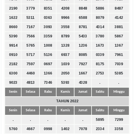
2190
3779
8351
4208
8848
5886
8487
1622
5311
0363
9966
6588
8079
4142
8660
7167
3093
3558
8781
4314
3881
5390
7566
3359
8789
5433
3780
5867
9914
5765
1008
1328
1236
1673
1367
0910
5717
5136
6937
8085
0339
7961
2182
7597
0697
1039
7927
8175
7039
6300
4460
1366
2050
1667
2753
5385
9023
4813
7346
5393
4328
.
.
Senin
Selasa
Rabu
Kamis
Jumat
Sabtu
Minggu
TAHUN 2022
Senin
Selasa
Rabu
Kamis
Jumat
Sabtu
Minggu
.
.
.
.
.
5895
7299
5760
4667
0998
1402
7078
2334
3358