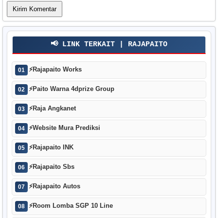
📢 LINK TERKAIT | RAJAPAITO
⚡
Rajapaito Works
01
⚡
Paito Warna 4dprize Group
02
⚡
Raja Angkanet
03
⚡
Website Mura Prediksi
04
⚡
Rajapaito INK
05
⚡
Rajapaito Sbs
06
⚡
Rajapaito Autos
07
⚡
Room Lomba SGP 10 Line
08