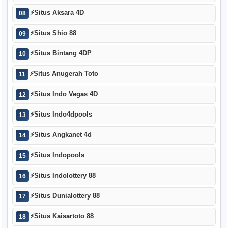
⚡
Situs Aksara 4D
08
⚡
Situs Shio 88
09
⚡
Situs Bintang 4DP
10
⚡
Situs Anugerah Toto
11
⚡
Situs Indo Vegas 4D
12
⚡
Situs Indo4dpools
13
⚡
Situs Angkanet 4d
14
⚡
Situs Indopools
15
⚡
Situs Indolottery 88
16
⚡
Situs Dunialottery 88
17
⚡
Situs Kaisartoto 88
18