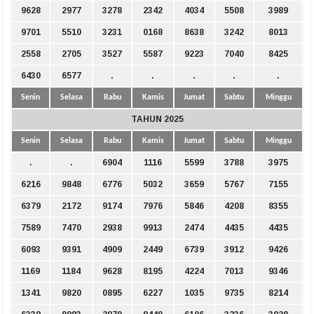
9628
2977
3278
2342
4034
5508
3989
9701
5510
3231
0168
8638
3242
8013
2558
2705
3527
5587
9223
7040
8425
6430
6577
.
.
.
.
.
Senin
Selasa
Rabu
Kamis
Jumat
Sabtu
Minggu
TAHUN 2025
Senin
Selasa
Rabu
Kamis
Jumat
Sabtu
Minggu
.
.
6904
1116
5599
3788
3975
6216
9848
6776
5032
3659
5767
7155
6379
2172
9174
7976
5846
4208
8355
7589
7470
2938
9913
2474
4435
4435
6093
9391
4909
2449
6739
3912
9426
1169
1184
9628
8195
4224
7013
9346
1341
9820
0895
6227
1035
9735
8214