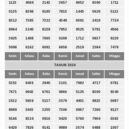
1123
4084
2143
3657
9652
6390
1711
5135
8398
9185
7815
1445
5629
5133
8312
7385
7322
4349
6591
2419
7724
8964
3240
8159
7952
9525
5791
4566
3925
1408
7665
0208
1712
0637
9220
5098
6162
6091
6658
2519
1584
7479
Senin
Selasa
Rabu
Kamis
Jumat
Sabtu
Minggu
TAHUN 2024
Senin
Selasa
Rabu
Kamis
Jumat
Sabtu
Minggu
5353
8436
2940
3101
7982
4717
0781
7671
9943
6761
9866
5125
8300
9340
3532
5839
5137
3579
4401
9823
0087
8889
3603
3255
7306
0967
7260
9127
9166
8324
0916
0420
5760
7904
0363
6420
7826
9141
9989
3574
0488
1007