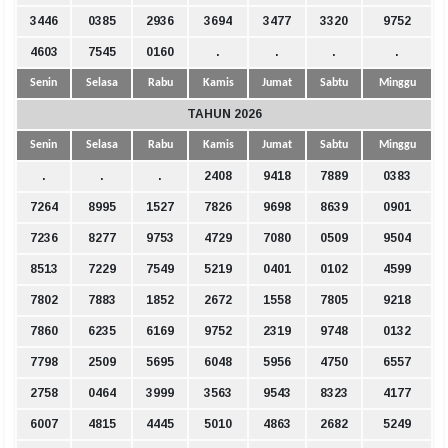
3446
0385
2936
3694
3477
3320
9752
4603
7545
0160
.
.
.
.
Senin
Selasa
Rabu
Kamis
Jumat
Sabtu
Minggu
TAHUN 2026
Senin
Selasa
Rabu
Kamis
Jumat
Sabtu
Minggu
.
.
.
2408
9418
7889
0383
7264
8995
1527
7826
9698
8639
0901
7236
8277
9753
4729
7080
0509
9504
8513
7229
7549
5219
0401
0102
4599
7802
7883
1852
2672
1558
7805
9218
7860
6235
6169
9752
2319
9748
0132
7798
2509
5695
6048
5956
4750
6557
2758
0464
3999
3563
9543
8323
4177
6007
4815
4445
5010
4863
2682
5249