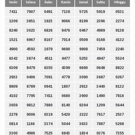
Senin
Selasa
Rabu
Kamis
Jumat
Sabtu
Minggu
7411
7907
0491
7138
5725
5919
0531
1309
3851
1923
9066
8199
2396
2274
8240
3023
6826
9476
0467
4989
9138
1521
6967
8167
7014
0509
0168
4132
4900
4592
1979
9690
9908
7459
2240
6342
3874
4511
4477
5253
4947
5524
0309
8479
6355
4399
6690
0648
8822
2933
0406
7091
4778
3090
3687
0267
8809
8789
0941
1807
2913
3440
8132
4102
7795
7411
0680
3900
1490
7816
3659
9812
7880
8140
6394
1209
5644
2278
9006
0319
5420
2222
7617
2537
0814
1166
3374
5044
3633
7887
5268
3300
4986
7525
6843
1834
0376
7355