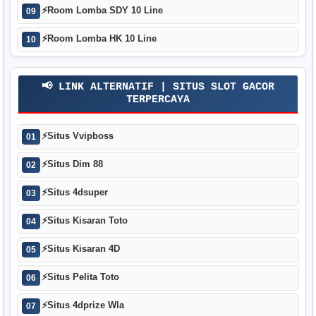
⚡
Room Lomba SDY 10 Line
09
⚡
Room Lomba HK 10 Line
10
📢 LINK ALTERNATIF | SITUS SLOT GACOR
TERPERCAYA
⚡
Situs Vvipboss
01
⚡
Situs Dim 88
02
⚡
Situs 4dsuper
03
⚡
Situs Kisaran Toto
04
⚡
Situs Kisaran 4D
05
⚡
Situs Pelita Toto
06
⚡
Situs 4dprize Wla
07