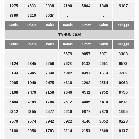
1275
4633
8038
2190
5864
1848
9187
8390
2210
2023
.
.
.
.
Senin
Selasa
Rabu
Kamis
Jumat
Sabtu
Minggu
TAHUN 2026
Senin
Selasa
Rabu
Kamis
Jumat
Sabtu
Minggu
.
.
.
6679
9057
6071
3308
4124
2845
2256
7623
0182
0651
9573
5144
7985
7049
4882
9497
1614
3463
9205
1940
2475
4619
1292
2554
0068
5108
7476
2158
9046
0511
7752
9755
5484
7389
4786
2532
4405
6410
6613
5312
9355
0577
0210
0877
7870
1995
2570
2574
8942
0922
4140
3052
0228
8166
8056
1783
8314
2153
6608
0137