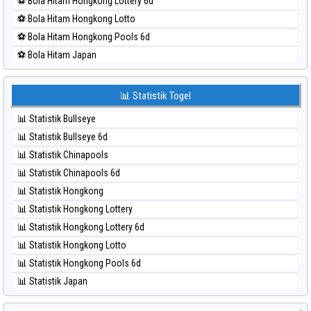
⚽ Bola Hitam Hongkong Lottery 6d
⚽ Bola Merah Sydney
⚽ Bola Hitam Hongkong Lotto
⚽ Bola Merah Sydney Lottery
⚽ Bola Hitam Hongkong Pools 6d
⚽ Bola Merah Sydney Lottery 6d
⚽ Bola Hitam Japan
⚽ Bola Merah Sydney Lotto
⚽ Bola Hitam Japan 6d
⚽ Bola Merah Sydney Pools 6d
⚽ Bola Hitam Korea
📊 Statistik Togel
⚽ Bola Merah Taipei
⚽ Bola Hitam Kuda Lari
⚽ Bola Merah Taiwan
📊 Statistik Bullseye
⚽ Bola Hitam Magnum Cambodia
📊 Statistik Bullseye 6d
⚽ Bola Hitam Nagoya
📊 Statistik Chinapools
⚽ Bola Hitam North Carolina Day
📊 Statistik Chinapools 6d
⚽ Bola Hitam Pcso
📊 Statistik Hongkong
⚽ Bola Hitam Sao Paulo
📊 Statistik Hongkong Lottery
⚽ Bola Hitam Singapore
📊 Statistik Hongkong Lottery 6d
⚽ Bola Hitam Sydney
📊 Statistik Hongkong Lotto
⚽ Bola Hitam Sydney Lottery
📊 Statistik Hongkong Pools 6d
⚽ Bola Hitam Sydney Lottery 6d
📊 Statistik Japan
⚽ Bola Hitam Sydney Lotto
📊 Statistik Japan 6d
⚽ Bola Hitam Sydney Pools 6d