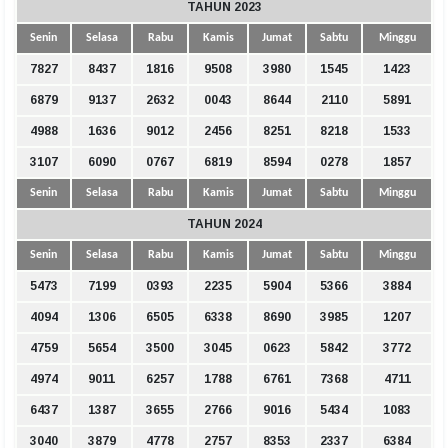
TAHUN 2023
Senin
Selasa
Rabu
Kamis
Jumat
Sabtu
Minggu
7827
8437
1816
9508
3980
1545
1423
6879
9137
2632
0043
8644
2110
5891
4988
1636
9012
2456
8251
8218
1533
3107
6090
0767
6819
8594
0278
1857
Senin
Selasa
Rabu
Kamis
Jumat
Sabtu
Minggu
TAHUN 2024
Senin
Selasa
Rabu
Kamis
Jumat
Sabtu
Minggu
5473
7199
0393
2235
5904
5366
3884
4094
1306
6505
6338
8690
3985
1207
4759
5654
3500
3045
0623
5842
3772
4974
9011
6257
1788
6761
7368
4711
6437
1387
3655
2766
9016
5434
1083
3040
3879
4778
2757
8353
2337
6384