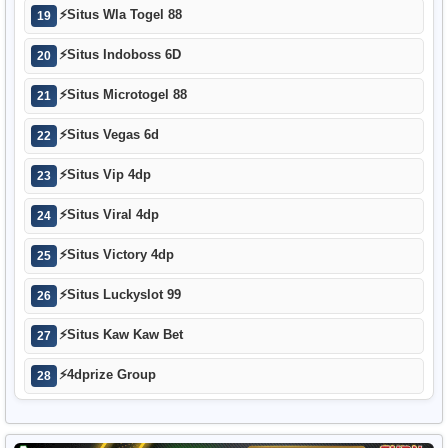
⚡
Situs Wla Togel 88
19
⚡
Situs Indoboss 6D
20
⚡
Situs Microtogel 88
21
⚡
Situs Vegas 6d
22
⚡
Situs Vip 4dp
23
⚡
Situs Viral 4dp
24
⚡
Situs Victory 4dp
25
⚡
Situs Luckyslot 99
26
⚡
Situs Kaw Kaw Bet
27
⚡
4dprize Group
28