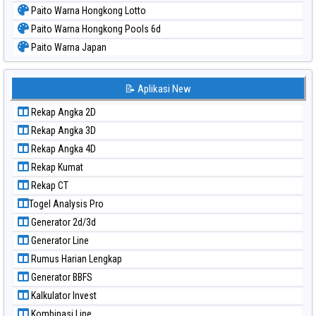
Paito Warna Hongkong Lotto
Paito Warna Hongkong Pools 6d
Paito Warna Japan
Paito Warna Japan 6d
Paito Warna Korea
📝 Aplikasi New
Paito Warna Kuda Lari
Rekap Angka 2D
Paito Warna Magnum Cambodia
Rekap Angka 3D
Paito Warna Nagoya
Rekap Angka 4D
Paito Warna New York Midday
Rekap Kumat
Paito Warna North Carolina Day
Rekap CT
Paito Warna Pcso
Togel Analysis Pro
Paito Warna Pennsylvania Day
Generator 2d/3d
Paito Warna Sao Paulo
Generator Line
Paito Warna Singapore
Rumus Harian Lengkap
Paito Warna Sydney
Generator BBFS
Paito Warna Sydney Lottery
Kalkulator Invest
Paito Warna Sydney Lottery 6d
Kombinasi Line