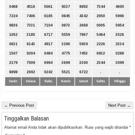
0468
4516
5061
9337
8892
7344
4600
7224
7406
6185
0845
4342
2050
5996
9836
7331
7104
0873
2668
0005
5954
1052
3185
6717
5559
7867
5464
3526
0631
8143
4917
3290
5939
2226
2334
1507
9204
0484
4775
7453
6932
0288
2179
7009
6994
3699
3300
2344
3099
8898
2692
0242
5521
6722
.
.
Senin
Selasa
Rabu
Kamis
Jumat
Sabtu
Minggu
← Previous Post
Next Post →
Tinggalkan Balasan
Alamat email Anda tidak akan dipublikasikan.
Ruas yang wajib ditandai
*