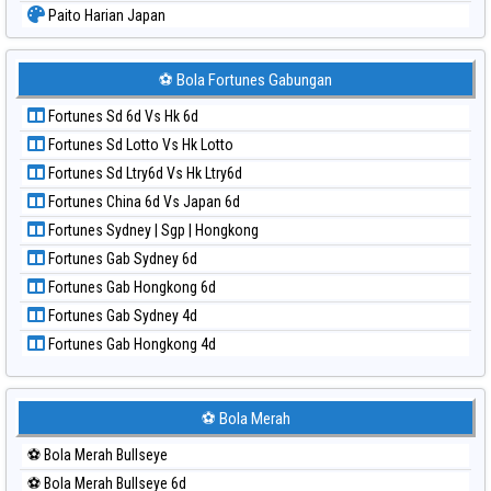
Paito Harian Japan
Paito Harian Japan 6d
Paito Harian Korea
⚽ Bola Fortunes Gabungan
Paito Harian Kuda Lari
Fortunes Sd 6d Vs Hk 6d
Paito Harian Magnum Cambodia
Fortunes Sd Lotto Vs Hk Lotto
Paito Harian Nagoya
Fortunes Sd Ltry6d Vs Hk Ltry6d
Paito Harian New York Midday
Fortunes China 6d Vs Japan 6d
Paito Harian North Carolina Day
Fortunes Sydney | Sgp | Hongkong
Paito Harian Pcso
Fortunes Gab Sydney 6d
Paito Harian Pennsylvania Day
Fortunes Gab Hongkong 6d
Paito Harian Sao Paulo
Fortunes Gab Sydney 4d
Paito Harian Singapore
Fortunes Gab Hongkong 4d
Paito Harian Sydney
Paito Harian Sydney Lottery
Paito Harian Sydney Lottery 6d
⚽ Bola Merah
Paito Harian Sydney Lotto
⚽ Bola Merah Bullseye
Paito Harian Sydney Pools 6d
⚽ Bola Merah Bullseye 6d