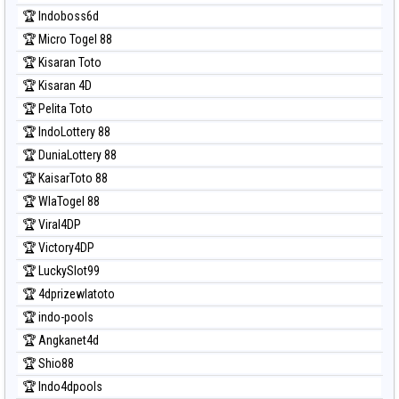
Prediksi North Carolina Day
🏆 Indoboss6d
Prediksi Pcso
🏆 Micro Togel 88
Prediksi Sao Paulo
🏆 Kisaran Toto
Prediksi Singapore
🏆 Kisaran 4D
Prediksi Sydney
🏆 Pelita Toto
Prediksi Sydney Lottery
🏆 IndoLottery 88
Prediksi Sydney Lottery 6d
🏆 DuniaLottery 88
Prediksi Sydney Lotto
🏆 KaisarToto 88
Prediksi Sydney Pools 6d
🏆 WlaTogel 88
Prediksi Taipei
🏆 Viral4DP
Prediksi Taiwan
🏆 Victory4DP
🏆 LuckySlot99
🏆 4dprizewlatoto
🏆 indo-pools
🏆 Angkanet4d
🏆 Shio88
🏆 Indo4dpools