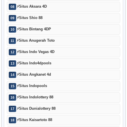
⚡
Situs Aksara 4D
08
⚡
Situs Shio 88
09
⚡
Situs Bintang 4DP
10
⚡
Situs Anugerah Toto
11
⚡
Situs Indo Vegas 4D
12
⚡
Situs Indo4dpools
13
⚡
Situs Angkanet 4d
14
⚡
Situs Indopools
15
⚡
Situs Indolottery 88
16
⚡
Situs Dunialottery 88
17
⚡
Situs Kaisartoto 88
18