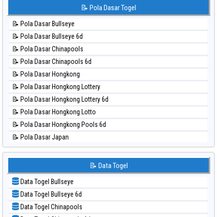
📊 Statistik Korea
📝 Pola Dasar Togel
⚽ Bola Hitam Taipei
📊 Statistik Kuda Lari
⚽ Bola Hitam Taiwan
📝 Pola Dasar Bullseye
📊 Statistik Magnum Cambodia
📝 Pola Dasar Bullseye 6d
📊 Statistik Nagoya
📝 Pola Dasar Chinapools
📊 Statistik New York Midday
📝 Pola Dasar Chinapools 6d
📊 Statistik North Carolina Day
📝 Pola Dasar Hongkong
📊 Statistik Pcso
📝 Pola Dasar Hongkong Lottery
📊 Statistik Pennsylvania Day
📝 Pola Dasar Hongkong Lottery 6d
📊 Statistik Sao Paulo
📝 Pola Dasar Hongkong Lotto
📊 Statistik Singapore
📝 Pola Dasar Hongkong Pools 6d
📊 Statistik Sydney
📝 Pola Dasar Japan
📊 Statistik Sydney Lottery
📝 Pola Dasar Japan 6d
📊 Statistik Sydney Lottery 6d
📝 Pola Dasar Korea
📝 Data Togel
📊 Statistik Sydney Lotto
📝 Pola Dasar Kuda Lari
📊 Statistik Sydney Pools 6d
Data Togel Bullseye
📝 Pola Dasar Magnum Cambodia
📊 Statistik Taipei
Data Togel Bullseye 6d
📝 Pola Dasar Nagoya
📊 Statistik Taiwan
Data Togel Chinapools
📝 Pola Dasar North Carolina Day