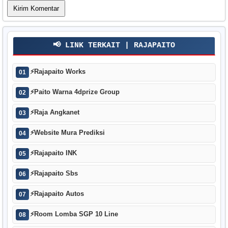
📢 LINK TERKAIT | RAJAPAITO
⚡
Rajapaito Works
01
⚡
Paito Warna 4dprize Group
02
⚡
Raja Angkanet
03
⚡
Website Mura Prediksi
04
⚡
Rajapaito INK
05
⚡
Rajapaito Sbs
06
⚡
Rajapaito Autos
07
⚡
Room Lomba SGP 10 Line
08