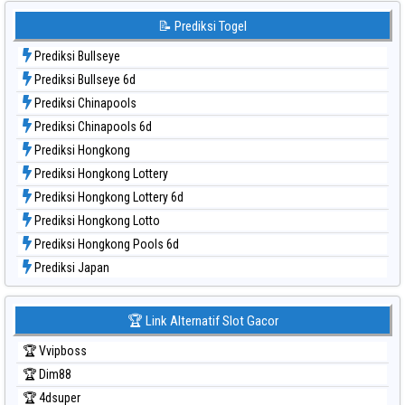
Data Togel Sydney Lottery 6d
📝 Prediksi Togel
Data Togel Sydney Lotto
Prediksi Bullseye
Data Togel Sydney Pools 6d
Prediksi Bullseye 6d
Data Togel Taipei
Prediksi Chinapools
Data Togel Taiwan
Prediksi Chinapools 6d
Prediksi Hongkong
Prediksi Hongkong Lottery
Prediksi Hongkong Lottery 6d
Prediksi Hongkong Lotto
Prediksi Hongkong Pools 6d
Prediksi Japan
Prediksi Japan 6d
Prediksi Korea
🏆 Link Alternatif Slot Gacor
Prediksi Kuda Lari
🏆 Vvipboss
Prediksi Magnum Cambodia
🏆 Dim88
Prediksi Nagoya
🏆 4dsuper