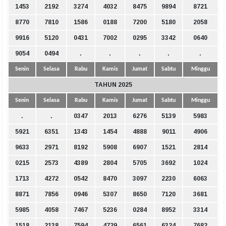
1453
2192
3274
4032
8475
9894
8721
8770
7810
1586
0188
7200
5180
2058
9916
5120
0431
7002
0295
3342
0640
9054
0494
.
.
.
.
.
Senin
Selasa
Rabu
Kamis
Jumat
Sabtu
Minggu
TAHUN 2025
Senin
Selasa
Rabu
Kamis
Jumat
Sabtu
Minggu
.
.
0347
2013
6276
5139
5983
5921
6351
1343
1454
4888
9011
4906
9633
2971
8192
5908
6907
1521
2814
0215
2573
4389
2804
5705
3692
1024
1713
4272
0542
8470
3097
2230
6063
8871
7856
0946
5307
8650
7120
3681
5985
4058
7467
5236
0284
8952
3314
1518
2138
7594
4729
6561
6324
7682