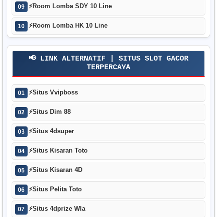
⚡
Room Lomba SDY 10 Line
09
⚡
Room Lomba HK 10 Line
10
📢 LINK ALTERNATIF | SITUS SLOT GACOR
TERPERCAYA
⚡
Situs Vvipboss
01
⚡
Situs Dim 88
02
⚡
Situs 4dsuper
03
⚡
Situs Kisaran Toto
04
⚡
Situs Kisaran 4D
05
⚡
Situs Pelita Toto
06
⚡
Situs 4dprize Wla
07