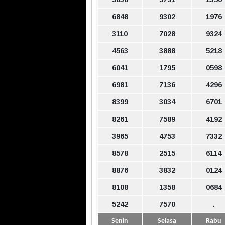
6848
9302
1976
3110
7028
9324
4563
3888
5218
6041
1795
0598
6981
7136
4296
8399
3034
6701
8261
7589
4192
3965
4753
7332
8578
2515
6114
8876
3832
0124
8108
1358
0684
5242
7570
.
Senin
Selasa
Rabu