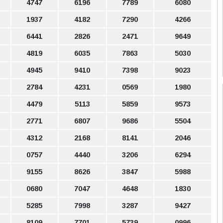
4747
6196
7789
6080
1937
4182
7290
4266
6441
2826
2471
9649
4819
6035
7863
5030
4945
9410
7398
9023
2784
4231
0569
1980
4479
5113
5859
9573
2771
6807
9686
5504
4312
2168
8141
2046
0757
4440
3206
6294
9155
8626
3847
5988
0680
7047
4648
1830
5285
7998
3287
9427
8109
7701
5739
0996