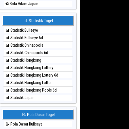
⚽ Bola Hitam Japan
⚽ Bola Merah Sydney Lotto
⚽ Bola Hitam Japan 6d
⚽ Bola Merah Sydney Pools 6d
⚽ Bola Hitam Korea
📊 Statistik Togel
⚽ Bola Merah Taipei
⚽ Bola Hitam Kuda Lari
⚽ Bola Merah Taiwan
📊 Statistik Bullseye
⚽ Bola Hitam Magnum Cambodia
📊 Statistik Bullseye 6d
⚽ Bola Hitam Nagoya
📊 Statistik Chinapools
⚽ Bola Hitam North Carolina Day
📊 Statistik Chinapools 6d
⚽ Bola Hitam Pcso
📊 Statistik Hongkong
⚽ Bola Hitam Sao Paulo
📊 Statistik Hongkong Lottery
⚽ Bola Hitam Singapore
📊 Statistik Hongkong Lottery 6d
⚽ Bola Hitam Sydney
📊 Statistik Hongkong Lotto
⚽ Bola Hitam Sydney Lottery
📊 Statistik Hongkong Pools 6d
⚽ Bola Hitam Sydney Lottery 6d
📊 Statistik Japan
⚽ Bola Hitam Sydney Lotto
📊 Statistik Japan 6d
⚽ Bola Hitam Sydney Pools 6d
📊 Statistik Korea
📝 Pola Dasar Togel
⚽ Bola Hitam Taipei
📊 Statistik Kuda Lari
⚽ Bola Hitam Taiwan
📝 Pola Dasar Bullseye
📊 Statistik Magnum Cambodia