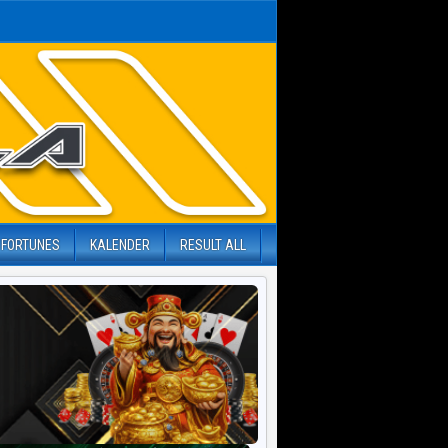
 FORTUNES
KALENDER
RESULT ALL