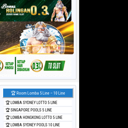
🏆 Room Lomba 5 Line – 10 Line
🏆 LOMBA SYDNEY LOTTO 5 LINE
🏆 SINGAPORE POOLS 5 LINE
🏆 LOMBA HONGKONG LOTTO 5 LINE
🏆 LOMBA SYDNEY POOLS 10 LINE