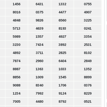
1456
6431
1332
0755
8016
0375
4477
4907
4848
9826
6560
3225
5713
4639
8193
0241
5989
1557
4927
3354
3230
7434
3892
2531
4892
3711
2825
8102
7874
2960
6404
2849
8887
1363
1033
1352
8856
1009
1545
8899
9088
8340
1706
0376
1234
7992
9124
8229
7005
4480
8792
0521