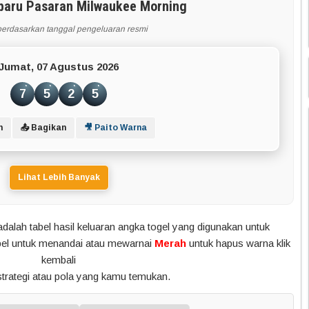
rbaru Pasaran Milwaukee Morning
berdasarkan tanggal pengeluaran resmi
Jumat, 07 Agustus 2026
7
5
2
5
n
📤 Bagikan
🎥 Paito Warna
Lihat Lebih Banyak
dalah tabel hasil keluaran angka togel yang digunakan untuk
abel untuk menandai atau mewarnai
Merah
untuk hapus warna klik
kembali
trategi atau pola yang kamu temukan.