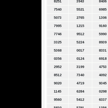
8251
3943
8406
7540
5521
6985
5073
2765
1306
7995
1215
9160
7746
9512
5990
3325
5224
8939
5368
0017
8331
0356
0124
6918
2952
3199
4753
8512
7340
4092
9020
4719
9345
1145
6284
0298
9560
5412
6337
5830
5791
1356