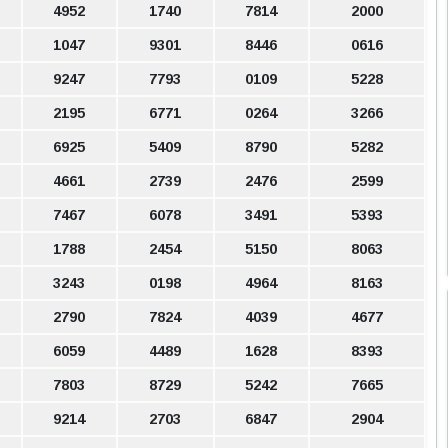
4952
1740
7814
2000
1047
9301
8446
0616
9247
7793
0109
5228
2195
6771
0264
3266
6925
5409
8790
5282
4661
2739
2476
2599
7467
6078
3491
5393
1788
2454
5150
8063
3243
0198
4964
8163
2790
7824
4039
4677
6059
4489
1628
8393
7803
8729
5242
7665
9214
2703
6847
2904