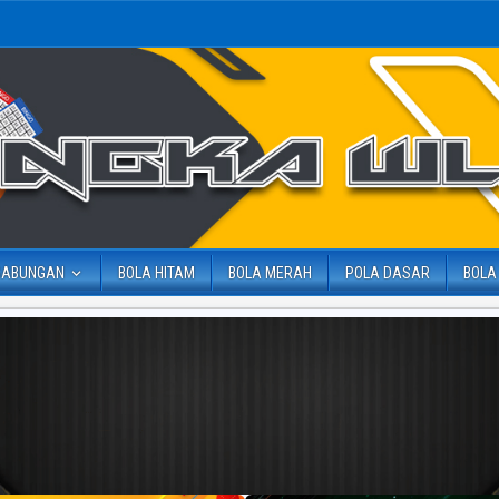
GABUNGAN
BOLA HITAM
BOLA MERAH
POLA DASAR
BOLA