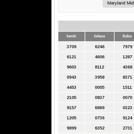
Senin
Selasa
Rabu
3709
6246
7979
6121
4606
1287
9603
8112
4368
0943
3958
8371
4453
0005
1511
2105
0837
0070
9157
6869
0323
1205
0736
9124
9899
6352
2731