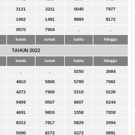
3131
2211
0045
7977
1662
1491
8889
8172
0570
7904
.
.
Kamis
Jumat
Sabtu
Minggu
TAHUN 2022
Kamis
Jumat
Sabtu
Minggu
.
.
5350
2684
4810
5806
5789
7063
4272
7900
3316
0226
9459
0507
6607
0244
4691
9830
1558
7038
8232
7817
5829
2994
5090
6372
0272
0891