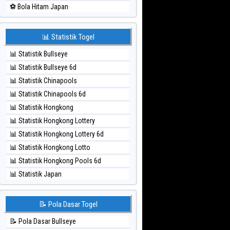
⚽ Bola Hitam Japan
⚽ Bola Merah Sydney Lotto
⚽ Bola Hitam Japan 6d
⚽ Bola Merah Sydney Pools 6d
⚽ Bola Hitam Korea
📊 Statistik Togel
⚽ Bola Merah Taipei
⚽ Bola Hitam Kuda Lari
⚽ Bola Merah Taiwan
📊 Statistik Bullseye
⚽ Bola Hitam Magnum Cambodia
📊 Statistik Bullseye 6d
⚽ Bola Hitam Nagoya
📊 Statistik Chinapools
⚽ Bola Hitam North Carolina Day
📊 Statistik Chinapools 6d
⚽ Bola Hitam Pcso
📊 Statistik Hongkong
⚽ Bola Hitam Sao Paulo
📊 Statistik Hongkong Lottery
⚽ Bola Hitam Singapore
📊 Statistik Hongkong Lottery 6d
⚽ Bola Hitam Sydney
📊 Statistik Hongkong Lotto
⚽ Bola Hitam Sydney Lottery
📊 Statistik Hongkong Pools 6d
⚽ Bola Hitam Sydney Lottery 6d
📊 Statistik Japan
⚽ Bola Hitam Sydney Lotto
📊 Statistik Japan 6d
⚽ Bola Hitam Sydney Pools 6d
📊 Statistik Korea
📝 Pola Dasar Togel
⚽ Bola Hitam Taipei
📊 Statistik Kuda Lari
⚽ Bola Hitam Taiwan
📝 Pola Dasar Bullseye
📊 Statistik Magnum Cambodia