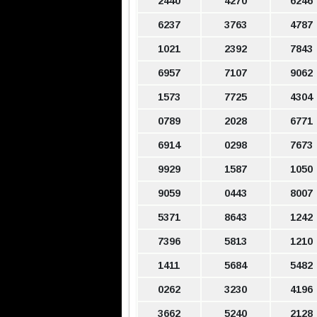
2440
4270
6246
6237
3763
4787
1021
2392
7843
6957
7107
9062
1573
7725
4304
0789
2028
6771
6914
0298
7673
9929
1587
1050
9059
0443
8007
5371
8643
1242
7396
5813
1210
1411
5684
5482
0262
3230
4196
3662
5240
2128