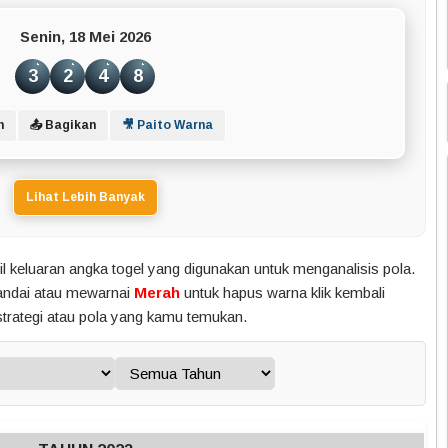
Senin, 18 Mei 2026
3
2
4
8
n
📤 Bagikan
🎥 Paito Warna
Lihat Lebih Banyak
il keluaran angka togel yang digunakan untuk menganalisis pola.
nandai atau mewarnai
Merah
untuk hapus warna klik kembali
trategi atau pola yang kamu temukan.