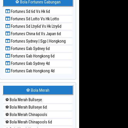
⚽ Bola Fortunes Gabungan
Paito Harian Kuda Lari
Fortunes Sd 6d Vs Hk 6d
Paito Harian Magnum Cambodia
Fortunes Sd Lotto Vs Hk Lotto
Paito Harian Nagoya
Fortunes Sd Ltry6d Vs Hk Ltry6d
Paito Harian New York Midday
Fortunes China 6d Vs Japan 6d
Paito Harian North Carolina Day
Fortunes Sydney | Sgp | Hongkong
Paito Harian Pcso
Fortunes Gab Sydney 6d
Paito Harian Pennsylvania Day
Fortunes Gab Hongkong 6d
Paito Harian Sao Paulo
Fortunes Gab Sydney 4d
Paito Harian Singapore
Fortunes Gab Hongkong 4d
Paito Harian Sydney
Paito Harian Sydney Lottery
Paito Harian Sydney Lottery 6d
⚽ Bola Merah
Paito Harian Sydney Lotto
⚽ Bola Merah Bullseye
Paito Harian Sydney Pools 6d
⚽ Bola Merah Bullseye 6d
Paito Harian Taipei
⚽ Bola Merah Chinapools
Paito Harian Taiwan
⚽ Bola Merah Chinapools 6d