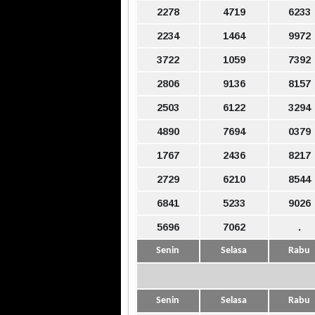
2278
4719
6233
2234
1464
9972
3722
1059
7392
2806
9136
8157
2503
6122
3294
4890
7694
0379
1767
2436
8217
2729
6210
8544
6841
5233
9026
5696
7062
.
Senin
Selasa
Rabu
Senin
Selasa
Rabu