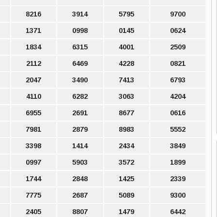
8216
3914
5795
9700
1371
0998
0145
0624
1834
6315
4001
2509
2112
6469
4228
0821
2047
3490
7413
6793
4110
6282
3063
4204
6955
2691
8677
0616
7981
2879
8983
5552
3398
1414
2434
3849
0997
5903
3572
1899
1744
2848
1425
2339
7775
2687
5089
9300
2405
8807
1479
6442