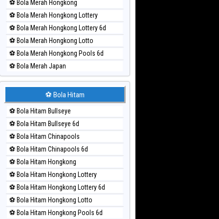
⚽ Bola Merah Hongkong
⚽ Bola Merah Hongkong Lottery
⚽ Bola Merah Hongkong Lottery 6d
⚽ Bola Merah Hongkong Lotto
⚽ Bola Merah Hongkong Pools 6d
⚽ Bola Merah Japan
⚽ Bola Merah Japan 6d
⚽ Bola Merah Korea
⚽ Bola Hitam
⚽ Bola Merah Kuda Lari
⚽ Bola Hitam Bullseye
⚽ Bola Merah Magnum Cambodia
⚽ Bola Hitam Bullseye 6d
⚽ Bola Merah Nagoya
⚽ Bola Hitam Chinapools
⚽ Bola Merah North Carolina Day
⚽ Bola Hitam Chinapools 6d
⚽ Bola Merah Pcso
⚽ Bola Hitam Hongkong
⚽ Bola Merah Sao Paulo
⚽ Bola Hitam Hongkong Lottery
⚽ Bola Merah Singapore
⚽ Bola Hitam Hongkong Lottery 6d
⚽ Bola Merah Sydney
⚽ Bola Hitam Hongkong Lotto
⚽ Bola Merah Sydney Lottery
⚽ Bola Hitam Hongkong Pools 6d
⚽ Bola Merah Sydney Lottery 6d