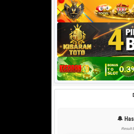
🔔 Has
Result 