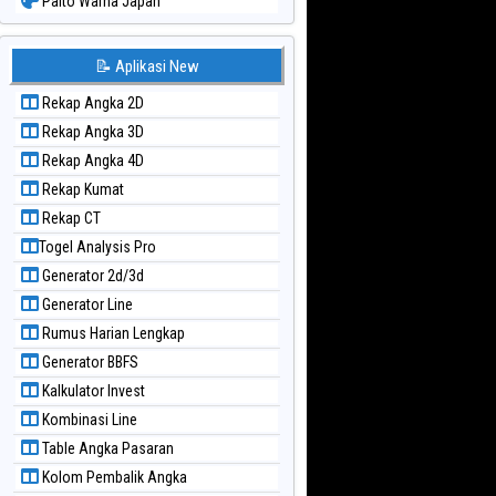
Paito Warna Japan
Paito Warna Japan 6d
Paito Warna Korea
📝 Aplikasi New
Paito Warna Kuda Lari
Rekap Angka 2D
Paito Warna Magnum Cambodia
Rekap Angka 3D
Paito Warna Nagoya
Rekap Angka 4D
Paito Warna New York Midday
Rekap Kumat
Paito Warna North Carolina Day
Rekap CT
Paito Warna Pcso
Togel Analysis Pro
Paito Warna Pennsylvania Day
Generator 2d/3d
Paito Warna Sao Paulo
Generator Line
Paito Warna Singapore
Rumus Harian Lengkap
Paito Warna Sydney
Generator BBFS
Paito Warna Sydney Lottery
Kalkulator Invest
Paito Warna Sydney Lottery 6d
Kombinasi Line
Paito Warna Sydney Lotto
Table Angka Pasaran
Paito Warna Sydney Pools 6d
Kolom Pembalik Angka
Paito Warna Taipei