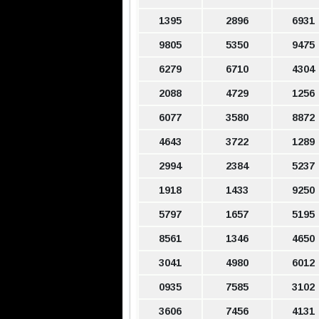
1395
2896
6931
9805
5350
9475
6279
6710
4304
2088
4729
1256
6077
3580
8872
4643
3722
1289
2994
2384
5237
1918
1433
9250
5797
1657
5195
8561
1346
4650
3041
4980
6012
0935
7585
3102
3606
7456
4131