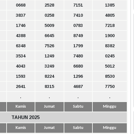
0668
2528
7151
1385
3837
0258
7410
4805
1746
5009
0783
7218
4388
6645
8749
1900
6348
7526
1799
8382
3534
1249
7480
0245
4043
3249
6680
5012
1593
8224
1296
8530
2641
8315
4687
7750
.
.
.
.
Kamis
Jumat
Sabtu
Minggu
TAHUN 2025
Kamis
Jumat
Sabtu
Minggu