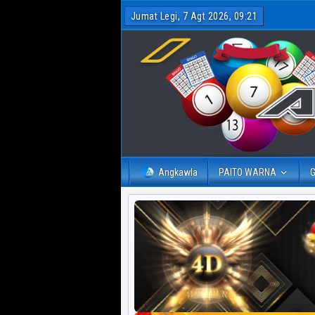
Jumat Legi, 7 Agt 2026, 09:21
Angkawla
PAITO WARNA