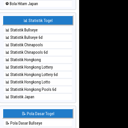
⚽ Bola Hitam Japan
⚽ Bola Merah Sydney Lotto
⚽ Bola Hitam Japan 6d
⚽ Bola Merah Sydney Pools 6d
⚽ Bola Hitam Korea
📊 Statistik Togel
⚽ Bola Merah Taipei
⚽ Bola Hitam Kuda Lari
⚽ Bola Merah Taiwan
📊 Statistik Bullseye
⚽ Bola Hitam Magnum Cambodia
📊 Statistik Bullseye 6d
⚽ Bola Hitam Nagoya
📊 Statistik Chinapools
⚽ Bola Hitam North Carolina Day
📊 Statistik Chinapools 6d
⚽ Bola Hitam Pcso
📊 Statistik Hongkong
⚽ Bola Hitam Sao Paulo
📊 Statistik Hongkong Lottery
⚽ Bola Hitam Singapore
📊 Statistik Hongkong Lottery 6d
⚽ Bola Hitam Sydney
📊 Statistik Hongkong Lotto
⚽ Bola Hitam Sydney Lottery
📊 Statistik Hongkong Pools 6d
⚽ Bola Hitam Sydney Lottery 6d
📊 Statistik Japan
⚽ Bola Hitam Sydney Lotto
📊 Statistik Japan 6d
⚽ Bola Hitam Sydney Pools 6d
📊 Statistik Korea
📝 Pola Dasar Togel
⚽ Bola Hitam Taipei
📊 Statistik Kuda Lari
⚽ Bola Hitam Taiwan
📝 Pola Dasar Bullseye
📊 Statistik Magnum Cambodia