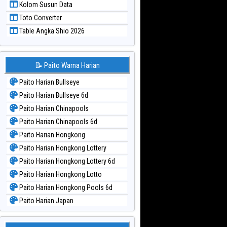
Kolom Susun Data
Paito Warna Taiwan
Toto Converter
Table Angka Shio 2026
📝 Paito Warna Harian
Paito Harian Bullseye
Paito Harian Bullseye 6d
Paito Harian Chinapools
Paito Harian Chinapools 6d
Paito Harian Hongkong
Paito Harian Hongkong Lottery
Paito Harian Hongkong Lottery 6d
Paito Harian Hongkong Lotto
Paito Harian Hongkong Pools 6d
Paito Harian Japan
Paito Harian Japan 6d
Paito Harian Korea