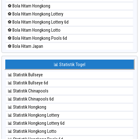
⚽ Bola Merah Pcso
⚽ Bola Hitam Hongkong
⚽ Bola Merah Sao Paulo
⚽ Bola Hitam Hongkong Lottery
⚽ Bola Merah Singapore
⚽ Bola Hitam Hongkong Lottery 6d
⚽ Bola Merah Sydney
⚽ Bola Hitam Hongkong Lotto
⚽ Bola Merah Sydney Lottery
⚽ Bola Hitam Hongkong Pools 6d
⚽ Bola Merah Sydney Lottery 6d
⚽ Bola Hitam Japan
⚽ Bola Merah Sydney Lotto
⚽ Bola Hitam Japan 6d
⚽ Bola Merah Sydney Pools 6d
⚽ Bola Hitam Korea
📊 Statistik Togel
⚽ Bola Merah Taipei
⚽ Bola Hitam Kuda Lari
⚽ Bola Merah Taiwan
📊 Statistik Bullseye
⚽ Bola Hitam Magnum Cambodia
📊 Statistik Bullseye 6d
⚽ Bola Hitam Nagoya
📊 Statistik Chinapools
⚽ Bola Hitam North Carolina Day
📊 Statistik Chinapools 6d
⚽ Bola Hitam Pcso
📊 Statistik Hongkong
⚽ Bola Hitam Sao Paulo
📊 Statistik Hongkong Lottery
⚽ Bola Hitam Singapore
📊 Statistik Hongkong Lottery 6d
⚽ Bola Hitam Sydney
📊 Statistik Hongkong Lotto
⚽ Bola Hitam Sydney Lottery