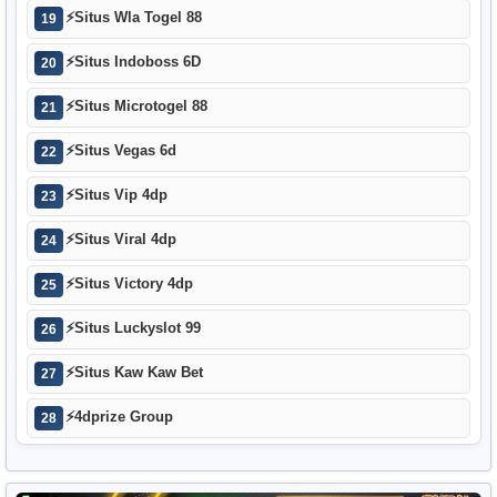
⚡
Situs Wla Togel 88
19
⚡
Situs Indoboss 6D
20
⚡
Situs Microtogel 88
21
⚡
Situs Vegas 6d
22
⚡
Situs Vip 4dp
23
⚡
Situs Viral 4dp
24
⚡
Situs Victory 4dp
25
⚡
Situs Luckyslot 99
26
⚡
Situs Kaw Kaw Bet
27
⚡
4dprize Group
28