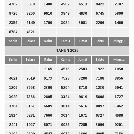
4762
6630
1480
4962
6513
9422
2307
9726
8200
9610
3949
4830
6745
5800
2356
2149
1700
3024
3981
2206
1469
8784
4321
.
.
.
.
.
Senin
Selasa
Rabu
Kamis
Jumat
Sabtu
Minggu
TAHUN 2025
Senin
Selasa
Rabu
Kamis
Jumat
Sabtu
Minggu
.
.
1165
4575
2583
1922
1058
4621
9519
0173
7528
3290
7198
8856
1206
7658
2300
5294
8719
1230
5941
3928
7366
2605
3324
9619
5608
1727
3764
8151
6609
3014
5616
0097
3462
1814
0281
7660
3014
1671
0327
4689
2441
1927
8071
9926
7285
3006
9291