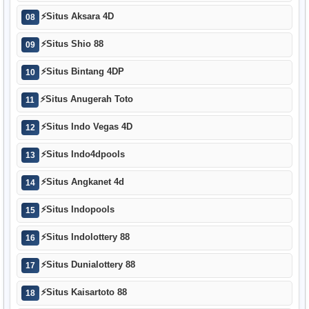
⚡
Situs Aksara 4D
08
⚡
Situs Shio 88
09
⚡
Situs Bintang 4DP
10
⚡
Situs Anugerah Toto
11
⚡
Situs Indo Vegas 4D
12
⚡
Situs Indo4dpools
13
⚡
Situs Angkanet 4d
14
⚡
Situs Indopools
15
⚡
Situs Indolottery 88
16
⚡
Situs Dunialottery 88
17
⚡
Situs Kaisartoto 88
18