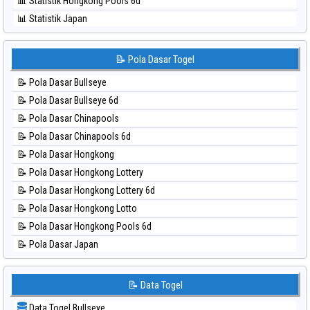
📊 Statistik Hongkong Pools 6d
⚽ Bola Hitam Sydney Lottery 6d
📊 Statistik Japan
⚽ Bola Hitam Sydney Lotto
📊 Statistik Japan 6d
⚽ Bola Hitam Sydney Pools 6d
📊 Statistik Korea
📝 Pola Dasar Togel
⚽ Bola Hitam Taipei
📊 Statistik Kuda Lari
⚽ Bola Hitam Taiwan
📝 Pola Dasar Bullseye
📊 Statistik Magnum Cambodia
📝 Pola Dasar Bullseye 6d
📊 Statistik Nagoya
📝 Pola Dasar Chinapools
📊 Statistik New York Midday
📝 Pola Dasar Chinapools 6d
📊 Statistik North Carolina Day
📝 Pola Dasar Hongkong
📊 Statistik Pcso
📝 Pola Dasar Hongkong Lottery
📊 Statistik Pennsylvania Day
📝 Pola Dasar Hongkong Lottery 6d
📊 Statistik Sao Paulo
📝 Pola Dasar Hongkong Lotto
📊 Statistik Singapore
📝 Pola Dasar Hongkong Pools 6d
📊 Statistik Sydney
📝 Pola Dasar Japan
📊 Statistik Sydney Lottery
📝 Pola Dasar Japan 6d
📊 Statistik Sydney Lottery 6d
📝 Pola Dasar Korea
📝 Data Togel
📊 Statistik Sydney Lotto
📝 Pola Dasar Kuda Lari
📊 Statistik Sydney Pools 6d
Data Togel Bullseye