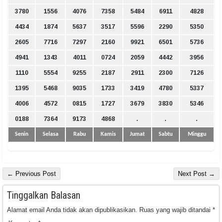
3780
1556
4076
7358
5484
6911
4828
4434
1874
5637
3517
5596
2290
5350
2605
7716
7297
2160
9921
6501
5736
4941
1343
4011
0724
2059
4442
3956
1110
5554
9255
2187
2911
2300
7126
1395
5468
9035
1733
3419
4780
5337
4006
4572
0815
1727
3679
3830
5346
0188
7364
9173
4868
.
.
.
Senin
Selasa
Rabu
Kamis
Jumat
Sabtu
Minggu
← Previous Post
Next Post →
Tinggalkan Balasan
Alamat email Anda tidak akan dipublikasikan.
Ruas yang wajib ditandai
*