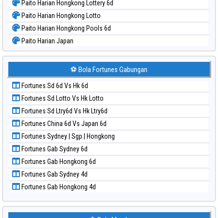
Paito Harian Hongkong Lottery 6d
Paito Harian Hongkong Lotto
Paito Harian Hongkong Pools 6d
Paito Harian Japan
Paito Harian Japan 6d
Paito Harian Korea
⚽ Bola Fortunes Gabungan
Paito Harian Kuda Lari
Fortunes Sd 6d Vs Hk 6d
Paito Harian Magnum Cambodia
Fortunes Sd Lotto Vs Hk Lotto
Paito Harian Nagoya
Fortunes Sd Ltry6d Vs Hk Ltry6d
Paito Harian New York Midday
Fortunes China 6d Vs Japan 6d
Paito Harian North Carolina Day
Fortunes Sydney | Sgp | Hongkong
Paito Harian Pcso
Fortunes Gab Sydney 6d
Paito Harian Pennsylvania Day
Fortunes Gab Hongkong 6d
Paito Harian Sao Paulo
Fortunes Gab Sydney 4d
Paito Harian Singapore
Fortunes Gab Hongkong 4d
Paito Harian Sydney
Paito Harian Sydney Lottery