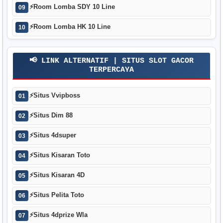
⚡
Room Lomba SDY 10 Line
09
⚡
Room Lomba HK 10 Line
10
📢 LINK ALTERNATIF | SITUS SLOT GACOR
TERPERCAYA
⚡
Situs Vvipboss
01
⚡
Situs Dim 88
02
⚡
Situs 4dsuper
03
⚡
Situs Kisaran Toto
04
⚡
Situs Kisaran 4D
05
⚡
Situs Pelita Toto
06
⚡
Situs 4dprize Wla
07