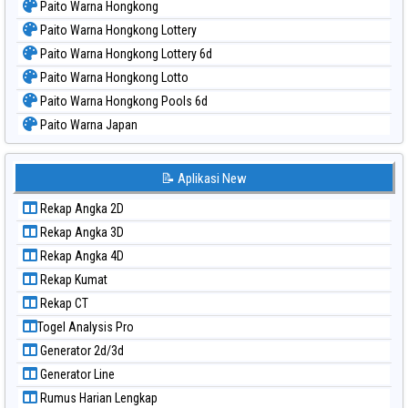
Paito Warna Hongkong
Paito Warna Hongkong Lottery
Paito Warna Hongkong Lottery 6d
Paito Warna Hongkong Lotto
Paito Warna Hongkong Pools 6d
Paito Warna Japan
Paito Warna Japan 6d
Paito Warna Korea
📝 Aplikasi New
Paito Warna Kuda Lari
Rekap Angka 2D
Paito Warna Magnum Cambodia
Rekap Angka 3D
Paito Warna Nagoya
Rekap Angka 4D
Paito Warna New York Midday
Rekap Kumat
Paito Warna North Carolina Day
Rekap CT
Paito Warna Pcso
Togel Analysis Pro
Paito Warna Pennsylvania Day
Generator 2d/3d
Paito Warna Sao Paulo
Generator Line
Paito Warna Singapore
Rumus Harian Lengkap