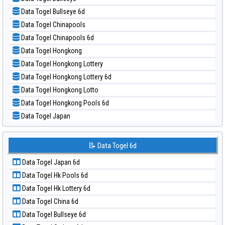
📝 Pola Dasar Magnum Cambodia
📊 Statistik Taipei
Data Togel Bullseye 6d
📝 Pola Dasar Nagoya
📊 Statistik Taiwan
Data Togel Chinapools
📝 Pola Dasar North Carolina Day
Data Togel Chinapools 6d
📝 Pola Dasar Pcso
Data Togel Hongkong
📝 Pola Dasar Sao Paulo
Data Togel Hongkong Lottery
📝 Pola Dasar Singapore
Data Togel Hongkong Lottery 6d
📝 Pola Dasar Sydney
Data Togel Hongkong Lotto
📝 Pola Dasar Sydney Lottery
Data Togel Hongkong Pools 6d
📝 Pola Dasar Sydney Lottery 6d
Data Togel Japan
📝 Pola Dasar Sydney Lotto
Data Togel Japan 6d
📝 Pola Dasar Sydney Pools 6d
Data Togel Korea
📝 Data Togel 6d
📝 Pola Dasar Taipei
Data Togel Kuda Lari
📝 Pola Dasar Taiwan
Data Togel Japan 6d
Data Togel Magnum Cambodia
Data Togel Hk Pools 6d
Data Togel Nagoya
Data Togel Hk Lottery 6d
Data Togel North Carolina Day
Data Togel China 6d
Data Togel Pcso
Data Togel Bullseye 6d
Data Togel Sao Paulo