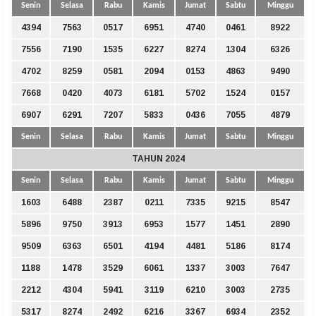
Senin
Selasa
Rabu
Kamis
Jumat
Sabtu
Minggu
4394
7563
0517
6951
4740
0461
8922
7556
7190
1535
6227
8274
1304
6326
4702
8259
0581
2094
0153
4863
9490
7668
0420
4073
6181
5702
1524
0157
6907
6291
7207
5833
0436
7055
4879
Senin
Selasa
Rabu
Kamis
Jumat
Sabtu
Minggu
TAHUN 2024
Senin
Selasa
Rabu
Kamis
Jumat
Sabtu
Minggu
1603
6488
2387
0211
7335
9215
8547
5896
9750
3913
6953
1577
1451
2890
9509
6363
6501
4194
4481
5186
8174
1188
1478
3529
6061
1337
3003
7647
2212
4304
5941
3119
6210
3003
2735
5317
8274
2492
6216
3367
6934
2352