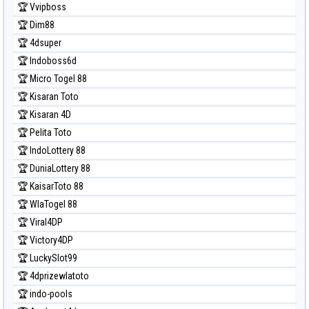
🏆 Vvipboss
Prediksi Magnum Cambodia
🏆 Dim88
Prediksi Nagoya
🏆 4dsuper
Prediksi North Carolina Day
🏆 Indoboss6d
Prediksi Pcso
🏆 Micro Togel 88
Prediksi Sao Paulo
🏆 Kisaran Toto
Prediksi Singapore
🏆 Kisaran 4D
Prediksi Sydney
🏆 Pelita Toto
Prediksi Sydney Lottery
🏆 IndoLottery 88
Prediksi Sydney Lottery 6d
🏆 DuniaLottery 88
Prediksi Sydney Lotto
🏆 KaisarToto 88
Prediksi Sydney Pools 6d
🏆 WlaTogel 88
Prediksi Taipei
🏆 Viral4DP
Prediksi Taiwan
🏆 Victory4DP
🏆 LuckySlot99
🏆 4dprizewlatoto
🏆 indo-pools