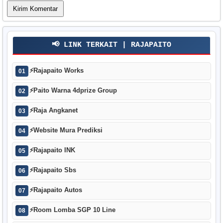
📢 LINK TERKAIT | RAJAPAITO
⚡
Rajapaito Works
01
⚡
Paito Warna 4dprize Group
02
⚡
Raja Angkanet
03
⚡
Website Mura Prediksi
04
⚡
Rajapaito INK
05
⚡
Rajapaito Sbs
06
⚡
Rajapaito Autos
07
⚡
Room Lomba SGP 10 Line
08