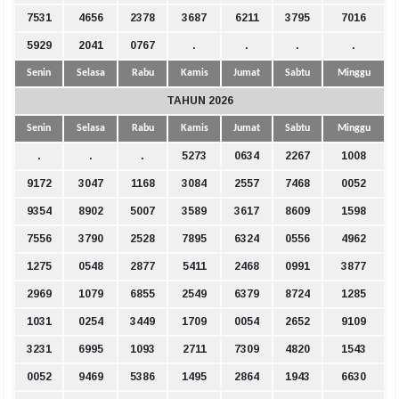
7531
4656
2378
3687
6211
3795
7016
5929
2041
0767
.
.
.
.
Senin
Selasa
Rabu
Kamis
Jumat
Sabtu
Minggu
TAHUN 2026
Senin
Selasa
Rabu
Kamis
Jumat
Sabtu
Minggu
.
.
.
5273
0634
2267
1008
9172
3047
1168
3084
2557
7468
0052
9354
8902
5007
3589
3617
8609
1598
7556
3790
2528
7895
6324
0556
4962
1275
0548
2877
5411
2468
0991
3877
2969
1079
6855
2549
6379
8724
1285
1031
0254
3449
1709
0054
2652
9109
3231
6995
1093
2711
7309
4820
1543
0052
9469
5386
1495
2864
1943
6630