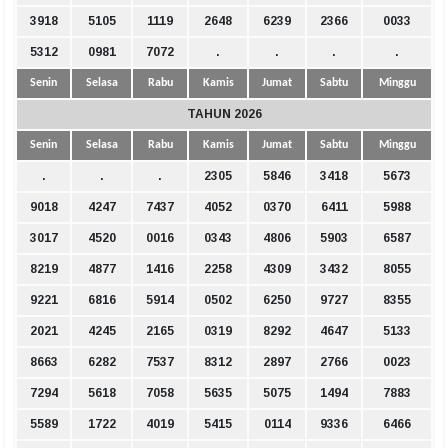
3918
5105
1119
2648
6239
2366
0033
5312
0981
7072
.
.
.
.
Senin
Selasa
Rabu
Kamis
Jumat
Sabtu
Minggu
TAHUN 2026
Senin
Selasa
Rabu
Kamis
Jumat
Sabtu
Minggu
.
.
.
2305
5846
3418
5673
9018
4247
7437
4052
0370
6411
5988
3017
4520
0016
0343
4806
5903
6587
8219
4877
1416
2258
4309
3432
8055
9221
6816
5914
0502
6250
9727
8355
2021
4245
2165
0319
8292
4647
5133
8663
6282
7537
8312
2897
2766
0023
7294
5618
7058
5635
5075
1494
7883
5589
1722
4019
5415
0114
9336
6466