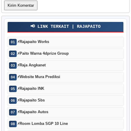
📢 LINK TERKAIT | RAJAPAITO
⚡
Rajapaito Works
01
⚡
Paito Warna 4dprize Group
02
⚡
Raja Angkanet
03
⚡
Website Mura Prediksi
04
⚡
Rajapaito INK
05
⚡
Rajapaito Sbs
06
⚡
Rajapaito Autos
07
⚡
Room Lomba SGP 10 Line
08