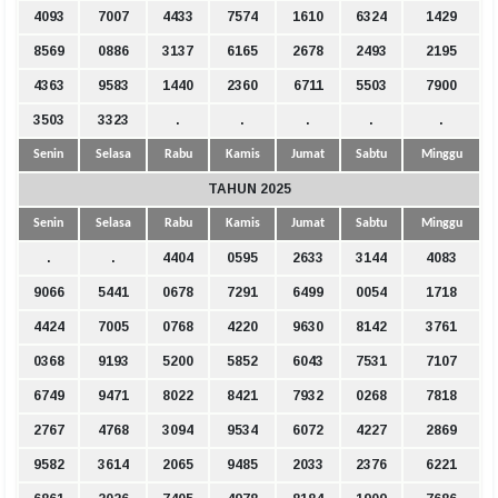
4093
7007
4433
7574
1610
6324
1429
8569
0886
3137
6165
2678
2493
2195
4363
9583
1440
2360
6711
5503
7900
3503
3323
.
.
.
.
.
Senin
Selasa
Rabu
Kamis
Jumat
Sabtu
Minggu
TAHUN 2025
Senin
Selasa
Rabu
Kamis
Jumat
Sabtu
Minggu
.
.
4404
0595
2633
3144
4083
9066
5441
0678
7291
6499
0054
1718
4424
7005
0768
4220
9630
8142
3761
0368
9193
5200
5852
6043
7531
7107
6749
9471
8022
8421
7932
0268
7818
2767
4768
3094
9534
6072
4227
2869
9582
3614
2065
9485
2033
2376
6221