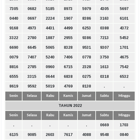
7305
0682
5185
8973
5979
4305
5697
0440
0697
2224
1907
8386
3163
6101
9168
4973
4431
4499
6253
0388
4372
3322
2780
1887
2955
9386
7213
5452
6690
6645
5065
8328
9531
9307
1701
0079
7407
5240
7406
0778
3750
4675
8816
2785
0960
6715
2328
1613
7542
6555
3315
0644
6838
0275
0318
6532
8619
9592
5019
4769
8138
.
.
Senin
Selasa
Rabu
Kamis
Jumat
Sabtu
Minggu
TAHUN 2022
Senin
Selasa
Rabu
Kamis
Jumat
Sabtu
Minggu
.
.
.
.
.
0669
1703
6135
9085
2603
7617
4088
9548
0840