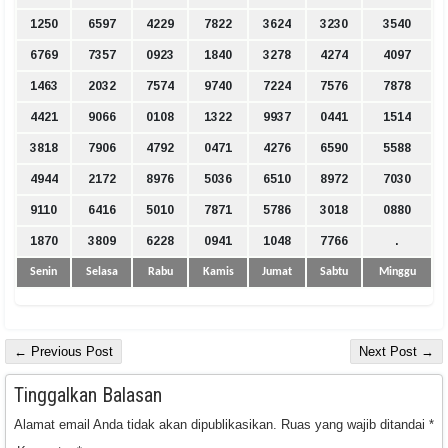
1250
6597
4229
7822
3624
3230
3540
6769
7357
0923
1840
3278
4274
4097
1463
2032
7574
9740
7224
7576
7878
4421
9066
0108
1322
9937
0441
1514
3818
7906
4792
0471
4276
6590
5588
4944
2172
8976
5036
6510
8972
7030
9110
6416
5010
7871
5786
3018
0880
1870
3809
6228
0941
1048
7766
.
Senin
Selasa
Rabu
Kamis
Jumat
Sabtu
Minggu
← Previous Post
Next Post →
Tinggalkan Balasan
Alamat email Anda tidak akan dipublikasikan.
Ruas yang wajib ditandai
*