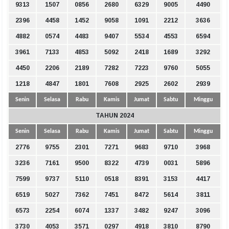
9313
1507
0856
2680
6329
9005
4490
2396
4458
1452
9058
1091
2212
3636
4882
0574
4483
9407
5534
4553
6594
3961
7133
4853
5092
2418
1689
3292
4450
2206
2189
7282
7223
9760
5055
1218
4847
1801
7608
2925
2602
2939
Senin
Selasa
Rabu
Kamis
Jumat
Sabtu
Minggu
TAHUN 2024
Senin
Selasa
Rabu
Kamis
Jumat
Sabtu
Minggu
2776
9755
2301
7271
9683
9710
3968
3236
7161
9500
8322
4739
0031
5896
7599
9737
5110
0518
8391
3153
4417
6519
5027
7362
7451
8472
5614
3811
6573
2254
6074
1337
3482
9247
3096
3730
4053
3571
0297
4918
3810
8790