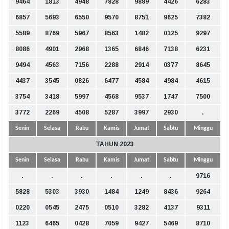
9464
1813
4948
7828
9889
4426
6283
6857
5693
6550
9570
8751
9625
7382
5589
8769
5967
8563
1482
0125
9297
8086
4901
2968
1365
6846
7138
6231
9494
4563
7156
2288
2914
0377
8645
4437
3545
0826
6477
4584
4984
4615
3754
3418
5997
4568
9537
1747
7500
3772
2269
4508
5287
3997
2930
.
Senin
Selasa
Rabu
Kamis
Jumat
Sabtu
Minggu
TAHUN 2023
Senin
Selasa
Rabu
Kamis
Jumat
Sabtu
Minggu
.
.
.
.
.
.
9716
5828
5303
3930
1484
1249
8436
9264
0220
0545
2475
0510
3282
4137
9311
1123
6465
0428
7059
9427
5469
8710