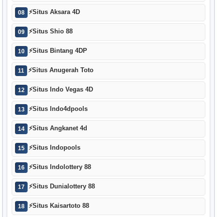
⚡
Situs Aksara 4D
08
⚡
Situs Shio 88
09
⚡
Situs Bintang 4DP
10
⚡
Situs Anugerah Toto
11
⚡
Situs Indo Vegas 4D
12
⚡
Situs Indo4dpools
13
⚡
Situs Angkanet 4d
14
⚡
Situs Indopools
15
⚡
Situs Indolottery 88
16
⚡
Situs Dunialottery 88
17
⚡
Situs Kaisartoto 88
18