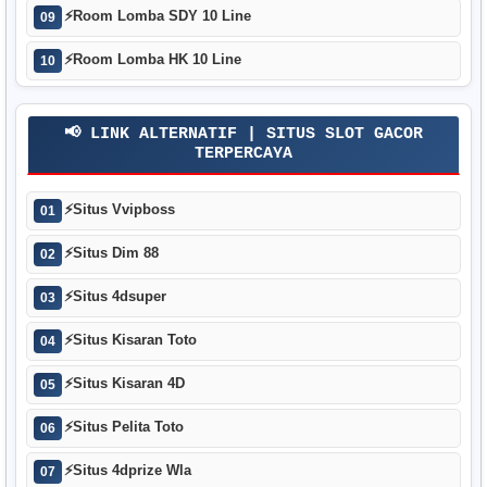
⚡
Room Lomba SDY 10 Line
09
⚡
Room Lomba HK 10 Line
10
📢 LINK ALTERNATIF | SITUS SLOT GACOR
TERPERCAYA
⚡
Situs Vvipboss
01
⚡
Situs Dim 88
02
⚡
Situs 4dsuper
03
⚡
Situs Kisaran Toto
04
⚡
Situs Kisaran 4D
05
⚡
Situs Pelita Toto
06
⚡
Situs 4dprize Wla
07