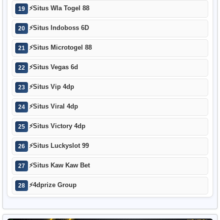
⚡
Situs Wla Togel 88
19
⚡
Situs Indoboss 6D
20
⚡
Situs Microtogel 88
21
⚡
Situs Vegas 6d
22
⚡
Situs Vip 4dp
23
⚡
Situs Viral 4dp
24
⚡
Situs Victory 4dp
25
⚡
Situs Luckyslot 99
26
⚡
Situs Kaw Kaw Bet
27
⚡
4dprize Group
28