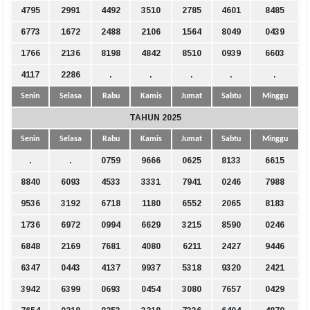
4795
2991
4492
3510
2785
4601
8485
6773
1672
2488
2106
1564
8049
0439
1766
2136
8198
4842
8510
0939
6603
4117
2286
.
.
.
.
.
Senin
Selasa
Rabu
Kamis
Jumat
Sabtu
Minggu
TAHUN 2025
Senin
Selasa
Rabu
Kamis
Jumat
Sabtu
Minggu
.
.
0759
9666
0625
8133
6615
8840
6093
4533
3331
7941
0246
7988
9536
3192
6718
1180
6552
2065
8183
1736
6972
0994
6629
3215
8590
0246
6848
2169
7681
4080
6211
2427
9446
6347
0443
4137
9937
5318
9320
2421
3942
6399
0693
0454
3080
7657
0429