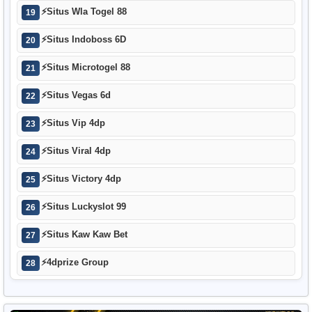
⚡
Situs Wla Togel 88
19
⚡
Situs Indoboss 6D
20
⚡
Situs Microtogel 88
21
⚡
Situs Vegas 6d
22
⚡
Situs Vip 4dp
23
⚡
Situs Viral 4dp
24
⚡
Situs Victory 4dp
25
⚡
Situs Luckyslot 99
26
⚡
Situs Kaw Kaw Bet
27
⚡
4dprize Group
28