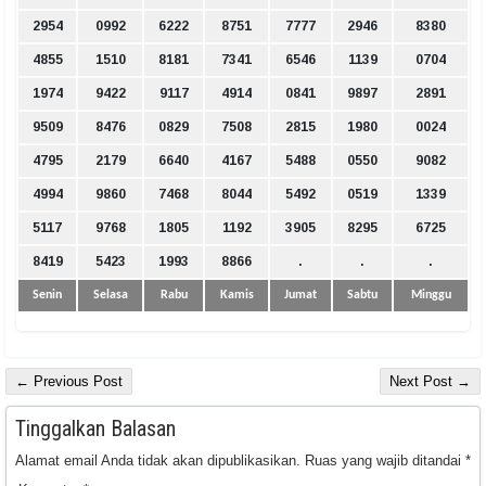
2954
0992
6222
8751
7777
2946
8380
4855
1510
8181
7341
6546
1139
0704
1974
9422
9117
4914
0841
9897
2891
9509
8476
0829
7508
2815
1980
0024
4795
2179
6640
4167
5488
0550
9082
4994
9860
7468
8044
5492
0519
1339
5117
9768
1805
1192
3905
8295
6725
8419
5423
1993
8866
.
.
.
Senin
Selasa
Rabu
Kamis
Jumat
Sabtu
Minggu
← Previous Post
Next Post →
Tinggalkan Balasan
Alamat email Anda tidak akan dipublikasikan.
Ruas yang wajib ditandai
*