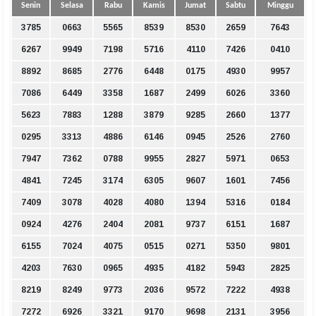
Senin
Selasa
Rabu
Kamis
Jumat
Sabtu
Minggu
3785
0663
5565
8539
8530
2659
7643
6267
9949
7198
5716
4110
7426
0410
8892
8685
2776
6448
0175
4930
9957
7086
6449
3358
1687
2499
6026
3360
5623
7883
1288
3879
9285
2660
1377
0295
3313
4886
6146
0945
2526
2760
7947
7362
0788
9955
2827
5971
0653
4841
7245
3174
6305
9607
1601
7456
7409
3078
4028
4080
1394
5316
0184
0924
4276
2404
2081
9737
6151
1687
6155
7024
4075
0515
0271
5350
9801
4203
7630
0965
4935
4182
5943
2825
8219
8249
9773
2036
9572
7222
4938
7272
6926
3321
9170
9698
2131
3956