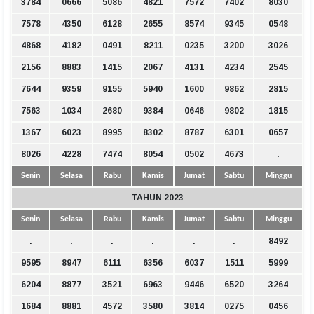
3784
0666
5086
4821
7572
7402
8030
7578
4350
6128
2655
8574
9345
0548
4868
4182
0491
8211
0235
3200
3026
2156
8883
1415
2067
4131
4234
2545
7644
9359
9155
5940
1600
9862
2815
7563
1034
2680
9384
0646
9802
1815
1367
6023
8995
8302
8787
6301
0657
8026
4228
7474
8054
0502
4673
.
Senin
Selasa
Rabu
Kamis
Jumat
Sabtu
Minggu
TAHUN 2023
Senin
Selasa
Rabu
Kamis
Jumat
Sabtu
Minggu
.
.
.
.
.
.
8492
9595
8947
6111
6356
6037
1511
5999
6204
8877
3521
6963
9446
6520
3264
1684
8881
4572
3580
3814
0275
0456