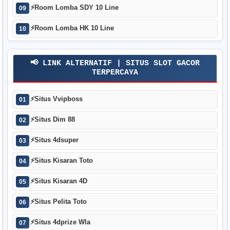
⚡
Room Lomba SDY 10 Line
09
⚡
Room Lomba HK 10 Line
10
📢 LINK ALTERNATIF | SITUS SLOT GACOR
TERPERCAYA
⚡
Situs Vvipboss
01
⚡
Situs Dim 88
02
⚡
Situs 4dsuper
03
⚡
Situs Kisaran Toto
04
⚡
Situs Kisaran 4D
05
⚡
Situs Pelita Toto
06
⚡
Situs 4dprize Wla
07