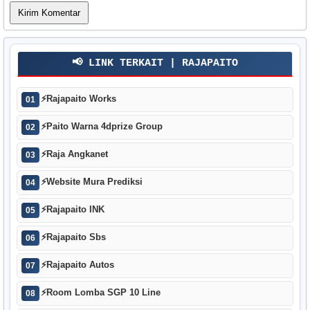
📢 LINK TERKAIT | RAJAPAITO
⚡
Rajapaito Works
01
⚡
Paito Warna 4dprize Group
02
⚡
Raja Angkanet
03
⚡
Website Mura Prediksi
04
⚡
Rajapaito INK
05
⚡
Rajapaito Sbs
06
⚡
Rajapaito Autos
07
⚡
Room Lomba SGP 10 Line
08