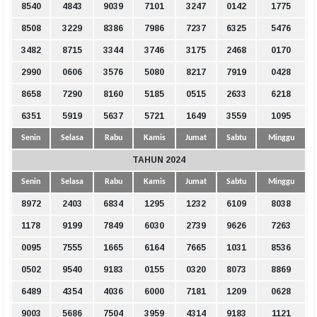
8540
4843
9039
7101
3247
0142
1775
8508
3229
8386
7986
7237
6325
5476
3482
8715
3344
3746
3175
2468
0170
2990
0606
3576
5080
8217
7919
0428
8658
7290
8160
5185
0515
2633
6218
6351
5919
5637
5721
1649
3559
1095
Senin
Selasa
Rabu
Kamis
Jumat
Sabtu
Minggu
TAHUN 2024
Senin
Selasa
Rabu
Kamis
Jumat
Sabtu
Minggu
8972
2403
6834
1295
1232
6109
8038
1178
9199
7849
6030
2739
9626
7263
0095
7555
1665
6164
7665
1031
8536
0502
9540
9183
0155
0320
8073
8869
6489
4354
4036
6000
7181
1209
0628
9003
5686
7504
3959
4314
9183
1121