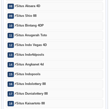
⚡
Situs Aksara 4D
08
⚡
Situs Shio 88
09
⚡
Situs Bintang 4DP
10
⚡
Situs Anugerah Toto
11
⚡
Situs Indo Vegas 4D
12
⚡
Situs Indo4dpools
13
⚡
Situs Angkanet 4d
14
⚡
Situs Indopools
15
⚡
Situs Indolottery 88
16
⚡
Situs Dunialottery 88
17
⚡
Situs Kaisartoto 88
18