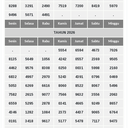
8288
3291
2490
7519
7200
8419
5970
9496
5071
4491
.
.
.
.
Senin
Selasa
Rabu
Kamis
Jumat
Sabtu
Minggu
TAHUN 2026
Senin
Selasa
Rabu
Kamis
Jumat
Sabtu
Minggu
.
.
.
5554
6594
4673
7026
8135
5649
1056
4242
0557
2369
9505
4462
9576
8308
0250
0031
5998
2160
6832
4997
2970
5243
4391
0796
0469
5053
6269
6616
8060
8522
8067
5496
7582
2615
9077
7566
9632
3556
2063
6559
5295
2878
0341
4665
9249
8657
4346
1282
1084
2373
4437
9065
6764
0191
3418
9617
5177
5478
7117
9473