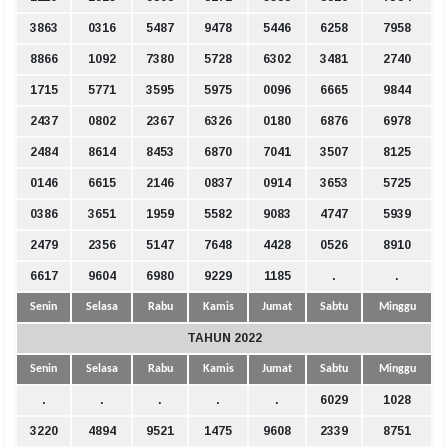
3863
0316
5487
9478
5446
6258
7958
8866
1092
7380
5728
6302
3481
2740
1715
5771
3595
5975
0096
6665
9844
2437
0802
2367
6326
0180
6876
6978
2484
8614
8453
6870
7041
3507
8125
0146
6615
2146
0837
0914
3653
5725
0386
3651
1959
5582
9083
4747
5939
2479
2356
5147
7648
4428
0526
8910
6617
9604
6980
9229
1185
.
.
Senin
Selasa
Rabu
Kamis
Jumat
Sabtu
Minggu
TAHUN 2022
Senin
Selasa
Rabu
Kamis
Jumat
Sabtu
Minggu
.
.
.
.
.
6029
1028
3220
4894
9521
1475
9608
2339
8751