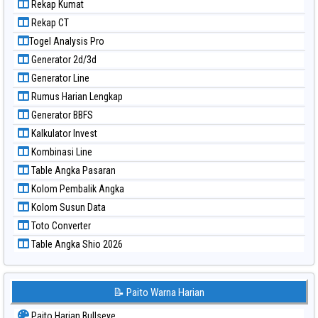
Rekap Kumat
Paito Warna North Carolina Day
Rekap CT
Paito Warna Pcso
Togel Analysis Pro
Paito Warna Pennsylvania Day
Generator 2d/3d
Paito Warna Sao Paulo
Generator Line
Paito Warna Singapore
Rumus Harian Lengkap
Paito Warna Sydney
Generator BBFS
Paito Warna Sydney Lottery
Kalkulator Invest
Paito Warna Sydney Lottery 6d
Kombinasi Line
Paito Warna Sydney Lotto
Table Angka Pasaran
Paito Warna Sydney Pools 6d
Kolom Pembalik Angka
Paito Warna Taipei
Kolom Susun Data
Paito Warna Taiwan
Toto Converter
Table Angka Shio 2026
📝 Paito Warna Harian
Paito Harian Bullseye