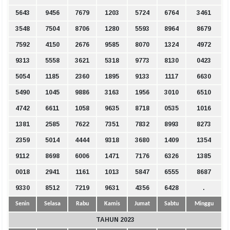
5643
9456
7679
1203
5724
6764
3461
3548
7504
8706
1280
5593
8964
8679
7592
4150
2676
9585
8070
1324
4972
9313
5558
3621
5318
9773
8130
0423
5054
1185
2360
1895
9133
1117
6630
5490
1045
9886
3163
1956
3010
6510
4742
6611
1058
9635
8718
0535
1016
1381
2585
7622
7351
7832
8993
8273
2359
5014
4444
9318
3680
1409
1354
9112
8698
6006
1471
7176
6326
1385
0018
2941
1161
1013
5847
6555
8687
9330
8512
7219
9631
4356
6428
.
Senin
Selasa
Rabu
Kamis
Jumat
Sabtu
Minggu
TAHUN 2023