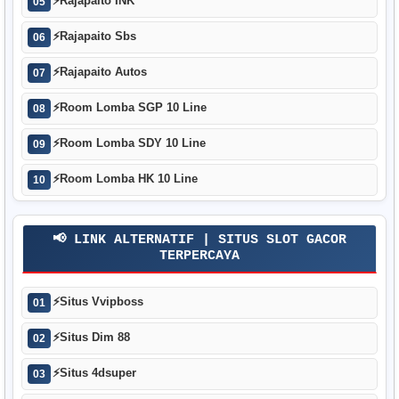
⚡
Rajapaito INK
05
⚡
Rajapaito Sbs
06
⚡
Rajapaito Autos
07
⚡
Room Lomba SGP 10 Line
08
⚡
Room Lomba SDY 10 Line
09
⚡
Room Lomba HK 10 Line
10
📢 LINK ALTERNATIF | SITUS SLOT GACOR
TERPERCAYA
⚡
Situs Vvipboss
01
⚡
Situs Dim 88
02
⚡
Situs 4dsuper
03