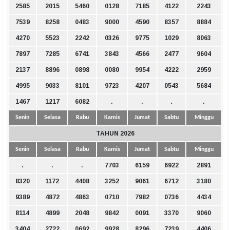
2585
2015
5460
0128
7185
4122
2243
7539
8258
0483
9000
4590
8357
8884
4270
5523
2242
0326
9775
1029
8063
7897
7285
6741
3843
4566
2477
9604
2137
8896
0898
0080
9954
4222
2959
4995
9033
8101
9723
4207
0543
5684
1467
1217
6082
.
.
.
.
Senin
Selasa
Rabu
Kamis
Jumat
Sabtu
Minggu
TAHUN 2026
Senin
Selasa
Rabu
Kamis
Jumat
Sabtu
Minggu
.
.
.
7703
6159
6922
2891
8320
1172
4408
3252
9061
6712
3180
9389
4872
4863
0710
7982
0736
4434
8114
4899
2048
9842
0091
3370
9060
3404
2722
0692
9928
8296
7239
4406