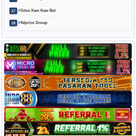
⚡
Situs Kaw Kaw Bet
27
⚡
4dprize Group
28