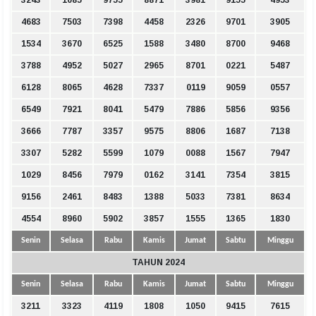
3243
1085
9755
8871
3981
9155
4953
4683
7503
7398
4458
2326
9701
3905
1534
3670
6525
1588
3480
8700
9468
3788
4952
5027
2965
8701
0221
5487
6128
8065
4628
7337
0119
9059
0557
6549
7921
8041
5479
7886
5856
9356
3666
7787
3357
9575
8806
1687
7138
3307
5282
5599
1079
0088
1567
7947
1029
8456
7979
0162
3141
7354
3815
9156
2461
8483
1388
5033
7381
8634
4554
8960
5902
3857
1555
1365
1830
Senin
Selasa
Rabu
Kamis
Jumat
Sabtu
Minggu
TAHUN 2024
Senin
Selasa
Rabu
Kamis
Jumat
Sabtu
Minggu
3211
3323
4119
1808
1050
9415
7615