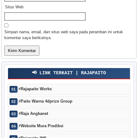
Situs Web
Simpan nama, email, dan situs web saya pada peramban ini untuk
komentar saya berikutnya.
📢 LINK TERKAIT | RAJAPAITO
⚡
Rajapaito Works
01
⚡
Paito Warna 4dprize Group
02
⚡
Raja Angkanet
03
⚡
Website Mura Prediksi
04