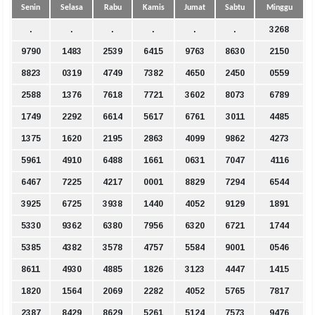
Senin
Selasa
Rabu
Kamis
Jumat
Sabtu
Minggu
.
.
.
.
.
.
3268
9790
1483
2539
6415
9763
8630
2150
8823
0319
4749
7382
4650
2450
0559
2588
1376
7618
7721
3602
8073
6789
1749
2292
6614
5617
6761
3011
4485
1375
1620
2195
2863
4099
9862
4273
5961
4910
6488
1661
0631
7047
4116
6467
7225
4217
0001
8829
7294
6544
3925
6725
3938
1440
4052
9129
1891
5330
9362
6380
7956
6320
6721
1744
5385
4382
3578
4757
5584
9001
0546
8611
4930
4885
1826
3123
4447
1415
1820
1564
2069
2282
4052
5765
7817
2387
8429
8629
5261
5124
7573
9476