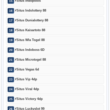
⚡
Situs Indopools
15
⚡
Situs Indolottery 88
16
⚡
Situs Dunialottery 88
17
⚡
Situs Kaisartoto 88
18
⚡
Situs Wla Togel 88
19
⚡
Situs Indoboss 6D
20
⚡
Situs Microtogel 88
21
⚡
Situs Vegas 6d
22
⚡
Situs Vip 4dp
23
⚡
Situs Viral 4dp
24
⚡
Situs Victory 4dp
25
⚡
Situs Luckyslot 99
26