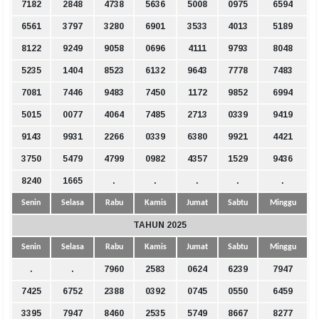
7182
2848
4738
5636
5008
0975
6594
6561
3797
3280
6901
3533
4013
5189
8122
9249
9058
0696
4111
9793
8048
5235
1404
8523
6132
9643
7778
7483
7081
7446
9483
7450
1172
9852
6994
5015
0077
4064
7485
2713
0339
9419
9143
9931
2266
0339
6380
9921
4421
3750
5479
4799
0982
4357
1529
9436
8240
1665
.
.
.
.
.
Senin
Selasa
Rabu
Kamis
Jumat
Sabtu
Minggu
TAHUN 2025
Senin
Selasa
Rabu
Kamis
Jumat
Sabtu
Minggu
.
.
7960
2583
0624
6239
7947
7425
6752
2388
0392
0745
0550
6459
3395
7947
8460
2535
5749
8667
8277