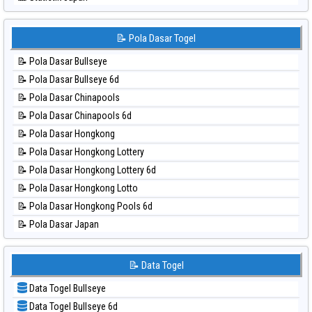
⚽ Bola Hitam Sydney Lotto
📊 Statistik Japan 6d
⚽ Bola Hitam Sydney Pools 6d
📊 Statistik Korea
📝 Pola Dasar Togel
⚽ Bola Hitam Taipei
📊 Statistik Kuda Lari
⚽ Bola Hitam Taiwan
📝 Pola Dasar Bullseye
📊 Statistik Magnum Cambodia
📝 Pola Dasar Bullseye 6d
📊 Statistik Nagoya
📝 Pola Dasar Chinapools
📊 Statistik New York Midday
📝 Pola Dasar Chinapools 6d
📊 Statistik North Carolina Day
📝 Pola Dasar Hongkong
📊 Statistik Pcso
📝 Pola Dasar Hongkong Lottery
📊 Statistik Pennsylvania Day
📝 Pola Dasar Hongkong Lottery 6d
📊 Statistik Sao Paulo
📝 Pola Dasar Hongkong Lotto
📊 Statistik Singapore
📝 Pola Dasar Hongkong Pools 6d
📊 Statistik Sydney
📝 Pola Dasar Japan
📊 Statistik Sydney Lottery
📝 Pola Dasar Japan 6d
📊 Statistik Sydney Lottery 6d
📝 Pola Dasar Korea
📝 Data Togel
📊 Statistik Sydney Lotto
📝 Pola Dasar Kuda Lari
📊 Statistik Sydney Pools 6d
Data Togel Bullseye
📝 Pola Dasar Magnum Cambodia
📊 Statistik Taipei
Data Togel Bullseye 6d