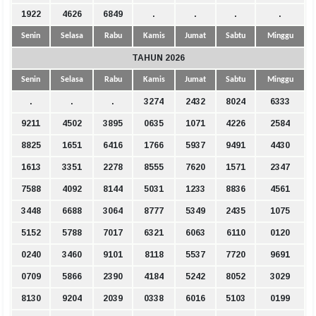
1922
4626
6849
.
.
.
.
Senin
Selasa
Rabu
Kamis
Jumat
Sabtu
Minggu
TAHUN 2026
Senin
Selasa
Rabu
Kamis
Jumat
Sabtu
Minggu
.
.
.
3274
2432
8024
6333
9211
4502
3895
0635
1071
4226
2584
8825
1651
6416
1766
5937
9491
4430
1613
3351
2278
8555
7620
1571
2347
7588
4092
8144
5031
1233
8836
4561
3448
6688
3064
8777
5349
2435
1075
5152
5788
7017
6321
6063
6110
0120
0240
3460
9101
8118
5537
7720
9691
0709
5866
2390
4184
5242
8052
3029
8130
9204
2039
0338
6016
5103
0199