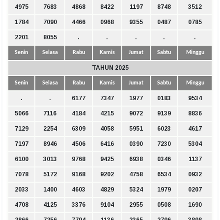
4975
7683
4868
8422
1197
8748
3512
1784
7090
4466
0968
9355
0487
0785
2201
8055
.
.
.
.
.
Senin
Selasa
Rabu
Kamis
Jumat
Sabtu
Minggu
TAHUN 2025
Senin
Selasa
Rabu
Kamis
Jumat
Sabtu
Minggu
.
.
6177
7347
1977
0183
9534
5066
7116
4184
4215
9072
9139
8836
7129
2254
6309
4058
5951
6023
4617
7197
8946
4506
6416
0390
7230
5304
6100
3013
9768
9425
6938
0346
1137
7078
5172
9168
9202
4758
6534
0932
2033
1400
4603
4829
5324
1979
0207
4708
4125
3376
9104
2955
0508
1690