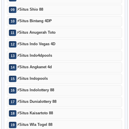
⚡
Situs Shio 88
09
⚡
Situs Bintang 4DP
10
⚡
Situs Anugerah Toto
11
⚡
Situs Indo Vegas 4D
12
⚡
Situs Indo4dpools
13
⚡
Situs Angkanet 4d
14
⚡
Situs Indopools
15
⚡
Situs Indolottery 88
16
⚡
Situs Dunialottery 88
17
⚡
Situs Kaisartoto 88
18
⚡
Situs Wla Togel 88
19