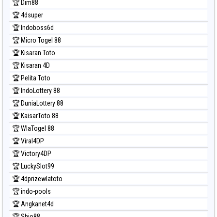
🏆 Dim88
Prediksi Nagoya
🏆 4dsuper
Prediksi North Carolina Day
🏆 Indoboss6d
Prediksi Pcso
🏆 Micro Togel 88
Prediksi Sao Paulo
🏆 Kisaran Toto
Prediksi Singapore
🏆 Kisaran 4D
Prediksi Sydney
🏆 Pelita Toto
Prediksi Sydney Lottery
🏆 IndoLottery 88
Prediksi Sydney Lottery 6d
🏆 DuniaLottery 88
Prediksi Sydney Lotto
🏆 KaisarToto 88
Prediksi Sydney Pools 6d
🏆 WlaTogel 88
Prediksi Taipei
🏆 Viral4DP
Prediksi Taiwan
🏆 Victory4DP
🏆 LuckySlot99
🏆 4dprizewlatoto
🏆 indo-pools
🏆 Angkanet4d
🏆 Shio88