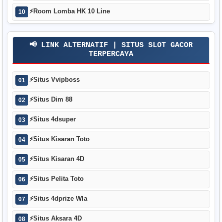
⚡
Room Lomba HK 10 Line
10
📢 LINK ALTERNATIF | SITUS SLOT GACOR
TERPERCAYA
⚡
Situs Vvipboss
01
⚡
Situs Dim 88
02
⚡
Situs 4dsuper
03
⚡
Situs Kisaran Toto
04
⚡
Situs Kisaran 4D
05
⚡
Situs Pelita Toto
06
⚡
Situs 4dprize Wla
07
⚡
Situs Aksara 4D
08