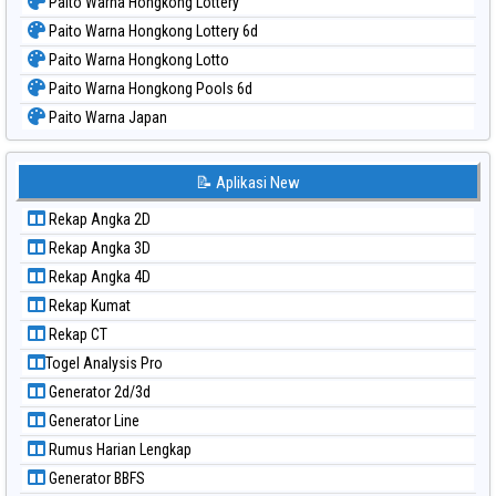
Paito Warna Hongkong Lottery
Paito Warna Hongkong Lottery 6d
Paito Warna Hongkong Lotto
Paito Warna Hongkong Pools 6d
Paito Warna Japan
Paito Warna Japan 6d
Paito Warna Korea
📝 Aplikasi New
Paito Warna Kuda Lari
Rekap Angka 2D
Paito Warna Magnum Cambodia
Rekap Angka 3D
Paito Warna Nagoya
Rekap Angka 4D
Paito Warna New York Midday
Rekap Kumat
Paito Warna North Carolina Day
Rekap CT
Paito Warna Pcso
Togel Analysis Pro
Paito Warna Pennsylvania Day
Generator 2d/3d
Paito Warna Sao Paulo
Generator Line
Paito Warna Singapore
Rumus Harian Lengkap
Paito Warna Sydney
Generator BBFS
Paito Warna Sydney Lottery