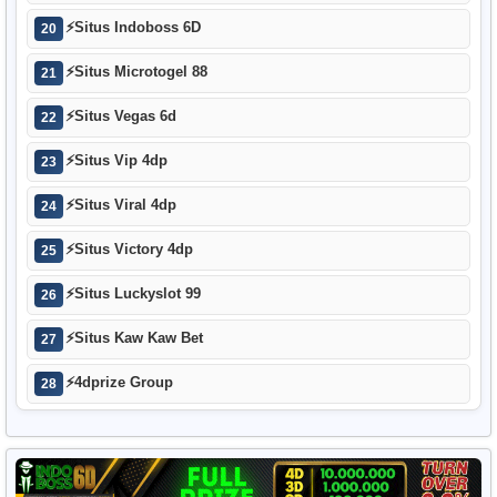
⚡
Situs Indoboss 6D
20
⚡
Situs Microtogel 88
21
⚡
Situs Vegas 6d
22
⚡
Situs Vip 4dp
23
⚡
Situs Viral 4dp
24
⚡
Situs Victory 4dp
25
⚡
Situs Luckyslot 99
26
⚡
Situs Kaw Kaw Bet
27
⚡
4dprize Group
28