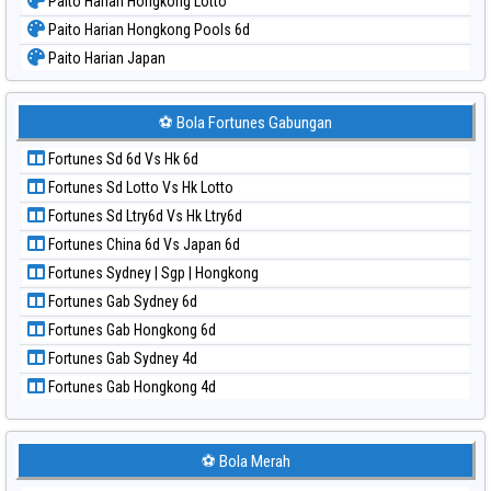
Paito Harian Hongkong Lotto
Paito Harian Hongkong Pools 6d
Paito Harian Japan
Paito Harian Japan 6d
Paito Harian Korea
⚽ Bola Fortunes Gabungan
Paito Harian Kuda Lari
Fortunes Sd 6d Vs Hk 6d
Paito Harian Magnum Cambodia
Fortunes Sd Lotto Vs Hk Lotto
Paito Harian Nagoya
Fortunes Sd Ltry6d Vs Hk Ltry6d
Paito Harian New York Midday
Fortunes China 6d Vs Japan 6d
Paito Harian North Carolina Day
Fortunes Sydney | Sgp | Hongkong
Paito Harian Pcso
Fortunes Gab Sydney 6d
Paito Harian Pennsylvania Day
Fortunes Gab Hongkong 6d
Paito Harian Sao Paulo
Fortunes Gab Sydney 4d
Paito Harian Singapore
Fortunes Gab Hongkong 4d
Paito Harian Sydney
Paito Harian Sydney Lottery
Paito Harian Sydney Lottery 6d
⚽ Bola Merah
Paito Harian Sydney Lotto