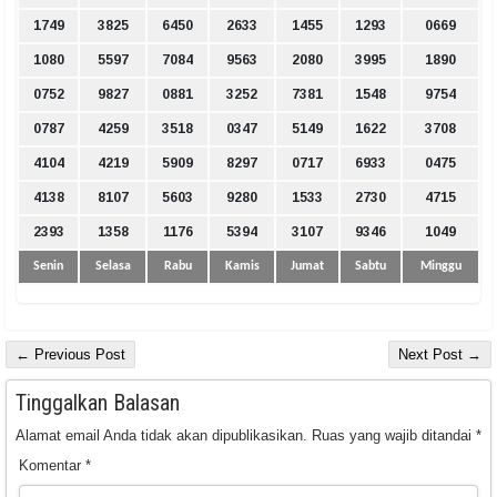
1749
3825
6450
2633
1455
1293
0669
1080
5597
7084
9563
2080
3995
1890
0752
9827
0881
3252
7381
1548
9754
0787
4259
3518
0347
5149
1622
3708
4104
4219
5909
8297
0717
6933
0475
4138
8107
5603
9280
1533
2730
4715
2393
1358
1176
5394
3107
9346
1049
Senin
Selasa
Rabu
Kamis
Jumat
Sabtu
Minggu
← Previous Post
Next Post →
Tinggalkan Balasan
Alamat email Anda tidak akan dipublikasikan.
Ruas yang wajib ditandai
*
Komentar
*