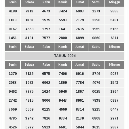
Senin
Selasa
Rabu
Kamis
Jumat
Sabtu
Minggu
4189
7313
4673
3424
6993
1273
9888
1138
1363
1575
5593
7179
2290
5481
0167
4558
1797
1641
7635
1959
5166
1451
3181
7577
2800
6899
0860
6311
Senin
Selasa
Rabu
Kamis
Jumat
Sabtu
Minggu
TAHUN 2024
Senin
Selasa
Rabu
Kamis
Jumat
Sabtu
Minggu
1279
7135
6575
7406
6916
8746
9087
2083
1973
6962
1869
7784
4076
1543
9462
7875
1624
5946
1867
0025
1864
2742
4915
8006
9443
8961
7838
0987
3669
0569
0125
4669
8314
9215
6447
4785
3942
7826
9334
2139
6808
2971
4526
6972
5923
6601
5844
3615
2887