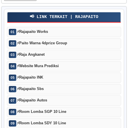
📢 LINK TERKAIT | RAJAPAITO
⚡
Rajapaito Works
01
⚡
Paito Warna 4dprize Group
02
⚡
Raja Angkanet
03
⚡
Website Mura Prediksi
04
⚡
Rajapaito INK
05
⚡
Rajapaito Sbs
06
⚡
Rajapaito Autos
07
⚡
Room Lomba SGP 10 Line
08
⚡
Room Lomba SDY 10 Line
09