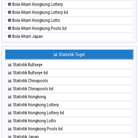
⚽ Bola Merah Sao Paulo
⚽ Bola Hitam Hongkong Lottery
⚽ Bola Merah Singapore
⚽ Bola Hitam Hongkong Lottery 6d
⚽ Bola Merah Sydney
⚽ Bola Hitam Hongkong Lotto
⚽ Bola Merah Sydney Lottery
⚽ Bola Hitam Hongkong Pools 6d
⚽ Bola Merah Sydney Lottery 6d
⚽ Bola Hitam Japan
⚽ Bola Merah Sydney Lotto
⚽ Bola Hitam Japan 6d
⚽ Bola Merah Sydney Pools 6d
⚽ Bola Hitam Korea
📊 Statistik Togel
⚽ Bola Merah Taipei
⚽ Bola Hitam Kuda Lari
⚽ Bola Merah Taiwan
📊 Statistik Bullseye
⚽ Bola Hitam Magnum Cambodia
📊 Statistik Bullseye 6d
⚽ Bola Hitam Nagoya
📊 Statistik Chinapools
⚽ Bola Hitam North Carolina Day
📊 Statistik Chinapools 6d
⚽ Bola Hitam Pcso
📊 Statistik Hongkong
⚽ Bola Hitam Sao Paulo
📊 Statistik Hongkong Lottery
⚽ Bola Hitam Singapore
📊 Statistik Hongkong Lottery 6d
⚽ Bola Hitam Sydney
📊 Statistik Hongkong Lotto
⚽ Bola Hitam Sydney Lottery
📊 Statistik Hongkong Pools 6d
⚽ Bola Hitam Sydney Lottery 6d
📊 Statistik Japan