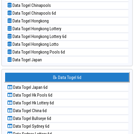
📝 Pola Dasar Nagoya
📊 Statistik Taiwan
Data Togel Chinapools
📝 Pola Dasar North Carolina Day
Data Togel Chinapools 6d
📝 Pola Dasar Pcso
Data Togel Hongkong
📝 Pola Dasar Sao Paulo
Data Togel Hongkong Lottery
📝 Pola Dasar Singapore
Data Togel Hongkong Lottery 6d
📝 Pola Dasar Sydney
Data Togel Hongkong Lotto
📝 Pola Dasar Sydney Lottery
Data Togel Hongkong Pools 6d
📝 Pola Dasar Sydney Lottery 6d
Data Togel Japan
📝 Pola Dasar Sydney Lotto
Data Togel Japan 6d
📝 Pola Dasar Sydney Pools 6d
Data Togel Korea
📝 Data Togel 6d
📝 Pola Dasar Taipei
Data Togel Kuda Lari
📝 Pola Dasar Taiwan
Data Togel Japan 6d
Data Togel Magnum Cambodia
Data Togel Hk Pools 6d
Data Togel Nagoya
Data Togel Hk Lottery 6d
Data Togel North Carolina Day
Data Togel China 6d
Data Togel Pcso
Data Togel Bullseye 6d
Data Togel Sao Paulo
Data Togel Sydney 6d
Data Togel Singapore