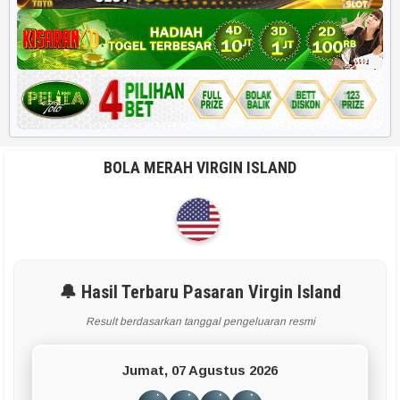
BOLA MERAH VIRGIN ISLAND
🔔 Hasil Terbaru Pasaran Virgin Island
Result berdasarkan tanggal pengeluaran resmi
Jumat, 07 Agustus 2026