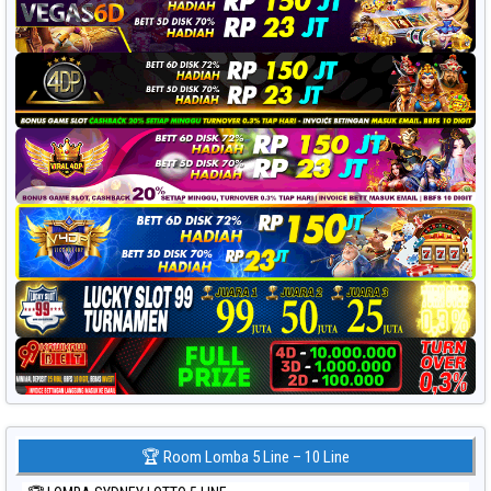
🏆 Room Lomba 5 Line – 10 Line