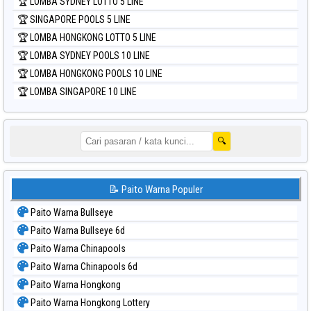
🏆 LOMBA SYDNEY LOTTO 5 LINE
🏆 SINGAPORE POOLS 5 LINE
🏆 LOMBA HONGKONG LOTTO 5 LINE
🏆 LOMBA SYDNEY POOLS 10 LINE
🏆 LOMBA HONGKONG POOLS 10 LINE
🏆 LOMBA SINGAPORE 10 LINE
🔍
📝 Paito Warna Populer
Paito Warna Bullseye
Paito Warna Bullseye 6d
Paito Warna Chinapools
Paito Warna Chinapools 6d
Paito Warna Hongkong
Paito Warna Hongkong Lottery