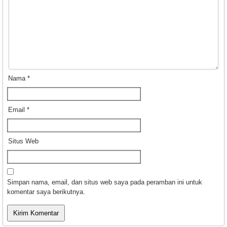
Nama
*
Email
*
Situs Web
Simpan nama, email, dan situs web saya pada peramban ini untuk
komentar saya berikutnya.