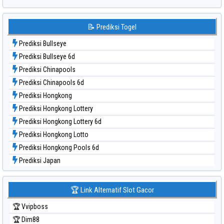
Data Togel Sydney Lottery
Data Togel Sydney Lottery 6d
📝 Prediksi Togel
Data Togel Sydney Lotto
Prediksi Bullseye
Data Togel Sydney Pools 6d
Prediksi Bullseye 6d
Data Togel Taipei
Prediksi Chinapools
Data Togel Taiwan
Prediksi Chinapools 6d
Prediksi Hongkong
Prediksi Hongkong Lottery
Prediksi Hongkong Lottery 6d
Prediksi Hongkong Lotto
Prediksi Hongkong Pools 6d
Prediksi Japan
Prediksi Japan 6d
Prediksi Korea
🏆 Link Alternatif Slot Gacor
Prediksi Kuda Lari
🏆 Vvipboss
Prediksi Magnum Cambodia
🏆 Dim88