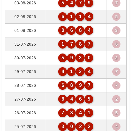
5
4
7
9
03-08-2026
7
6
1
1
4
02-08-2026
5
0
6
8
4
01-08-2026
3
1
7
8
7
31-07-2026
6
5
9
3
0
30-07-2026
3
4
1
3
4
29-07-2026
7
6
8
9
7
28-07-2026
7
8
4
6
5
27-07-2026
2
7
8
4
1
26-07-2026
5
3
0
2
2
25-07-2026
4