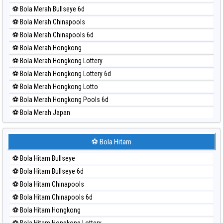
Paito Harian Sydney Pools 6d
⚽ Bola Merah Bullseye 6d
Paito Harian Taipei
⚽ Bola Merah Chinapools
Paito Harian Taiwan
⚽ Bola Merah Chinapools 6d
⚽ Bola Merah Hongkong
⚽ Bola Merah Hongkong Lottery
⚽ Bola Merah Hongkong Lottery 6d
⚽ Bola Merah Hongkong Lotto
⚽ Bola Merah Hongkong Pools 6d
⚽ Bola Merah Japan
⚽ Bola Merah Japan 6d
⚽ Bola Merah Korea
⚽ Bola Hitam
⚽ Bola Merah Kuda Lari
⚽ Bola Hitam Bullseye
⚽ Bola Merah Magnum Cambodia
⚽ Bola Hitam Bullseye 6d
⚽ Bola Merah Nagoya
⚽ Bola Hitam Chinapools
⚽ Bola Merah North Carolina Day
⚽ Bola Hitam Chinapools 6d
⚽ Bola Merah Pcso
⚽ Bola Hitam Hongkong
⚽ Bola Merah Sao Paulo
⚽ Bola Hitam Hongkong Lottery