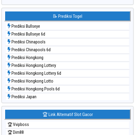
Data Togel Sydney Lottery
Data Togel Sydney Lottery 6d
📝 Prediksi Togel
Data Togel Sydney Lotto
Prediksi Bullseye
Data Togel Sydney Pools 6d
Prediksi Bullseye 6d
Data Togel Taipei
Prediksi Chinapools
Data Togel Taiwan
Prediksi Chinapools 6d
Prediksi Hongkong
Prediksi Hongkong Lottery
Prediksi Hongkong Lottery 6d
Prediksi Hongkong Lotto
Prediksi Hongkong Pools 6d
Prediksi Japan
Prediksi Japan 6d
Prediksi Korea
🏆 Link Alternatif Slot Gacor
Prediksi Kuda Lari
🏆 Vvipboss
Prediksi Magnum Cambodia
🏆 Dim88