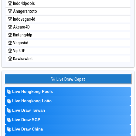
🏆 Indo4dpools
🏆 Anugerahtoto
🏆 Indovegas4d
🏆 Aksara4D
🏆 Bintang4dp
🏆 Vegas6d
🏆 Vip4DP
🏆 Kawkawbet
🚀 Live Draw Cepat
🚀
Live Hongkong Pools
🚀
Live Hongkong Lotto
🚀
Live Draw Taiwan
🚀
Live Draw SGP
🚀
Live Draw China