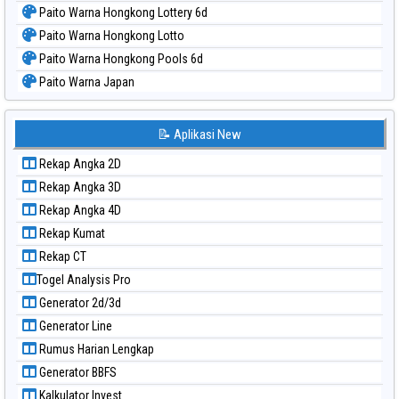
Paito Warna Hongkong Lottery 6d
Paito Warna Hongkong Lotto
Paito Warna Hongkong Pools 6d
Paito Warna Japan
Paito Warna Japan 6d
Paito Warna Korea
📝 Aplikasi New
Paito Warna Kuda Lari
Rekap Angka 2D
Paito Warna Magnum Cambodia
Rekap Angka 3D
Paito Warna Nagoya
Rekap Angka 4D
Paito Warna New York Midday
Rekap Kumat
Paito Warna North Carolina Day
Rekap CT
Paito Warna Pcso
Togel Analysis Pro
Paito Warna Pennsylvania Day
Generator 2d/3d
Paito Warna Sao Paulo
Generator Line
Paito Warna Singapore
Rumus Harian Lengkap
Paito Warna Sydney
Generator BBFS
Paito Warna Sydney Lottery
Kalkulator Invest