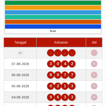
Brush
Tanggal
Keluaran
Jml
-x-
.
.
.
.
.
3
0
4
2
07-08-2026
6
8
0
7
7
06-08-2026
5
0
2
1
3
05-08-2026
4
9
6
3
3
04-08-2026
6