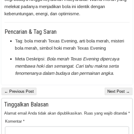
melekat padanya menjadikan bola ini identik dengan
keberuntungan, energi, dan optimisme.
Pencarian & Tag Saran
Tag: bola merah Texas Evening, arti bola merah, misteri
bola merah, simbol hoki merah Texas Evening
Meta Deskripsi:
Bola merah Texas Evening dipercaya
membawa hoki dan semangat. Cari tahu makna serta
fenomenanya dalam budaya dan permainan angka.
← Previous Post
Next Post →
Tinggalkan Balasan
Alamat email Anda tidak akan dipublikasikan.
Ruas yang wajib ditandai
*
Komentar
*