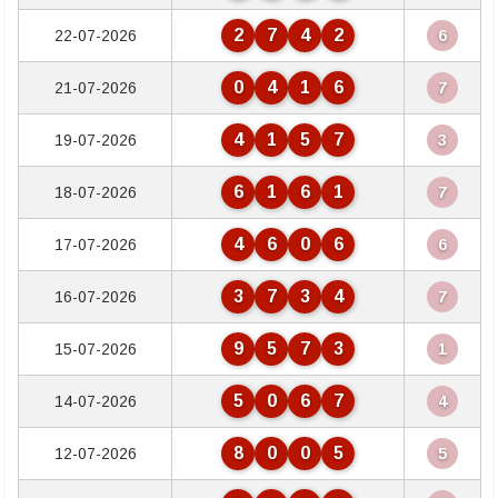
2
7
4
2
22-07-2026
6
0
4
1
6
21-07-2026
7
4
1
5
7
19-07-2026
3
6
1
6
1
18-07-2026
7
4
6
0
6
17-07-2026
6
3
7
3
4
16-07-2026
7
9
5
7
3
15-07-2026
1
5
0
6
7
14-07-2026
4
8
0
0
5
12-07-2026
5