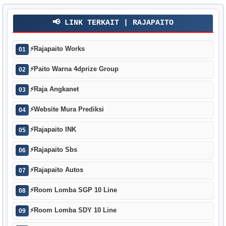
📢 LINK TERKAIT | RAJAPAITO
⚡
Rajapaito Works
01
⚡
Paito Warna 4dprize Group
02
⚡
Raja Angkanet
03
⚡
Website Mura Prediksi
04
⚡
Rajapaito INK
05
⚡
Rajapaito Sbs
06
⚡
Rajapaito Autos
07
⚡
Room Lomba SGP 10 Line
08
⚡
Room Lomba SDY 10 Line
09