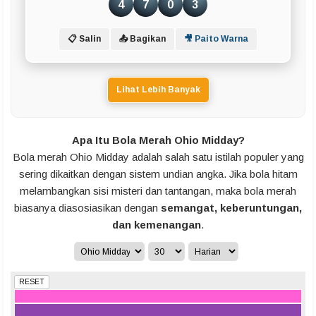
4
7
0
3
📋 Salin
📤 Bagikan
🎥 Paito Warna
Lihat Lebih Banyak
Apa Itu Bola Merah Ohio Midday?
Bola merah Ohio Midday adalah salah satu istilah populer yang
sering dikaitkan dengan sistem undian angka. Jika bola hitam
melambangkan sisi misteri dan tantangan, maka bola merah
biasanya diasosiasikan dengan
semangat, keberuntungan,
dan kemenangan
.
RESET