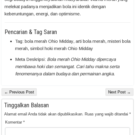
melekat padanya menjadikan bola ini identik dengan
keberuntungan, energi, dan optimisme.
Pencarian & Tag Saran
Tag: bola merah Ohio Midday, arti bola merah, misteri bola
merah, simbol hoki merah Ohio Midday
Meta Deskripsi:
Bola merah Ohio Midday dipercaya
membawa hoki dan semangat. Cari tahu makna serta
fenomenanya dalam budaya dan permainan angka.
← Previous Post
Next Post →
Tinggalkan Balasan
Alamat email Anda tidak akan dipublikasikan.
Ruas yang wajib ditandai
*
Komentar
*