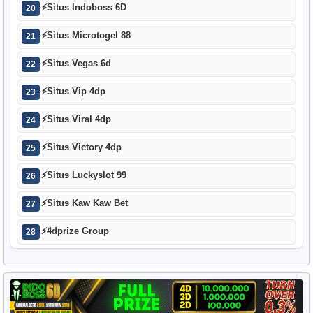
⚡
Situs Indoboss 6D
20
⚡
Situs Microtogel 88
21
⚡
Situs Vegas 6d
22
⚡
Situs Vip 4dp
23
⚡
Situs Viral 4dp
24
⚡
Situs Victory 4dp
25
⚡
Situs Luckyslot 99
26
⚡
Situs Kaw Kaw Bet
27
⚡
4dprize Group
28