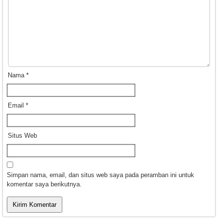
Nama
*
Email
*
Situs Web
Simpan nama, email, dan situs web saya pada peramban ini untuk
komentar saya berikutnya.