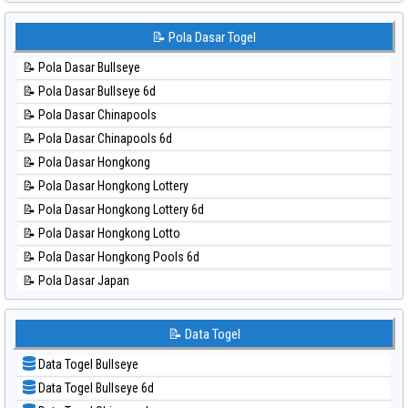
📊 Statistik Japan 6d
⚽ Bola Hitam Sydney Pools 6d
📊 Statistik Korea
📝 Pola Dasar Togel
⚽ Bola Hitam Taipei
📊 Statistik Kuda Lari
⚽ Bola Hitam Taiwan
📝 Pola Dasar Bullseye
📊 Statistik Magnum Cambodia
📝 Pola Dasar Bullseye 6d
📊 Statistik Nagoya
📝 Pola Dasar Chinapools
📊 Statistik New York Midday
📝 Pola Dasar Chinapools 6d
📊 Statistik North Carolina Day
📝 Pola Dasar Hongkong
📊 Statistik Pcso
📝 Pola Dasar Hongkong Lottery
📊 Statistik Pennsylvania Day
📝 Pola Dasar Hongkong Lottery 6d
📊 Statistik Sao Paulo
📝 Pola Dasar Hongkong Lotto
📊 Statistik Singapore
📝 Pola Dasar Hongkong Pools 6d
📊 Statistik Sydney
📝 Pola Dasar Japan
📊 Statistik Sydney Lottery
📝 Pola Dasar Japan 6d
📊 Statistik Sydney Lottery 6d
📝 Pola Dasar Korea
📝 Data Togel
📊 Statistik Sydney Lotto
📝 Pola Dasar Kuda Lari
📊 Statistik Sydney Pools 6d
Data Togel Bullseye
📝 Pola Dasar Magnum Cambodia
📊 Statistik Taipei
Data Togel Bullseye 6d
📝 Pola Dasar Nagoya