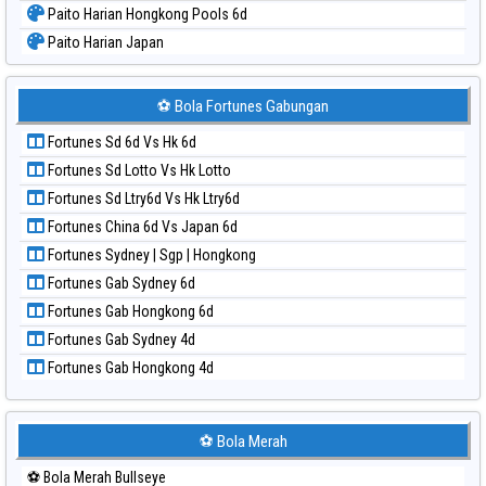
Paito Harian Hongkong Pools 6d
Paito Harian Japan
Paito Harian Japan 6d
Paito Harian Korea
⚽ Bola Fortunes Gabungan
Paito Harian Kuda Lari
Fortunes Sd 6d Vs Hk 6d
Paito Harian Magnum Cambodia
Fortunes Sd Lotto Vs Hk Lotto
Paito Harian Nagoya
Fortunes Sd Ltry6d Vs Hk Ltry6d
Paito Harian New York Midday
Fortunes China 6d Vs Japan 6d
Paito Harian North Carolina Day
Fortunes Sydney | Sgp | Hongkong
Paito Harian Pcso
Fortunes Gab Sydney 6d
Paito Harian Pennsylvania Day
Fortunes Gab Hongkong 6d
Paito Harian Sao Paulo
Fortunes Gab Sydney 4d
Paito Harian Singapore
Fortunes Gab Hongkong 4d
Paito Harian Sydney
Paito Harian Sydney Lottery
Paito Harian Sydney Lottery 6d
⚽ Bola Merah
Paito Harian Sydney Lotto
⚽ Bola Merah Bullseye