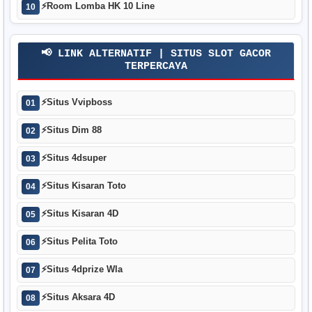
⚡
Room Lomba HK 10 Line
10
📢 LINK ALTERNATIF | SITUS SLOT GACOR
TERPERCAYA
⚡
Situs Vvipboss
01
⚡
Situs Dim 88
02
⚡
Situs 4dsuper
03
⚡
Situs Kisaran Toto
04
⚡
Situs Kisaran 4D
05
⚡
Situs Pelita Toto
06
⚡
Situs 4dprize Wla
07
⚡
Situs Aksara 4D
08