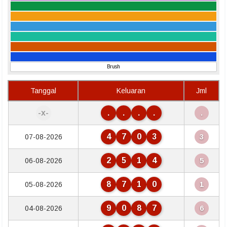
Brush
Tanggal
Keluaran
Jml
-x-
.
.
.
.
.
4
7
0
3
07-08-2026
3
2
5
1
4
06-08-2026
5
8
7
1
0
05-08-2026
1
9
0
8
7
04-08-2026
6