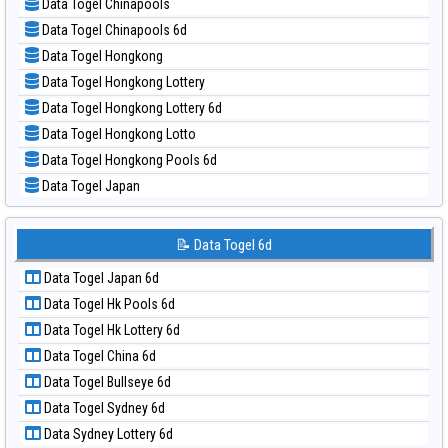
📊 Statistik Taiwan
Data Togel Chinapools
📝 Pola Dasar North Carolina Day
Data Togel Chinapools 6d
📝 Pola Dasar Pcso
Data Togel Hongkong
📝 Pola Dasar Sao Paulo
Data Togel Hongkong Lottery
📝 Pola Dasar Singapore
Data Togel Hongkong Lottery 6d
📝 Pola Dasar Sydney
Data Togel Hongkong Lotto
📝 Pola Dasar Sydney Lottery
Data Togel Hongkong Pools 6d
📝 Pola Dasar Sydney Lottery 6d
Data Togel Japan
📝 Pola Dasar Sydney Lotto
Data Togel Japan 6d
📝 Pola Dasar Sydney Pools 6d
Data Togel Korea
📝 Data Togel 6d
📝 Pola Dasar Taipei
Data Togel Kuda Lari
📝 Pola Dasar Taiwan
Data Togel Japan 6d
Data Togel Magnum Cambodia
Data Togel Hk Pools 6d
Data Togel Nagoya
Data Togel Hk Lottery 6d
Data Togel North Carolina Day
Data Togel China 6d
Data Togel Pcso
Data Togel Bullseye 6d
Data Togel Sao Paulo
Data Togel Sydney 6d
Data Togel Singapore
Data Sydney Lottery 6d
Data Togel Sydney