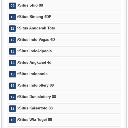
⚡
Situs Shio 88
09
⚡
Situs Bintang 4DP
10
⚡
Situs Anugerah Toto
11
⚡
Situs Indo Vegas 4D
12
⚡
Situs Indo4dpools
13
⚡
Situs Angkanet 4d
14
⚡
Situs Indopools
15
⚡
Situs Indolottery 88
16
⚡
Situs Dunialottery 88
17
⚡
Situs Kaisartoto 88
18
⚡
Situs Wla Togel 88
19