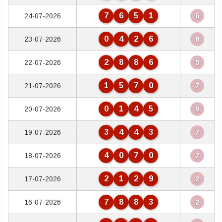
7
6
5
1
24-07-2026
6
0
4
2
6
23-07-2026
8
2
8
8
6
22-07-2026
5
1
5
7
0
21-07-2026
7
0
1
4
5
20-07-2026
9
3
4
4
3
19-07-2026
7
4
0
7
0
18-07-2026
7
2
1
2
9
17-07-2026
2
7
8
8
3
16-07-2026
2