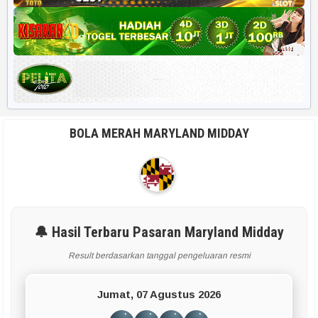
BOLA MERAH MARYLAND MIDDAY
🔔 Hasil Terbaru Pasaran Maryland Midday
Result berdasarkan tanggal pengeluaran resmi
Jumat, 07 Agustus 2026