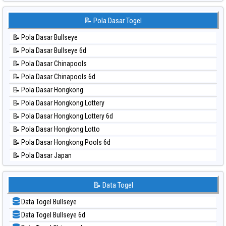
📊 Statistik Japan 6d
⚽ Bola Hitam Sydney Pools 6d
📊 Statistik Korea
📝 Pola Dasar Togel
⚽ Bola Hitam Taipei
📊 Statistik Kuda Lari
⚽ Bola Hitam Taiwan
📝 Pola Dasar Bullseye
📊 Statistik Magnum Cambodia
📝 Pola Dasar Bullseye 6d
📊 Statistik Nagoya
📝 Pola Dasar Chinapools
📊 Statistik New York Midday
📝 Pola Dasar Chinapools 6d
📊 Statistik North Carolina Day
📝 Pola Dasar Hongkong
📊 Statistik Pcso
📝 Pola Dasar Hongkong Lottery
📊 Statistik Pennsylvania Day
📝 Pola Dasar Hongkong Lottery 6d
📊 Statistik Sao Paulo
📝 Pola Dasar Hongkong Lotto
📊 Statistik Singapore
📝 Pola Dasar Hongkong Pools 6d
📊 Statistik Sydney
📝 Pola Dasar Japan
📊 Statistik Sydney Lottery
📝 Pola Dasar Japan 6d
📊 Statistik Sydney Lottery 6d
📝 Pola Dasar Korea
📝 Data Togel
📊 Statistik Sydney Lotto
📝 Pola Dasar Kuda Lari
📊 Statistik Sydney Pools 6d
Data Togel Bullseye
📝 Pola Dasar Magnum Cambodia
📊 Statistik Taipei
Data Togel Bullseye 6d
📝 Pola Dasar Nagoya