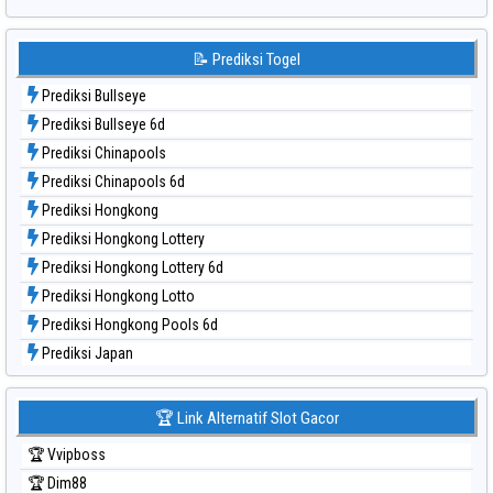
Data Togel Sydney Lottery
Data Togel Sydney Lottery 6d
📝 Prediksi Togel
Data Togel Sydney Lotto
Prediksi Bullseye
Data Togel Sydney Pools 6d
Prediksi Bullseye 6d
Data Togel Taipei
Prediksi Chinapools
Data Togel Taiwan
Prediksi Chinapools 6d
Prediksi Hongkong
Prediksi Hongkong Lottery
Prediksi Hongkong Lottery 6d
Prediksi Hongkong Lotto
Prediksi Hongkong Pools 6d
Prediksi Japan
Prediksi Japan 6d
Prediksi Korea
🏆 Link Alternatif Slot Gacor
Prediksi Kuda Lari
🏆 Vvipboss
Prediksi Magnum Cambodia
🏆 Dim88