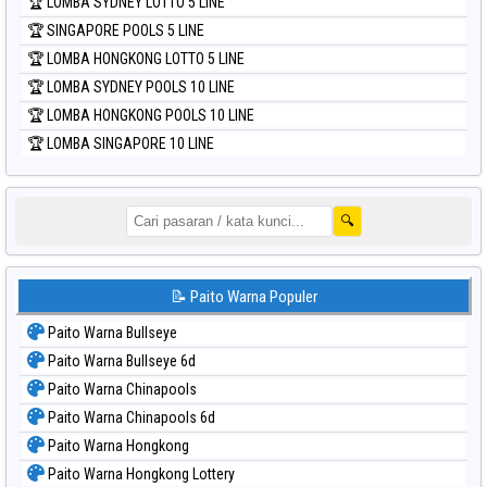
🏆 LOMBA SYDNEY LOTTO 5 LINE
🏆 SINGAPORE POOLS 5 LINE
🏆 LOMBA HONGKONG LOTTO 5 LINE
🏆 LOMBA SYDNEY POOLS 10 LINE
🏆 LOMBA HONGKONG POOLS 10 LINE
🏆 LOMBA SINGAPORE 10 LINE
🔍
📝 Paito Warna Populer
Paito Warna Bullseye
Paito Warna Bullseye 6d
Paito Warna Chinapools
Paito Warna Chinapools 6d
Paito Warna Hongkong
Paito Warna Hongkong Lottery