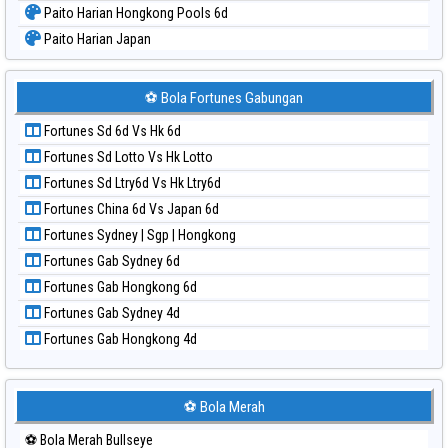
Paito Harian Hongkong Pools 6d
Paito Harian Japan
Paito Harian Japan 6d
Paito Harian Korea
⚽ Bola Fortunes Gabungan
Paito Harian Kuda Lari
Fortunes Sd 6d Vs Hk 6d
Paito Harian Magnum Cambodia
Fortunes Sd Lotto Vs Hk Lotto
Paito Harian Nagoya
Fortunes Sd Ltry6d Vs Hk Ltry6d
Paito Harian New York Midday
Fortunes China 6d Vs Japan 6d
Paito Harian North Carolina Day
Fortunes Sydney | Sgp | Hongkong
Paito Harian Pcso
Fortunes Gab Sydney 6d
Paito Harian Pennsylvania Day
Fortunes Gab Hongkong 6d
Paito Harian Sao Paulo
Fortunes Gab Sydney 4d
Paito Harian Singapore
Fortunes Gab Hongkong 4d
Paito Harian Sydney
Paito Harian Sydney Lottery
Paito Harian Sydney Lottery 6d
⚽ Bola Merah
Paito Harian Sydney Lotto
⚽ Bola Merah Bullseye