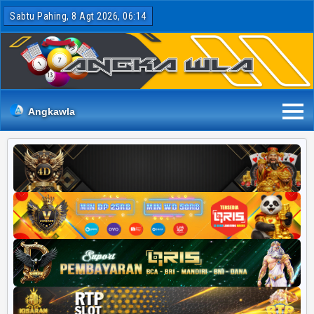
Sabtu Pahing, 8 Agt 2026, 06:14
Angkawla