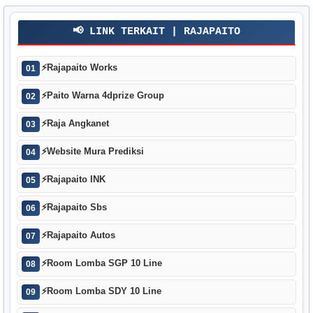
📢 LINK TERKAIT | RAJAPAITO
⚡
Rajapaito Works
01
⚡
Paito Warna 4dprize Group
02
⚡
Raja Angkanet
03
⚡
Website Mura Prediksi
04
⚡
Rajapaito INK
05
⚡
Rajapaito Sbs
06
⚡
Rajapaito Autos
07
⚡
Room Lomba SGP 10 Line
08
⚡
Room Lomba SDY 10 Line
09