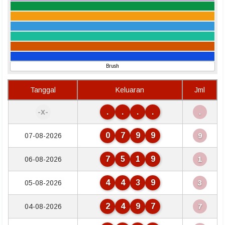
Brush
Tanggal
Keluaran
Jml
-x-
.
.
.
.
.
0
7
9
9
07-08-2026
9
7
5
1
9
06-08-2026
1
4
4
3
9
05-08-2026
3
2
4
9
7
04-08-2026
7