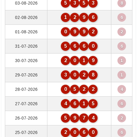
5
3
5
3
03-08-2026
8
1
2
9
6
02-08-2026
6
0
9
9
2
01-08-2026
2
5
6
6
0
31-07-2026
6
2
0
1
9
30-07-2026
1
3
0
2
8
29-07-2026
1
0
5
2
2
28-07-2026
4
4
6
1
5
27-07-2026
6
5
9
7
4
26-07-2026
2
2
0
6
0
25-07-2026
6