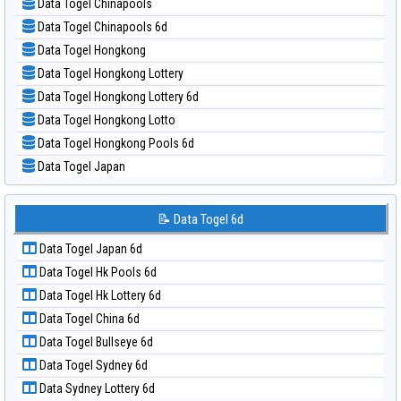
📊 Statistik Taiwan
Data Togel Chinapools
📝 Pola Dasar North Carolina Day
Data Togel Chinapools 6d
📝 Pola Dasar Pcso
Data Togel Hongkong
📝 Pola Dasar Sao Paulo
Data Togel Hongkong Lottery
📝 Pola Dasar Singapore
Data Togel Hongkong Lottery 6d
📝 Pola Dasar Sydney
Data Togel Hongkong Lotto
📝 Pola Dasar Sydney Lottery
Data Togel Hongkong Pools 6d
📝 Pola Dasar Sydney Lottery 6d
Data Togel Japan
📝 Pola Dasar Sydney Lotto
Data Togel Japan 6d
📝 Pola Dasar Sydney Pools 6d
Data Togel Korea
📝 Data Togel 6d
📝 Pola Dasar Taipei
Data Togel Kuda Lari
📝 Pola Dasar Taiwan
Data Togel Japan 6d
Data Togel Magnum Cambodia
Data Togel Hk Pools 6d
Data Togel Nagoya
Data Togel Hk Lottery 6d
Data Togel North Carolina Day
Data Togel China 6d
Data Togel Pcso
Data Togel Bullseye 6d
Data Togel Sao Paulo
Data Togel Sydney 6d
Data Togel Singapore
Data Sydney Lottery 6d
Data Togel Sydney