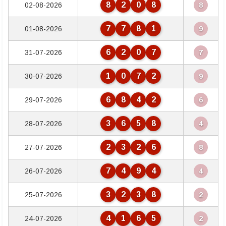
8
2
0
8
02-08-2026
8
7
7
8
1
01-08-2026
9
6
2
0
7
31-07-2026
7
1
0
7
2
30-07-2026
9
6
8
4
2
29-07-2026
6
3
6
5
8
28-07-2026
4
2
3
2
6
27-07-2026
8
7
4
9
4
26-07-2026
4
3
2
3
8
25-07-2026
2
4
1
6
5
24-07-2026
2