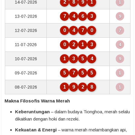
2
8
9
1
14-07-2026
1
7
4
6
3
13-07-2026
9
0
4
7
0
12-07-2026
7
0
2
1
3
11-07-2026
4
1
3
5
4
10-07-2026
9
5
7
5
5
09-07-2026
1
1
9
2
8
08-07-2026
1
Makna Filosofis Warna Merah
Keberuntungan
– dalam budaya Tionghoa, merah selalu
dikaitkan dengan hoki dan rezeki.
Kekuatan & Energi
– warna merah melambangkan api,