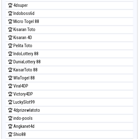
Prediksi Nagoya
🏆 4dsuper
Prediksi North Carolina Day
🏆 Indoboss6d
Prediksi Pcso
🏆 Micro Togel 88
Prediksi Sao Paulo
🏆 Kisaran Toto
Prediksi Singapore
🏆 Kisaran 4D
Prediksi Sydney
🏆 Pelita Toto
Prediksi Sydney Lottery
🏆 IndoLottery 88
Prediksi Sydney Lottery 6d
🏆 DuniaLottery 88
Prediksi Sydney Lotto
🏆 KaisarToto 88
Prediksi Sydney Pools 6d
🏆 WlaTogel 88
Prediksi Taipei
🏆 Viral4DP
Prediksi Taiwan
🏆 Victory4DP
🏆 LuckySlot99
🏆 4dprizewlatoto
🏆 indo-pools
🏆 Angkanet4d
🏆 Shio88