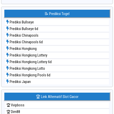
Data Togel Sydney Lottery
Data Togel Sydney Lottery 6d
📝 Prediksi Togel
Data Togel Sydney Lotto
Prediksi Bullseye
Data Togel Sydney Pools 6d
Prediksi Bullseye 6d
Data Togel Taipei
Prediksi Chinapools
Data Togel Taiwan
Prediksi Chinapools 6d
Prediksi Hongkong
Prediksi Hongkong Lottery
Prediksi Hongkong Lottery 6d
Prediksi Hongkong Lotto
Prediksi Hongkong Pools 6d
Prediksi Japan
Prediksi Japan 6d
Prediksi Korea
🏆 Link Alternatif Slot Gacor
Prediksi Kuda Lari
🏆 Vvipboss
Prediksi Magnum Cambodia
🏆 Dim88