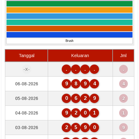
Brush
Tanggal
Keluaran
Jml
-x-
.
.
.
.
.
9
8
9
4
06-08-2026
4
0
6
2
9
05-08-2026
2
9
2
0
1
04-08-2026
1
2
5
9
0
03-08-2026
9