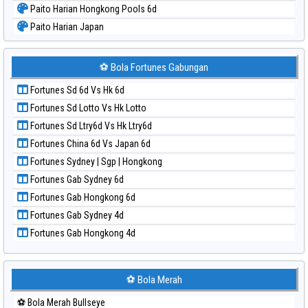
Paito Harian Hongkong Pools 6d
Paito Harian Japan
Paito Harian Japan 6d
Paito Harian Korea
⚽ Bola Fortunes Gabungan
Paito Harian Kuda Lari
Fortunes Sd 6d Vs Hk 6d
Paito Harian Magnum Cambodia
Fortunes Sd Lotto Vs Hk Lotto
Paito Harian Nagoya
Fortunes Sd Ltry6d Vs Hk Ltry6d
Paito Harian New York Midday
Fortunes China 6d Vs Japan 6d
Paito Harian North Carolina Day
Fortunes Sydney | Sgp | Hongkong
Paito Harian Pcso
Fortunes Gab Sydney 6d
Paito Harian Pennsylvania Day
Fortunes Gab Hongkong 6d
Paito Harian Sao Paulo
Fortunes Gab Sydney 4d
Paito Harian Singapore
Fortunes Gab Hongkong 4d
Paito Harian Sydney
Paito Harian Sydney Lottery
Paito Harian Sydney Lottery 6d
⚽ Bola Merah
Paito Harian Sydney Lotto
⚽ Bola Merah Bullseye