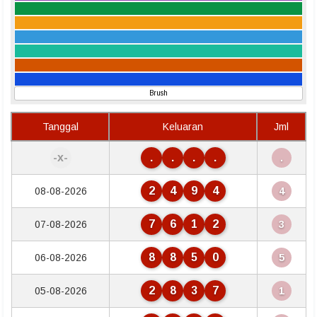
Brush
Tanggal
Keluaran
Jml
-x-
.
.
.
.
.
2
4
9
4
08-08-2026
4
7
6
1
2
07-08-2026
3
8
8
5
0
06-08-2026
5
2
8
3
7
05-08-2026
1