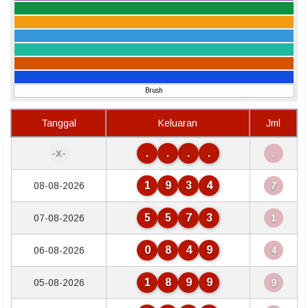
Brush
Tanggal
Keluaran
Jml
-x-
.
.
.
.
.
1
9
3
4
08-08-2026
7
5
5
7
3
07-08-2026
1
0
8
4
9
06-08-2026
4
1
8
9
9
05-08-2026
9