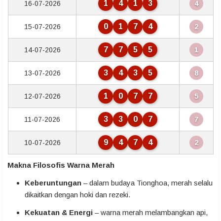
1
4
1
3
16-07-2026
4
0
1
7
4
15-07-2026
2
7
7
5
5
14-07-2026
1
3
4
3
5
13-07-2026
8
1
0
7
7
12-07-2026
5
3
3
0
7
11-07-2026
7
9
4
7
4
10-07-2026
2
Makna Filosofis Warna Merah
Keberuntungan
– dalam budaya Tionghoa, merah selalu
dikaitkan dengan hoki dan rezeki.
Kekuatan & Energi
– warna merah melambangkan api,