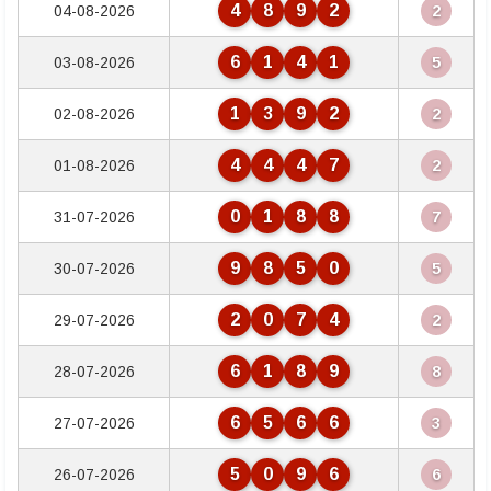
4
8
9
2
04-08-2026
2
6
1
4
1
03-08-2026
5
1
3
9
2
02-08-2026
2
4
4
4
7
01-08-2026
2
0
1
8
8
31-07-2026
7
9
8
5
0
30-07-2026
5
2
0
7
4
29-07-2026
2
6
1
8
9
28-07-2026
8
6
5
6
6
27-07-2026
3
5
0
9
6
26-07-2026
6