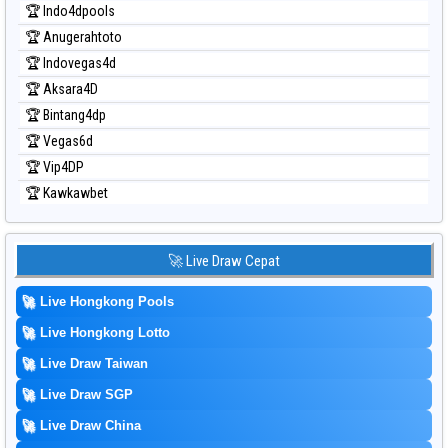
🏆 Indo4dpools
🏆 Anugerahtoto
🏆 Indovegas4d
🏆 Aksara4D
🏆 Bintang4dp
🏆 Vegas6d
🏆 Vip4DP
🏆 Kawkawbet
🚀 Live Draw Cepat
🚀
Live Hongkong Pools
🚀
Live Hongkong Lotto
🚀
Live Draw Taiwan
🚀
Live Draw SGP
🚀
Live Draw China