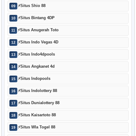
⚡
Situs Shio 88
09
⚡
Situs Bintang 4DP
10
⚡
Situs Anugerah Toto
11
⚡
Situs Indo Vegas 4D
12
⚡
Situs Indo4dpools
13
⚡
Situs Angkanet 4d
14
⚡
Situs Indopools
15
⚡
Situs Indolottery 88
16
⚡
Situs Dunialottery 88
17
⚡
Situs Kaisartoto 88
18
⚡
Situs Wla Togel 88
19