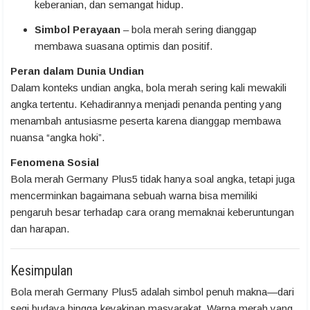
keberanian, dan semangat hidup.
Simbol Perayaan
– bola merah sering dianggap
membawa suasana optimis dan positif.
Peran dalam Dunia Undian
Dalam konteks undian angka, bola merah sering kali mewakili
angka tertentu. Kehadirannya menjadi penanda penting yang
menambah antusiasme peserta karena dianggap membawa
nuansa “angka hoki”.
Fenomena Sosial
Bola merah Germany Plus5 tidak hanya soal angka, tetapi juga
mencerminkan bagaimana sebuah warna bisa memiliki
pengaruh besar terhadap cara orang memaknai keberuntungan
dan harapan.
Kesimpulan
Bola merah Germany Plus5 adalah simbol penuh makna—dari
segi budaya hingga keyakinan masyarakat. Warna merah yang