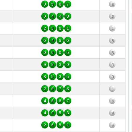
3
5
8
7
6
0
4
4
8
3
2
3
0
1
1
6
4
9
6
6
0
0
0
5
5
9
9
3
0
3
8
5
3
5
8
2
6
7
3
1
4
6
8
7
6
4
9
5
3
8
2
6
5
1
6