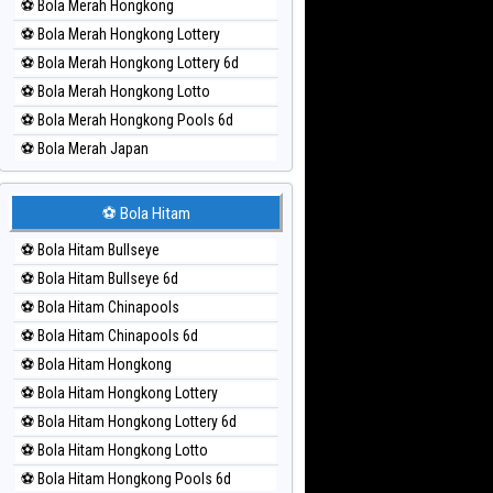
⚽ Bola Merah Hongkong
⚽ Bola Merah Hongkong Lottery
⚽ Bola Merah Hongkong Lottery 6d
⚽ Bola Merah Hongkong Lotto
⚽ Bola Merah Hongkong Pools 6d
⚽ Bola Merah Japan
⚽ Bola Merah Japan 6d
⚽ Bola Merah Korea
⚽ Bola Hitam
⚽ Bola Merah Kuda Lari
⚽ Bola Hitam Bullseye
⚽ Bola Merah Magnum Cambodia
⚽ Bola Hitam Bullseye 6d
⚽ Bola Merah Nagoya
⚽ Bola Hitam Chinapools
⚽ Bola Merah North Carolina Day
⚽ Bola Hitam Chinapools 6d
⚽ Bola Merah Pcso
⚽ Bola Hitam Hongkong
⚽ Bola Merah Sao Paulo
⚽ Bola Hitam Hongkong Lottery
⚽ Bola Merah Singapore
⚽ Bola Hitam Hongkong Lottery 6d
⚽ Bola Merah Sydney
⚽ Bola Hitam Hongkong Lotto
⚽ Bola Merah Sydney Lottery
⚽ Bola Hitam Hongkong Pools 6d
⚽ Bola Merah Sydney Lottery 6d