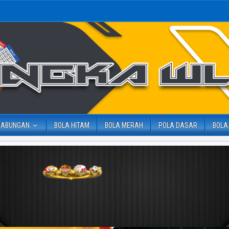
GABUNGAN
BOLA HITAM
BOLA MERAH
POLA DASAR
BOLA