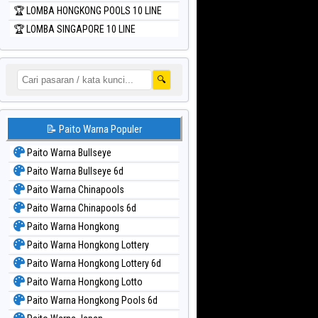
🏆 LOMBA HONGKONG POOLS 10 LINE
🏆 LOMBA SINGAPORE 10 LINE
🔍
📝 Paito Warna Populer
Paito Warna Bullseye
Paito Warna Bullseye 6d
Paito Warna Chinapools
Paito Warna Chinapools 6d
Paito Warna Hongkong
Paito Warna Hongkong Lottery
Paito Warna Hongkong Lottery 6d
Paito Warna Hongkong Lotto
Paito Warna Hongkong Pools 6d