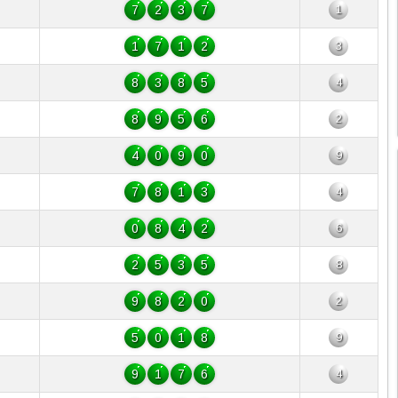
7
2
3
7
1
1
7
1
2
3
8
3
8
5
4
8
9
5
6
2
4
0
9
0
9
7
8
1
3
4
0
8
4
2
6
2
5
3
5
8
9
8
2
0
2
5
0
1
8
9
9
1
7
6
4