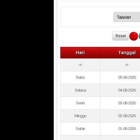
Reset
Hari
Tanggal
-x-
-x-
Rabu
05-08-2026
Selasa
04-08-2026
Senin
03-08-2026
Minggu
02-08-2026
Sabtu
01-08-2026