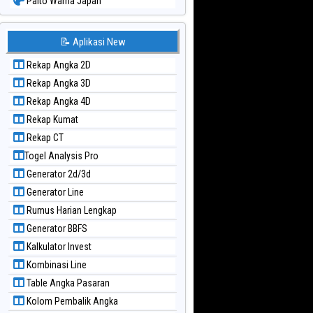
Paito Warna Japan
Paito Warna Japan 6d
Paito Warna Korea
📝 Aplikasi New
Paito Warna Kuda Lari
Rekap Angka 2D
Paito Warna Magnum Cambodia
Rekap Angka 3D
Paito Warna Nagoya
Rekap Angka 4D
Paito Warna New York Midday
Rekap Kumat
Paito Warna North Carolina Day
Rekap CT
Paito Warna Pcso
Togel Analysis Pro
Paito Warna Pennsylvania Day
Generator 2d/3d
Paito Warna Sao Paulo
Generator Line
Paito Warna Singapore
Rumus Harian Lengkap
Paito Warna Sydney
Generator BBFS
Paito Warna Sydney Lottery
Kalkulator Invest
Paito Warna Sydney Lottery 6d
Kombinasi Line
Paito Warna Sydney Lotto
Table Angka Pasaran
Paito Warna Sydney Pools 6d
Kolom Pembalik Angka
Paito Warna Taipei