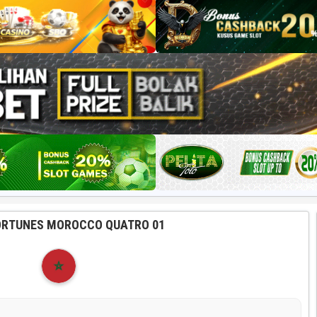
ORTUNES MOROCCO QUATRO 01