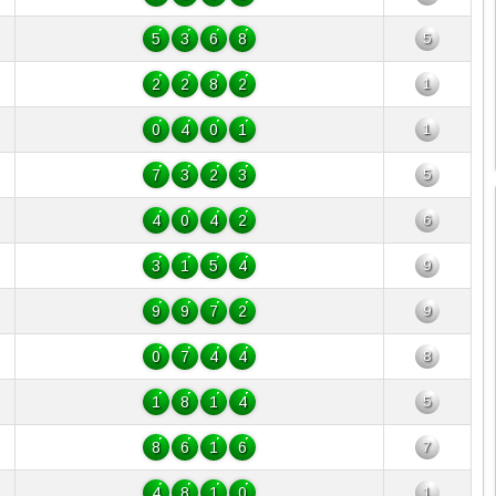
5
3
6
8
5
2
2
8
2
1
0
4
0
1
1
7
3
2
3
5
4
0
4
2
6
3
1
5
4
9
9
9
7
2
9
0
7
4
4
8
1
8
1
4
5
8
6
1
6
7
4
8
1
0
1