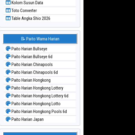
Kolom Susun Data
Paito Warna Taiwan
Toto Converter
Table Angka Shio 2026
📝 Paito Warna Harian
Paito Harian Bullseye
Paito Harian Bullseye 6d
Paito Harian Chinapools
Paito Harian Chinapools 6d
Paito Harian Hongkong
Paito Harian Hongkong Lottery
Paito Harian Hongkong Lottery 6d
Paito Harian Hongkong Lotto
Paito Harian Hongkong Pools 6d
Paito Harian Japan
Paito Harian Japan 6d
Paito Harian Korea