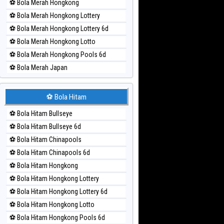
⚽ Bola Merah Hongkong
⚽ Bola Merah Hongkong Lottery
⚽ Bola Merah Hongkong Lottery 6d
⚽ Bola Merah Hongkong Lotto
⚽ Bola Merah Hongkong Pools 6d
⚽ Bola Merah Japan
⚽ Bola Merah Japan 6d
⚽ Bola Merah Korea
⚽ Bola Hitam
⚽ Bola Merah Kuda Lari
⚽ Bola Hitam Bullseye
⚽ Bola Merah Magnum Cambodia
⚽ Bola Hitam Bullseye 6d
⚽ Bola Merah Nagoya
⚽ Bola Hitam Chinapools
⚽ Bola Merah North Carolina Day
⚽ Bola Hitam Chinapools 6d
⚽ Bola Merah Pcso
⚽ Bola Hitam Hongkong
⚽ Bola Merah Sao Paulo
⚽ Bola Hitam Hongkong Lottery
⚽ Bola Merah Singapore
⚽ Bola Hitam Hongkong Lottery 6d
⚽ Bola Merah Sydney
⚽ Bola Hitam Hongkong Lotto
⚽ Bola Merah Sydney Lottery
⚽ Bola Hitam Hongkong Pools 6d
⚽ Bola Merah Sydney Lottery 6d