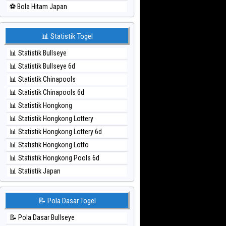
⚽ Bola Hitam Japan
⚽ Bola Merah Sydney Lotto
⚽ Bola Hitam Japan 6d
⚽ Bola Merah Sydney Pools 6d
⚽ Bola Hitam Korea
📊 Statistik Togel
⚽ Bola Merah Taipei
⚽ Bola Hitam Kuda Lari
⚽ Bola Merah Taiwan
📊 Statistik Bullseye
⚽ Bola Hitam Magnum Cambodia
📊 Statistik Bullseye 6d
⚽ Bola Hitam Nagoya
📊 Statistik Chinapools
⚽ Bola Hitam North Carolina Day
📊 Statistik Chinapools 6d
⚽ Bola Hitam Pcso
📊 Statistik Hongkong
⚽ Bola Hitam Sao Paulo
📊 Statistik Hongkong Lottery
⚽ Bola Hitam Singapore
📊 Statistik Hongkong Lottery 6d
⚽ Bola Hitam Sydney
📊 Statistik Hongkong Lotto
⚽ Bola Hitam Sydney Lottery
📊 Statistik Hongkong Pools 6d
⚽ Bola Hitam Sydney Lottery 6d
📊 Statistik Japan
⚽ Bola Hitam Sydney Lotto
📊 Statistik Japan 6d
⚽ Bola Hitam Sydney Pools 6d
📊 Statistik Korea
📝 Pola Dasar Togel
⚽ Bola Hitam Taipei
📊 Statistik Kuda Lari
⚽ Bola Hitam Taiwan
📝 Pola Dasar Bullseye
📊 Statistik Magnum Cambodia