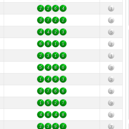
2
2
6
4
1
3
7
2
2
4
4
4
2
3
5
6
9
1
1
2
2
3
1
0
1
5
4
8
0
8
1
4
9
3
3
3
7
6
6
3
1
5
2
7
9
4
6
4
8
3
2
3
9
7
7