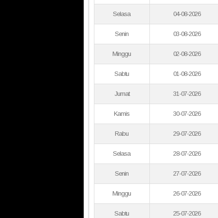
Selasa
04-08-2026
Senin
03-08-2026
Minggu
02-08-2026
Sabtu
01-08-2026
Jumat
31-07-2026
Kamis
30-07-2026
Rabu
29-07-2026
Selasa
28-07-2026
Senin
27-07-2026
Minggu
26-07-2026
Sabtu
25-07-2026