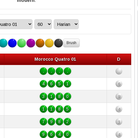
modern
.
Brush
Morocco Quatro 01
D
.
.
.
.
.
4
6
5
1
6
3
1
8
0
8
1
1
8
5
4
7
9
8
2
1
9
6
4
0
4