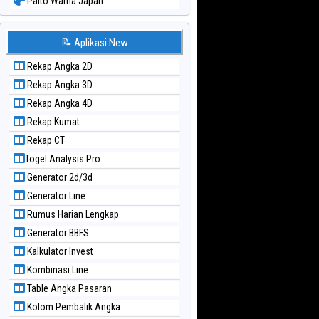
Paito Warna Japan
Paito Warna Japan 6d
Paito Warna Korea
📝 Aplikasi New
Paito Warna Kuda Lari
Rekap Angka 2D
Paito Warna Magnum Cambodia
Rekap Angka 3D
Paito Warna Nagoya
Rekap Angka 4D
Paito Warna New York Midday
Rekap Kumat
Paito Warna North Carolina Day
Rekap CT
Paito Warna Pcso
Togel Analysis Pro
Paito Warna Pennsylvania Day
Generator 2d/3d
Paito Warna Sao Paulo
Generator Line
Paito Warna Singapore
Rumus Harian Lengkap
Paito Warna Sydney
Generator BBFS
Paito Warna Sydney Lottery
Kalkulator Invest
Paito Warna Sydney Lottery 6d
Kombinasi Line
Paito Warna Sydney Lotto
Table Angka Pasaran
Paito Warna Sydney Pools 6d
Kolom Pembalik Angka
Paito Warna Taipei