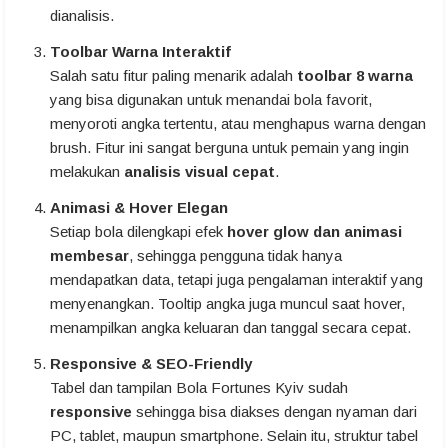
dianalisis.
Toolbar Warna Interaktif
Salah satu fitur paling menarik adalah
toolbar 8 warna
yang bisa digunakan untuk menandai bola favorit,
menyoroti angka tertentu, atau menghapus warna dengan
brush. Fitur ini sangat berguna untuk pemain yang ingin
melakukan
analisis visual cepat
.
Animasi & Hover Elegan
Setiap bola dilengkapi efek
hover glow dan animasi
membesar
, sehingga pengguna tidak hanya
mendapatkan data, tetapi juga pengalaman interaktif yang
menyenangkan. Tooltip angka juga muncul saat hover,
menampilkan angka keluaran dan tanggal secara cepat.
Responsive & SEO-Friendly
Tabel dan tampilan Bola Fortunes Kyiv sudah
responsive
sehingga bisa diakses dengan nyaman dari
PC, tablet, maupun smartphone. Selain itu, struktur tabel