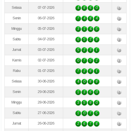
Selasa
07-07-2026
4
8
6
0
6
Senin
06-07-2026
7
4
8
4
3
Minggu
05-07-2026
3
1
4
5
9
Sabtu
04-07-2026
6
5
2
9
2
Jumat
03-07-2026
5
2
3
1
4
Kamis
02-07-2026
0
7
5
2
7
Rabu
01-07-2026
7
2
8
1
9
Selasa
30-06-2026
4
0
8
9
8
Senin
29-06-2026
1
3
6
0
6
Minggu
28-06-2026
3
5
9
0
9
Sabtu
27-06-2026
1
0
7
5
3
Jumat
26-06-2026
2
6
7
8
6