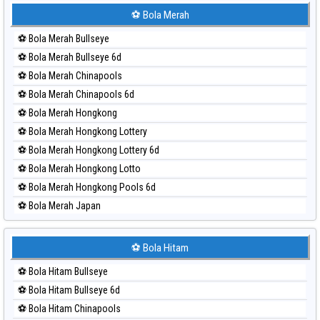
Paito Harian Sydney Lottery 6d
⚽ Bola Merah
Paito Harian Sydney Lotto
⚽ Bola Merah Bullseye
Paito Harian Sydney Pools 6d
⚽ Bola Merah Bullseye 6d
Paito Harian Taipei
⚽ Bola Merah Chinapools
Paito Harian Taiwan
⚽ Bola Merah Chinapools 6d
⚽ Bola Merah Hongkong
⚽ Bola Merah Hongkong Lottery
⚽ Bola Merah Hongkong Lottery 6d
⚽ Bola Merah Hongkong Lotto
⚽ Bola Merah Hongkong Pools 6d
⚽ Bola Merah Japan
⚽ Bola Merah Japan 6d
⚽ Bola Merah Korea
⚽ Bola Hitam
⚽ Bola Merah Kuda Lari
⚽ Bola Hitam Bullseye
⚽ Bola Merah Magnum Cambodia
⚽ Bola Hitam Bullseye 6d
⚽ Bola Merah Nagoya
⚽ Bola Hitam Chinapools
⚽ Bola Merah North Carolina Day