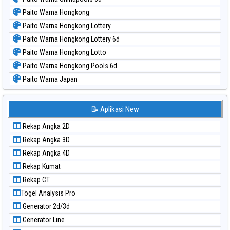
Paito Warna Hongkong
Paito Warna Hongkong Lottery
Paito Warna Hongkong Lottery 6d
Paito Warna Hongkong Lotto
Paito Warna Hongkong Pools 6d
Paito Warna Japan
Paito Warna Japan 6d
Paito Warna Korea
📝 Aplikasi New
Paito Warna Kuda Lari
Rekap Angka 2D
Paito Warna Magnum Cambodia
Rekap Angka 3D
Paito Warna Nagoya
Rekap Angka 4D
Paito Warna New York Midday
Rekap Kumat
Paito Warna North Carolina Day
Rekap CT
Paito Warna Pcso
Togel Analysis Pro
Paito Warna Pennsylvania Day
Generator 2d/3d
Paito Warna Sao Paulo
Generator Line
Paito Warna Singapore