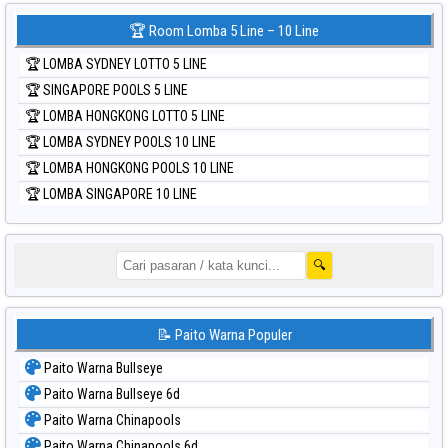
🏆 Room Lomba 5 Line – 10 Line
🏆 LOMBA SYDNEY LOTTO 5 LINE
🏆 SINGAPORE POOLS 5 LINE
🏆 LOMBA HONGKONG LOTTO 5 LINE
🏆 LOMBA SYDNEY POOLS 10 LINE
🏆 LOMBA HONGKONG POOLS 10 LINE
🏆 LOMBA SINGAPORE 10 LINE
🔍
📝 Paito Warna Populer
Paito Warna Bullseye
Paito Warna Bullseye 6d
Paito Warna Chinapools
Paito Warna Chinapools 6d