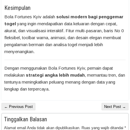
Kesimpulan
Bola Fortunes Kyiv adalah
solusi modern bagi penggemar
togel
yang ingin mendapatkan data keluaran dengan cepat,
akurat, dan visualisasi interaktif. Fitur multi-pasaran, baris No 0
fleksibel, toolbar warna, animasi, dan desain elegan membuat
pengalaman bermain dan analisa togel menjadi lebih
menyenangkan.
Dengan menggunakan Bola Fortunes Kyiv, pemain dapat
melakukan
strategi angka lebih mudah
, memantau tren, dan
tentunya meningkatkan peluang menang dengan data yang
lengkap dan terpercaya.
← Previous Post
Next Post →
Tinggalkan Balasan
Alamat email Anda tidak akan dipublikasikan.
Ruas yang wajib ditandai
*