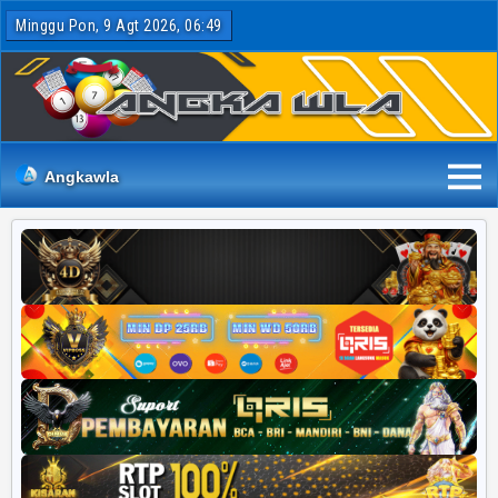
Minggu Pon, 9 Agt 2026, 06:49
Angkawla