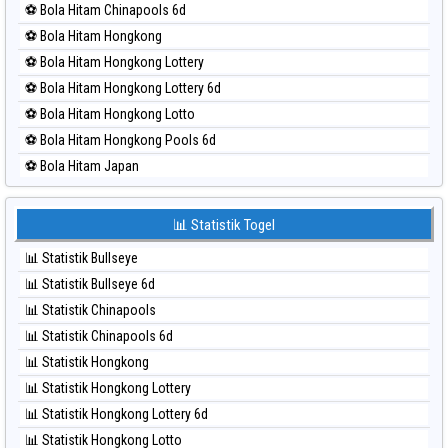
⚽ Bola Hitam Chinapools 6d
⚽ Bola Merah Pcso
⚽ Bola Hitam Hongkong
⚽ Bola Merah Sao Paulo
⚽ Bola Hitam Hongkong Lottery
⚽ Bola Merah Singapore
⚽ Bola Hitam Hongkong Lottery 6d
⚽ Bola Merah Sydney
⚽ Bola Hitam Hongkong Lotto
⚽ Bola Merah Sydney Lottery
⚽ Bola Hitam Hongkong Pools 6d
⚽ Bola Merah Sydney Lottery 6d
⚽ Bola Hitam Japan
⚽ Bola Merah Sydney Lotto
⚽ Bola Hitam Japan 6d
⚽ Bola Merah Sydney Pools 6d
⚽ Bola Hitam Korea
📊 Statistik Togel
⚽ Bola Merah Taipei
⚽ Bola Hitam Kuda Lari
⚽ Bola Merah Taiwan
📊 Statistik Bullseye
⚽ Bola Hitam Magnum Cambodia
📊 Statistik Bullseye 6d
⚽ Bola Hitam Nagoya
📊 Statistik Chinapools
⚽ Bola Hitam North Carolina Day
📊 Statistik Chinapools 6d
⚽ Bola Hitam Pcso
📊 Statistik Hongkong
⚽ Bola Hitam Sao Paulo
📊 Statistik Hongkong Lottery
⚽ Bola Hitam Singapore
📊 Statistik Hongkong Lottery 6d
⚽ Bola Hitam Sydney
📊 Statistik Hongkong Lotto