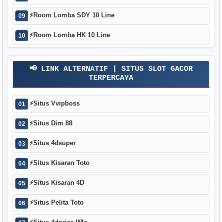
⚡
Room Lomba SDY 10 Line
09
⚡
Room Lomba HK 10 Line
10
📢 LINK ALTERNATIF | SITUS SLOT GACOR
TERPERCAYA
⚡
Situs Vvipboss
01
⚡
Situs Dim 88
02
⚡
Situs 4dsuper
03
⚡
Situs Kisaran Toto
04
⚡
Situs Kisaran 4D
05
⚡
Situs Pelita Toto
06