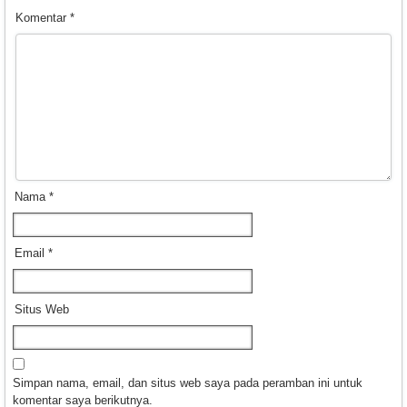
Komentar
*
Nama
*
Email
*
Situs Web
Simpan nama, email, dan situs web saya pada peramban ini untuk
komentar saya berikutnya.