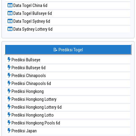
Data Togel North Carolina Day
Data Togel China 6d
Data Togel Pcso
Data Togel Bullseye 6d
Data Togel Sao Paulo
Data Togel Sydney 6d
Data Togel Singapore
Data Sydney Lottery 6d
Data Togel Sydney
Data Togel Sydney Lottery
Data Togel Sydney Lottery 6d
📝 Prediksi Togel
Data Togel Sydney Lotto
Prediksi Bullseye
Data Togel Sydney Pools 6d
Prediksi Bullseye 6d
Data Togel Taipei
Prediksi Chinapools
Data Togel Taiwan
Prediksi Chinapools 6d
Prediksi Hongkong
Prediksi Hongkong Lottery
Prediksi Hongkong Lottery 6d
Prediksi Hongkong Lotto
Prediksi Hongkong Pools 6d
Prediksi Japan