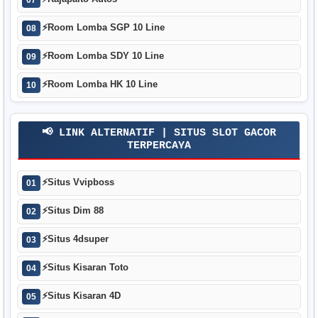
07
⚡
Room Lomba SGP 10 Line
08
⚡
Room Lomba SDY 10 Line
09
⚡
Room Lomba HK 10 Line
10
📢 LINK ALTERNATIF | SITUS SLOT GACOR
TERPERCAYA
⚡
Situs Vvipboss
01
⚡
Situs Dim 88
02
⚡
Situs 4dsuper
03
⚡
Situs Kisaran Toto
04
⚡
Situs Kisaran 4D
05