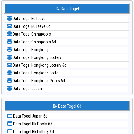
📊 Statistik Sydney Lottery 6d
📝 Pola Dasar Korea
📝 Data Togel
📊 Statistik Sydney Lotto
📝 Pola Dasar Kuda Lari
📊 Statistik Sydney Pools 6d
Data Togel Bullseye
📝 Pola Dasar Magnum Cambodia
📊 Statistik Taipei
Data Togel Bullseye 6d
📝 Pola Dasar Nagoya
📊 Statistik Taiwan
Data Togel Chinapools
📝 Pola Dasar North Carolina Day
Data Togel Chinapools 6d
📝 Pola Dasar Pcso
Data Togel Hongkong
📝 Pola Dasar Sao Paulo
Data Togel Hongkong Lottery
📝 Pola Dasar Singapore
Data Togel Hongkong Lottery 6d
📝 Pola Dasar Sydney
Data Togel Hongkong Lotto
📝 Pola Dasar Sydney Lottery
Data Togel Hongkong Pools 6d
📝 Pola Dasar Sydney Lottery 6d
Data Togel Japan
📝 Pola Dasar Sydney Lotto
Data Togel Japan 6d
📝 Pola Dasar Sydney Pools 6d
Data Togel Korea
📝 Data Togel 6d
📝 Pola Dasar Taipei
Data Togel Kuda Lari
📝 Pola Dasar Taiwan
Data Togel Japan 6d
Data Togel Magnum Cambodia
Data Togel Hk Pools 6d
Data Togel Nagoya
Data Togel Hk Lottery 6d