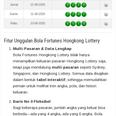
Jumat
12-06-2026
5
2
2
6
8
Kamis
11-06-2026
2
7
4
7
2
Rabu
10-06-2026
6
5
7
8
6
Fitur Unggulan Bola Fortunes Hongkong Lottery
Multi-Pasaran & Data Lengkap
Bola Fortunes Hongkong Lottery tidak hanya
menampilkan keluaran pasaran Hongkong Lottery saja,
tetapi juga mendukung
multi-pasaran
seperti Sydney,
Singapore, dan Hongkong Lottery. Semua data disajikan
dalam bentuk
tabel interaktif
, sehingga memudahkan
pemain untuk melihat tren angka, pola, dan histori
keluaran.
Baris No 0 Fleksibel
Bagi beberapa pasaran, jumlah angka yang keluar bisa
berbeda—ada yang 4 angka, ada yang 6 angka. Bola