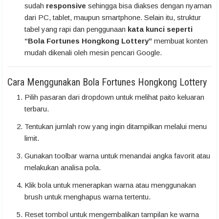
sudah
responsive
sehingga bisa diakses dengan nyaman
dari PC, tablet, maupun smartphone. Selain itu, struktur
tabel yang rapi dan penggunaan
kata kunci seperti
“Bola Fortunes Hongkong Lottery”
membuat konten
mudah dikenali oleh mesin pencari Google.
Cara Menggunakan Bola Fortunes Hongkong Lottery
Pilih pasaran dari dropdown untuk melihat paito keluaran
terbaru.
Tentukan jumlah row yang ingin ditampilkan melalui menu
limit.
Gunakan toolbar warna untuk menandai angka favorit atau
melakukan analisa pola.
Klik bola untuk menerapkan warna atau menggunakan
brush untuk menghapus warna tertentu.
Reset tombol untuk mengembalikan tampilan ke warna