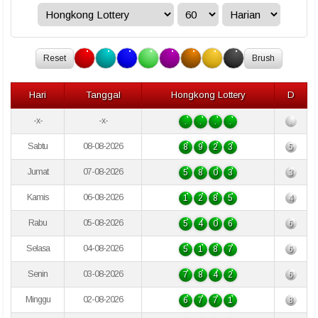
Reset
Brush
Hari
Tanggal
Hongkong Lottery
D
-x-
-x-
.
.
.
.
.
Sabtu
08-08-2026
8
9
2
3
5
Jumat
07-08-2026
5
8
0
3
3
Kamis
06-08-2026
1
2
8
5
4
Rabu
05-08-2026
5
4
0
6
6
Selasa
04-08-2026
5
1
8
7
6
Senin
03-08-2026
7
8
4
2
6
Minggu
02-08-2026
6
7
7
1
8