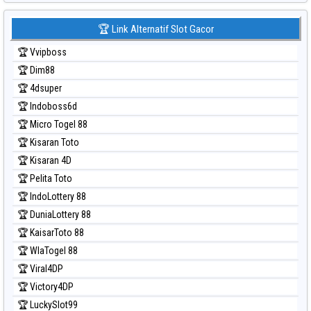
Prediksi Japan 6d
Prediksi Korea
🏆 Link Alternatif Slot Gacor
Prediksi Kuda Lari
🏆 Vvipboss
Prediksi Magnum Cambodia
🏆 Dim88
Prediksi Nagoya
🏆 4dsuper
Prediksi North Carolina Day
🏆 Indoboss6d
Prediksi Pcso
🏆 Micro Togel 88
Prediksi Sao Paulo
🏆 Kisaran Toto
Prediksi Singapore
🏆 Kisaran 4D
Prediksi Sydney
🏆 Pelita Toto
Prediksi Sydney Lottery
🏆 IndoLottery 88
Prediksi Sydney Lottery 6d
🏆 DuniaLottery 88
Prediksi Sydney Lotto
🏆 KaisarToto 88
Prediksi Sydney Pools 6d
🏆 WlaTogel 88
Prediksi Taipei
🏆 Viral4DP
Prediksi Taiwan
🏆 Victory4DP
🏆 LuckySlot99