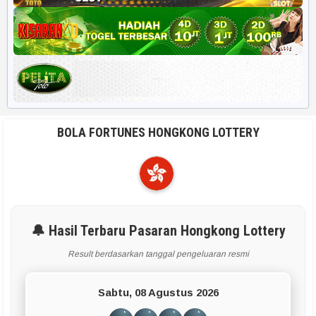
BOLA FORTUNES HONGKONG LOTTERY
🔔 Hasil Terbaru Pasaran Hongkong Lottery
Result berdasarkan tanggal pengeluaran resmi
Sabtu, 08 Agustus 2026