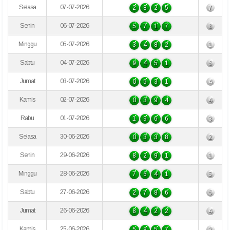
Selasa
07-07-2026
2
8
2
5
7
Senin
06-07-2026
5
7
1
7
8
Minggu
05-07-2026
3
4
8
2
1
Sabtu
04-07-2026
9
4
5
1
6
Jumat
03-07-2026
0
5
3
1
4
Kamis
02-07-2026
0
3
9
4
4
Rabu
01-07-2026
1
9
6
6
3
Selasa
30-06-2026
0
3
3
8
2
Senin
29-06-2026
8
2
9
1
1
Minggu
28-06-2026
7
6
4
1
5
Sabtu
27-06-2026
2
7
8
6
5
Jumat
26-06-2026
8
4
2
2
4
Kamis
25-06-2026
5
8
5
7
3