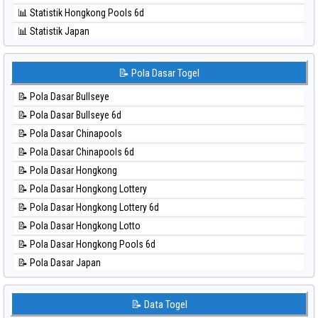
⚽ Bola Hitam Sydney Lottery
📊 Statistik Hongkong Pools 6d
⚽ Bola Hitam Sydney Lottery 6d
📊 Statistik Japan
⚽ Bola Hitam Sydney Lotto
📊 Statistik Japan 6d
⚽ Bola Hitam Sydney Pools 6d
📊 Statistik Korea
📝 Pola Dasar Togel
⚽ Bola Hitam Taipei
📊 Statistik Kuda Lari
⚽ Bola Hitam Taiwan
📝 Pola Dasar Bullseye
📊 Statistik Magnum Cambodia
📝 Pola Dasar Bullseye 6d
📊 Statistik Nagoya
📝 Pola Dasar Chinapools
📊 Statistik New York Midday
📝 Pola Dasar Chinapools 6d
📊 Statistik North Carolina Day
📝 Pola Dasar Hongkong
📊 Statistik Pcso
📝 Pola Dasar Hongkong Lottery
📊 Statistik Pennsylvania Day
📝 Pola Dasar Hongkong Lottery 6d
📊 Statistik Sao Paulo
📝 Pola Dasar Hongkong Lotto
📊 Statistik Singapore
📝 Pola Dasar Hongkong Pools 6d
📊 Statistik Sydney
📝 Pola Dasar Japan
📊 Statistik Sydney Lottery
📝 Pola Dasar Japan 6d
📊 Statistik Sydney Lottery 6d
📝 Pola Dasar Korea
📝 Data Togel
📊 Statistik Sydney Lotto