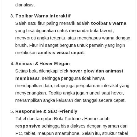
dianalisis.
Toolbar Warna Interaktif
Salah satu fitur paling menarik adalah
toolbar 8 warna
yang bisa digunakan untuk menandai bola favorit,
menyoroti angka tertentu, atau menghapus warna dengan
brush. Fitur ini sangat berguna untuk pemain yang ingin
melakukan
analisis visual cepat
.
Animasi & Hover Elegan
Setiap bola dilengkapi efek
hover glow dan animasi
membesar
, sehingga pengguna tidak hanya
mendapatkan data, tetapi juga pengalaman interaktif yang
menyenangkan. Tooltip angka juga muncul saat hover,
menampilkan angka keluaran dan tanggal secara cepat.
Responsive & SEO-Friendly
Tabel dan tampilan Bola Fortunes Hanoi sudah
responsive
sehingga bisa diakses dengan nyaman dari
PC, tablet, maupun smartphone. Selain itu, struktur tabel