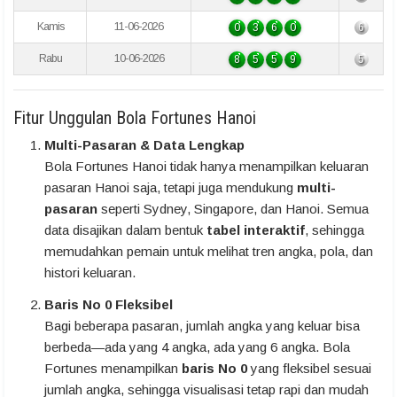
Kamis
11-06-2026
0
3
6
0
6
Rabu
10-06-2026
8
5
5
9
5
Fitur Unggulan Bola Fortunes Hanoi
Multi-Pasaran & Data Lengkap
Bola Fortunes Hanoi tidak hanya menampilkan keluaran
pasaran Hanoi saja, tetapi juga mendukung
multi-
pasaran
seperti Sydney, Singapore, dan Hanoi. Semua
data disajikan dalam bentuk
tabel interaktif
, sehingga
memudahkan pemain untuk melihat tren angka, pola, dan
histori keluaran.
Baris No 0 Fleksibel
Bagi beberapa pasaran, jumlah angka yang keluar bisa
berbeda—ada yang 4 angka, ada yang 6 angka. Bola
Fortunes menampilkan
baris No 0
yang fleksibel sesuai
jumlah angka, sehingga visualisasi tetap rapi dan mudah