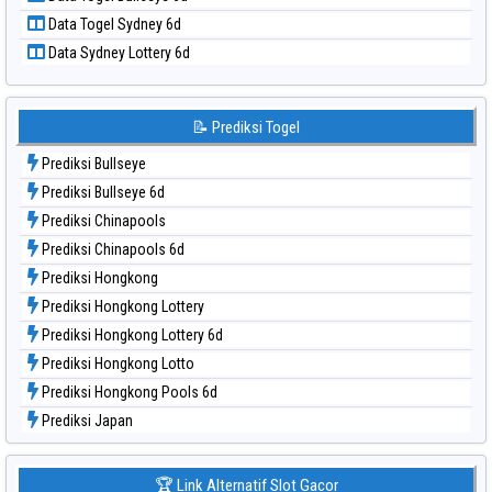
Data Togel Sao Paulo
Data Togel Sydney 6d
Data Togel Singapore
Data Sydney Lottery 6d
Data Togel Sydney
Data Togel Sydney Lottery
Data Togel Sydney Lottery 6d
📝 Prediksi Togel
Data Togel Sydney Lotto
Prediksi Bullseye
Data Togel Sydney Pools 6d
Prediksi Bullseye 6d
Data Togel Taipei
Prediksi Chinapools
Data Togel Taiwan
Prediksi Chinapools 6d
Prediksi Hongkong
Prediksi Hongkong Lottery
Prediksi Hongkong Lottery 6d
Prediksi Hongkong Lotto
Prediksi Hongkong Pools 6d
Prediksi Japan
Prediksi Japan 6d
Prediksi Korea
🏆 Link Alternatif Slot Gacor