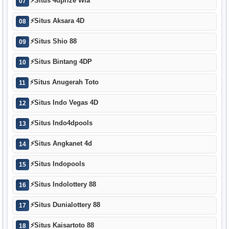
⚡
Situs 4dprize Wla
07
⚡
Situs Aksara 4D
08
⚡
Situs Shio 88
09
⚡
Situs Bintang 4DP
10
⚡
Situs Anugerah Toto
11
⚡
Situs Indo Vegas 4D
12
⚡
Situs Indo4dpools
13
⚡
Situs Angkanet 4d
14
⚡
Situs Indopools
15
⚡
Situs Indolottery 88
16
⚡
Situs Dunialottery 88
17
⚡
Situs Kaisartoto 88
18