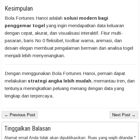
Kesimpulan
Bola Fortunes Hanoi adalah
solusi modern bagi
penggemar togel
yang ingin mendapatkan data keluaran
dengan cepat, akurat, dan visualisasi interaktif. Fitur multi-
pasaran, baris No 0 fleksibel, toolbar warna, animasi, dan
desain elegan membuat pengalaman bermain dan analisa togel
menjadi lebih menyenangkan.
Dengan menggunakan Bola Fortunes Hanoi, pemain dapat
melakukan
strategi angka lebih mudah
, memantau tren, dan
tentunya meningkatkan peluang menang dengan data yang
lengkap dan terpercaya.
← Previous Post
Next Post →
Tinggalkan Balasan
Alamat email Anda tidak akan dipublikasikan.
Ruas yang wajib ditandai
*