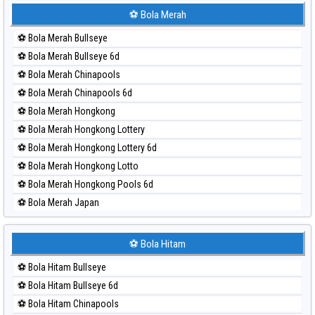
Paito Harian Sydney Lottery 6d
⚽ Bola Merah
Paito Harian Sydney Lotto
⚽ Bola Merah Bullseye
Paito Harian Sydney Pools 6d
⚽ Bola Merah Bullseye 6d
Paito Harian Taipei
⚽ Bola Merah Chinapools
Paito Harian Taiwan
⚽ Bola Merah Chinapools 6d
⚽ Bola Merah Hongkong
⚽ Bola Merah Hongkong Lottery
⚽ Bola Merah Hongkong Lottery 6d
⚽ Bola Merah Hongkong Lotto
⚽ Bola Merah Hongkong Pools 6d
⚽ Bola Merah Japan
⚽ Bola Merah Japan 6d
⚽ Bola Merah Korea
⚽ Bola Hitam
⚽ Bola Merah Kuda Lari
⚽ Bola Hitam Bullseye
⚽ Bola Merah Magnum Cambodia
⚽ Bola Hitam Bullseye 6d
⚽ Bola Merah Nagoya
⚽ Bola Hitam Chinapools
⚽ Bola Merah North Carolina Day