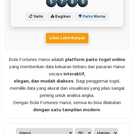
5
7
8
9
📋 Salin
📤 Bagikan
🎥 Paito Warna
Lihat Lebih Banyak
Bola Fortunes Hanoi adalah
platform paito togel online
yang memberikan data keluaran terbaru dari pasaran Hanoi
secara
interaktif,
elegan, dan mudah diakses
. Bagi penggemar togel,
memiliki data yang akurat dan visualisasi yang jelas sangat
penting untuk analisa angka.
Dengan Bola Fortunes Hanoi, semua itu bisa dilakukan
dengan satu tampilan modern
.