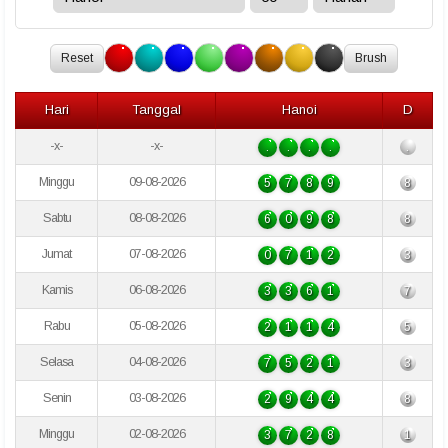
Reset
Brush
Hari
Tanggal
Hanoi
D
-x-
-x-
.
.
.
.
.
Minggu
09-08-2026
5
7
8
9
8
Sabtu
08-08-2026
6
0
9
8
8
Jumat
07-08-2026
0
7
1
2
3
Kamis
06-08-2026
3
3
6
1
7
Rabu
05-08-2026
2
1
1
4
5
Selasa
04-08-2026
7
5
2
1
3
Senin
03-08-2026
2
9
4
4
8
Minggu
02-08-2026
3
7
2
8
1