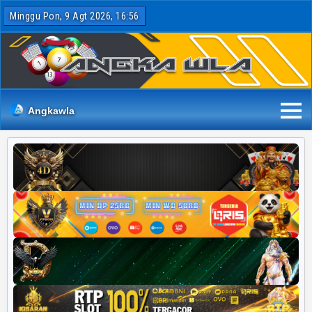
Minggu Pon, 9 Agt 2026, 16:56
Angkawla