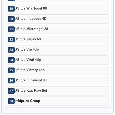
⚡
Situs Wla Togel 88
19
⚡
Situs Indoboss 6D
20
⚡
Situs Microtogel 88
21
⚡
Situs Vegas 6d
22
⚡
Situs Vip 4dp
23
⚡
Situs Viral 4dp
24
⚡
Situs Victory 4dp
25
⚡
Situs Luckyslot 99
26
⚡
Situs Kaw Kaw Bet
27
⚡
4dprize Group
28