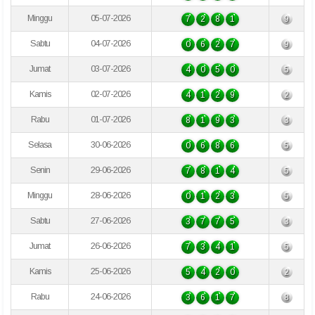
Minggu
05-07-2026
7
2
8
1
9
Sabtu
04-07-2026
0
6
2
7
9
Jumat
03-07-2026
4
0
5
0
5
Kamis
02-07-2026
4
1
2
9
2
Rabu
01-07-2026
8
1
9
3
3
Selasa
30-06-2026
0
6
8
6
5
Senin
29-06-2026
7
8
1
4
5
Minggu
28-06-2026
0
1
2
3
5
Sabtu
27-06-2026
3
7
7
5
3
Jumat
26-06-2026
7
3
4
1
5
Kamis
25-06-2026
5
4
2
0
2
Rabu
24-06-2026
3
6
1
7
8