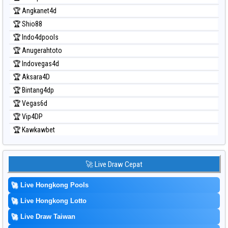
🏆 Angkanet4d
🏆 Shio88
🏆 Indo4dpools
🏆 Anugerahtoto
🏆 Indovegas4d
🏆 Aksara4D
🏆 Bintang4dp
🏆 Vegas6d
🏆 Vip4DP
🏆 Kawkawbet
🚀 Live Draw Cepat
🚀
Live Hongkong Pools
🚀
Live Hongkong Lotto
🚀
Live Draw Taiwan