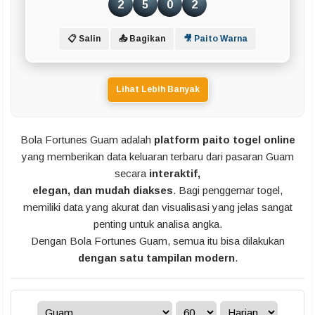
2
5
0
2
📋 Salin
📤 Bagikan
🎥 Paito Warna
Lihat Lebih Banyak
Bola Fortunes Guam adalah
platform paito togel online
yang memberikan data keluaran terbaru dari pasaran Guam
secara
interaktif,
elegan, dan mudah diakses
. Bagi penggemar togel,
memiliki data yang akurat dan visualisasi yang jelas sangat
penting untuk analisa angka.
Dengan Bola Fortunes Guam, semua itu bisa dilakukan
dengan satu tampilan modern
.