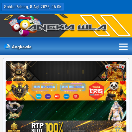
Sabtu Pahing, 8 Agt 2026, 05:05
Angkawla