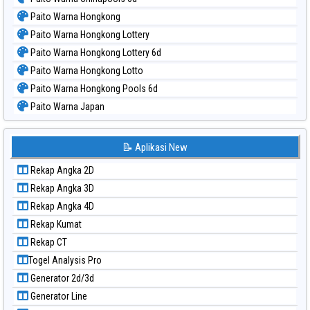
Paito Warna Hongkong
Paito Warna Hongkong Lottery
Paito Warna Hongkong Lottery 6d
Paito Warna Hongkong Lotto
Paito Warna Hongkong Pools 6d
Paito Warna Japan
Paito Warna Japan 6d
Paito Warna Korea
📝 Aplikasi New
Paito Warna Kuda Lari
Rekap Angka 2D
Paito Warna Magnum Cambodia
Rekap Angka 3D
Paito Warna Nagoya
Rekap Angka 4D
Paito Warna New York Midday
Rekap Kumat
Paito Warna North Carolina Day
Rekap CT
Paito Warna Pcso
Togel Analysis Pro
Paito Warna Pennsylvania Day
Generator 2d/3d
Paito Warna Sao Paulo
Generator Line
Paito Warna Singapore