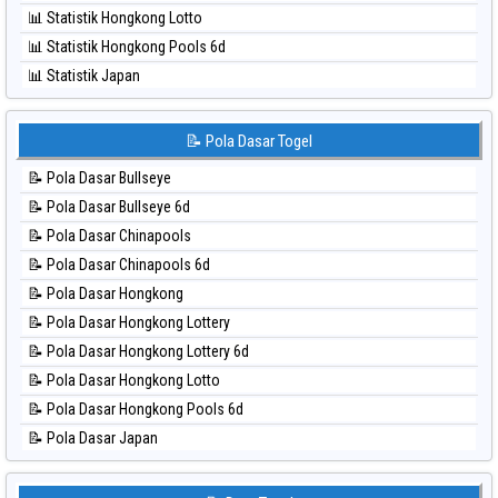
⚽ Bola Hitam Sydney
📊 Statistik Hongkong Lotto
⚽ Bola Hitam Sydney Lottery
📊 Statistik Hongkong Pools 6d
⚽ Bola Hitam Sydney Lottery 6d
📊 Statistik Japan
⚽ Bola Hitam Sydney Lotto
📊 Statistik Japan 6d
⚽ Bola Hitam Sydney Pools 6d
📊 Statistik Korea
📝 Pola Dasar Togel
⚽ Bola Hitam Taipei
📊 Statistik Kuda Lari
⚽ Bola Hitam Taiwan
📝 Pola Dasar Bullseye
📊 Statistik Magnum Cambodia
📝 Pola Dasar Bullseye 6d
📊 Statistik Nagoya
📝 Pola Dasar Chinapools
📊 Statistik New York Midday
📝 Pola Dasar Chinapools 6d
📊 Statistik North Carolina Day
📝 Pola Dasar Hongkong
📊 Statistik Pcso
📝 Pola Dasar Hongkong Lottery
📊 Statistik Pennsylvania Day
📝 Pola Dasar Hongkong Lottery 6d
📊 Statistik Sao Paulo
📝 Pola Dasar Hongkong Lotto
📊 Statistik Singapore
📝 Pola Dasar Hongkong Pools 6d
📊 Statistik Sydney
📝 Pola Dasar Japan
📊 Statistik Sydney Lottery
📝 Pola Dasar Japan 6d
📊 Statistik Sydney Lottery 6d
📝 Pola Dasar Korea