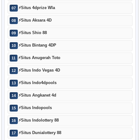
⚡
Situs 4dprize Wla
07
⚡
Situs Aksara 4D
08
⚡
Situs Shio 88
09
⚡
Situs Bintang 4DP
10
⚡
Situs Anugerah Toto
11
⚡
Situs Indo Vegas 4D
12
⚡
Situs Indo4dpools
13
⚡
Situs Angkanet 4d
14
⚡
Situs Indopools
15
⚡
Situs Indolottery 88
16
⚡
Situs Dunialottery 88
17