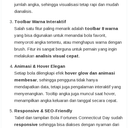
jumlah angka, sehingga visualisasi tetap rapi dan mudah
dianalisis.
Toolbar Warna Interaktif
Salah satu fitur paling menarik adalah
toolbar 8 warna
yang bisa digunakan untuk menandai bola favorit,
menyoroti angka tertentu, atau menghapus warna dengan
brush. Fitur ini sangat berguna untuk pemain yang ingin
melakukan
analisis visual cepat
.
Animasi & Hover Elegan
Setiap bola dilengkapi efek
hover glow dan animasi
membesar
, sehingga pengguna tidak hanya
mendapatkan data, tetapi juga pengalaman interaktif yang
menyenangkan. Tooltip angka juga muncul saat hover,
menampilkan angka keluaran dan tanggal secara cepat.
Responsive & SEO-Friendly
Tabel dan tampilan Bola Fortunes Connecticut Day sudah
responsive
sehingga bisa diakses dengan nyaman dari