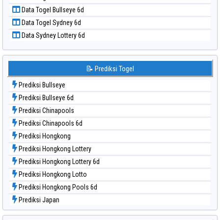
Data Togel Pcso
Data Togel Bullseye 6d
Data Togel Sao Paulo
Data Togel Sydney 6d
Data Togel Singapore
Data Sydney Lottery 6d
Data Togel Sydney
Data Togel Sydney Lottery
Data Togel Sydney Lottery 6d
📝 Prediksi Togel
Data Togel Sydney Lotto
Prediksi Bullseye
Data Togel Sydney Pools 6d
Prediksi Bullseye 6d
Data Togel Taipei
Prediksi Chinapools
Data Togel Taiwan
Prediksi Chinapools 6d
Prediksi Hongkong
Prediksi Hongkong Lottery
Prediksi Hongkong Lottery 6d
Prediksi Hongkong Lotto
Prediksi Hongkong Pools 6d
Prediksi Japan
Prediksi Japan 6d