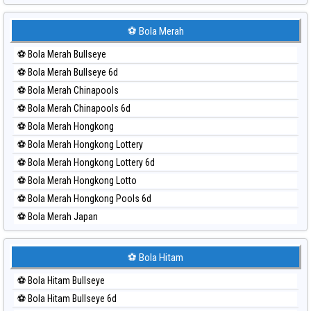
Paito Harian Sydney Lottery
Paito Harian Sydney Lottery 6d
⚽ Bola Merah
Paito Harian Sydney Lotto
⚽ Bola Merah Bullseye
Paito Harian Sydney Pools 6d
⚽ Bola Merah Bullseye 6d
Paito Harian Taipei
⚽ Bola Merah Chinapools
Paito Harian Taiwan
⚽ Bola Merah Chinapools 6d
⚽ Bola Merah Hongkong
⚽ Bola Merah Hongkong Lottery
⚽ Bola Merah Hongkong Lottery 6d
⚽ Bola Merah Hongkong Lotto
⚽ Bola Merah Hongkong Pools 6d
⚽ Bola Merah Japan
⚽ Bola Merah Japan 6d
⚽ Bola Merah Korea
⚽ Bola Hitam
⚽ Bola Merah Kuda Lari
⚽ Bola Hitam Bullseye
⚽ Bola Merah Magnum Cambodia
⚽ Bola Hitam Bullseye 6d
⚽ Bola Merah Nagoya