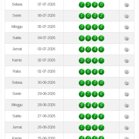
Selasa
07-07-2026
7
3
9
0
9
Senin
06-07-2026
1
0
0
2
2
Minggu
05-07-2026
0
8
6
9
6
Sabtu
04-07-2026
6
9
0
9
9
Jumat
03-07-2026
4
0
4
6
1
Kamis
02-07-2026
5
0
8
7
6
Rabu
01-07-2026
6
6
8
8
7
Selasa
30-06-2026
5
3
3
0
3
Senin
29-06-2026
2
7
6
6
3
Minggu
28-06-2026
9
4
8
9
8
Sabtu
27-06-2026
8
8
2
9
2
Jumat
26-06-2026
1
2
8
7
6
Kamis
25-06-2026
4
0
1
8
9