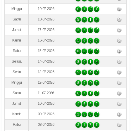
Minggu
19-07-2026
0
1
2
1
3
Sabtu
18-07-2026
5
7
1
4
5
Jumat
17-07-2026
3
7
8
5
4
Kamis
16-07-2026
1
6
6
5
2
Rabu
15-07-2026
8
3
6
9
6
Selasa
14-07-2026
8
0
1
4
5
Senin
13-07-2026
5
7
4
9
4
Minggu
12-07-2026
8
9
0
9
9
Sabtu
11-07-2026
0
7
1
3
4
Jumat
10-07-2026
4
6
6
9
6
Kamis
09-07-2026
2
8
3
3
6
Rabu
08-07-2026
3
1
7
1
8