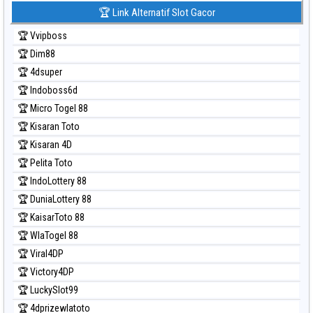
Prediksi Korea
🏆 Link Alternatif Slot Gacor
Prediksi Kuda Lari
🏆 Vvipboss
Prediksi Magnum Cambodia
🏆 Dim88
Prediksi Nagoya
🏆 4dsuper
Prediksi North Carolina Day
🏆 Indoboss6d
Prediksi Pcso
🏆 Micro Togel 88
Prediksi Sao Paulo
🏆 Kisaran Toto
Prediksi Singapore
🏆 Kisaran 4D
Prediksi Sydney
🏆 Pelita Toto
Prediksi Sydney Lottery
🏆 IndoLottery 88
Prediksi Sydney Lottery 6d
🏆 DuniaLottery 88
Prediksi Sydney Lotto
🏆 KaisarToto 88
Prediksi Sydney Pools 6d
🏆 WlaTogel 88
Prediksi Taipei
🏆 Viral4DP
Prediksi Taiwan
🏆 Victory4DP
🏆 LuckySlot99
🏆 4dprizewlatoto