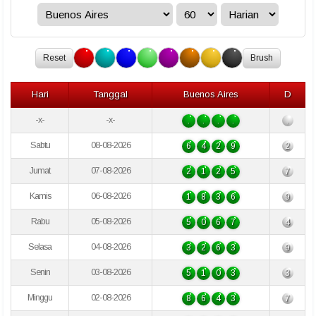
Reset
Brush
Hari
Tanggal
Buenos Aires
D
-x-
-x-
.
.
.
.
.
Sabtu
08-08-2026
6
4
2
9
2
Jumat
07-08-2026
2
1
2
5
7
Kamis
06-08-2026
1
8
3
6
9
Rabu
05-08-2026
5
0
6
7
4
Selasa
04-08-2026
3
2
6
3
9
Senin
03-08-2026
5
1
0
3
3
Minggu
02-08-2026
8
6
4
3
7