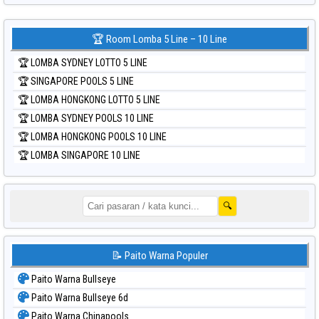
🏆 Room Lomba 5 Line – 10 Line
🏆 LOMBA SYDNEY LOTTO 5 LINE
🏆 SINGAPORE POOLS 5 LINE
🏆 LOMBA HONGKONG LOTTO 5 LINE
🏆 LOMBA SYDNEY POOLS 10 LINE
🏆 LOMBA HONGKONG POOLS 10 LINE
🏆 LOMBA SINGAPORE 10 LINE
🔍
📝 Paito Warna Populer
Paito Warna Bullseye
Paito Warna Bullseye 6d
Paito Warna Chinapools