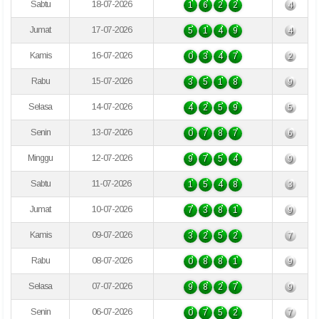
Sabtu
18-07-2026
1
6
2
2
4
Jumat
17-07-2026
5
1
4
9
4
Kamis
16-07-2026
0
3
4
7
2
Rabu
15-07-2026
3
5
1
8
9
Selasa
14-07-2026
4
2
5
9
5
Senin
13-07-2026
0
7
8
7
6
Minggu
12-07-2026
9
7
5
4
9
Sabtu
11-07-2026
1
5
4
8
3
Jumat
10-07-2026
7
3
8
1
9
Kamis
09-07-2026
3
2
5
2
7
Rabu
08-07-2026
0
8
8
1
9
Selasa
07-07-2026
9
8
2
7
9
Senin
06-07-2026
0
7
5
2
7