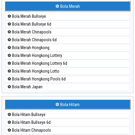
Paito Harian Sydney Lottery 6d
⚽ Bola Merah
Paito Harian Sydney Lotto
⚽ Bola Merah Bullseye
Paito Harian Sydney Pools 6d
⚽ Bola Merah Bullseye 6d
Paito Harian Taipei
⚽ Bola Merah Chinapools
Paito Harian Taiwan
⚽ Bola Merah Chinapools 6d
⚽ Bola Merah Hongkong
⚽ Bola Merah Hongkong Lottery
⚽ Bola Merah Hongkong Lottery 6d
⚽ Bola Merah Hongkong Lotto
⚽ Bola Merah Hongkong Pools 6d
⚽ Bola Merah Japan
⚽ Bola Merah Japan 6d
⚽ Bola Merah Korea
⚽ Bola Hitam
⚽ Bola Merah Kuda Lari
⚽ Bola Hitam Bullseye
⚽ Bola Merah Magnum Cambodia
⚽ Bola Hitam Bullseye 6d
⚽ Bola Merah Nagoya
⚽ Bola Hitam Chinapools
⚽ Bola Merah North Carolina Day