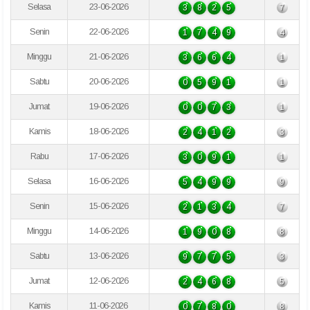
Selasa
23-06-2026
3
8
2
5
7
Senin
22-06-2026
1
7
4
9
4
Minggu
21-06-2026
3
6
6
4
1
Sabtu
20-06-2026
0
5
9
1
1
Jumat
19-06-2026
0
0
7
3
1
Kamis
18-06-2026
2
4
1
2
3
Rabu
17-06-2026
3
0
9
1
1
Selasa
16-06-2026
5
4
9
9
9
Senin
15-06-2026
2
1
3
4
7
Minggu
14-06-2026
1
9
0
8
8
Sabtu
13-06-2026
9
7
7
5
3
Jumat
12-06-2026
2
4
6
8
5
Kamis
11-06-2026
0
7
8
0
8