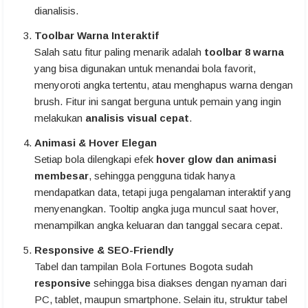
dianalisis.
Toolbar Warna Interaktif
Salah satu fitur paling menarik adalah
toolbar 8 warna
yang bisa digunakan untuk menandai bola favorit,
menyoroti angka tertentu, atau menghapus warna dengan
brush. Fitur ini sangat berguna untuk pemain yang ingin
melakukan
analisis visual cepat
.
Animasi & Hover Elegan
Setiap bola dilengkapi efek
hover glow dan animasi
membesar
, sehingga pengguna tidak hanya
mendapatkan data, tetapi juga pengalaman interaktif yang
menyenangkan. Tooltip angka juga muncul saat hover,
menampilkan angka keluaran dan tanggal secara cepat.
Responsive & SEO-Friendly
Tabel dan tampilan Bola Fortunes Bogota sudah
responsive
sehingga bisa diakses dengan nyaman dari
PC, tablet, maupun smartphone. Selain itu, struktur tabel