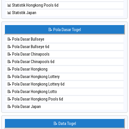
⚽ Bola Hitam Sydney Lottery
📊 Statistik Hongkong Pools 6d
⚽ Bola Hitam Sydney Lottery 6d
📊 Statistik Japan
⚽ Bola Hitam Sydney Lotto
📊 Statistik Japan 6d
⚽ Bola Hitam Sydney Pools 6d
📊 Statistik Korea
📝 Pola Dasar Togel
⚽ Bola Hitam Taipei
📊 Statistik Kuda Lari
⚽ Bola Hitam Taiwan
📝 Pola Dasar Bullseye
📊 Statistik Magnum Cambodia
📝 Pola Dasar Bullseye 6d
📊 Statistik Nagoya
📝 Pola Dasar Chinapools
📊 Statistik New York Midday
📝 Pola Dasar Chinapools 6d
📊 Statistik North Carolina Day
📝 Pola Dasar Hongkong
📊 Statistik Pcso
📝 Pola Dasar Hongkong Lottery
📊 Statistik Pennsylvania Day
📝 Pola Dasar Hongkong Lottery 6d
📊 Statistik Sao Paulo
📝 Pola Dasar Hongkong Lotto
📊 Statistik Singapore
📝 Pola Dasar Hongkong Pools 6d
📊 Statistik Sydney
📝 Pola Dasar Japan
📊 Statistik Sydney Lottery
📝 Pola Dasar Japan 6d
📊 Statistik Sydney Lottery 6d
📝 Pola Dasar Korea
📝 Data Togel
📊 Statistik Sydney Lotto