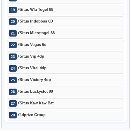
⚡
Situs Wla Togel 88
19
⚡
Situs Indoboss 6D
20
⚡
Situs Microtogel 88
21
⚡
Situs Vegas 6d
22
⚡
Situs Vip 4dp
23
⚡
Situs Viral 4dp
24
⚡
Situs Victory 4dp
25
⚡
Situs Luckyslot 99
26
⚡
Situs Kaw Kaw Bet
27
⚡
4dprize Group
28