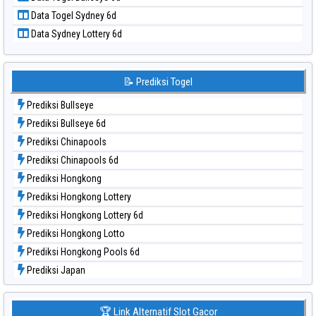
Data Togel Sao Paulo
Data Togel Sydney 6d
Data Togel Singapore
Data Sydney Lottery 6d
Data Togel Sydney
Data Togel Sydney Lottery
Data Togel Sydney Lottery 6d
📝 Prediksi Togel
Data Togel Sydney Lotto
Prediksi Bullseye
Data Togel Sydney Pools 6d
Prediksi Bullseye 6d
Data Togel Taipei
Prediksi Chinapools
Data Togel Taiwan
Prediksi Chinapools 6d
Prediksi Hongkong
Prediksi Hongkong Lottery
Prediksi Hongkong Lottery 6d
Prediksi Hongkong Lotto
Prediksi Hongkong Pools 6d
Prediksi Japan
Prediksi Japan 6d
Prediksi Korea
🏆 Link Alternatif Slot Gacor