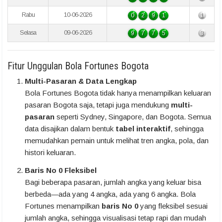
Rabu
10-06-2026
0
2
9
1
1
Selasa
09-06-2026
9
7
7
5
3
Fitur Unggulan Bola Fortunes Bogota
Multi-Pasaran & Data Lengkap
Bola Fortunes Bogota tidak hanya menampilkan keluaran
pasaran Bogota saja, tetapi juga mendukung
multi-
pasaran
seperti Sydney, Singapore, dan Bogota. Semua
data disajikan dalam bentuk
tabel interaktif
, sehingga
memudahkan pemain untuk melihat tren angka, pola, dan
histori keluaran.
Baris No 0 Fleksibel
Bagi beberapa pasaran, jumlah angka yang keluar bisa
berbeda—ada yang 4 angka, ada yang 6 angka. Bola
Fortunes menampilkan
baris No 0
yang fleksibel sesuai
jumlah angka, sehingga visualisasi tetap rapi dan mudah