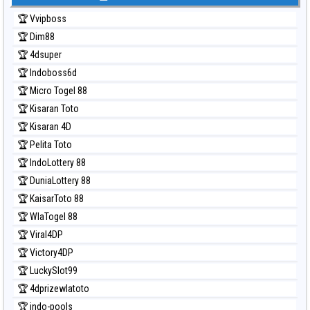
Prediksi Kuda Lari
🏆 Vvipboss
Prediksi Magnum Cambodia
🏆 Dim88
Prediksi Nagoya
🏆 4dsuper
Prediksi North Carolina Day
🏆 Indoboss6d
Prediksi Pcso
🏆 Micro Togel 88
Prediksi Sao Paulo
🏆 Kisaran Toto
Prediksi Singapore
🏆 Kisaran 4D
Prediksi Sydney
🏆 Pelita Toto
Prediksi Sydney Lottery
🏆 IndoLottery 88
Prediksi Sydney Lottery 6d
🏆 DuniaLottery 88
Prediksi Sydney Lotto
🏆 KaisarToto 88
Prediksi Sydney Pools 6d
🏆 WlaTogel 88
Prediksi Taipei
🏆 Viral4DP
Prediksi Taiwan
🏆 Victory4DP
🏆 LuckySlot99
🏆 4dprizewlatoto
🏆 indo-pools