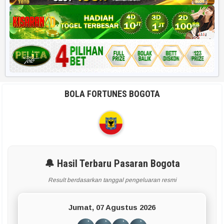
BOLA FORTUNES BOGOTA
🔔 Hasil Terbaru Pasaran Bogota
Result berdasarkan tanggal pengeluaran resmi
Jumat, 07 Agustus 2026