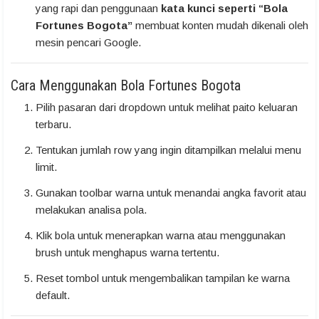
yang rapi dan penggunaan
kata kunci seperti “Bola
Fortunes Bogota”
membuat konten mudah dikenali oleh
mesin pencari Google.
Cara Menggunakan Bola Fortunes Bogota
Pilih pasaran dari dropdown untuk melihat paito keluaran
terbaru.
Tentukan jumlah row yang ingin ditampilkan melalui menu
limit.
Gunakan toolbar warna untuk menandai angka favorit atau
melakukan analisa pola.
Klik bola untuk menerapkan warna atau menggunakan
brush untuk menghapus warna tertentu.
Reset tombol untuk mengembalikan tampilan ke warna
default.