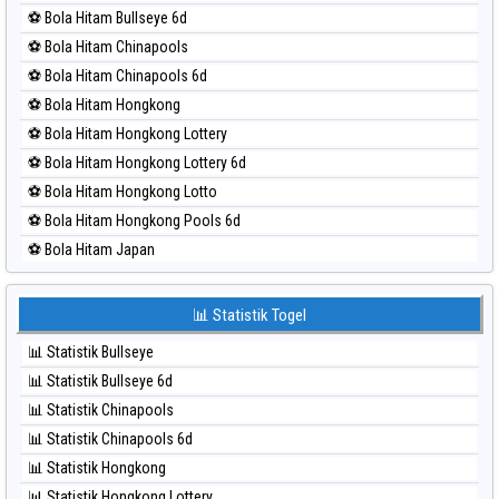
⚽ Bola Merah Magnum Cambodia
⚽ Bola Hitam Bullseye 6d
⚽ Bola Merah Nagoya
⚽ Bola Hitam Chinapools
⚽ Bola Merah North Carolina Day
⚽ Bola Hitam Chinapools 6d
⚽ Bola Merah Pcso
⚽ Bola Hitam Hongkong
⚽ Bola Merah Sao Paulo
⚽ Bola Hitam Hongkong Lottery
⚽ Bola Merah Singapore
⚽ Bola Hitam Hongkong Lottery 6d
⚽ Bola Merah Sydney
⚽ Bola Hitam Hongkong Lotto
⚽ Bola Merah Sydney Lottery
⚽ Bola Hitam Hongkong Pools 6d
⚽ Bola Merah Sydney Lottery 6d
⚽ Bola Hitam Japan
⚽ Bola Merah Sydney Lotto
⚽ Bola Hitam Japan 6d
⚽ Bola Merah Sydney Pools 6d
⚽ Bola Hitam Korea
📊 Statistik Togel
⚽ Bola Merah Taipei
⚽ Bola Hitam Kuda Lari
⚽ Bola Merah Taiwan
📊 Statistik Bullseye
⚽ Bola Hitam Magnum Cambodia
📊 Statistik Bullseye 6d
⚽ Bola Hitam Nagoya
📊 Statistik Chinapools
⚽ Bola Hitam North Carolina Day
📊 Statistik Chinapools 6d
⚽ Bola Hitam Pcso
📊 Statistik Hongkong
⚽ Bola Hitam Sao Paulo
📊 Statistik Hongkong Lottery