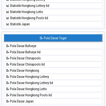
⚽ Bola Hitam Singapore
📊 Statistik Hongkong Lottery 6d
⚽ Bola Hitam Sydney
📊 Statistik Hongkong Lotto
⚽ Bola Hitam Sydney Lottery
📊 Statistik Hongkong Pools 6d
⚽ Bola Hitam Sydney Lottery 6d
📊 Statistik Japan
⚽ Bola Hitam Sydney Lotto
📊 Statistik Japan 6d
⚽ Bola Hitam Sydney Pools 6d
📊 Statistik Korea
📝 Pola Dasar Togel
⚽ Bola Hitam Taipei
📊 Statistik Kuda Lari
⚽ Bola Hitam Taiwan
📝 Pola Dasar Bullseye
📊 Statistik Magnum Cambodia
📝 Pola Dasar Bullseye 6d
📊 Statistik Nagoya
📝 Pola Dasar Chinapools
📊 Statistik New York Midday
📝 Pola Dasar Chinapools 6d
📊 Statistik North Carolina Day
📝 Pola Dasar Hongkong
📊 Statistik Pcso
📝 Pola Dasar Hongkong Lottery
📊 Statistik Pennsylvania Day
📝 Pola Dasar Hongkong Lottery 6d
📊 Statistik Sao Paulo
📝 Pola Dasar Hongkong Lotto
📊 Statistik Singapore
📝 Pola Dasar Hongkong Pools 6d
📊 Statistik Sydney
📝 Pola Dasar Japan
📊 Statistik Sydney Lottery