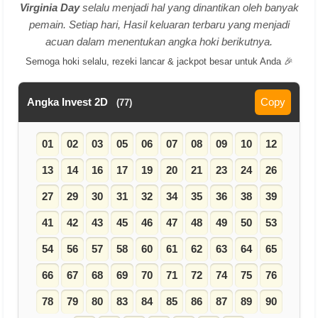
Virginia Day
selalu menjadi hal yang dinantikan oleh banyak
pemain. Setiap hari, Hasil keluaran terbaru yang menjadi
acuan dalam menentukan angka hoki berikutnya.
Semoga hoki selalu, rezeki lancar & jackpot besar untuk Anda 🎉
Angka Invest 2D
Copy
(77)
01
02
03
05
06
07
08
09
10
12
13
14
16
17
19
20
21
23
24
26
27
29
30
31
32
34
35
36
38
39
41
42
43
45
46
47
48
49
50
53
54
56
57
58
60
61
62
63
64
65
66
67
68
69
70
71
72
74
75
76
78
79
80
83
84
85
86
87
89
90