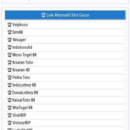
Prediksi Japan 6d
Prediksi Korea
🏆 Link Alternatif Slot Gacor
Prediksi Kuda Lari
🏆 Vvipboss
Prediksi Magnum Cambodia
🏆 Dim88
Prediksi Nagoya
🏆 4dsuper
Prediksi North Carolina Day
🏆 Indoboss6d
Prediksi Pcso
🏆 Micro Togel 88
Prediksi Sao Paulo
🏆 Kisaran Toto
Prediksi Singapore
🏆 Kisaran 4D
Prediksi Sydney
🏆 Pelita Toto
Prediksi Sydney Lottery
🏆 IndoLottery 88
Prediksi Sydney Lottery 6d
🏆 DuniaLottery 88
Prediksi Sydney Lotto
🏆 KaisarToto 88
Prediksi Sydney Pools 6d
🏆 WlaTogel 88
Prediksi Taipei
🏆 Viral4DP
Prediksi Taiwan
🏆 Victory4DP