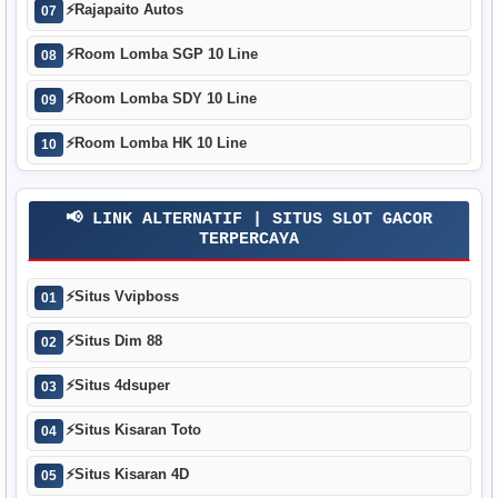
⚡
Rajapaito Autos
07
⚡
Room Lomba SGP 10 Line
08
⚡
Room Lomba SDY 10 Line
09
⚡
Room Lomba HK 10 Line
10
📢 LINK ALTERNATIF | SITUS SLOT GACOR
TERPERCAYA
⚡
Situs Vvipboss
01
⚡
Situs Dim 88
02
⚡
Situs 4dsuper
03
⚡
Situs Kisaran Toto
04
⚡
Situs Kisaran 4D
05