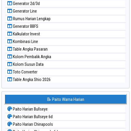
Generator 2d/3d
Paito Warna Sao Paulo
Generator Line
Paito Warna Singapore
Rumus Harian Lengkap
Paito Warna Sydney
Generator BBFS
Paito Warna Sydney Lottery
Kalkulator Invest
Paito Warna Sydney Lottery 6d
Kombinasi Line
Paito Warna Sydney Lotto
Table Angka Pasaran
Paito Warna Sydney Pools 6d
Kolom Pembalik Angka
Paito Warna Taipei
Kolom Susun Data
Paito Warna Taiwan
Toto Converter
Table Angka Shio 2026
📝 Paito Warna Harian
Paito Harian Bullseye
Paito Harian Bullseye 6d
Paito Harian Chinapools