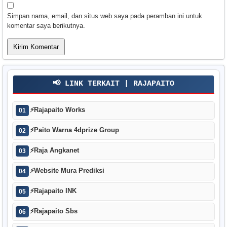
Simpan nama, email, dan situs web saya pada peramban ini untuk
komentar saya berikutnya.
📢 LINK TERKAIT | RAJAPAITO
⚡
Rajapaito Works
01
⚡
Paito Warna 4dprize Group
02
⚡
Raja Angkanet
03
⚡
Website Mura Prediksi
04
⚡
Rajapaito INK
05
⚡
Rajapaito Sbs
06