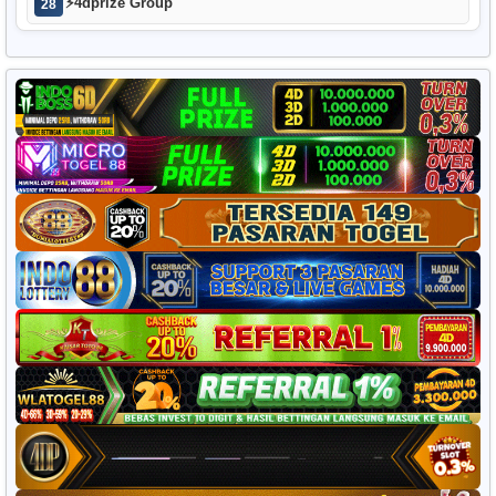
⚡
4dprize Group
28