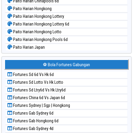
Paito Harian Chinapools 6d
Paito Harian Hongkong
Paito Harian Hongkong Lottery
Paito Harian Hongkong Lottery 6d
Paito Harian Hongkong Lotto
Paito Harian Hongkong Pools 6d
Paito Harian Japan
Paito Harian Japan 6d
Paito Harian Korea
⚽ Bola Fortunes Gabungan
Paito Harian Kuda Lari
Fortunes Sd 6d Vs Hk 6d
Paito Harian Magnum Cambodia
Fortunes Sd Lotto Vs Hk Lotto
Paito Harian Nagoya
Fortunes Sd Ltry6d Vs Hk Ltry6d
Paito Harian New York Midday
Fortunes China 6d Vs Japan 6d
Paito Harian North Carolina Day
Fortunes Sydney | Sgp | Hongkong
Paito Harian Pcso
Fortunes Gab Sydney 6d
Paito Harian Pennsylvania Day
Fortunes Gab Hongkong 6d
Paito Harian Sao Paulo
Fortunes Gab Sydney 4d
Paito Harian Singapore