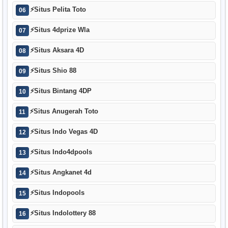
⚡
Situs Pelita Toto
06
⚡
Situs 4dprize Wla
07
⚡
Situs Aksara 4D
08
⚡
Situs Shio 88
09
⚡
Situs Bintang 4DP
10
⚡
Situs Anugerah Toto
11
⚡
Situs Indo Vegas 4D
12
⚡
Situs Indo4dpools
13
⚡
Situs Angkanet 4d
14
⚡
Situs Indopools
15
⚡
Situs Indolottery 88
16