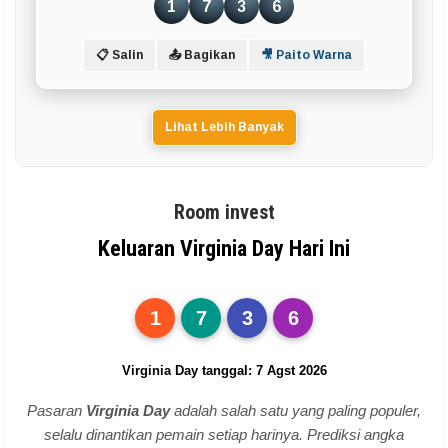
1
7
3
6
📋 Salin
📤 Bagikan
🎥 Paito Warna
Lihat Lebih Banyak
Room invest
Keluaran Virginia Day Hari Ini
1
7
3
6
Virginia Day tanggal: 7 Agst 2026
Pasaran
Virginia Day
adalah salah satu yang paling populer,
selalu dinantikan pemain setiap harinya. Prediksi angka