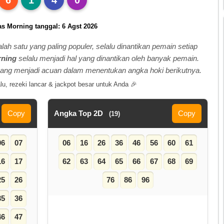
as Morning tanggal: 6 Agst 2026
lah satu yang paling populer, selalu dinantikan pemain setiap
rning
selalu menjadi hal yang dinantikan oleh banyak pemain.
u yang menjadi acuan dalam menentukan angka hoki berikutnya.
u, rezeki lancar & jackpot besar untuk Anda 🎉
Copy
Angka Top 2D
Copy
(19)
06
07
06
16
26
36
46
56
60
61
16
17
62
63
64
65
66
67
68
69
25
26
76
86
96
35
36
46
47