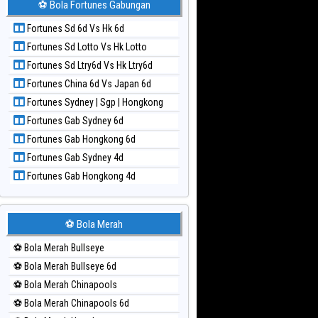
⚽ Bola Fortunes Gabungan
Paito Harian Kuda Lari
Fortunes Sd 6d Vs Hk 6d
Paito Harian Magnum Cambodia
Fortunes Sd Lotto Vs Hk Lotto
Paito Harian Nagoya
Fortunes Sd Ltry6d Vs Hk Ltry6d
Paito Harian New York Midday
Fortunes China 6d Vs Japan 6d
Paito Harian North Carolina Day
Fortunes Sydney | Sgp | Hongkong
Paito Harian Pcso
Fortunes Gab Sydney 6d
Paito Harian Pennsylvania Day
Fortunes Gab Hongkong 6d
Paito Harian Sao Paulo
Fortunes Gab Sydney 4d
Paito Harian Singapore
Fortunes Gab Hongkong 4d
Paito Harian Sydney
Paito Harian Sydney Lottery
Paito Harian Sydney Lottery 6d
⚽ Bola Merah
Paito Harian Sydney Lotto
⚽ Bola Merah Bullseye
Paito Harian Sydney Pools 6d
⚽ Bola Merah Bullseye 6d
Paito Harian Taipei
⚽ Bola Merah Chinapools
Paito Harian Taiwan
⚽ Bola Merah Chinapools 6d