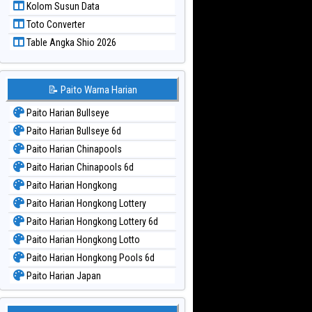
Kolom Susun Data
Paito Warna Taiwan
Toto Converter
Table Angka Shio 2026
📝 Paito Warna Harian
Paito Harian Bullseye
Paito Harian Bullseye 6d
Paito Harian Chinapools
Paito Harian Chinapools 6d
Paito Harian Hongkong
Paito Harian Hongkong Lottery
Paito Harian Hongkong Lottery 6d
Paito Harian Hongkong Lotto
Paito Harian Hongkong Pools 6d
Paito Harian Japan
Paito Harian Japan 6d
Paito Harian Korea