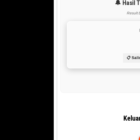
🔔 Hasil 
Result 
📋 Sali
Kelua