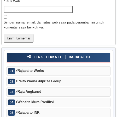
Situs Web
Simpan nama, email, dan situs web saya pada peramban ini untuk
komentar saya berikutnya.
📢 LINK TERKAIT | RAJAPAITO
⚡
Rajapaito Works
01
⚡
Paito Warna 4dprize Group
02
⚡
Raja Angkanet
03
⚡
Website Mura Prediksi
04
⚡
Rajapaito INK
05