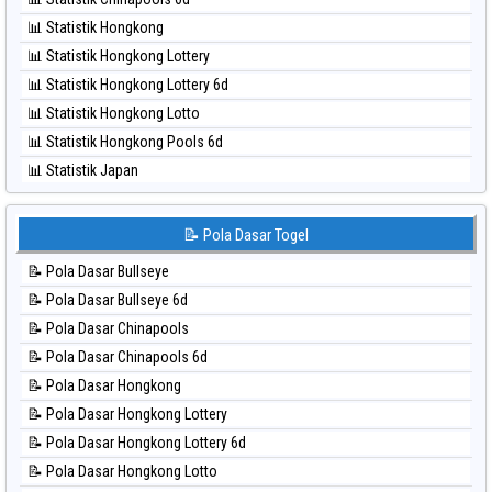
⚽ Bola Hitam Korea
📊 Statistik Togel
⚽ Bola Merah Taipei
⚽ Bola Hitam Kuda Lari
⚽ Bola Merah Taiwan
📊 Statistik Bullseye
⚽ Bola Hitam Magnum Cambodia
📊 Statistik Bullseye 6d
⚽ Bola Hitam Nagoya
📊 Statistik Chinapools
⚽ Bola Hitam North Carolina Day
📊 Statistik Chinapools 6d
⚽ Bola Hitam Pcso
📊 Statistik Hongkong
⚽ Bola Hitam Sao Paulo
📊 Statistik Hongkong Lottery
⚽ Bola Hitam Singapore
📊 Statistik Hongkong Lottery 6d
⚽ Bola Hitam Sydney
📊 Statistik Hongkong Lotto
⚽ Bola Hitam Sydney Lottery
📊 Statistik Hongkong Pools 6d
⚽ Bola Hitam Sydney Lottery 6d
📊 Statistik Japan
⚽ Bola Hitam Sydney Lotto
📊 Statistik Japan 6d
⚽ Bola Hitam Sydney Pools 6d
📊 Statistik Korea
📝 Pola Dasar Togel
⚽ Bola Hitam Taipei
📊 Statistik Kuda Lari
⚽ Bola Hitam Taiwan
📝 Pola Dasar Bullseye
📊 Statistik Magnum Cambodia
📝 Pola Dasar Bullseye 6d
📊 Statistik Nagoya
📝 Pola Dasar Chinapools
📊 Statistik New York Midday
📝 Pola Dasar Chinapools 6d