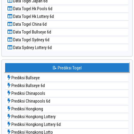
Data Togel Hongkong Pools 6d
📝 Pola Dasar Sydney Lottery 6d
Data Togel Japan
📝 Pola Dasar Sydney Lotto
Data Togel Japan 6d
📝 Pola Dasar Sydney Pools 6d
Data Togel Korea
📝 Data Togel 6d
📝 Pola Dasar Taipei
Data Togel Kuda Lari
📝 Pola Dasar Taiwan
Data Togel Japan 6d
Data Togel Magnum Cambodia
Data Togel Hk Pools 6d
Data Togel Nagoya
Data Togel Hk Lottery 6d
Data Togel North Carolina Day
Data Togel China 6d
Data Togel Pcso
Data Togel Bullseye 6d
Data Togel Sao Paulo
Data Togel Sydney 6d
Data Togel Singapore
Data Sydney Lottery 6d
Data Togel Sydney
Data Togel Sydney Lottery
Data Togel Sydney Lottery 6d
📝 Prediksi Togel
Data Togel Sydney Lotto
Prediksi Bullseye
Data Togel Sydney Pools 6d
Prediksi Bullseye 6d
Data Togel Taipei
Prediksi Chinapools
Data Togel Taiwan