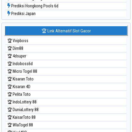
Prediksi Chinapools 6d
Prediksi Hongkong
Prediksi Hongkong Lottery
Prediksi Hongkong Lottery 6d
Prediksi Hongkong Lotto
Prediksi Hongkong Pools 6d
Prediksi Japan
Prediksi Japan 6d
Prediksi Korea
🏆 Link Alternatif Slot Gacor
Prediksi Kuda Lari
🏆 Vvipboss
Prediksi Magnum Cambodia
🏆 Dim88
Prediksi Nagoya
🏆 4dsuper
Prediksi North Carolina Day
🏆 Indoboss6d
Prediksi Pcso
🏆 Micro Togel 88
Prediksi Sao Paulo
🏆 Kisaran Toto
Prediksi Singapore
🏆 Kisaran 4D
Prediksi Sydney
🏆 Pelita Toto