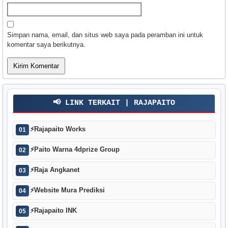
Simpan nama, email, dan situs web saya pada peramban ini untuk
komentar saya berikutnya.
📢 LINK TERKAIT | RAJAPAITO
⚡
Rajapaito Works
01
⚡
Paito Warna 4dprize Group
02
⚡
Raja Angkanet
03
⚡
Website Mura Prediksi
04
⚡
Rajapaito INK
05