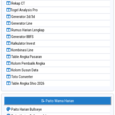
Paito Warna Kuda Lari
Rekap Angka 2D
Paito Warna Magnum Cambodia
Rekap Angka 3D
Paito Warna Nagoya
Rekap Angka 4D
Paito Warna New York Midday
Rekap Kumat
Paito Warna North Carolina Day
Rekap CT
Paito Warna Pcso
Togel Analysis Pro
Paito Warna Pennsylvania Day
Generator 2d/3d
Paito Warna Sao Paulo
Generator Line
Paito Warna Singapore
Rumus Harian Lengkap
Paito Warna Sydney
Generator BBFS
Paito Warna Sydney Lottery
Kalkulator Invest
Paito Warna Sydney Lottery 6d
Kombinasi Line
Paito Warna Sydney Lotto
Table Angka Pasaran
Paito Warna Sydney Pools 6d
Kolom Pembalik Angka
Paito Warna Taipei
Kolom Susun Data
Paito Warna Taiwan
Toto Converter
Table Angka Shio 2026