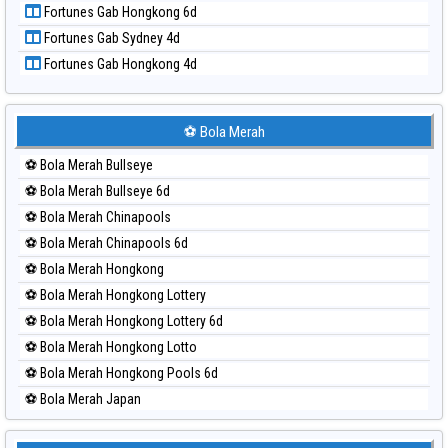
Fortunes Sd Lotto Vs Hk Lotto
Paito Harian Nagoya
Fortunes Sd Ltry6d Vs Hk Ltry6d
Paito Harian New York Midday
Fortunes China 6d Vs Japan 6d
Paito Harian North Carolina Day
Fortunes Sydney | Sgp | Hongkong
Paito Harian Pcso
Fortunes Gab Sydney 6d
Paito Harian Pennsylvania Day
Fortunes Gab Hongkong 6d
Paito Harian Sao Paulo
Fortunes Gab Sydney 4d
Paito Harian Singapore
Fortunes Gab Hongkong 4d
Paito Harian Sydney
Paito Harian Sydney Lottery
Paito Harian Sydney Lottery 6d
⚽ Bola Merah
Paito Harian Sydney Lotto
⚽ Bola Merah Bullseye
Paito Harian Sydney Pools 6d
⚽ Bola Merah Bullseye 6d
Paito Harian Taipei
⚽ Bola Merah Chinapools
Paito Harian Taiwan
⚽ Bola Merah Chinapools 6d
⚽ Bola Merah Hongkong
⚽ Bola Merah Hongkong Lottery
⚽ Bola Merah Hongkong Lottery 6d