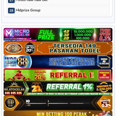
⚡
Situs Kaw Kaw Bet
27
⚡
4dprize Group
28