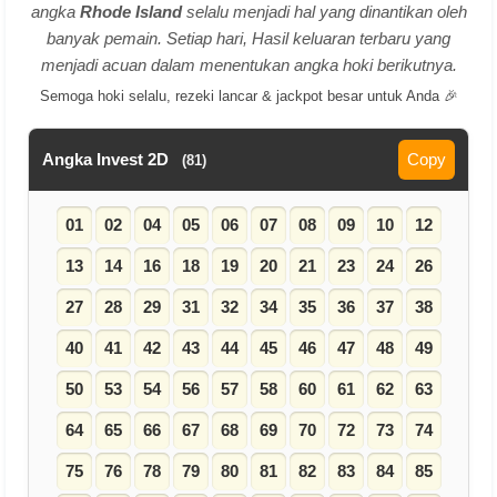
angka
Rhode Island
selalu menjadi hal yang dinantikan oleh
banyak pemain. Setiap hari, Hasil keluaran terbaru yang
menjadi acuan dalam menentukan angka hoki berikutnya.
Semoga hoki selalu, rezeki lancar & jackpot besar untuk Anda 🎉
Angka Invest 2D
Copy
(81)
01
02
04
05
06
07
08
09
10
12
13
14
16
18
19
20
21
23
24
26
27
28
29
31
32
34
35
36
37
38
40
41
42
43
44
45
46
47
48
49
50
53
54
56
57
58
60
61
62
63
64
65
66
67
68
69
70
72
73
74
75
76
78
79
80
81
82
83
84
85