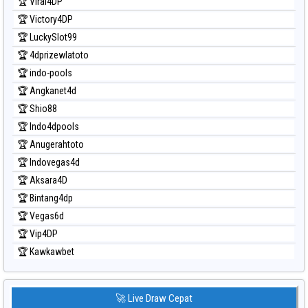
Prediksi Sydney Lottery
🏆 IndoLottery 88
Prediksi Sydney Lottery 6d
🏆 DuniaLottery 88
Prediksi Sydney Lotto
🏆 KaisarToto 88
Prediksi Sydney Pools 6d
🏆 WlaTogel 88
Prediksi Taipei
🏆 Viral4DP
Prediksi Taiwan
🏆 Victory4DP
🏆 LuckySlot99
🏆 4dprizewlatoto
🏆 indo-pools
🏆 Angkanet4d
🏆 Shio88
🏆 Indo4dpools
🏆 Anugerahtoto
🏆 Indovegas4d
🏆 Aksara4D
🏆 Bintang4dp
🏆 Vegas6d