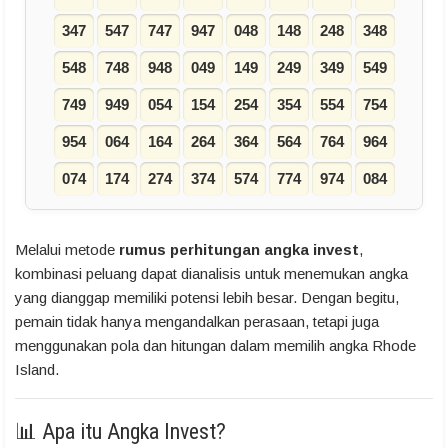
347
547
747
947
048
148
248
348
548
748
948
049
149
249
349
549
749
949
054
154
254
354
554
754
954
064
164
264
364
564
764
964
074
174
274
374
574
774
974
084
Melalui metode
rumus perhitungan angka invest
,
kombinasi peluang dapat dianalisis untuk menemukan angka
yang dianggap memiliki potensi lebih besar. Dengan begitu,
pemain tidak hanya mengandalkan perasaan, tetapi juga
menggunakan pola dan hitungan dalam memilih angka Rhode
Island.
📊 Apa itu Angka Invest?