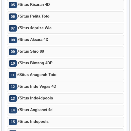
⚡
Situs Kisaran 4D
05
⚡
Situs Pelita Toto
06
⚡
Situs 4dprize Wla
07
⚡
Situs Aksara 4D
08
⚡
Situs Shio 88
09
⚡
Situs Bintang 4DP
10
⚡
Situs Anugerah Toto
11
⚡
Situs Indo Vegas 4D
12
⚡
Situs Indo4dpools
13
⚡
Situs Angkanet 4d
14
⚡
Situs Indopools
15