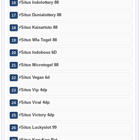
⚡
Situs Indolottery 88
16
⚡
Situs Dunialottery 88
17
⚡
Situs Kaisartoto 88
18
⚡
Situs Wla Togel 88
19
⚡
Situs Indoboss 6D
20
⚡
Situs Microtogel 88
21
⚡
Situs Vegas 6d
22
⚡
Situs Vip 4dp
23
⚡
Situs Viral 4dp
24
⚡
Situs Victory 4dp
25
⚡
Situs Luckyslot 99
26