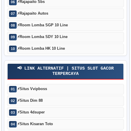
⚡
Rajapaito Sbs
06
⚡
Rajapaito Autos
07
⚡
Room Lomba SGP 10 Line
08
⚡
Room Lomba SDY 10 Line
09
⚡
Room Lomba HK 10 Line
10
📢 LINK ALTERNATIF | SITUS SLOT GACOR
TERPERCAYA
⚡
Situs Vvipboss
01
⚡
Situs Dim 88
02
⚡
Situs 4dsuper
03
⚡
Situs Kisaran Toto
04