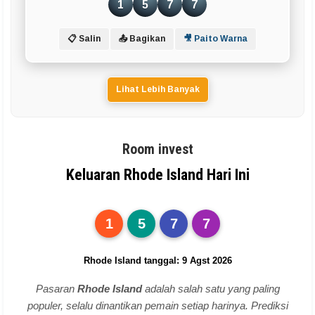
1
5
7
7
📋 Salin
📤 Bagikan
🎥 Paito Warna
Lihat Lebih Banyak
Room invest
Keluaran Rhode Island Hari Ini
1
5
7
7
Rhode Island tanggal: 9 Agst 2026
Pasaran
Rhode Island
adalah salah satu yang paling
populer, selalu dinantikan pemain setiap harinya. Prediksi