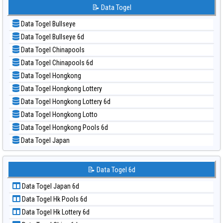
📝 Pola Dasar Korea
📝 Data Togel
📊 Statistik Sydney Lotto
📝 Pola Dasar Kuda Lari
📊 Statistik Sydney Pools 6d
Data Togel Bullseye
📝 Pola Dasar Magnum Cambodia
📊 Statistik Taipei
Data Togel Bullseye 6d
📝 Pola Dasar Nagoya
📊 Statistik Taiwan
Data Togel Chinapools
📝 Pola Dasar North Carolina Day
Data Togel Chinapools 6d
📝 Pola Dasar Pcso
Data Togel Hongkong
📝 Pola Dasar Sao Paulo
Data Togel Hongkong Lottery
📝 Pola Dasar Singapore
Data Togel Hongkong Lottery 6d
📝 Pola Dasar Sydney
Data Togel Hongkong Lotto
📝 Pola Dasar Sydney Lottery
Data Togel Hongkong Pools 6d
📝 Pola Dasar Sydney Lottery 6d
Data Togel Japan
📝 Pola Dasar Sydney Lotto
Data Togel Japan 6d
📝 Pola Dasar Sydney Pools 6d
Data Togel Korea
📝 Data Togel 6d
📝 Pola Dasar Taipei
Data Togel Kuda Lari
📝 Pola Dasar Taiwan
Data Togel Japan 6d
Data Togel Magnum Cambodia
Data Togel Hk Pools 6d
Data Togel Nagoya
Data Togel Hk Lottery 6d
Data Togel North Carolina Day