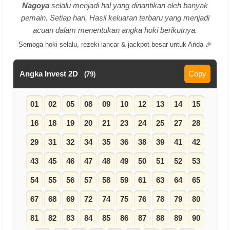
Nagoya
selalu menjadi hal yang dinantikan oleh banyak
pemain. Setiap hari, Hasil keluaran terbaru yang menjadi
acuan dalam menentukan angka hoki berikutnya.
Semoga hoki selalu, rezeki lancar & jackpot besar untuk Anda 🎉
Angka Invest 2D
Copy
(79)
01
02
05
08
09
10
12
13
14
15
16
18
19
20
21
23
24
25
27
28
29
31
32
34
35
36
38
39
41
42
43
45
46
47
48
49
50
51
52
53
54
55
56
57
58
59
61
63
64
65
67
68
69
72
74
75
76
78
79
80
81
82
83
84
85
86
87
88
89
90