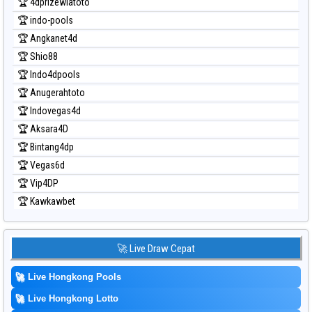
🏆 4dprizewlatoto
🏆 indo-pools
🏆 Angkanet4d
🏆 Shio88
🏆 Indo4dpools
🏆 Anugerahtoto
🏆 Indovegas4d
🏆 Aksara4D
🏆 Bintang4dp
🏆 Vegas6d
🏆 Vip4DP
🏆 Kawkawbet
🚀 Live Draw Cepat
🚀
Live Hongkong Pools
🚀
Live Hongkong Lotto