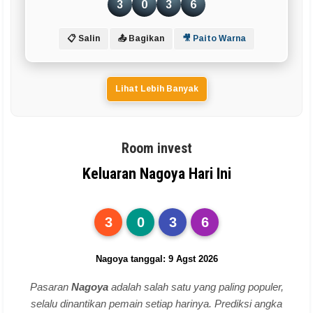
3
0
3
6
📋 Salin
📤 Bagikan
🎥 Paito Warna
Lihat Lebih Banyak
Room invest
Keluaran Nagoya Hari Ini
3
0
3
6
Nagoya tanggal: 9 Agst 2026
Pasaran
Nagoya
adalah salah satu yang paling populer,
selalu dinantikan pemain setiap harinya. Prediksi angka