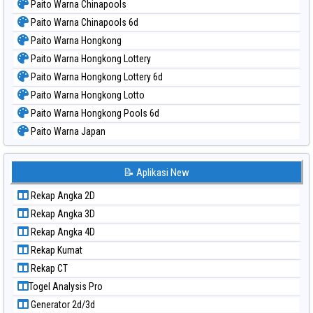
Paito Warna Chinapools
Paito Warna Chinapools 6d
Paito Warna Hongkong
Paito Warna Hongkong Lottery
Paito Warna Hongkong Lottery 6d
Paito Warna Hongkong Lotto
Paito Warna Hongkong Pools 6d
Paito Warna Japan
Paito Warna Japan 6d
Paito Warna Korea
📝 Aplikasi New
Paito Warna Kuda Lari
Rekap Angka 2D
Paito Warna Magnum Cambodia
Rekap Angka 3D
Paito Warna Nagoya
Rekap Angka 4D
Paito Warna New York Midday
Rekap Kumat
Paito Warna North Carolina Day
Rekap CT
Paito Warna Pcso
Togel Analysis Pro
Paito Warna Pennsylvania Day
Generator 2d/3d