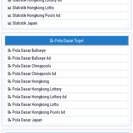
📊 Statistik Hongkong Lottery 6d
⚽ Bola Hitam Sydney
📊 Statistik Hongkong Lotto
⚽ Bola Hitam Sydney Lottery
📊 Statistik Hongkong Pools 6d
⚽ Bola Hitam Sydney Lottery 6d
📊 Statistik Japan
⚽ Bola Hitam Sydney Lotto
📊 Statistik Japan 6d
⚽ Bola Hitam Sydney Pools 6d
📊 Statistik Korea
📝 Pola Dasar Togel
⚽ Bola Hitam Taipei
📊 Statistik Kuda Lari
⚽ Bola Hitam Taiwan
📝 Pola Dasar Bullseye
📊 Statistik Magnum Cambodia
📝 Pola Dasar Bullseye 6d
📊 Statistik Nagoya
📝 Pola Dasar Chinapools
📊 Statistik New York Midday
📝 Pola Dasar Chinapools 6d
📊 Statistik North Carolina Day
📝 Pola Dasar Hongkong
📊 Statistik Pcso
📝 Pola Dasar Hongkong Lottery
📊 Statistik Pennsylvania Day
📝 Pola Dasar Hongkong Lottery 6d
📊 Statistik Sao Paulo
📝 Pola Dasar Hongkong Lotto
📊 Statistik Singapore
📝 Pola Dasar Hongkong Pools 6d
📊 Statistik Sydney
📝 Pola Dasar Japan
📊 Statistik Sydney Lottery
📝 Pola Dasar Japan 6d
📊 Statistik Sydney Lottery 6d