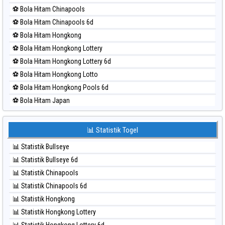
⚽ Bola Merah Nagoya
⚽ Bola Hitam Chinapools
⚽ Bola Merah North Carolina Day
⚽ Bola Hitam Chinapools 6d
⚽ Bola Merah Pcso
⚽ Bola Hitam Hongkong
⚽ Bola Merah Sao Paulo
⚽ Bola Hitam Hongkong Lottery
⚽ Bola Merah Singapore
⚽ Bola Hitam Hongkong Lottery 6d
⚽ Bola Merah Sydney
⚽ Bola Hitam Hongkong Lotto
⚽ Bola Merah Sydney Lottery
⚽ Bola Hitam Hongkong Pools 6d
⚽ Bola Merah Sydney Lottery 6d
⚽ Bola Hitam Japan
⚽ Bola Merah Sydney Lotto
⚽ Bola Hitam Japan 6d
⚽ Bola Merah Sydney Pools 6d
⚽ Bola Hitam Korea
📊 Statistik Togel
⚽ Bola Merah Taipei
⚽ Bola Hitam Kuda Lari
⚽ Bola Merah Taiwan
📊 Statistik Bullseye
⚽ Bola Hitam Magnum Cambodia
📊 Statistik Bullseye 6d
⚽ Bola Hitam Nagoya
📊 Statistik Chinapools
⚽ Bola Hitam North Carolina Day
📊 Statistik Chinapools 6d
⚽ Bola Hitam Pcso
📊 Statistik Hongkong
⚽ Bola Hitam Sao Paulo
📊 Statistik Hongkong Lottery
⚽ Bola Hitam Singapore