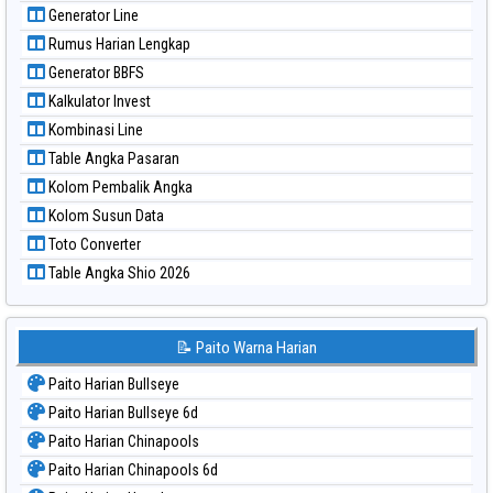
Paito Warna Sao Paulo
Generator Line
Paito Warna Singapore
Rumus Harian Lengkap
Paito Warna Sydney
Generator BBFS
Paito Warna Sydney Lottery
Kalkulator Invest
Paito Warna Sydney Lottery 6d
Kombinasi Line
Paito Warna Sydney Lotto
Table Angka Pasaran
Paito Warna Sydney Pools 6d
Kolom Pembalik Angka
Paito Warna Taipei
Kolom Susun Data
Paito Warna Taiwan
Toto Converter
Table Angka Shio 2026
📝 Paito Warna Harian
Paito Harian Bullseye
Paito Harian Bullseye 6d
Paito Harian Chinapools
Paito Harian Chinapools 6d