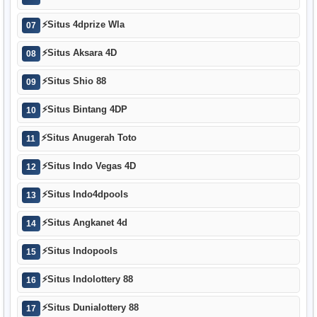
⚡
Situs 4dprize Wla
07
⚡
Situs Aksara 4D
08
⚡
Situs Shio 88
09
⚡
Situs Bintang 4DP
10
⚡
Situs Anugerah Toto
11
⚡
Situs Indo Vegas 4D
12
⚡
Situs Indo4dpools
13
⚡
Situs Angkanet 4d
14
⚡
Situs Indopools
15
⚡
Situs Indolottery 88
16
⚡
Situs Dunialottery 88
17