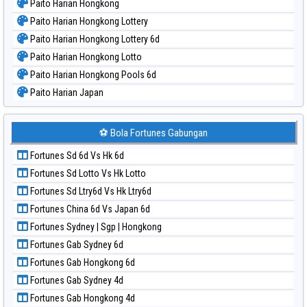
Paito Harian Hongkong
Paito Harian Hongkong Lottery
Paito Harian Hongkong Lottery 6d
Paito Harian Hongkong Lotto
Paito Harian Hongkong Pools 6d
Paito Harian Japan
Paito Harian Japan 6d
Paito Harian Korea
⚽ Bola Fortunes Gabungan
Paito Harian Kuda Lari
Fortunes Sd 6d Vs Hk 6d
Paito Harian Magnum Cambodia
Fortunes Sd Lotto Vs Hk Lotto
Paito Harian Nagoya
Fortunes Sd Ltry6d Vs Hk Ltry6d
Paito Harian New York Midday
Fortunes China 6d Vs Japan 6d
Paito Harian North Carolina Day
Fortunes Sydney | Sgp | Hongkong
Paito Harian Pcso
Fortunes Gab Sydney 6d
Paito Harian Pennsylvania Day
Fortunes Gab Hongkong 6d
Paito Harian Sao Paulo
Fortunes Gab Sydney 4d
Paito Harian Singapore
Fortunes Gab Hongkong 4d
Paito Harian Sydney