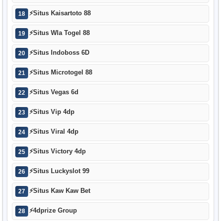
⚡
Situs Kaisartoto 88
18
⚡
Situs Wla Togel 88
19
⚡
Situs Indoboss 6D
20
⚡
Situs Microtogel 88
21
⚡
Situs Vegas 6d
22
⚡
Situs Vip 4dp
23
⚡
Situs Viral 4dp
24
⚡
Situs Victory 4dp
25
⚡
Situs Luckyslot 99
26
⚡
Situs Kaw Kaw Bet
27
⚡
4dprize Group
28