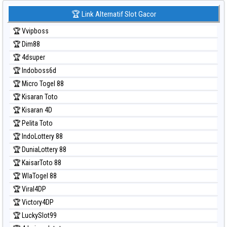
Prediksi Korea
🏆 Link Alternatif Slot Gacor
Prediksi Kuda Lari
🏆 Vvipboss
Prediksi Magnum Cambodia
🏆 Dim88
Prediksi Nagoya
🏆 4dsuper
Prediksi North Carolina Day
🏆 Indoboss6d
Prediksi Pcso
🏆 Micro Togel 88
Prediksi Sao Paulo
🏆 Kisaran Toto
Prediksi Singapore
🏆 Kisaran 4D
Prediksi Sydney
🏆 Pelita Toto
Prediksi Sydney Lottery
🏆 IndoLottery 88
Prediksi Sydney Lottery 6d
🏆 DuniaLottery 88
Prediksi Sydney Lotto
🏆 KaisarToto 88
Prediksi Sydney Pools 6d
🏆 WlaTogel 88
Prediksi Taipei
🏆 Viral4DP
Prediksi Taiwan
🏆 Victory4DP
🏆 LuckySlot99