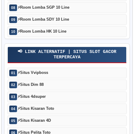
⚡
Room Lomba SGP 10 Line
08
⚡
Room Lomba SDY 10 Line
09
⚡
Room Lomba HK 10 Line
10
📢 LINK ALTERNATIF | SITUS SLOT GACOR
TERPERCAYA
⚡
Situs Vvipboss
01
⚡
Situs Dim 88
02
⚡
Situs 4dsuper
03
⚡
Situs Kisaran Toto
04
⚡
Situs Kisaran 4D
05
⚡
Situs Pelita Toto
06