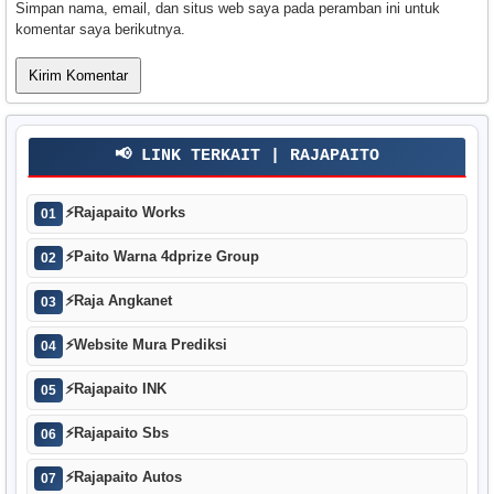
Simpan nama, email, dan situs web saya pada peramban ini untuk
komentar saya berikutnya.
📢 LINK TERKAIT | RAJAPAITO
⚡
Rajapaito Works
01
⚡
Paito Warna 4dprize Group
02
⚡
Raja Angkanet
03
⚡
Website Mura Prediksi
04
⚡
Rajapaito INK
05
⚡
Rajapaito Sbs
06
⚡
Rajapaito Autos
07