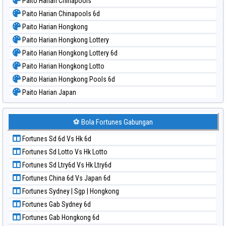
Paito Harian Chinapools
Paito Harian Chinapools 6d
Paito Harian Hongkong
Paito Harian Hongkong Lottery
Paito Harian Hongkong Lottery 6d
Paito Harian Hongkong Lotto
Paito Harian Hongkong Pools 6d
Paito Harian Japan
Paito Harian Japan 6d
Paito Harian Korea
⚽ Bola Fortunes Gabungan
Paito Harian Kuda Lari
Fortunes Sd 6d Vs Hk 6d
Paito Harian Magnum Cambodia
Fortunes Sd Lotto Vs Hk Lotto
Paito Harian Nagoya
Fortunes Sd Ltry6d Vs Hk Ltry6d
Paito Harian New York Midday
Fortunes China 6d Vs Japan 6d
Paito Harian North Carolina Day
Fortunes Sydney | Sgp | Hongkong
Paito Harian Pcso
Fortunes Gab Sydney 6d
Paito Harian Pennsylvania Day
Fortunes Gab Hongkong 6d
Paito Harian Sao Paulo