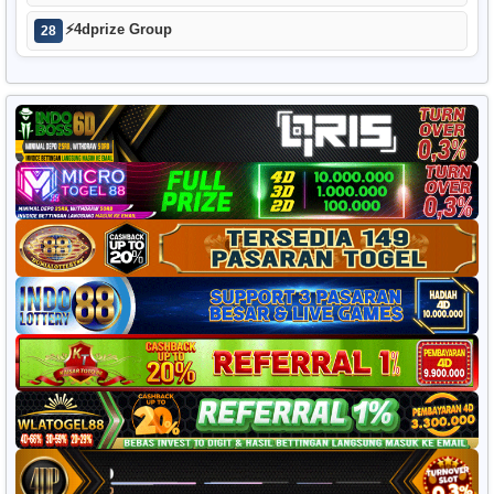
⚡
4dprize Group
28