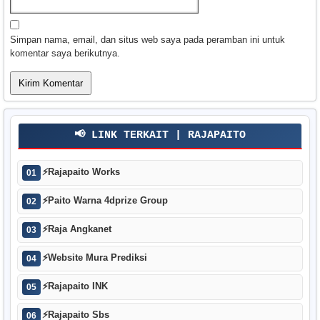
Simpan nama, email, dan situs web saya pada peramban ini untuk
komentar saya berikutnya.
📢 LINK TERKAIT | RAJAPAITO
⚡
Rajapaito Works
01
⚡
Paito Warna 4dprize Group
02
⚡
Raja Angkanet
03
⚡
Website Mura Prediksi
04
⚡
Rajapaito INK
05
⚡
Rajapaito Sbs
06