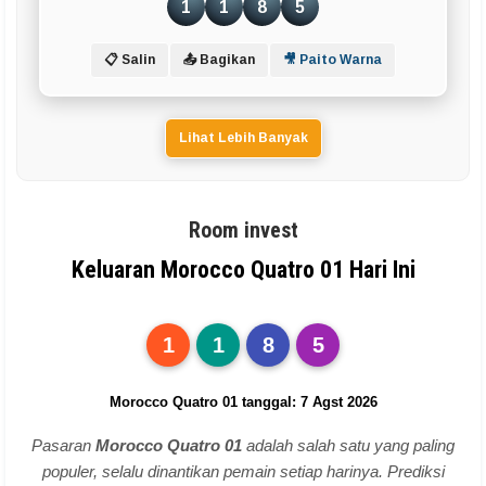
1
1
8
5
📋 Salin
📤 Bagikan
🎥 Paito Warna
Lihat Lebih Banyak
Room invest
Keluaran Morocco Quatro 01 Hari Ini
1
1
8
5
Morocco Quatro 01 tanggal: 7 Agst 2026
Pasaran
Morocco Quatro 01
adalah salah satu yang paling
populer, selalu dinantikan pemain setiap harinya. Prediksi