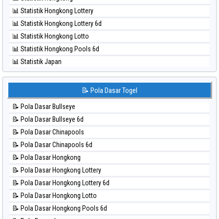
⚽ Bola Hitam Sao Paulo
📊 Statistik Hongkong Lottery
⚽ Bola Hitam Singapore
📊 Statistik Hongkong Lottery 6d
⚽ Bola Hitam Sydney
📊 Statistik Hongkong Lotto
⚽ Bola Hitam Sydney Lottery
📊 Statistik Hongkong Pools 6d
⚽ Bola Hitam Sydney Lottery 6d
📊 Statistik Japan
⚽ Bola Hitam Sydney Lotto
📊 Statistik Japan 6d
⚽ Bola Hitam Sydney Pools 6d
📊 Statistik Korea
📝 Pola Dasar Togel
⚽ Bola Hitam Taipei
📊 Statistik Kuda Lari
⚽ Bola Hitam Taiwan
📝 Pola Dasar Bullseye
📊 Statistik Magnum Cambodia
📝 Pola Dasar Bullseye 6d
📊 Statistik Nagoya
📝 Pola Dasar Chinapools
📊 Statistik New York Midday
📝 Pola Dasar Chinapools 6d
📊 Statistik North Carolina Day
📝 Pola Dasar Hongkong
📊 Statistik Pcso
📝 Pola Dasar Hongkong Lottery
📊 Statistik Pennsylvania Day
📝 Pola Dasar Hongkong Lottery 6d
📊 Statistik Sao Paulo
📝 Pola Dasar Hongkong Lotto
📊 Statistik Singapore
📝 Pola Dasar Hongkong Pools 6d
📊 Statistik Sydney