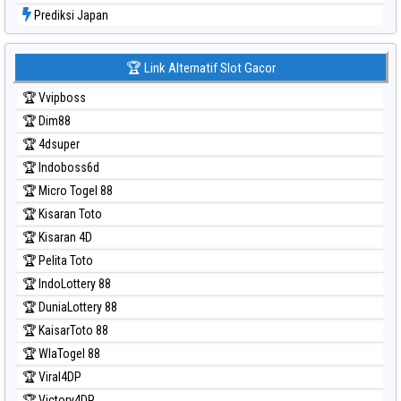
Prediksi Japan
Prediksi Japan 6d
Prediksi Korea
🏆 Link Alternatif Slot Gacor
Prediksi Kuda Lari
🏆 Vvipboss
Prediksi Magnum Cambodia
🏆 Dim88
Prediksi Nagoya
🏆 4dsuper
Prediksi North Carolina Day
🏆 Indoboss6d
Prediksi Pcso
🏆 Micro Togel 88
Prediksi Sao Paulo
🏆 Kisaran Toto
Prediksi Singapore
🏆 Kisaran 4D
Prediksi Sydney
🏆 Pelita Toto
Prediksi Sydney Lottery
🏆 IndoLottery 88
Prediksi Sydney Lottery 6d
🏆 DuniaLottery 88
Prediksi Sydney Lotto
🏆 KaisarToto 88
Prediksi Sydney Pools 6d
🏆 WlaTogel 88
Prediksi Taipei
🏆 Viral4DP
Prediksi Taiwan
🏆 Victory4DP