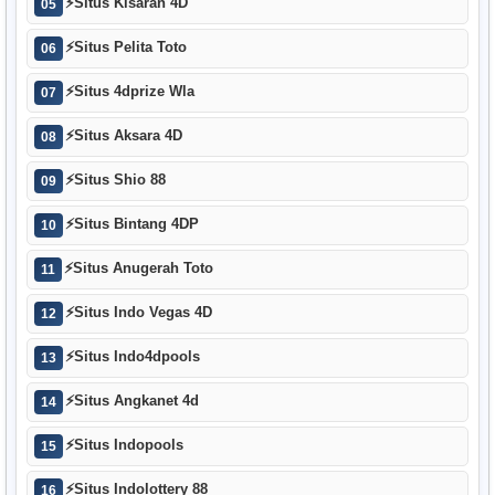
⚡
Situs Kisaran 4D
05
⚡
Situs Pelita Toto
06
⚡
Situs 4dprize Wla
07
⚡
Situs Aksara 4D
08
⚡
Situs Shio 88
09
⚡
Situs Bintang 4DP
10
⚡
Situs Anugerah Toto
11
⚡
Situs Indo Vegas 4D
12
⚡
Situs Indo4dpools
13
⚡
Situs Angkanet 4d
14
⚡
Situs Indopools
15
⚡
Situs Indolottery 88
16