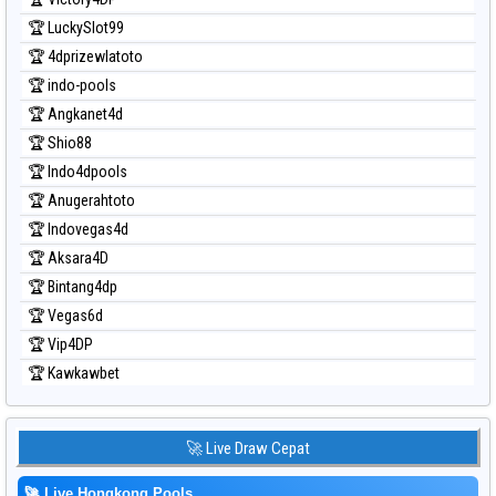
🏆 LuckySlot99
🏆 4dprizewlatoto
🏆 indo-pools
🏆 Angkanet4d
🏆 Shio88
🏆 Indo4dpools
🏆 Anugerahtoto
🏆 Indovegas4d
🏆 Aksara4D
🏆 Bintang4dp
🏆 Vegas6d
🏆 Vip4DP
🏆 Kawkawbet
🚀 Live Draw Cepat
🚀
Live Hongkong Pools