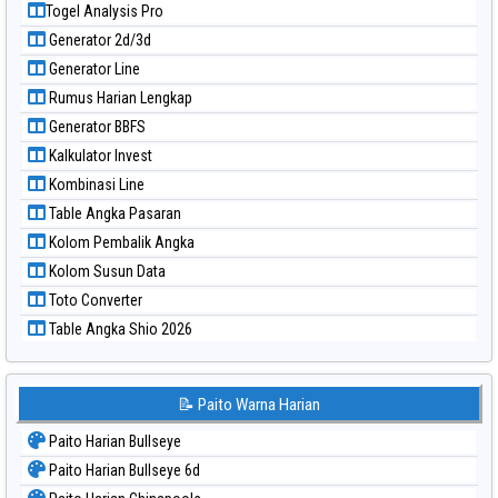
Togel Analysis Pro
Paito Warna Pennsylvania Day
Generator 2d/3d
Paito Warna Sao Paulo
Generator Line
Paito Warna Singapore
Rumus Harian Lengkap
Paito Warna Sydney
Generator BBFS
Paito Warna Sydney Lottery
Kalkulator Invest
Paito Warna Sydney Lottery 6d
Kombinasi Line
Paito Warna Sydney Lotto
Table Angka Pasaran
Paito Warna Sydney Pools 6d
Kolom Pembalik Angka
Paito Warna Taipei
Kolom Susun Data
Paito Warna Taiwan
Toto Converter
Table Angka Shio 2026
📝 Paito Warna Harian
Paito Harian Bullseye
Paito Harian Bullseye 6d