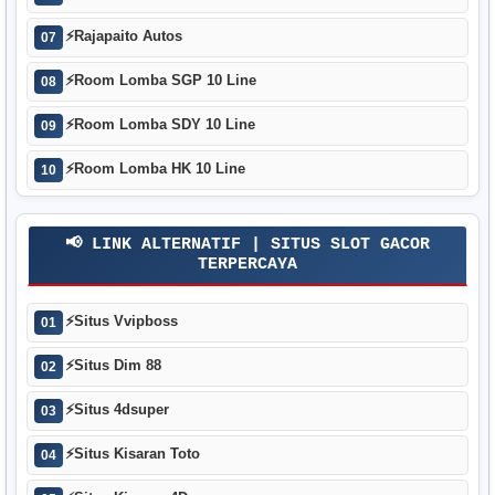
⚡
Rajapaito Autos
07
⚡
Room Lomba SGP 10 Line
08
⚡
Room Lomba SDY 10 Line
09
⚡
Room Lomba HK 10 Line
10
📢 LINK ALTERNATIF | SITUS SLOT GACOR
TERPERCAYA
⚡
Situs Vvipboss
01
⚡
Situs Dim 88
02
⚡
Situs 4dsuper
03
⚡
Situs Kisaran Toto
04