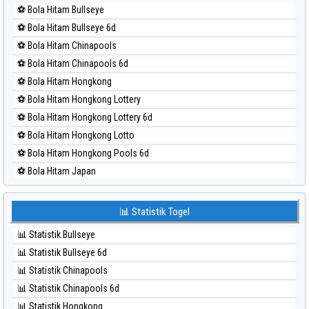
⚽ Bola Merah Kuda Lari
⚽ Bola Hitam Bullseye
⚽ Bola Merah Magnum Cambodia
⚽ Bola Hitam Bullseye 6d
⚽ Bola Merah Nagoya
⚽ Bola Hitam Chinapools
⚽ Bola Merah North Carolina Day
⚽ Bola Hitam Chinapools 6d
⚽ Bola Merah Pcso
⚽ Bola Hitam Hongkong
⚽ Bola Merah Sao Paulo
⚽ Bola Hitam Hongkong Lottery
⚽ Bola Merah Singapore
⚽ Bola Hitam Hongkong Lottery 6d
⚽ Bola Merah Sydney
⚽ Bola Hitam Hongkong Lotto
⚽ Bola Merah Sydney Lottery
⚽ Bola Hitam Hongkong Pools 6d
⚽ Bola Merah Sydney Lottery 6d
⚽ Bola Hitam Japan
⚽ Bola Merah Sydney Lotto
⚽ Bola Hitam Japan 6d
⚽ Bola Merah Sydney Pools 6d
⚽ Bola Hitam Korea
📊 Statistik Togel
⚽ Bola Merah Taipei
⚽ Bola Hitam Kuda Lari
⚽ Bola Merah Taiwan
📊 Statistik Bullseye
⚽ Bola Hitam Magnum Cambodia
📊 Statistik Bullseye 6d
⚽ Bola Hitam Nagoya
📊 Statistik Chinapools
⚽ Bola Hitam North Carolina Day
📊 Statistik Chinapools 6d
⚽ Bola Hitam Pcso
📊 Statistik Hongkong