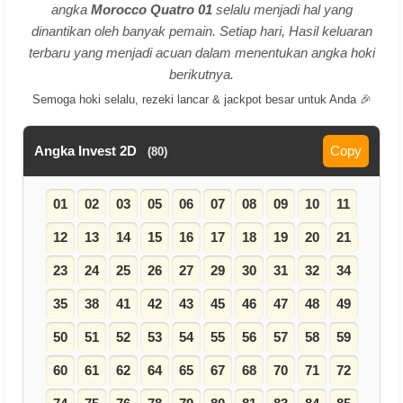
angka
Morocco Quatro 01
selalu menjadi hal yang
dinantikan oleh banyak pemain. Setiap hari, Hasil keluaran
terbaru yang menjadi acuan dalam menentukan angka hoki
berikutnya.
Semoga hoki selalu, rezeki lancar & jackpot besar untuk Anda 🎉
Angka Invest 2D
Copy
(80)
01
02
03
05
06
07
08
09
10
11
12
13
14
15
16
17
18
19
20
21
23
24
25
26
27
29
30
31
32
34
35
38
41
42
43
45
46
47
48
49
50
51
52
53
54
55
56
57
58
59
60
61
62
64
65
67
68
70
71
72