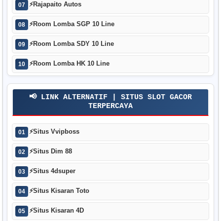
⚡
Rajapaito Autos
07
⚡
Room Lomba SGP 10 Line
08
⚡
Room Lomba SDY 10 Line
09
⚡
Room Lomba HK 10 Line
10
📢 LINK ALTERNATIF | SITUS SLOT GACOR
TERPERCAYA
⚡
Situs Vvipboss
01
⚡
Situs Dim 88
02
⚡
Situs 4dsuper
03
⚡
Situs Kisaran Toto
04
⚡
Situs Kisaran 4D
05