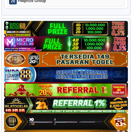
⚡
4dprize Group
28