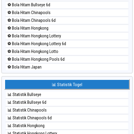
⚽ Bola Merah Magnum Cambodia
⚽ Bola Hitam Bullseye 6d
⚽ Bola Merah Nagoya
⚽ Bola Hitam Chinapools
⚽ Bola Merah North Carolina Day
⚽ Bola Hitam Chinapools 6d
⚽ Bola Merah Pcso
⚽ Bola Hitam Hongkong
⚽ Bola Merah Sao Paulo
⚽ Bola Hitam Hongkong Lottery
⚽ Bola Merah Singapore
⚽ Bola Hitam Hongkong Lottery 6d
⚽ Bola Merah Sydney
⚽ Bola Hitam Hongkong Lotto
⚽ Bola Merah Sydney Lottery
⚽ Bola Hitam Hongkong Pools 6d
⚽ Bola Merah Sydney Lottery 6d
⚽ Bola Hitam Japan
⚽ Bola Merah Sydney Lotto
⚽ Bola Hitam Japan 6d
⚽ Bola Merah Sydney Pools 6d
⚽ Bola Hitam Korea
📊 Statistik Togel
⚽ Bola Merah Taipei
⚽ Bola Hitam Kuda Lari
⚽ Bola Merah Taiwan
📊 Statistik Bullseye
⚽ Bola Hitam Magnum Cambodia
📊 Statistik Bullseye 6d
⚽ Bola Hitam Nagoya
📊 Statistik Chinapools
⚽ Bola Hitam North Carolina Day
📊 Statistik Chinapools 6d
⚽ Bola Hitam Pcso
📊 Statistik Hongkong
⚽ Bola Hitam Sao Paulo
📊 Statistik Hongkong Lottery