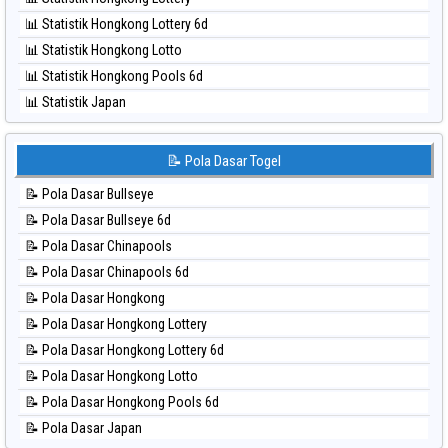
⚽ Bola Hitam Singapore
📊 Statistik Hongkong Lottery 6d
⚽ Bola Hitam Sydney
📊 Statistik Hongkong Lotto
⚽ Bola Hitam Sydney Lottery
📊 Statistik Hongkong Pools 6d
⚽ Bola Hitam Sydney Lottery 6d
📊 Statistik Japan
⚽ Bola Hitam Sydney Lotto
📊 Statistik Japan 6d
⚽ Bola Hitam Sydney Pools 6d
📊 Statistik Korea
📝 Pola Dasar Togel
⚽ Bola Hitam Taipei
📊 Statistik Kuda Lari
⚽ Bola Hitam Taiwan
📝 Pola Dasar Bullseye
📊 Statistik Magnum Cambodia
📝 Pola Dasar Bullseye 6d
📊 Statistik Nagoya
📝 Pola Dasar Chinapools
📊 Statistik New York Midday
📝 Pola Dasar Chinapools 6d
📊 Statistik North Carolina Day
📝 Pola Dasar Hongkong
📊 Statistik Pcso
📝 Pola Dasar Hongkong Lottery
📊 Statistik Pennsylvania Day
📝 Pola Dasar Hongkong Lottery 6d
📊 Statistik Sao Paulo
📝 Pola Dasar Hongkong Lotto
📊 Statistik Singapore
📝 Pola Dasar Hongkong Pools 6d
📊 Statistik Sydney
📝 Pola Dasar Japan
📊 Statistik Sydney Lottery