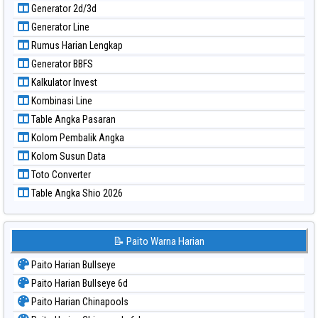
Generator 2d/3d
Paito Warna Sao Paulo
Generator Line
Paito Warna Singapore
Rumus Harian Lengkap
Paito Warna Sydney
Generator BBFS
Paito Warna Sydney Lottery
Kalkulator Invest
Paito Warna Sydney Lottery 6d
Kombinasi Line
Paito Warna Sydney Lotto
Table Angka Pasaran
Paito Warna Sydney Pools 6d
Kolom Pembalik Angka
Paito Warna Taipei
Kolom Susun Data
Paito Warna Taiwan
Toto Converter
Table Angka Shio 2026
📝 Paito Warna Harian
Paito Harian Bullseye
Paito Harian Bullseye 6d
Paito Harian Chinapools