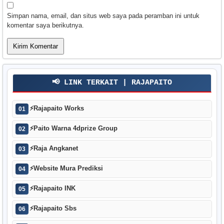
Simpan nama, email, dan situs web saya pada peramban ini untuk
komentar saya berikutnya.
📢 LINK TERKAIT | RAJAPAITO
⚡
Rajapaito Works
01
⚡
Paito Warna 4dprize Group
02
⚡
Raja Angkanet
03
⚡
Website Mura Prediksi
04
⚡
Rajapaito INK
05
⚡
Rajapaito Sbs
06