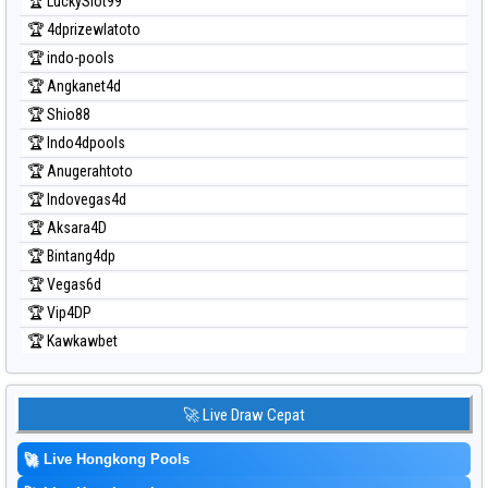
🏆 LuckySlot99
🏆 4dprizewlatoto
🏆 indo-pools
🏆 Angkanet4d
🏆 Shio88
🏆 Indo4dpools
🏆 Anugerahtoto
🏆 Indovegas4d
🏆 Aksara4D
🏆 Bintang4dp
🏆 Vegas6d
🏆 Vip4DP
🏆 Kawkawbet
🚀 Live Draw Cepat
🚀
Live Hongkong Pools