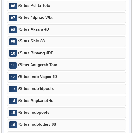
⚡
Situs Pelita Toto
06
⚡
Situs 4dprize Wla
07
⚡
Situs Aksara 4D
08
⚡
Situs Shio 88
09
⚡
Situs Bintang 4DP
10
⚡
Situs Anugerah Toto
11
⚡
Situs Indo Vegas 4D
12
⚡
Situs Indo4dpools
13
⚡
Situs Angkanet 4d
14
⚡
Situs Indopools
15
⚡
Situs Indolottery 88
16