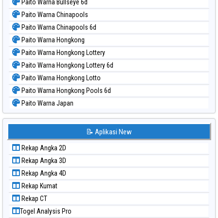
Paito Warna Bullseye 6d
Paito Warna Chinapools
Paito Warna Chinapools 6d
Paito Warna Hongkong
Paito Warna Hongkong Lottery
Paito Warna Hongkong Lottery 6d
Paito Warna Hongkong Lotto
Paito Warna Hongkong Pools 6d
Paito Warna Japan
Paito Warna Japan 6d
Paito Warna Korea
📝 Aplikasi New
Paito Warna Kuda Lari
Rekap Angka 2D
Paito Warna Magnum Cambodia
Rekap Angka 3D
Paito Warna Nagoya
Rekap Angka 4D
Paito Warna New York Midday
Rekap Kumat
Paito Warna North Carolina Day
Rekap CT
Paito Warna Pcso
Togel Analysis Pro
Paito Warna Pennsylvania Day