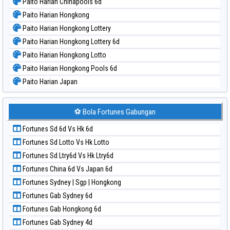
Paito Harian Chinapools 6d
Paito Harian Hongkong
Paito Harian Hongkong Lottery
Paito Harian Hongkong Lottery 6d
Paito Harian Hongkong Lotto
Paito Harian Hongkong Pools 6d
Paito Harian Japan
Paito Harian Japan 6d
Paito Harian Korea
⚽ Bola Fortunes Gabungan
Paito Harian Kuda Lari
Fortunes Sd 6d Vs Hk 6d
Paito Harian Magnum Cambodia
Fortunes Sd Lotto Vs Hk Lotto
Paito Harian Nagoya
Fortunes Sd Ltry6d Vs Hk Ltry6d
Paito Harian New York Midday
Fortunes China 6d Vs Japan 6d
Paito Harian North Carolina Day
Fortunes Sydney | Sgp | Hongkong
Paito Harian Pcso
Fortunes Gab Sydney 6d
Paito Harian Pennsylvania Day
Fortunes Gab Hongkong 6d
Paito Harian Sao Paulo
Fortunes Gab Sydney 4d
Paito Harian Singapore