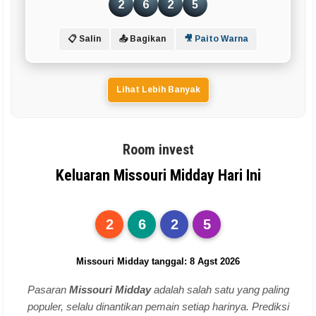
2
6
2
5
📋 Salin
📤 Bagikan
🎥 Paito Warna
Lihat Lebih Banyak
Room invest
Keluaran Missouri Midday Hari Ini
2
6
2
5
Missouri Midday tanggal: 8 Agst 2026
Pasaran
Missouri Midday
adalah salah satu yang paling
populer, selalu dinantikan pemain setiap harinya. Prediksi