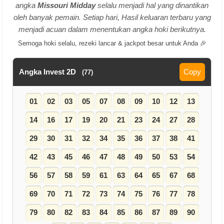
angka
Missouri Midday
selalu menjadi hal yang dinantikan
oleh banyak pemain. Setiap hari, Hasil keluaran terbaru yang
menjadi acuan dalam menentukan angka hoki berikutnya.
Semoga hoki selalu, rezeki lancar & jackpot besar untuk Anda 🎉
Angka Invest 2D
Copy
(77)
01
02
03
05
07
08
09
10
12
13
14
16
17
19
20
21
23
24
27
28
29
30
31
32
34
35
36
37
38
41
42
43
45
46
47
48
49
50
53
54
56
57
58
59
61
63
64
65
67
68
69
70
71
72
73
74
75
76
77
78
79
80
82
83
84
85
86
87
89
90