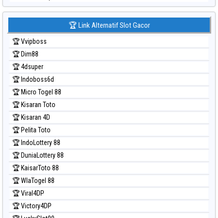
Prediksi Japan 6d
Prediksi Korea
🏆 Link Alternatif Slot Gacor
Prediksi Kuda Lari
🏆 Vvipboss
Prediksi Magnum Cambodia
🏆 Dim88
Prediksi Nagoya
🏆 4dsuper
Prediksi North Carolina Day
🏆 Indoboss6d
Prediksi Pcso
🏆 Micro Togel 88
Prediksi Sao Paulo
🏆 Kisaran Toto
Prediksi Singapore
🏆 Kisaran 4D
Prediksi Sydney
🏆 Pelita Toto
Prediksi Sydney Lottery
🏆 IndoLottery 88
Prediksi Sydney Lottery 6d
🏆 DuniaLottery 88
Prediksi Sydney Lotto
🏆 KaisarToto 88
Prediksi Sydney Pools 6d
🏆 WlaTogel 88
Prediksi Taipei
🏆 Viral4DP
Prediksi Taiwan
🏆 Victory4DP