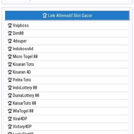
Prediksi Japan 6d
Prediksi Korea
🏆 Link Alternatif Slot Gacor
Prediksi Kuda Lari
🏆 Vvipboss
Prediksi Magnum Cambodia
🏆 Dim88
Prediksi Nagoya
🏆 4dsuper
Prediksi North Carolina Day
🏆 Indoboss6d
Prediksi Pcso
🏆 Micro Togel 88
Prediksi Sao Paulo
🏆 Kisaran Toto
Prediksi Singapore
🏆 Kisaran 4D
Prediksi Sydney
🏆 Pelita Toto
Prediksi Sydney Lottery
🏆 IndoLottery 88
Prediksi Sydney Lottery 6d
🏆 DuniaLottery 88
Prediksi Sydney Lotto
🏆 KaisarToto 88
Prediksi Sydney Pools 6d
🏆 WlaTogel 88
Prediksi Taipei
🏆 Viral4DP
Prediksi Taiwan
🏆 Victory4DP