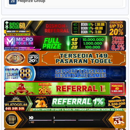
⚡
4dprize Group
28