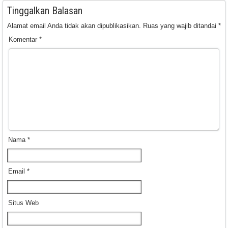
Tinggalkan Balasan
Alamat email Anda tidak akan dipublikasikan.
Ruas yang wajib ditandai
*
Komentar
*
Nama
*
Email
*
Situs Web