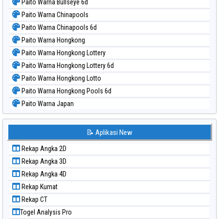
Paito Warna Bullseye 6d
Paito Warna Chinapools
Paito Warna Chinapools 6d
Paito Warna Hongkong
Paito Warna Hongkong Lottery
Paito Warna Hongkong Lottery 6d
Paito Warna Hongkong Lotto
Paito Warna Hongkong Pools 6d
Paito Warna Japan
Paito Warna Japan 6d
Paito Warna Korea
📝 Aplikasi New
Paito Warna Kuda Lari
Rekap Angka 2D
Paito Warna Magnum Cambodia
Rekap Angka 3D
Paito Warna Nagoya
Rekap Angka 4D
Paito Warna New York Midday
Rekap Kumat
Paito Warna North Carolina Day
Rekap CT
Paito Warna Pcso
Togel Analysis Pro
Paito Warna Pennsylvania Day