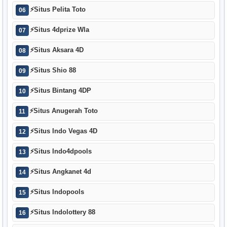
⚡
Situs Pelita Toto
06
⚡
Situs 4dprize Wla
07
⚡
Situs Aksara 4D
08
⚡
Situs Shio 88
09
⚡
Situs Bintang 4DP
10
⚡
Situs Anugerah Toto
11
⚡
Situs Indo Vegas 4D
12
⚡
Situs Indo4dpools
13
⚡
Situs Angkanet 4d
14
⚡
Situs Indopools
15
⚡
Situs Indolottery 88
16