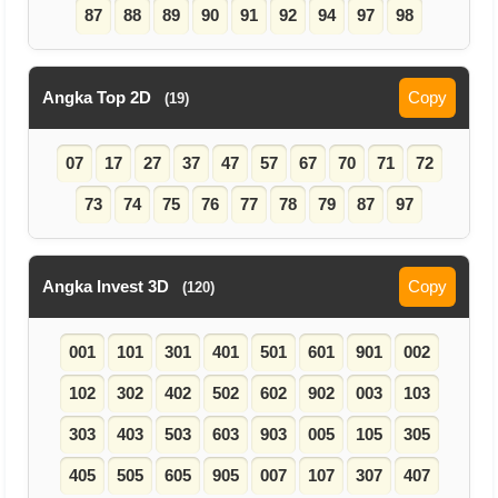
87
88
89
90
91
92
94
97
98
Angka Top 2D
Copy
(19)
07
17
27
37
47
57
67
70
71
72
73
74
75
76
77
78
79
87
97
Angka Invest 3D
Copy
(120)
001
101
301
401
501
601
901
002
102
302
402
502
602
902
003
103
303
403
503
603
903
005
105
305
405
505
605
905
007
107
307
407