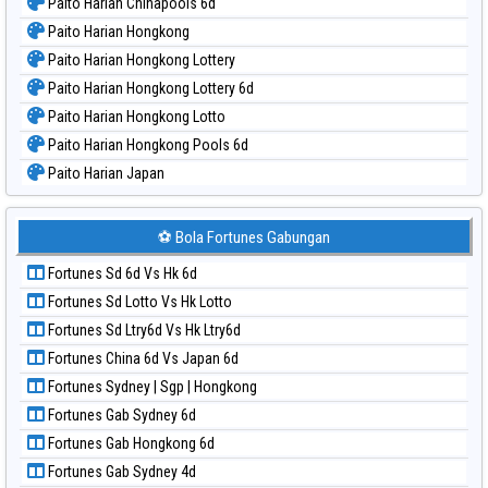
Paito Harian Chinapools 6d
Paito Harian Hongkong
Paito Harian Hongkong Lottery
Paito Harian Hongkong Lottery 6d
Paito Harian Hongkong Lotto
Paito Harian Hongkong Pools 6d
Paito Harian Japan
Paito Harian Japan 6d
Paito Harian Korea
⚽ Bola Fortunes Gabungan
Paito Harian Kuda Lari
Fortunes Sd 6d Vs Hk 6d
Paito Harian Magnum Cambodia
Fortunes Sd Lotto Vs Hk Lotto
Paito Harian Nagoya
Fortunes Sd Ltry6d Vs Hk Ltry6d
Paito Harian New York Midday
Fortunes China 6d Vs Japan 6d
Paito Harian North Carolina Day
Fortunes Sydney | Sgp | Hongkong
Paito Harian Pcso
Fortunes Gab Sydney 6d
Paito Harian Pennsylvania Day
Fortunes Gab Hongkong 6d
Paito Harian Sao Paulo
Fortunes Gab Sydney 4d
Paito Harian Singapore