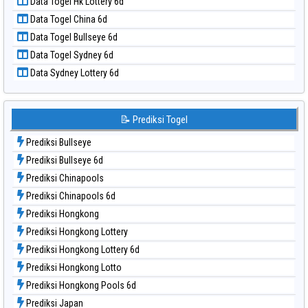
Data Togel Hk Lottery 6d
Data Togel North Carolina Day
Data Togel China 6d
Data Togel Pcso
Data Togel Bullseye 6d
Data Togel Sao Paulo
Data Togel Sydney 6d
Data Togel Singapore
Data Sydney Lottery 6d
Data Togel Sydney
Data Togel Sydney Lottery
Data Togel Sydney Lottery 6d
📝 Prediksi Togel
Data Togel Sydney Lotto
Prediksi Bullseye
Data Togel Sydney Pools 6d
Prediksi Bullseye 6d
Data Togel Taipei
Prediksi Chinapools
Data Togel Taiwan
Prediksi Chinapools 6d
Prediksi Hongkong
Prediksi Hongkong Lottery
Prediksi Hongkong Lottery 6d
Prediksi Hongkong Lotto
Prediksi Hongkong Pools 6d
Prediksi Japan