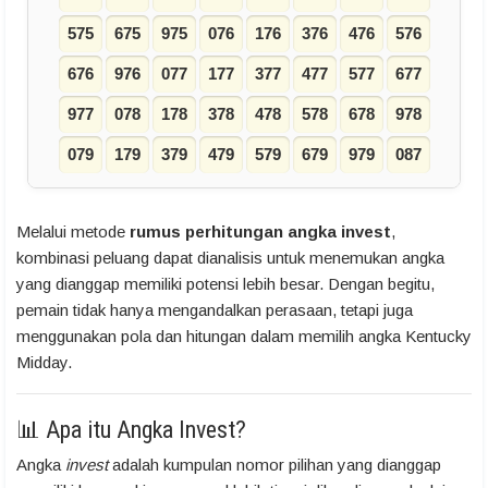
575
675
975
076
176
376
476
576
676
976
077
177
377
477
577
677
977
078
178
378
478
578
678
978
079
179
379
479
579
679
979
087
Melalui metode
rumus perhitungan angka invest
,
kombinasi peluang dapat dianalisis untuk menemukan angka
yang dianggap memiliki potensi lebih besar. Dengan begitu,
pemain tidak hanya mengandalkan perasaan, tetapi juga
menggunakan pola dan hitungan dalam memilih angka Kentucky
Midday.
📊 Apa itu Angka Invest?
Angka
invest
adalah kumpulan nomor pilihan yang dianggap