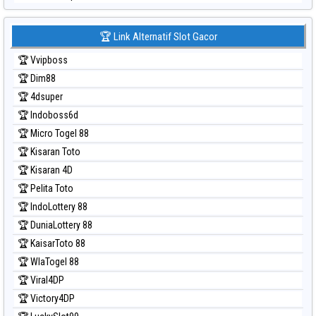
Prediksi Japan 6d
Prediksi Korea
🏆 Link Alternatif Slot Gacor
Prediksi Kuda Lari
🏆 Vvipboss
Prediksi Magnum Cambodia
🏆 Dim88
Prediksi Nagoya
🏆 4dsuper
Prediksi North Carolina Day
🏆 Indoboss6d
Prediksi Pcso
🏆 Micro Togel 88
Prediksi Sao Paulo
🏆 Kisaran Toto
Prediksi Singapore
🏆 Kisaran 4D
Prediksi Sydney
🏆 Pelita Toto
Prediksi Sydney Lottery
🏆 IndoLottery 88
Prediksi Sydney Lottery 6d
🏆 DuniaLottery 88
Prediksi Sydney Lotto
🏆 KaisarToto 88
Prediksi Sydney Pools 6d
🏆 WlaTogel 88
Prediksi Taipei
🏆 Viral4DP
Prediksi Taiwan
🏆 Victory4DP