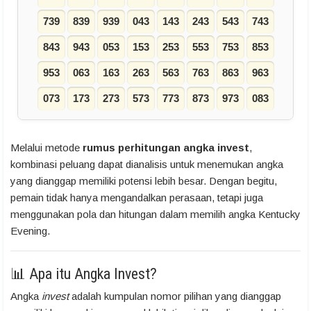
739
839
939
043
143
243
543
743
843
943
053
153
253
553
753
853
953
063
163
263
563
763
863
963
073
173
273
573
773
873
973
083
Melalui metode
rumus perhitungan angka invest
,
kombinasi peluang dapat dianalisis untuk menemukan angka
yang dianggap memiliki potensi lebih besar. Dengan begitu,
pemain tidak hanya mengandalkan perasaan, tetapi juga
menggunakan pola dan hitungan dalam memilih angka Kentucky
Evening.
📊 Apa itu Angka Invest?
Angka
invest
adalah kumpulan nomor pilihan yang dianggap