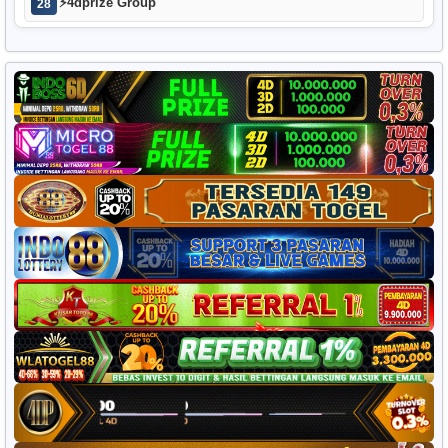
⚡
4dprize Group
28