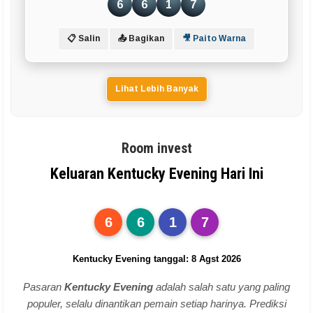
6
6
1
7
📋 Salin
📤 Bagikan
🎥 Paito Warna
Lihat Lebih Banyak
Room invest
Keluaran Kentucky Evening Hari Ini
6
6
1
7
Kentucky Evening tanggal: 8 Agst 2026
Pasaran
Kentucky Evening
adalah salah satu yang paling
populer, selalu dinantikan pemain setiap harinya. Prediksi