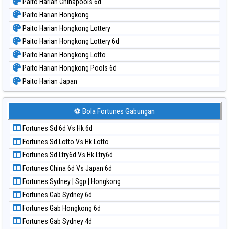
Paito Harian Chinapools 6d
Paito Harian Hongkong
Paito Harian Hongkong Lottery
Paito Harian Hongkong Lottery 6d
Paito Harian Hongkong Lotto
Paito Harian Hongkong Pools 6d
Paito Harian Japan
Paito Harian Japan 6d
Paito Harian Korea
⚽ Bola Fortunes Gabungan
Paito Harian Kuda Lari
Fortunes Sd 6d Vs Hk 6d
Paito Harian Magnum Cambodia
Fortunes Sd Lotto Vs Hk Lotto
Paito Harian Nagoya
Fortunes Sd Ltry6d Vs Hk Ltry6d
Paito Harian New York Midday
Fortunes China 6d Vs Japan 6d
Paito Harian North Carolina Day
Fortunes Sydney | Sgp | Hongkong
Paito Harian Pcso
Fortunes Gab Sydney 6d
Paito Harian Pennsylvania Day
Fortunes Gab Hongkong 6d
Paito Harian Sao Paulo
Fortunes Gab Sydney 4d
Paito Harian Singapore