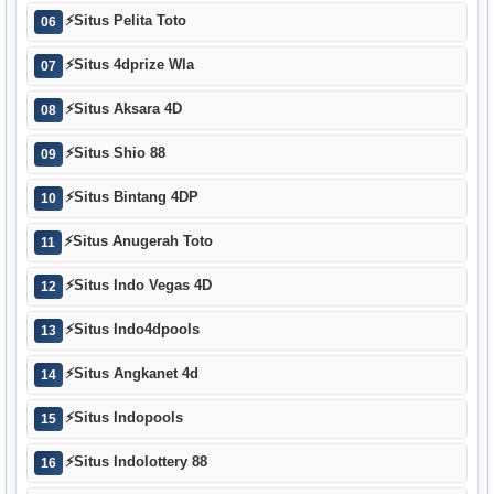
⚡
Situs Pelita Toto
06
⚡
Situs 4dprize Wla
07
⚡
Situs Aksara 4D
08
⚡
Situs Shio 88
09
⚡
Situs Bintang 4DP
10
⚡
Situs Anugerah Toto
11
⚡
Situs Indo Vegas 4D
12
⚡
Situs Indo4dpools
13
⚡
Situs Angkanet 4d
14
⚡
Situs Indopools
15
⚡
Situs Indolottery 88
16