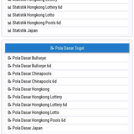
⚽ Bola Hitam Singapore
📊 Statistik Hongkong Lottery 6d
⚽ Bola Hitam Sydney
📊 Statistik Hongkong Lotto
⚽ Bola Hitam Sydney Lottery
📊 Statistik Hongkong Pools 6d
⚽ Bola Hitam Sydney Lottery 6d
📊 Statistik Japan
⚽ Bola Hitam Sydney Lotto
📊 Statistik Japan 6d
⚽ Bola Hitam Sydney Pools 6d
📊 Statistik Korea
📝 Pola Dasar Togel
⚽ Bola Hitam Taipei
📊 Statistik Kuda Lari
⚽ Bola Hitam Taiwan
📝 Pola Dasar Bullseye
📊 Statistik Magnum Cambodia
📝 Pola Dasar Bullseye 6d
📊 Statistik Nagoya
📝 Pola Dasar Chinapools
📊 Statistik New York Midday
📝 Pola Dasar Chinapools 6d
📊 Statistik North Carolina Day
📝 Pola Dasar Hongkong
📊 Statistik Pcso
📝 Pola Dasar Hongkong Lottery
📊 Statistik Pennsylvania Day
📝 Pola Dasar Hongkong Lottery 6d
📊 Statistik Sao Paulo
📝 Pola Dasar Hongkong Lotto
📊 Statistik Singapore
📝 Pola Dasar Hongkong Pools 6d
📊 Statistik Sydney
📝 Pola Dasar Japan
📊 Statistik Sydney Lottery