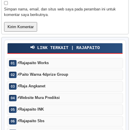
Simpan nama, email, dan situs web saya pada peramban ini untuk
komentar saya berikutnya.
📢 LINK TERKAIT | RAJAPAITO
⚡
Rajapaito Works
01
⚡
Paito Warna 4dprize Group
02
⚡
Raja Angkanet
03
⚡
Website Mura Prediksi
04
⚡
Rajapaito INK
05
⚡
Rajapaito Sbs
06