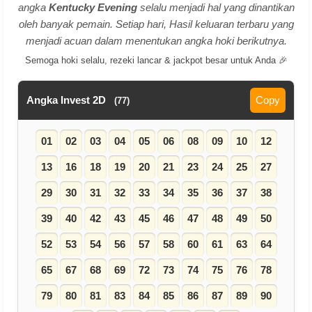
angka
Kentucky Evening
selalu menjadi hal yang dinantikan
oleh banyak pemain. Setiap hari, Hasil keluaran terbaru yang
menjadi acuan dalam menentukan angka hoki berikutnya.
Semoga hoki selalu, rezeki lancar & jackpot besar untuk Anda 🎉
Angka Invest 2D
Copy
(77)
01
02
03
04
05
06
08
09
10
12
13
16
18
19
20
21
23
24
25
27
29
30
31
32
33
34
35
36
37
38
39
40
42
43
45
46
47
48
49
50
52
53
54
56
57
58
60
61
63
64
65
67
68
69
72
73
74
75
76
78
79
80
81
83
84
85
86
87
89
90