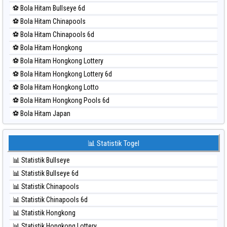
⚽ Bola Merah Magnum Cambodia
⚽ Bola Hitam Bullseye 6d
⚽ Bola Merah Nagoya
⚽ Bola Hitam Chinapools
⚽ Bola Merah North Carolina Day
⚽ Bola Hitam Chinapools 6d
⚽ Bola Merah Pcso
⚽ Bola Hitam Hongkong
⚽ Bola Merah Sao Paulo
⚽ Bola Hitam Hongkong Lottery
⚽ Bola Merah Singapore
⚽ Bola Hitam Hongkong Lottery 6d
⚽ Bola Merah Sydney
⚽ Bola Hitam Hongkong Lotto
⚽ Bola Merah Sydney Lottery
⚽ Bola Hitam Hongkong Pools 6d
⚽ Bola Merah Sydney Lottery 6d
⚽ Bola Hitam Japan
⚽ Bola Merah Sydney Lotto
⚽ Bola Hitam Japan 6d
⚽ Bola Merah Sydney Pools 6d
⚽ Bola Hitam Korea
📊 Statistik Togel
⚽ Bola Merah Taipei
⚽ Bola Hitam Kuda Lari
⚽ Bola Merah Taiwan
📊 Statistik Bullseye
⚽ Bola Hitam Magnum Cambodia
📊 Statistik Bullseye 6d
⚽ Bola Hitam Nagoya
📊 Statistik Chinapools
⚽ Bola Hitam North Carolina Day
📊 Statistik Chinapools 6d
⚽ Bola Hitam Pcso
📊 Statistik Hongkong
⚽ Bola Hitam Sao Paulo
📊 Statistik Hongkong Lottery