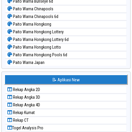
Paito Warna Bullseye 6d
Paito Warna Chinapools
Paito Warna Chinapools 6d
Paito Warna Hongkong
Paito Warna Hongkong Lottery
Paito Warna Hongkong Lottery 6d
Paito Warna Hongkong Lotto
Paito Warna Hongkong Pools 6d
Paito Warna Japan
Paito Warna Japan 6d
Paito Warna Korea
📝 Aplikasi New
Paito Warna Kuda Lari
Rekap Angka 2D
Paito Warna Magnum Cambodia
Rekap Angka 3D
Paito Warna Nagoya
Rekap Angka 4D
Paito Warna New York Midday
Rekap Kumat
Paito Warna North Carolina Day
Rekap CT
Paito Warna Pcso
Togel Analysis Pro
Paito Warna Pennsylvania Day