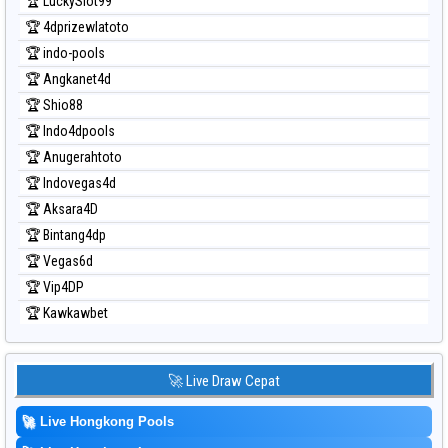
🏆 LuckySlot99
🏆 4dprizewlatoto
🏆 indo-pools
🏆 Angkanet4d
🏆 Shio88
🏆 Indo4dpools
🏆 Anugerahtoto
🏆 Indovegas4d
🏆 Aksara4D
🏆 Bintang4dp
🏆 Vegas6d
🏆 Vip4DP
🏆 Kawkawbet
🚀 Live Draw Cepat
🚀
Live Hongkong Pools