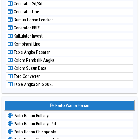
Generator 2d/3d
Paito Warna Sao Paulo
Generator Line
Paito Warna Singapore
Rumus Harian Lengkap
Paito Warna Sydney
Generator BBFS
Paito Warna Sydney Lottery
Kalkulator Invest
Paito Warna Sydney Lottery 6d
Kombinasi Line
Paito Warna Sydney Lotto
Table Angka Pasaran
Paito Warna Sydney Pools 6d
Kolom Pembalik Angka
Paito Warna Taipei
Kolom Susun Data
Paito Warna Taiwan
Toto Converter
Table Angka Shio 2026
📝 Paito Warna Harian
Paito Harian Bullseye
Paito Harian Bullseye 6d
Paito Harian Chinapools