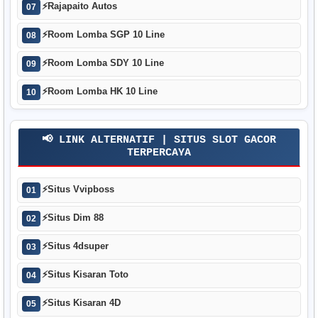
⚡
Rajapaito Autos
07
⚡
Room Lomba SGP 10 Line
08
⚡
Room Lomba SDY 10 Line
09
⚡
Room Lomba HK 10 Line
10
📢 LINK ALTERNATIF | SITUS SLOT GACOR
TERPERCAYA
⚡
Situs Vvipboss
01
⚡
Situs Dim 88
02
⚡
Situs 4dsuper
03
⚡
Situs Kisaran Toto
04
⚡
Situs Kisaran 4D
05