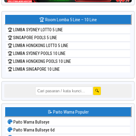
🏆 Room Lomba 5 Line – 10 Line
🏆 LOMBA SYDNEY LOTTO 5 LINE
🏆 SINGAPORE POOLS 5 LINE
🏆 LOMBA HONGKONG LOTTO 5 LINE
🏆 LOMBA SYDNEY POOLS 10 LINE
🏆 LOMBA HONGKONG POOLS 10 LINE
🏆 LOMBA SINGAPORE 10 LINE
🔍
📝 Paito Warna Populer
Paito Warna Bullseye
Paito Warna Bullseye 6d