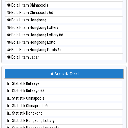
⚽ Bola Merah Nagoya
⚽ Bola Hitam Chinapools
⚽ Bola Merah North Carolina Day
⚽ Bola Hitam Chinapools 6d
⚽ Bola Merah Pcso
⚽ Bola Hitam Hongkong
⚽ Bola Merah Sao Paulo
⚽ Bola Hitam Hongkong Lottery
⚽ Bola Merah Singapore
⚽ Bola Hitam Hongkong Lottery 6d
⚽ Bola Merah Sydney
⚽ Bola Hitam Hongkong Lotto
⚽ Bola Merah Sydney Lottery
⚽ Bola Hitam Hongkong Pools 6d
⚽ Bola Merah Sydney Lottery 6d
⚽ Bola Hitam Japan
⚽ Bola Merah Sydney Lotto
⚽ Bola Hitam Japan 6d
⚽ Bola Merah Sydney Pools 6d
⚽ Bola Hitam Korea
📊 Statistik Togel
⚽ Bola Merah Taipei
⚽ Bola Hitam Kuda Lari
⚽ Bola Merah Taiwan
📊 Statistik Bullseye
⚽ Bola Hitam Magnum Cambodia
📊 Statistik Bullseye 6d
⚽ Bola Hitam Nagoya
📊 Statistik Chinapools
⚽ Bola Hitam North Carolina Day
📊 Statistik Chinapools 6d
⚽ Bola Hitam Pcso
📊 Statistik Hongkong
⚽ Bola Hitam Sao Paulo
📊 Statistik Hongkong Lottery
⚽ Bola Hitam Singapore