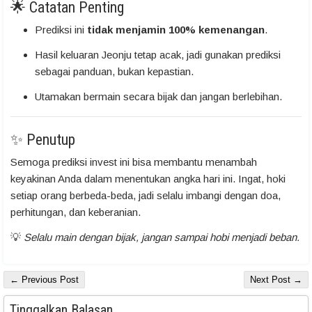
🌟 Catatan Penting
Prediksi ini
tidak menjamin 100% kemenangan
.
Hasil keluaran Jeonju tetap acak, jadi gunakan prediksi
sebagai panduan, bukan kepastian.
Utamakan bermain secara bijak dan jangan berlebihan.
✨ Penutup
Semoga prediksi invest ini bisa membantu menambah
keyakinan Anda dalam menentukan angka hari ini. Ingat, hoki
setiap orang berbeda-beda, jadi selalu imbangi dengan doa,
perhitungan, dan keberanian.
💡
Selalu main dengan bijak, jangan sampai hobi menjadi beban.
← Previous Post
Next Post →
Tinggalkan Balasan