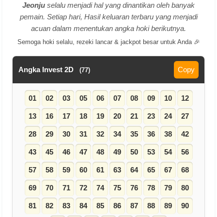
Jeonju
selalu menjadi hal yang dinantikan oleh banyak
pemain. Setiap hari, Hasil keluaran terbaru yang menjadi
acuan dalam menentukan angka hoki berikutnya.
Semoga hoki selalu, rezeki lancar & jackpot besar untuk Anda 🎉
Angka Invest 2D
Copy
(77)
01
02
03
05
06
07
08
09
10
12
13
16
17
18
19
20
21
23
24
27
28
29
30
31
32
34
35
36
38
42
43
45
46
47
48
49
50
53
54
56
57
58
59
60
61
63
64
65
67
68
69
70
71
72
74
75
76
78
79
80
81
82
83
84
85
86
87
88
89
90