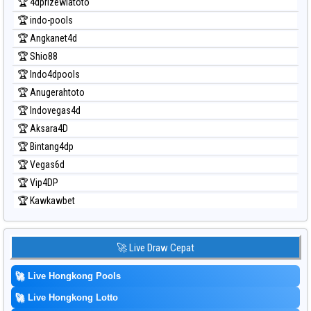
🏆 4dprizewlatoto
🏆 indo-pools
🏆 Angkanet4d
🏆 Shio88
🏆 Indo4dpools
🏆 Anugerahtoto
🏆 Indovegas4d
🏆 Aksara4D
🏆 Bintang4dp
🏆 Vegas6d
🏆 Vip4DP
🏆 Kawkawbet
🚀 Live Draw Cepat
🚀
Live Hongkong Pools
🚀
Live Hongkong Lotto