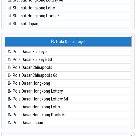
📊 Statistik Hongkong Lottery 6d
⚽ Bola Hitam Sydney
📊 Statistik Hongkong Lotto
⚽ Bola Hitam Sydney Lottery
📊 Statistik Hongkong Pools 6d
⚽ Bola Hitam Sydney Lottery 6d
📊 Statistik Japan
⚽ Bola Hitam Sydney Lotto
📊 Statistik Japan 6d
⚽ Bola Hitam Sydney Pools 6d
📊 Statistik Korea
📝 Pola Dasar Togel
⚽ Bola Hitam Taipei
📊 Statistik Kuda Lari
⚽ Bola Hitam Taiwan
📝 Pola Dasar Bullseye
📊 Statistik Magnum Cambodia
📝 Pola Dasar Bullseye 6d
📊 Statistik Nagoya
📝 Pola Dasar Chinapools
📊 Statistik New York Midday
📝 Pola Dasar Chinapools 6d
📊 Statistik North Carolina Day
📝 Pola Dasar Hongkong
📊 Statistik Pcso
📝 Pola Dasar Hongkong Lottery
📊 Statistik Pennsylvania Day
📝 Pola Dasar Hongkong Lottery 6d
📊 Statistik Sao Paulo
📝 Pola Dasar Hongkong Lotto
📊 Statistik Singapore
📝 Pola Dasar Hongkong Pools 6d
📊 Statistik Sydney
📝 Pola Dasar Japan
📊 Statistik Sydney Lottery
📝 Pola Dasar Japan 6d
📊 Statistik Sydney Lottery 6d