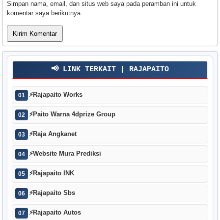
Simpan nama, email, dan situs web saya pada peramban ini untuk
komentar saya berikutnya.
📢 LINK TERKAIT | RAJAPAITO
⚡
Rajapaito Works
01
⚡
Paito Warna 4dprize Group
02
⚡
Raja Angkanet
03
⚡
Website Mura Prediksi
04
⚡
Rajapaito INK
05
⚡
Rajapaito Sbs
06
⚡
Rajapaito Autos
07