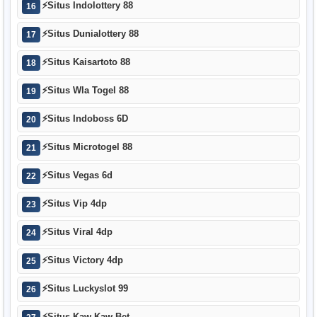
⚡
Situs Indolottery 88
16
⚡
Situs Dunialottery 88
17
⚡
Situs Kaisartoto 88
18
⚡
Situs Wla Togel 88
19
⚡
Situs Indoboss 6D
20
⚡
Situs Microtogel 88
21
⚡
Situs Vegas 6d
22
⚡
Situs Vip 4dp
23
⚡
Situs Viral 4dp
24
⚡
Situs Victory 4dp
25
⚡
Situs Luckyslot 99
26