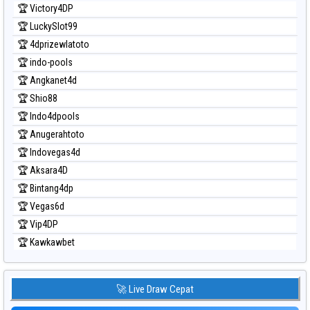
🏆 Victory4DP
🏆 LuckySlot99
🏆 4dprizewlatoto
🏆 indo-pools
🏆 Angkanet4d
🏆 Shio88
🏆 Indo4dpools
🏆 Anugerahtoto
🏆 Indovegas4d
🏆 Aksara4D
🏆 Bintang4dp
🏆 Vegas6d
🏆 Vip4DP
🏆 Kawkawbet
🚀 Live Draw Cepat