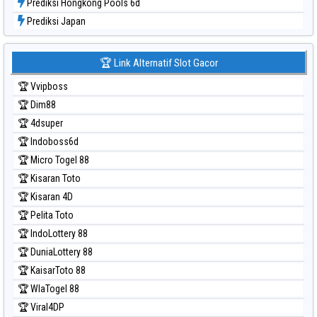
Prediksi Hongkong Pools 6d
Prediksi Japan
Prediksi Japan 6d
Prediksi Korea
🏆 Link Alternatif Slot Gacor
Prediksi Kuda Lari
🏆 Vvipboss
Prediksi Magnum Cambodia
🏆 Dim88
Prediksi Nagoya
🏆 4dsuper
Prediksi North Carolina Day
🏆 Indoboss6d
Prediksi Pcso
🏆 Micro Togel 88
Prediksi Sao Paulo
🏆 Kisaran Toto
Prediksi Singapore
🏆 Kisaran 4D
Prediksi Sydney
🏆 Pelita Toto
Prediksi Sydney Lottery
🏆 IndoLottery 88
Prediksi Sydney Lottery 6d
🏆 DuniaLottery 88
Prediksi Sydney Lotto
🏆 KaisarToto 88
Prediksi Sydney Pools 6d
🏆 WlaTogel 88
Prediksi Taipei
🏆 Viral4DP
Prediksi Taiwan