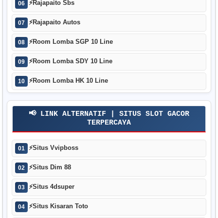
⚡
Rajapaito Sbs
06
⚡
Rajapaito Autos
07
⚡
Room Lomba SGP 10 Line
08
⚡
Room Lomba SDY 10 Line
09
⚡
Room Lomba HK 10 Line
10
📢 LINK ALTERNATIF | SITUS SLOT GACOR
TERPERCAYA
⚡
Situs Vvipboss
01
⚡
Situs Dim 88
02
⚡
Situs 4dsuper
03
⚡
Situs Kisaran Toto
04