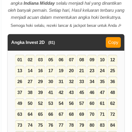
angka
Indiana Midday
selalu menjadi hal yang dinantikan
oleh banyak pemain. Setiap hari, Hasil keluaran terbaru yang
menjadi acuan dalam menentukan angka hoki berikutnya.
Semoga hoki selalu, rezeki lancar & jackpot besar untuk Anda 🎉
Angka Invest 2D
Copy
(81)
01
02
03
05
06
07
08
09
10
12
13
14
16
17
19
20
21
23
24
25
26
27
29
30
31
32
33
34
35
36
37
38
39
41
42
43
45
46
47
48
49
50
52
53
54
56
57
60
61
62
63
64
65
66
67
68
69
70
71
72
73
74
75
76
77
78
79
80
83
84