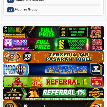
⚡
Situs Kaw Kaw Bet
27
⚡
4dprize Group
28