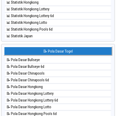
📊 Statistik Hongkong
⚽ Bola Hitam Sao Paulo
📊 Statistik Hongkong Lottery
⚽ Bola Hitam Singapore
📊 Statistik Hongkong Lottery 6d
⚽ Bola Hitam Sydney
📊 Statistik Hongkong Lotto
⚽ Bola Hitam Sydney Lottery
📊 Statistik Hongkong Pools 6d
⚽ Bola Hitam Sydney Lottery 6d
📊 Statistik Japan
⚽ Bola Hitam Sydney Lotto
📊 Statistik Japan 6d
⚽ Bola Hitam Sydney Pools 6d
📊 Statistik Korea
📝 Pola Dasar Togel
⚽ Bola Hitam Taipei
📊 Statistik Kuda Lari
⚽ Bola Hitam Taiwan
📝 Pola Dasar Bullseye
📊 Statistik Magnum Cambodia
📝 Pola Dasar Bullseye 6d
📊 Statistik Nagoya
📝 Pola Dasar Chinapools
📊 Statistik New York Midday
📝 Pola Dasar Chinapools 6d
📊 Statistik North Carolina Day
📝 Pola Dasar Hongkong
📊 Statistik Pcso
📝 Pola Dasar Hongkong Lottery
📊 Statistik Pennsylvania Day
📝 Pola Dasar Hongkong Lottery 6d
📊 Statistik Sao Paulo
📝 Pola Dasar Hongkong Lotto
📊 Statistik Singapore
📝 Pola Dasar Hongkong Pools 6d