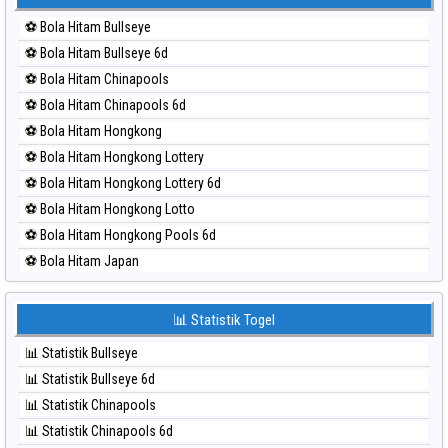
⚽ Bola Merah Kuda Lari
⚽ Bola Hitam Bullseye
⚽ Bola Merah Magnum Cambodia
⚽ Bola Hitam Bullseye 6d
⚽ Bola Merah Nagoya
⚽ Bola Hitam Chinapools
⚽ Bola Merah North Carolina Day
⚽ Bola Hitam Chinapools 6d
⚽ Bola Merah Pcso
⚽ Bola Hitam Hongkong
⚽ Bola Merah Sao Paulo
⚽ Bola Hitam Hongkong Lottery
⚽ Bola Merah Singapore
⚽ Bola Hitam Hongkong Lottery 6d
⚽ Bola Merah Sydney
⚽ Bola Hitam Hongkong Lotto
⚽ Bola Merah Sydney Lottery
⚽ Bola Hitam Hongkong Pools 6d
⚽ Bola Merah Sydney Lottery 6d
⚽ Bola Hitam Japan
⚽ Bola Merah Sydney Lotto
⚽ Bola Hitam Japan 6d
⚽ Bola Merah Sydney Pools 6d
⚽ Bola Hitam Korea
📊 Statistik Togel
⚽ Bola Merah Taipei
⚽ Bola Hitam Kuda Lari
⚽ Bola Merah Taiwan
📊 Statistik Bullseye
⚽ Bola Hitam Magnum Cambodia
📊 Statistik Bullseye 6d
⚽ Bola Hitam Nagoya
📊 Statistik Chinapools
⚽ Bola Hitam North Carolina Day
📊 Statistik Chinapools 6d
⚽ Bola Hitam Pcso