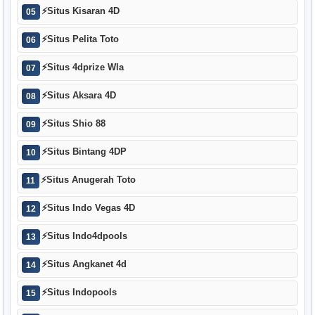
⚡
Situs Kisaran 4D
05
⚡
Situs Pelita Toto
06
⚡
Situs 4dprize Wla
07
⚡
Situs Aksara 4D
08
⚡
Situs Shio 88
09
⚡
Situs Bintang 4DP
10
⚡
Situs Anugerah Toto
11
⚡
Situs Indo Vegas 4D
12
⚡
Situs Indo4dpools
13
⚡
Situs Angkanet 4d
14
⚡
Situs Indopools
15