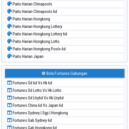
Paito Harian Chinapools
Paito Harian Chinapools 6d
Paito Harian Hongkong
Paito Harian Hongkong Lottery
Paito Harian Hongkong Lottery 6d
Paito Harian Hongkong Lotto
Paito Harian Hongkong Pools 6d
Paito Harian Japan
Paito Harian Japan 6d
Paito Harian Korea
⚽ Bola Fortunes Gabungan
Paito Harian Kuda Lari
Fortunes Sd 6d Vs Hk 6d
Paito Harian Magnum Cambodia
Fortunes Sd Lotto Vs Hk Lotto
Paito Harian Nagoya
Fortunes Sd Ltry6d Vs Hk Ltry6d
Paito Harian New York Midday
Fortunes China 6d Vs Japan 6d
Paito Harian North Carolina Day
Fortunes Sydney | Sgp | Hongkong
Paito Harian Pcso
Fortunes Gab Sydney 6d
Paito Harian Pennsylvania Day
Fortunes Gab Hongkong 6d