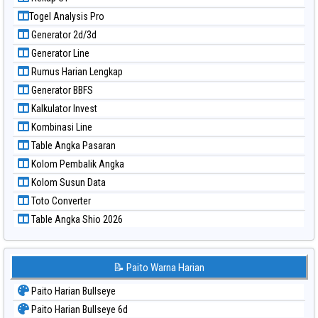
Paito Warna Pcso
Togel Analysis Pro
Paito Warna Pennsylvania Day
Generator 2d/3d
Paito Warna Sao Paulo
Generator Line
Paito Warna Singapore
Rumus Harian Lengkap
Paito Warna Sydney
Generator BBFS
Paito Warna Sydney Lottery
Kalkulator Invest
Paito Warna Sydney Lottery 6d
Kombinasi Line
Paito Warna Sydney Lotto
Table Angka Pasaran
Paito Warna Sydney Pools 6d
Kolom Pembalik Angka
Paito Warna Taipei
Kolom Susun Data
Paito Warna Taiwan
Toto Converter
Table Angka Shio 2026
📝 Paito Warna Harian
Paito Harian Bullseye
Paito Harian Bullseye 6d