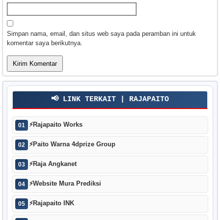
Simpan nama, email, dan situs web saya pada peramban ini untuk
komentar saya berikutnya.
📢 LINK TERKAIT | RAJAPAITO
⚡
Rajapaito Works
01
⚡
Paito Warna 4dprize Group
02
⚡
Raja Angkanet
03
⚡
Website Mura Prediksi
04
⚡
Rajapaito INK
05