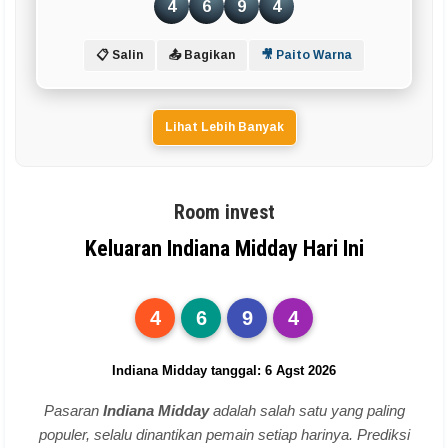
4
6
9
4
📋 Salin
📤 Bagikan
🎥 Paito Warna
Lihat Lebih Banyak
Room invest
Keluaran Indiana Midday Hari Ini
4
6
9
4
Indiana Midday tanggal: 6 Agst 2026
Pasaran
Indiana Midday
adalah salah satu yang paling
populer, selalu dinantikan pemain setiap harinya. Prediksi