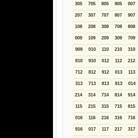
305
705
805
905
007
207
307
707
807
907
108
208
308
708
808
009
109
209
309
709
909
010
110
210
310
810
910
012
112
212
712
812
912
013
113
313
713
813
913
014
214
314
714
814
914
115
215
315
715
815
016
116
216
316
716
916
017
117
217
317