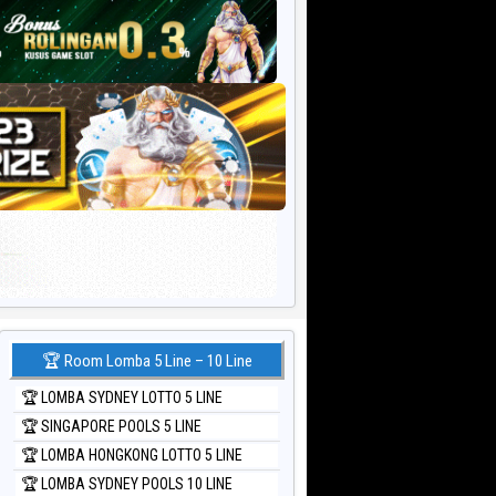
🏆 Room Lomba 5 Line – 10 Line
🏆 LOMBA SYDNEY LOTTO 5 LINE
🏆 SINGAPORE POOLS 5 LINE
🏆 LOMBA HONGKONG LOTTO 5 LINE
🏆 LOMBA SYDNEY POOLS 10 LINE