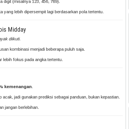
 digit (misalnya 123, 456, 789).
a yang lebih dipersempit lagi berdasarkan pola tertentu.
nois Midday
ayak diikuti
.
atusan kombinasi menjadi beberapa puluh saja.
 lebih fokus pada angka tertentu.
0% kemenangan
.
tap acak, jadi gunakan prediksi sebagai panduan, bukan kepastian.
n jangan berlebihan.