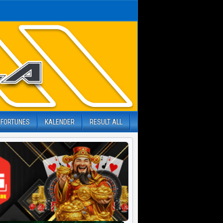
 FORTUNES
KALENDER
RESULT ALL