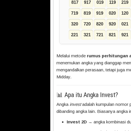
817
917
019
119
219
719
819
919
020
120
320
720
820
920
021
221
321
721
821
921
Melalui metode
rumus perhitungan 
menemukan angka yang dianggap memilik
mengandalkan perasaan, tetapi juga me
Midday.
📊 Apa itu Angka Invest?
Angka
invest
adalah kumpulan nomor pi
dibanding angka lain. Biasanya angka i
Invest 2D
→ angka kombinasi dua 