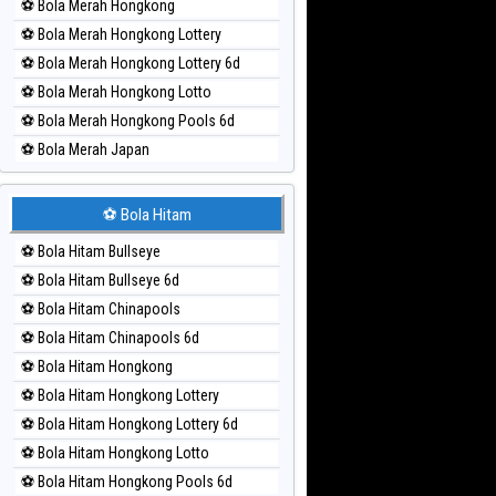
⚽ Bola Merah Hongkong
⚽ Bola Merah Hongkong Lottery
⚽ Bola Merah Hongkong Lottery 6d
⚽ Bola Merah Hongkong Lotto
⚽ Bola Merah Hongkong Pools 6d
⚽ Bola Merah Japan
⚽ Bola Merah Japan 6d
⚽ Bola Merah Korea
⚽ Bola Hitam
⚽ Bola Merah Kuda Lari
⚽ Bola Hitam Bullseye
⚽ Bola Merah Magnum Cambodia
⚽ Bola Hitam Bullseye 6d
⚽ Bola Merah Nagoya
⚽ Bola Hitam Chinapools
⚽ Bola Merah North Carolina Day
⚽ Bola Hitam Chinapools 6d
⚽ Bola Merah Pcso
⚽ Bola Hitam Hongkong
⚽ Bola Merah Sao Paulo
⚽ Bola Hitam Hongkong Lottery
⚽ Bola Merah Singapore
⚽ Bola Hitam Hongkong Lottery 6d
⚽ Bola Merah Sydney
⚽ Bola Hitam Hongkong Lotto
⚽ Bola Merah Sydney Lottery
⚽ Bola Hitam Hongkong Pools 6d
⚽ Bola Merah Sydney Lottery 6d