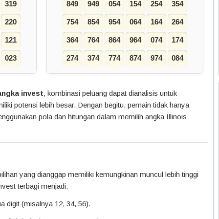
319
849
949
054
154
254
354
220
754
854
954
064
164
264
121
364
764
864
964
074
174
023
274
374
774
874
974
084
angka invest
, kombinasi peluang dapat dianalisis untuk
i potensi lebih besar. Dengan begitu, pemain tidak hanya
nggunakan pola dan hitungan dalam memilih angka Illinois
lihan yang dianggap memiliki kemungkinan muncul lebih tinggi
nvest terbagi menjadi:
digit (misalnya 12, 34, 56).