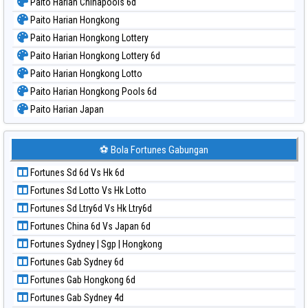
Paito Harian Chinapools 6d
Paito Harian Hongkong
Paito Harian Hongkong Lottery
Paito Harian Hongkong Lottery 6d
Paito Harian Hongkong Lotto
Paito Harian Hongkong Pools 6d
Paito Harian Japan
Paito Harian Japan 6d
Paito Harian Korea
⚽ Bola Fortunes Gabungan
Paito Harian Kuda Lari
Fortunes Sd 6d Vs Hk 6d
Paito Harian Magnum Cambodia
Fortunes Sd Lotto Vs Hk Lotto
Paito Harian Nagoya
Fortunes Sd Ltry6d Vs Hk Ltry6d
Paito Harian New York Midday
Fortunes China 6d Vs Japan 6d
Paito Harian North Carolina Day
Fortunes Sydney | Sgp | Hongkong
Paito Harian Pcso
Fortunes Gab Sydney 6d
Paito Harian Pennsylvania Day
Fortunes Gab Hongkong 6d
Paito Harian Sao Paulo
Fortunes Gab Sydney 4d
Paito Harian Singapore