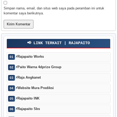
Simpan nama, email, dan situs web saya pada peramban ini untuk
komentar saya berikutnya.
📢 LINK TERKAIT | RAJAPAITO
⚡
Rajapaito Works
01
⚡
Paito Warna 4dprize Group
02
⚡
Raja Angkanet
03
⚡
Website Mura Prediksi
04
⚡
Rajapaito INK
05
⚡
Rajapaito Sbs
06