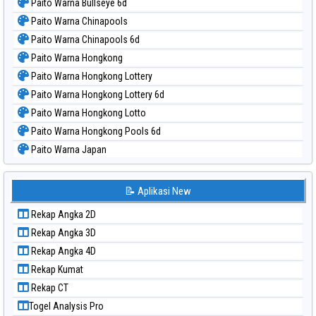
Paito Warna Bullseye 6d
Paito Warna Chinapools
Paito Warna Chinapools 6d
Paito Warna Hongkong
Paito Warna Hongkong Lottery
Paito Warna Hongkong Lottery 6d
Paito Warna Hongkong Lotto
Paito Warna Hongkong Pools 6d
Paito Warna Japan
Paito Warna Japan 6d
Paito Warna Korea
📝 Aplikasi New
Paito Warna Kuda Lari
Rekap Angka 2D
Paito Warna Magnum Cambodia
Rekap Angka 3D
Paito Warna Nagoya
Rekap Angka 4D
Paito Warna New York Midday
Rekap Kumat
Paito Warna North Carolina Day
Rekap CT
Paito Warna Pcso
Togel Analysis Pro
Paito Warna Pennsylvania Day