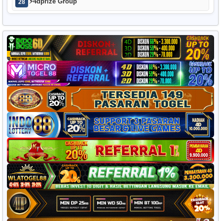
⚡
4dprize Group
28