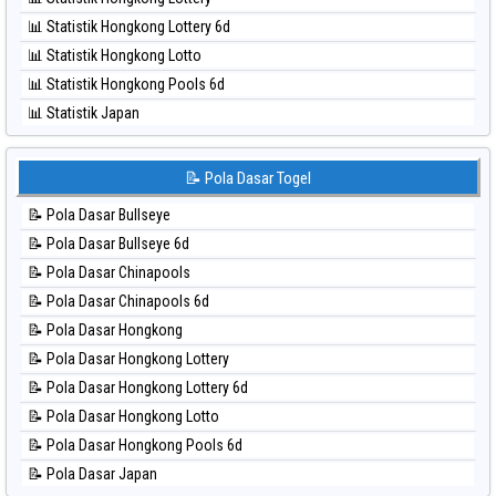
⚽ Bola Hitam Singapore
📊 Statistik Hongkong Lottery 6d
⚽ Bola Hitam Sydney
📊 Statistik Hongkong Lotto
⚽ Bola Hitam Sydney Lottery
📊 Statistik Hongkong Pools 6d
⚽ Bola Hitam Sydney Lottery 6d
📊 Statistik Japan
⚽ Bola Hitam Sydney Lotto
📊 Statistik Japan 6d
⚽ Bola Hitam Sydney Pools 6d
📊 Statistik Korea
📝 Pola Dasar Togel
⚽ Bola Hitam Taipei
📊 Statistik Kuda Lari
⚽ Bola Hitam Taiwan
📝 Pola Dasar Bullseye
📊 Statistik Magnum Cambodia
📝 Pola Dasar Bullseye 6d
📊 Statistik Nagoya
📝 Pola Dasar Chinapools
📊 Statistik New York Midday
📝 Pola Dasar Chinapools 6d
📊 Statistik North Carolina Day
📝 Pola Dasar Hongkong
📊 Statistik Pcso
📝 Pola Dasar Hongkong Lottery
📊 Statistik Pennsylvania Day
📝 Pola Dasar Hongkong Lottery 6d
📊 Statistik Sao Paulo
📝 Pola Dasar Hongkong Lotto
📊 Statistik Singapore
📝 Pola Dasar Hongkong Pools 6d
📊 Statistik Sydney
📝 Pola Dasar Japan
📊 Statistik Sydney Lottery