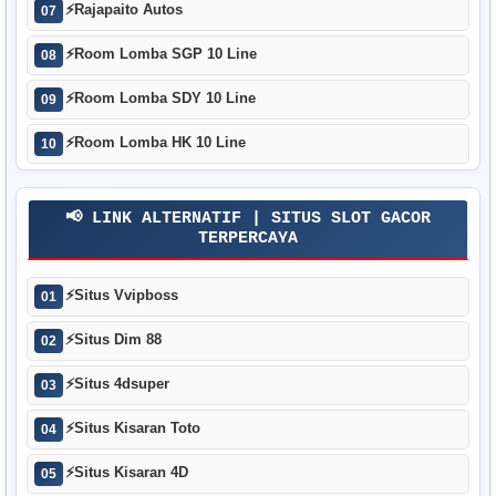
⚡
Rajapaito Autos
07
⚡
Room Lomba SGP 10 Line
08
⚡
Room Lomba SDY 10 Line
09
⚡
Room Lomba HK 10 Line
10
📢 LINK ALTERNATIF | SITUS SLOT GACOR
TERPERCAYA
⚡
Situs Vvipboss
01
⚡
Situs Dim 88
02
⚡
Situs 4dsuper
03
⚡
Situs Kisaran Toto
04
⚡
Situs Kisaran 4D
05