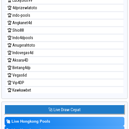
🏆 LuckySlot99
🏆 4dprizewlatoto
🏆 indo-pools
🏆 Angkanet4d
🏆 Shio88
🏆 Indo4dpools
🏆 Anugerahtoto
🏆 Indovegas4d
🏆 Aksara4D
🏆 Bintang4dp
🏆 Vegas6d
🏆 Vip4DP
🏆 Kawkawbet
🚀 Live Draw Cepat
🚀
Live Hongkong Pools