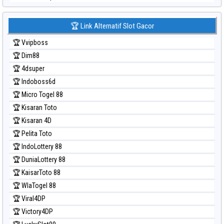
Prediksi Japan 6d
Prediksi Korea
🏆 Link Alternatif Slot Gacor
Prediksi Kuda Lari
🏆 Vvipboss
Prediksi Magnum Cambodia
🏆 Dim88
Prediksi Nagoya
🏆 4dsuper
Prediksi North Carolina Day
🏆 Indoboss6d
Prediksi Pcso
🏆 Micro Togel 88
Prediksi Sao Paulo
🏆 Kisaran Toto
Prediksi Singapore
🏆 Kisaran 4D
Prediksi Sydney
🏆 Pelita Toto
Prediksi Sydney Lottery
🏆 IndoLottery 88
Prediksi Sydney Lottery 6d
🏆 DuniaLottery 88
Prediksi Sydney Lotto
🏆 KaisarToto 88
Prediksi Sydney Pools 6d
🏆 WlaTogel 88
Prediksi Taipei
🏆 Viral4DP
Prediksi Taiwan
🏆 Victory4DP