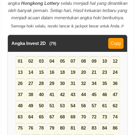
angka
Hongkong Lottery
selalu menjadi hal yang dinantikan
oleh banyak pemain. Setiap hari, Hasil keluaran terbaru yang
menjadi acuan dalam menentukan angka hoki berikutnya.
Semoga hoki selalu, rezeki lancar & jackpot besar untuk Anda 🎉
Angka Invest 2D
Copy
(79)
01
02
03
04
05
07
08
09
10
12
13
14
15
16
18
19
20
21
23
24
26
27
28
29
30
31
32
34
35
36
37
38
40
41
42
43
44
45
46
47
48
49
50
51
53
54
56
57
61
62
63
64
65
67
68
69
70
72
73
74
75
76
78
79
80
81
82
83
84
86