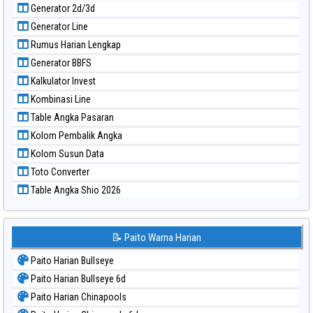
Generator 2d/3d
Paito Warna Sao Paulo
Generator Line
Paito Warna Singapore
Rumus Harian Lengkap
Paito Warna Sydney
Generator BBFS
Paito Warna Sydney Lottery
Kalkulator Invest
Paito Warna Sydney Lottery 6d
Kombinasi Line
Paito Warna Sydney Lotto
Table Angka Pasaran
Paito Warna Sydney Pools 6d
Kolom Pembalik Angka
Paito Warna Taipei
Kolom Susun Data
Paito Warna Taiwan
Toto Converter
Table Angka Shio 2026
📝 Paito Warna Harian
Paito Harian Bullseye
Paito Harian Bullseye 6d
Paito Harian Chinapools