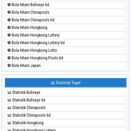
⚽ Bola Merah Magnum Cambodia
⚽ Bola Hitam Bullseye 6d
⚽ Bola Merah Nagoya
⚽ Bola Hitam Chinapools
⚽ Bola Merah North Carolina Day
⚽ Bola Hitam Chinapools 6d
⚽ Bola Merah Pcso
⚽ Bola Hitam Hongkong
⚽ Bola Merah Sao Paulo
⚽ Bola Hitam Hongkong Lottery
⚽ Bola Merah Singapore
⚽ Bola Hitam Hongkong Lottery 6d
⚽ Bola Merah Sydney
⚽ Bola Hitam Hongkong Lotto
⚽ Bola Merah Sydney Lottery
⚽ Bola Hitam Hongkong Pools 6d
⚽ Bola Merah Sydney Lottery 6d
⚽ Bola Hitam Japan
⚽ Bola Merah Sydney Lotto
⚽ Bola Hitam Japan 6d
⚽ Bola Merah Sydney Pools 6d
⚽ Bola Hitam Korea
📊 Statistik Togel
⚽ Bola Merah Taipei
⚽ Bola Hitam Kuda Lari
⚽ Bola Merah Taiwan
📊 Statistik Bullseye
⚽ Bola Hitam Magnum Cambodia
📊 Statistik Bullseye 6d
⚽ Bola Hitam Nagoya
📊 Statistik Chinapools
⚽ Bola Hitam North Carolina Day
📊 Statistik Chinapools 6d
⚽ Bola Hitam Pcso
📊 Statistik Hongkong
⚽ Bola Hitam Sao Paulo
📊 Statistik Hongkong Lottery