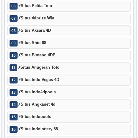
⚡
Situs Pelita Toto
06
⚡
Situs 4dprize Wla
07
⚡
Situs Aksara 4D
08
⚡
Situs Shio 88
09
⚡
Situs Bintang 4DP
10
⚡
Situs Anugerah Toto
11
⚡
Situs Indo Vegas 4D
12
⚡
Situs Indo4dpools
13
⚡
Situs Angkanet 4d
14
⚡
Situs Indopools
15
⚡
Situs Indolottery 88
16