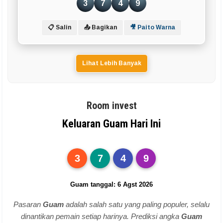
3
7
4
9
📋 Salin
📤 Bagikan
🎥 Paito Warna
Lihat Lebih Banyak
Room invest
Keluaran Guam Hari Ini
3
7
4
9
Guam tanggal: 6 Agst 2026
Pasaran
Guam
adalah salah satu yang paling populer, selalu
dinantikan pemain setiap harinya. Prediksi angka
Guam