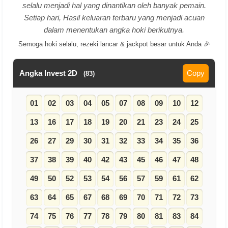
selalu menjadi hal yang dinantikan oleh banyak pemain.
Setiap hari, Hasil keluaran terbaru yang menjadi acuan
dalam menentukan angka hoki berikutnya.
Semoga hoki selalu, rezeki lancar & jackpot besar untuk Anda 🎉
Angka Invest 2D
Copy
(83)
01
02
03
04
05
07
08
09
10
12
13
16
17
18
19
20
21
23
24
25
26
27
29
30
31
32
33
34
35
36
37
38
39
40
42
43
45
46
47
48
49
50
52
53
54
56
57
59
61
62
63
64
65
67
68
69
70
71
72
73
74
75
76
77
78
79
80
81
83
84