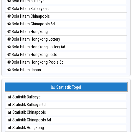
⚽ Bola Hitam Bullseye
⚽ Bola Merah Magnum Cambodia
⚽ Bola Hitam Bullseye 6d
⚽ Bola Merah Nagoya
⚽ Bola Hitam Chinapools
⚽ Bola Merah North Carolina Day
⚽ Bola Hitam Chinapools 6d
⚽ Bola Merah Pcso
⚽ Bola Hitam Hongkong
⚽ Bola Merah Sao Paulo
⚽ Bola Hitam Hongkong Lottery
⚽ Bola Merah Singapore
⚽ Bola Hitam Hongkong Lottery 6d
⚽ Bola Merah Sydney
⚽ Bola Hitam Hongkong Lotto
⚽ Bola Merah Sydney Lottery
⚽ Bola Hitam Hongkong Pools 6d
⚽ Bola Merah Sydney Lottery 6d
⚽ Bola Hitam Japan
⚽ Bola Merah Sydney Lotto
⚽ Bola Hitam Japan 6d
⚽ Bola Merah Sydney Pools 6d
⚽ Bola Hitam Korea
📊 Statistik Togel
⚽ Bola Merah Taipei
⚽ Bola Hitam Kuda Lari
⚽ Bola Merah Taiwan
📊 Statistik Bullseye
⚽ Bola Hitam Magnum Cambodia
📊 Statistik Bullseye 6d
⚽ Bola Hitam Nagoya
📊 Statistik Chinapools
⚽ Bola Hitam North Carolina Day
📊 Statistik Chinapools 6d
⚽ Bola Hitam Pcso
📊 Statistik Hongkong
⚽ Bola Hitam Sao Paulo