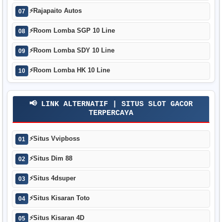
⚡
Rajapaito Autos
07
⚡
Room Lomba SGP 10 Line
08
⚡
Room Lomba SDY 10 Line
09
⚡
Room Lomba HK 10 Line
10
📢 LINK ALTERNATIF | SITUS SLOT GACOR
TERPERCAYA
⚡
Situs Vvipboss
01
⚡
Situs Dim 88
02
⚡
Situs 4dsuper
03
⚡
Situs Kisaran Toto
04
⚡
Situs Kisaran 4D
05