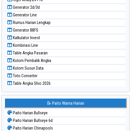
Paito Warna Pennsylvania Day
Generator 2d/3d
Paito Warna Sao Paulo
Generator Line
Paito Warna Singapore
Rumus Harian Lengkap
Paito Warna Sydney
Generator BBFS
Paito Warna Sydney Lottery
Kalkulator Invest
Paito Warna Sydney Lottery 6d
Kombinasi Line
Paito Warna Sydney Lotto
Table Angka Pasaran
Paito Warna Sydney Pools 6d
Kolom Pembalik Angka
Paito Warna Taipei
Kolom Susun Data
Paito Warna Taiwan
Toto Converter
Table Angka Shio 2026
📝 Paito Warna Harian
Paito Harian Bullseye
Paito Harian Bullseye 6d
Paito Harian Chinapools