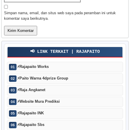
Simpan nama, email, dan situs web saya pada peramban ini untuk
komentar saya berikutnya.
📢 LINK TERKAIT | RAJAPAITO
⚡
Rajapaito Works
01
⚡
Paito Warna 4dprize Group
02
⚡
Raja Angkanet
03
⚡
Website Mura Prediksi
04
⚡
Rajapaito INK
05
⚡
Rajapaito Sbs
06