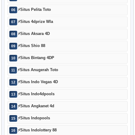
⚡
Situs Pelita Toto
06
⚡
Situs 4dprize Wla
07
⚡
Situs Aksara 4D
08
⚡
Situs Shio 88
09
⚡
Situs Bintang 4DP
10
⚡
Situs Anugerah Toto
11
⚡
Situs Indo Vegas 4D
12
⚡
Situs Indo4dpools
13
⚡
Situs Angkanet 4d
14
⚡
Situs Indopools
15
⚡
Situs Indolottery 88
16