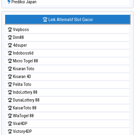
Prediksi Japan
Prediksi Japan 6d
Prediksi Korea
🏆 Link Alternatif Slot Gacor
Prediksi Kuda Lari
🏆 Vvipboss
Prediksi Magnum Cambodia
🏆 Dim88
Prediksi Nagoya
🏆 4dsuper
Prediksi North Carolina Day
🏆 Indoboss6d
Prediksi Pcso
🏆 Micro Togel 88
Prediksi Sao Paulo
🏆 Kisaran Toto
Prediksi Singapore
🏆 Kisaran 4D
Prediksi Sydney
🏆 Pelita Toto
Prediksi Sydney Lottery
🏆 IndoLottery 88
Prediksi Sydney Lottery 6d
🏆 DuniaLottery 88
Prediksi Sydney Lotto
🏆 KaisarToto 88
Prediksi Sydney Pools 6d
🏆 WlaTogel 88
Prediksi Taipei
🏆 Viral4DP
Prediksi Taiwan
🏆 Victory4DP