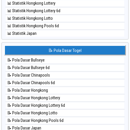
📊 Statistik Hongkong Lottery
⚽ Bola Hitam Singapore
📊 Statistik Hongkong Lottery 6d
⚽ Bola Hitam Sydney
📊 Statistik Hongkong Lotto
⚽ Bola Hitam Sydney Lottery
📊 Statistik Hongkong Pools 6d
⚽ Bola Hitam Sydney Lottery 6d
📊 Statistik Japan
⚽ Bola Hitam Sydney Lotto
📊 Statistik Japan 6d
⚽ Bola Hitam Sydney Pools 6d
📊 Statistik Korea
📝 Pola Dasar Togel
⚽ Bola Hitam Taipei
📊 Statistik Kuda Lari
⚽ Bola Hitam Taiwan
📝 Pola Dasar Bullseye
📊 Statistik Magnum Cambodia
📝 Pola Dasar Bullseye 6d
📊 Statistik Nagoya
📝 Pola Dasar Chinapools
📊 Statistik New York Midday
📝 Pola Dasar Chinapools 6d
📊 Statistik North Carolina Day
📝 Pola Dasar Hongkong
📊 Statistik Pcso
📝 Pola Dasar Hongkong Lottery
📊 Statistik Pennsylvania Day
📝 Pola Dasar Hongkong Lottery 6d
📊 Statistik Sao Paulo
📝 Pola Dasar Hongkong Lotto
📊 Statistik Singapore
📝 Pola Dasar Hongkong Pools 6d
📊 Statistik Sydney
📝 Pola Dasar Japan