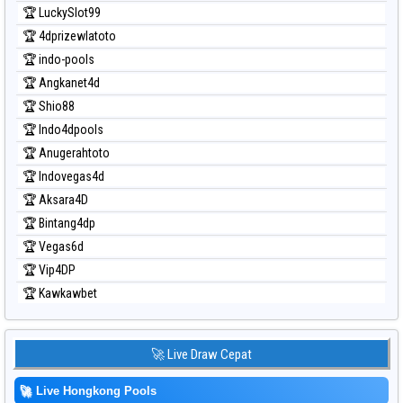
🏆 LuckySlot99
🏆 4dprizewlatoto
🏆 indo-pools
🏆 Angkanet4d
🏆 Shio88
🏆 Indo4dpools
🏆 Anugerahtoto
🏆 Indovegas4d
🏆 Aksara4D
🏆 Bintang4dp
🏆 Vegas6d
🏆 Vip4DP
🏆 Kawkawbet
🚀 Live Draw Cepat
🚀
Live Hongkong Pools