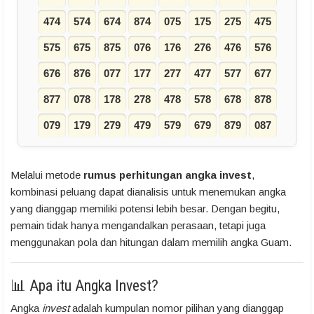
474
574
674
874
075
175
275
475
575
675
875
076
176
276
476
576
676
876
077
177
277
477
577
677
877
078
178
278
478
578
678
878
079
179
279
479
579
679
879
087
Melalui metode
rumus perhitungan angka invest
,
kombinasi peluang dapat dianalisis untuk menemukan angka
yang dianggap memiliki potensi lebih besar. Dengan begitu,
pemain tidak hanya mengandalkan perasaan, tetapi juga
menggunakan pola dan hitungan dalam memilih angka Guam.
📊 Apa itu Angka Invest?
Angka
invest
adalah kumpulan nomor pilihan yang dianggap