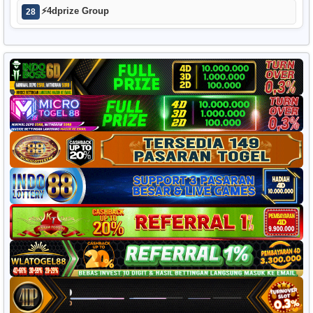
⚡
4dprize Group
28