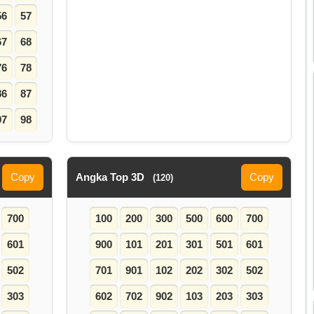
56
57
67
68
76
78
86
87
97
98
Copy
Angka Top 3D
Copy
(120)
700
100
200
300
500
600
700
601
900
101
201
301
501
601
502
701
901
102
202
302
502
303
602
702
902
103
203
303