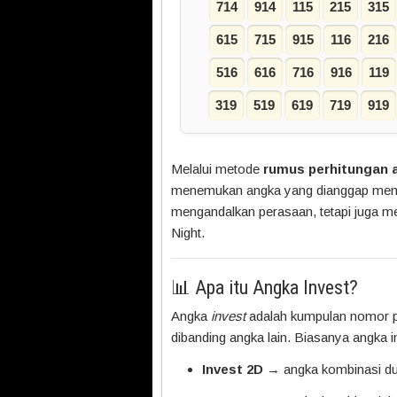
714
914
115
215
315
615
715
915
116
216
516
616
716
916
119
319
519
619
719
919
Melalui metode
rumus perhitungan 
menemukan angka yang dianggap memilik
mengandalkan perasaan, tetapi juga m
Night.
📊 Apa itu Angka Invest?
Angka
invest
adalah kumpulan nomor pi
dibanding angka lain. Biasanya angka i
Invest 2D
→ angka kombinasi dua 