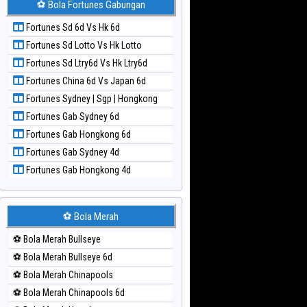
⚽ Bola Fortunes Gabungan
Paito Harian Kuda Lari
Fortunes Sd 6d Vs Hk 6d
Paito Harian Magnum Cambodia
Fortunes Sd Lotto Vs Hk Lotto
Paito Harian Nagoya
Fortunes Sd Ltry6d Vs Hk Ltry6d
Paito Harian New York Midday
Fortunes China 6d Vs Japan 6d
Paito Harian North Carolina Day
Fortunes Sydney | Sgp | Hongkong
Paito Harian Pcso
Fortunes Gab Sydney 6d
Paito Harian Pennsylvania Day
Fortunes Gab Hongkong 6d
Paito Harian Sao Paulo
Fortunes Gab Sydney 4d
Paito Harian Singapore
Fortunes Gab Hongkong 4d
Paito Harian Sydney
Paito Harian Sydney Lottery
Paito Harian Sydney Lottery 6d
⚽ Bola Merah
Paito Harian Sydney Lotto
⚽ Bola Merah Bullseye
Paito Harian Sydney Pools 6d
⚽ Bola Merah Bullseye 6d
Paito Harian Taipei
⚽ Bola Merah Chinapools
Paito Harian Taiwan
⚽ Bola Merah Chinapools 6d