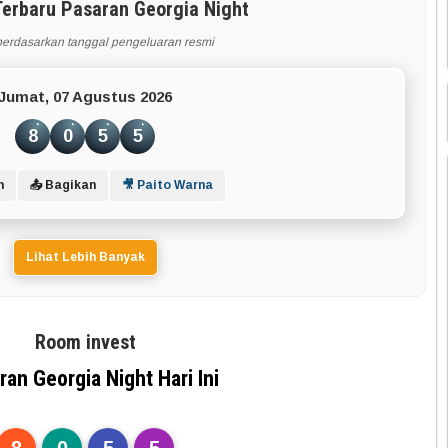
Terbaru Pasaran Georgia Night
berdasarkan tanggal pengeluaran resmi
Jumat, 07 Agustus 2026
8
0
5
5
n
📤 Bagikan
🎥 Paito Warna
Lihat Lebih Banyak
Room invest
ran Georgia Night Hari Ini
8
0
5
5