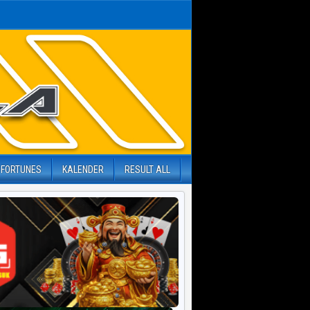
 FORTUNES
KALENDER
RESULT ALL