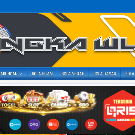
GABUNGAN
BOLA HITAM
BOLA MERAH
POLA DASAR
BOLA