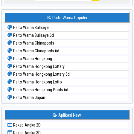
📝 Paito Warna Populer
Paito Warna Bullseye
Paito Warna Bullseye 6d
Paito Warna Chinapools
Paito Warna Chinapools 6d
Paito Warna Hongkong
Paito Warna Hongkong Lottery
Paito Warna Hongkong Lottery 6d
Paito Warna Hongkong Lotto
Paito Warna Hongkong Pools 6d
Paito Warna Japan
Paito Warna Japan 6d
Paito Warna Korea
📝 Aplikasi New
Paito Warna Kuda Lari
Rekap Angka 2D
Paito Warna Magnum Cambodia
Rekap Angka 3D