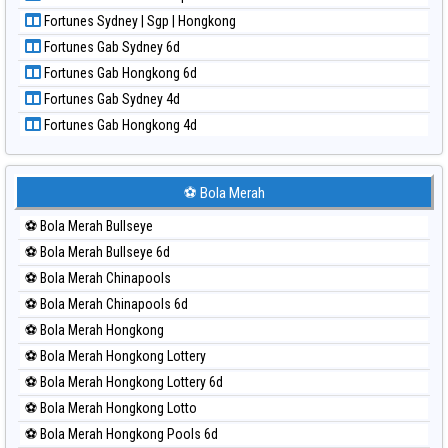
Paito Harian North Carolina Day
Fortunes Sydney | Sgp | Hongkong
Paito Harian Pcso
Fortunes Gab Sydney 6d
Paito Harian Pennsylvania Day
Fortunes Gab Hongkong 6d
Paito Harian Sao Paulo
Fortunes Gab Sydney 4d
Paito Harian Singapore
Fortunes Gab Hongkong 4d
Paito Harian Sydney
Paito Harian Sydney Lottery
Paito Harian Sydney Lottery 6d
⚽ Bola Merah
Paito Harian Sydney Lotto
⚽ Bola Merah Bullseye
Paito Harian Sydney Pools 6d
⚽ Bola Merah Bullseye 6d
Paito Harian Taipei
⚽ Bola Merah Chinapools
Paito Harian Taiwan
⚽ Bola Merah Chinapools 6d
⚽ Bola Merah Hongkong
⚽ Bola Merah Hongkong Lottery
⚽ Bola Merah Hongkong Lottery 6d
⚽ Bola Merah Hongkong Lotto
⚽ Bola Merah Hongkong Pools 6d