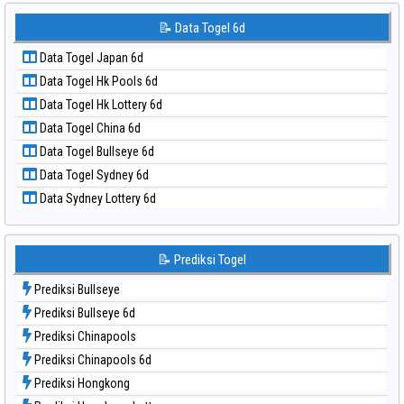
📝 Pola Dasar Sydney Pools 6d
Data Togel Korea
📝 Data Togel 6d
📝 Pola Dasar Taipei
Data Togel Kuda Lari
📝 Pola Dasar Taiwan
Data Togel Japan 6d
Data Togel Magnum Cambodia
Data Togel Hk Pools 6d
Data Togel Nagoya
Data Togel Hk Lottery 6d
Data Togel North Carolina Day
Data Togel China 6d
Data Togel Pcso
Data Togel Bullseye 6d
Data Togel Sao Paulo
Data Togel Sydney 6d
Data Togel Singapore
Data Sydney Lottery 6d
Data Togel Sydney
Data Togel Sydney Lottery
Data Togel Sydney Lottery 6d
📝 Prediksi Togel
Data Togel Sydney Lotto
Prediksi Bullseye
Data Togel Sydney Pools 6d
Prediksi Bullseye 6d
Data Togel Taipei
Prediksi Chinapools
Data Togel Taiwan
Prediksi Chinapools 6d
Prediksi Hongkong