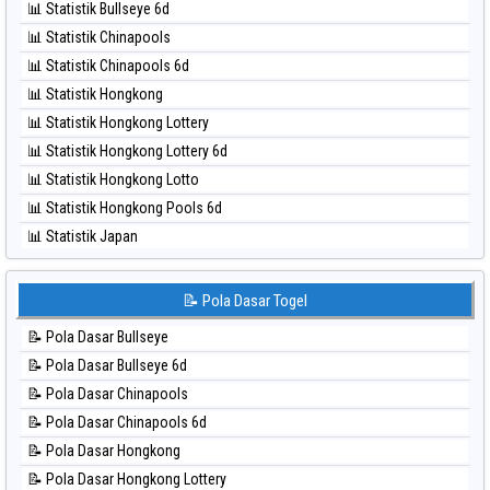
📊 Statistik Bullseye 6d
⚽ Bola Hitam Nagoya
📊 Statistik Chinapools
⚽ Bola Hitam North Carolina Day
📊 Statistik Chinapools 6d
⚽ Bola Hitam Pcso
📊 Statistik Hongkong
⚽ Bola Hitam Sao Paulo
📊 Statistik Hongkong Lottery
⚽ Bola Hitam Singapore
📊 Statistik Hongkong Lottery 6d
⚽ Bola Hitam Sydney
📊 Statistik Hongkong Lotto
⚽ Bola Hitam Sydney Lottery
📊 Statistik Hongkong Pools 6d
⚽ Bola Hitam Sydney Lottery 6d
📊 Statistik Japan
⚽ Bola Hitam Sydney Lotto
📊 Statistik Japan 6d
⚽ Bola Hitam Sydney Pools 6d
📊 Statistik Korea
📝 Pola Dasar Togel
⚽ Bola Hitam Taipei
📊 Statistik Kuda Lari
⚽ Bola Hitam Taiwan
📝 Pola Dasar Bullseye
📊 Statistik Magnum Cambodia
📝 Pola Dasar Bullseye 6d
📊 Statistik Nagoya
📝 Pola Dasar Chinapools
📊 Statistik New York Midday
📝 Pola Dasar Chinapools 6d
📊 Statistik North Carolina Day
📝 Pola Dasar Hongkong
📊 Statistik Pcso
📝 Pola Dasar Hongkong Lottery