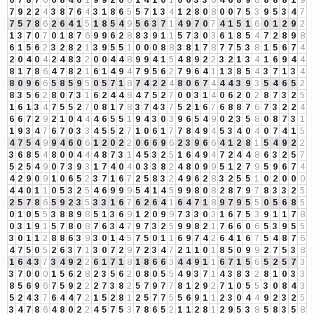
7
9
2
2
4
3
8
7
6
4
3
1
8
6
5
5
7
1
3
4
1
2
8
0
8
0
0
7
5
3
9
5
3
4
7
7
5
7
8
6
2
6
4
1
5
1
8
5
4
9
5
6
3
7
1
4
9
7
0
7
4
1
5
1
6
0
1
2
9
2
1
3
7
0
7
0
1
8
7
6
9
9
6
2
8
8
3
9
1
1
5
7
3
0
3
6
1
8
5
4
7
2
8
9
8
6
1
5
6
2
3
2
8
2
1
3
9
5
5
1
0
0
0
8
8
3
8
1
7
8
7
7
5
3
8
1
5
6
7
4
2
0
4
0
4
2
4
8
3
2
0
0
4
4
8
9
9
4
1
5
4
8
9
2
2
3
2
1
3
4
1
6
9
4
4
8
1
7
8
6
4
7
8
2
1
6
1
4
9
4
7
9
5
6
2
7
9
6
4
1
1
3
8
5
4
3
7
1
3
4
8
0
9
6
6
5
8
5
9
5
0
5
7
1
8
7
4
2
2
4
8
0
6
7
4
4
4
3
9
3
5
4
6
5
2
8
3
5
6
2
8
0
7
3
1
6
2
4
4
8
4
7
5
2
7
0
0
3
1
4
0
6
2
0
2
8
7
3
2
5
1
6
1
3
4
7
5
5
2
7
0
8
1
7
8
3
7
4
3
7
5
2
1
6
7
6
8
8
7
6
7
3
2
2
4
6
6
7
2
9
2
1
0
4
4
4
6
5
5
1
9
4
3
0
3
9
6
5
4
9
0
2
3
5
8
0
8
7
3
1
1
9
3
4
7
6
7
0
3
3
4
5
5
2
7
1
0
6
1
7
7
8
4
9
4
5
3
4
0
4
0
7
4
1
5
4
7
5
4
9
9
4
6
0
6
1
2
0
2
2
0
6
6
9
6
2
3
9
6
6
4
1
2
8
1
5
4
9
2
2
3
6
8
5
4
8
0
0
4
4
4
8
7
3
1
4
5
3
2
5
1
6
4
9
4
7
2
4
4
8
6
3
2
5
7
5
2
5
4
9
0
7
3
9
3
1
7
4
0
4
0
3
3
8
2
4
8
0
9
9
5
1
2
7
9
5
9
6
7
4
4
2
9
0
9
1
0
6
5
2
3
7
1
6
7
2
5
8
3
2
4
9
6
2
8
3
2
5
5
1
0
2
0
0
0
4
4
0
1
1
0
5
3
2
5
4
6
9
9
9
5
4
1
4
5
9
9
8
0
8
2
8
7
9
7
8
3
3
2
5
2
5
7
8
6
5
9
2
3
5
3
3
1
6
7
6
2
6
4
1
6
4
7
1
8
9
7
9
5
5
0
5
6
8
5
0
1
0
5
5
3
8
8
9
8
5
1
3
6
9
1
2
0
9
9
7
3
3
0
3
1
6
7
5
3
9
1
1
7
8
0
3
1
9
1
5
7
8
0
8
7
6
3
4
7
9
7
3
2
5
9
9
8
2
1
7
6
6
0
6
5
3
9
5
5
3
0
1
1
2
8
8
6
3
9
3
0
1
4
5
7
5
0
1
1
6
9
7
4
2
6
4
1
6
7
5
4
8
7
6
4
7
5
0
5
2
6
3
7
1
3
0
7
2
9
7
2
3
4
7
2
1
1
0
1
8
5
0
9
9
2
7
5
3
8
1
6
4
3
7
3
4
9
2
2
6
1
7
1
8
1
8
6
6
3
4
4
9
1
1
6
7
1
5
6
5
2
5
7
3
3
7
0
0
0
1
5
6
2
8
2
3
5
6
2
0
8
0
5
5
4
9
3
7
1
4
3
8
3
2
8
1
0
3
3
8
5
6
9
6
7
5
9
2
2
2
7
3
8
2
5
7
9
7
7
8
1
2
9
2
7
1
0
5
5
3
0
8
4
3
5
2
4
3
7
6
4
4
7
2
1
5
2
8
1
2
5
7
7
5
5
6
9
1
1
2
3
0
4
4
9
2
3
2
5
3
4
7
8
6
4
8
0
2
2
4
5
7
5
3
7
8
6
5
2
1
1
2
8
1
2
9
5
3
8
5
8
3
5
8