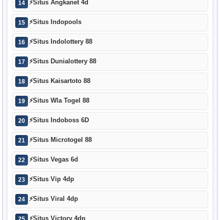
⚡
Situs Angkanet 4d
14
⚡
Situs Indopools
15
⚡
Situs Indolottery 88
16
⚡
Situs Dunialottery 88
17
⚡
Situs Kaisartoto 88
18
⚡
Situs Wla Togel 88
19
⚡
Situs Indoboss 6D
20
⚡
Situs Microtogel 88
21
⚡
Situs Vegas 6d
22
⚡
Situs Vip 4dp
23
⚡
Situs Viral 4dp
24
⚡
Situs Victory 4dp
25