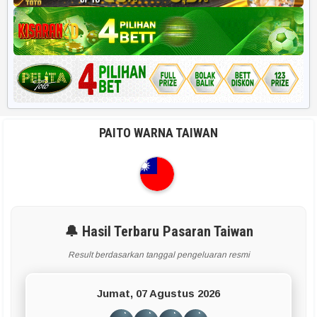
PAITO WARNA TAIWAN
🔔 Hasil Terbaru Pasaran Taiwan
Result berdasarkan tanggal pengeluaran resmi
Jumat, 07 Agustus 2026