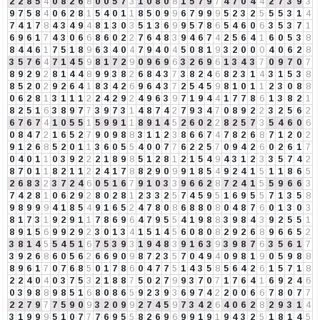
2
2
8
5
4
0
8
2
6
8
0
0
5
7
3
1
0
8
0
8
1
5
7
9
7
4
7
0
4
4
2
7
3
9
3
9
7
5
8
4
0
6
2
8
1
5
4
0
1
1
8
5
0
9
9
6
7
9
9
9
5
2
3
2
5
5
5
3
1
4
7
4
1
7
8
4
3
4
9
4
8
1
3
0
3
5
1
3
6
9
9
5
7
8
6
5
4
6
0
6
3
5
3
7
1
6
9
6
1
7
4
3
0
6
6
8
6
0
2
2
7
6
4
8
3
9
4
6
7
4
2
5
6
4
1
6
0
5
3
8
8
4
4
6
1
7
5
1
8
9
6
3
4
0
4
7
9
4
0
4
5
0
8
1
9
3
2
0
0
0
4
0
6
2
8
3
5
7
6
4
7
1
4
5
9
8
1
7
2
9
0
9
6
9
6
3
2
6
9
6
1
3
4
3
7
0
9
7
0
7
8
9
2
9
2
8
1
4
4
8
9
9
3
8
2
6
8
4
3
7
3
8
2
4
6
8
2
3
1
4
3
1
5
3
8
8
5
2
0
2
9
2
6
4
1
8
3
4
2
6
9
6
4
3
7
2
5
4
5
9
8
1
0
1
1
2
3
0
8
8
0
6
2
8
1
3
1
1
1
2
2
4
2
9
2
4
9
6
3
9
7
1
9
4
4
1
7
7
8
6
1
3
8
2
1
8
2
5
1
6
3
8
9
7
7
3
9
7
3
1
4
8
7
4
2
7
9
3
4
7
0
8
9
2
2
3
2
5
6
2
6
7
6
7
4
1
0
5
5
1
5
9
9
1
1
8
9
1
4
5
2
6
0
2
2
8
2
5
7
3
5
4
6
0
6
0
8
4
7
2
1
6
5
2
7
9
0
9
8
8
3
1
1
2
3
8
6
6
7
4
7
8
2
6
8
7
1
2
0
2
9
1
2
6
8
5
2
0
1
1
3
6
0
5
5
4
0
0
7
7
6
2
2
5
7
0
9
4
2
6
0
2
6
1
7
0
4
0
1
1
0
3
9
2
2
2
1
8
9
8
5
1
2
8
1
2
1
5
4
9
4
3
1
2
3
3
5
7
4
2
8
7
0
1
1
8
2
1
1
2
2
4
1
7
8
8
2
9
0
9
9
1
8
5
4
9
2
4
1
5
1
1
8
6
5
2
6
8
3
2
3
7
2
4
6
0
5
1
6
7
9
1
0
3
3
9
6
6
2
8
7
2
4
1
5
5
9
6
6
3
7
4
2
8
1
0
6
2
9
2
8
0
2
8
1
2
3
3
2
5
7
4
5
9
5
1
6
9
5
5
7
1
3
5
8
9
8
9
9
9
4
1
8
5
4
9
1
6
5
2
4
7
8
0
8
6
8
8
0
8
0
4
8
7
6
0
1
3
0
3
8
1
7
3
1
9
2
9
1
1
7
8
6
9
6
4
7
9
5
5
4
1
9
8
8
3
9
8
4
3
9
2
5
5
1
8
9
1
5
6
9
9
2
9
2
3
0
1
3
4
1
5
1
4
5
6
0
8
0
8
2
9
2
6
8
9
6
6
5
2
3
8
1
4
5
5
4
5
1
6
7
5
3
9
3
1
9
4
8
3
9
1
6
3
9
3
9
8
7
6
3
5
6
1
7
3
9
2
6
8
6
0
5
6
2
6
6
9
0
9
8
7
2
3
5
7
0
4
9
4
0
9
8
1
9
0
5
9
8
8
8
9
6
1
7
0
7
6
8
5
0
1
7
8
6
0
4
7
7
5
1
4
3
5
8
5
6
4
2
6
1
5
7
1
8
2
2
4
0
4
0
3
7
5
3
2
1
8
8
7
5
0
2
7
9
9
3
7
0
7
1
7
6
4
1
6
9
2
4
6
0
3
9
8
8
9
8
5
1
6
8
0
8
6
5
9
2
3
9
3
6
9
7
4
2
2
0
0
6
6
7
8
0
7
7
2
2
7
9
7
7
5
9
0
9
3
2
0
9
9
2
7
4
5
9
7
3
4
2
6
4
0
6
2
8
2
9
3
1
4
3
1
9
9
9
5
1
0
7
7
7
6
9
5
5
8
2
6
9
6
9
9
1
9
1
9
4
3
2
5
1
8
1
4
5