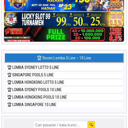
🏆 Room Lomba 5 Line – 10 Line
🏆 LOMBA SYDNEY LOTTO 5 LINE
🏆 SINGAPORE POOLS 5 LINE
🏆 LOMBA HONGKONG LOTTO 5 LINE
🏆 LOMBA SYDNEY POOLS 10 LINE
🏆 LOMBA HONGKONG POOLS 10 LINE
🏆 LOMBA SINGAPORE 10 LINE
🔍