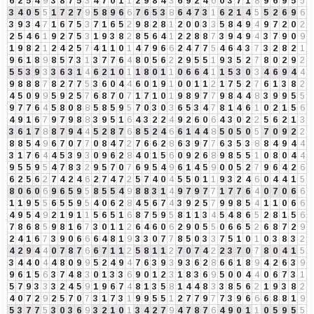
6
2
5
4
9
3
8
7
5
3
4
7
0
1
1
2
9
8
4
3
6
9
2
4
6
0
3
7
1
8
9
6
9
5
5
3
4
0
5
5
1
7
2
7
9
5
8
9
6
6
7
6
5
3
8
6
4
7
3
1
6
2
1
4
5
5
2
6
9
6
3
9
3
4
7
1
6
7
5
3
7
1
6
5
2
9
8
2
8
1
2
0
0
3
3
5
8
4
9
4
9
7
2
0
2
2
5
4
6
1
9
2
7
5
3
1
9
3
8
2
8
5
6
4
1
2
2
8
8
7
3
9
4
9
4
3
7
9
0
9
1
9
8
2
1
2
4
2
5
7
4
1
1
0
1
4
7
9
6
6
2
4
7
7
5
4
6
4
3
7
3
2
8
2
1
9
6
1
8
9
8
5
7
3
1
3
7
7
6
4
8
0
5
6
2
2
9
5
5
1
9
3
5
2
7
8
0
2
9
2
5
5
3
9
3
3
6
3
1
4
6
2
1
0
1
1
8
0
1
1
0
6
6
4
1
1
5
3
0
3
4
6
9
4
4
9
8
8
8
7
8
2
7
7
5
3
6
0
4
4
6
0
1
9
1
0
0
1
1
2
1
7
5
2
7
6
1
3
8
2
4
5
0
9
9
5
9
2
5
7
6
8
7
0
7
1
7
1
0
1
9
8
9
7
7
9
8
4
4
8
3
9
9
5
5
9
7
7
6
4
5
8
0
8
8
5
8
5
9
5
7
0
3
0
3
6
5
3
4
7
8
1
4
6
1
0
2
1
5
6
4
9
1
6
7
9
7
9
8
8
3
9
5
1
6
4
3
2
2
4
9
2
6
0
6
4
3
0
2
2
5
6
2
1
3
3
6
1
7
8
8
7
9
4
4
5
2
8
7
6
8
5
2
4
6
6
1
4
4
8
5
0
5
0
5
7
0
9
2
2
8
8
5
4
9
6
7
0
7
7
0
8
4
7
2
7
6
6
2
8
6
3
9
7
7
6
3
5
3
8
8
4
9
4
4
3
1
7
6
4
4
5
3
9
3
0
9
6
2
8
4
0
1
5
6
0
9
2
6
8
9
8
5
5
1
0
8
0
4
4
9
5
5
9
5
4
7
8
3
2
9
5
7
0
7
6
9
5
4
9
6
1
4
5
9
0
0
5
2
7
9
6
4
2
6
6
2
5
6
2
7
4
2
4
6
2
7
4
7
2
5
7
4
0
4
5
5
0
1
1
9
3
2
4
6
0
4
4
1
5
8
0
6
0
6
9
6
5
9
5
8
5
5
4
9
8
8
3
1
4
9
7
9
7
7
1
7
7
6
4
0
7
0
6
6
1
1
9
5
5
6
5
5
9
5
4
0
6
2
8
4
5
6
7
4
3
9
2
5
7
9
9
8
5
4
1
1
0
6
6
4
9
5
4
9
2
1
9
1
1
5
6
5
1
6
8
7
5
9
5
8
1
1
3
4
5
4
8
6
5
2
8
1
5
6
7
8
6
8
5
9
8
1
6
7
3
0
1
1
2
6
4
6
0
6
2
9
0
5
5
0
6
6
5
2
6
8
7
2
9
2
4
1
6
7
3
9
0
6
6
6
4
8
1
9
3
3
0
7
7
8
5
0
3
3
7
5
1
0
1
0
3
8
3
2
4
2
9
4
4
0
7
8
7
6
6
7
1
1
2
5
8
1
1
2
7
0
7
4
2
2
3
7
0
7
8
0
4
1
5
3
4
4
0
4
4
8
0
9
9
5
2
4
9
4
7
6
3
9
3
9
3
6
2
8
6
6
1
8
9
4
2
6
3
9
9
6
1
5
6
3
7
4
8
3
0
1
3
3
6
9
0
1
2
3
1
8
3
6
9
5
0
0
4
4
0
6
7
3
1
5
7
9
3
3
3
2
4
5
9
1
9
6
7
4
8
1
3
5
8
1
4
4
8
3
3
8
5
6
2
1
9
3
8
2
4
0
7
2
9
2
5
7
0
7
3
1
7
3
1
9
9
5
5
1
2
7
7
9
7
7
3
9
6
6
6
8
8
1
9
5
3
7
7
5
3
0
3
6
9
3
2
1
0
1
3
4
2
7
9
4
7
8
7
6
4
9
0
1
1
0
5
9
5
5