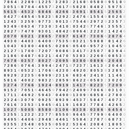
7
8
6
4
1
2
2
8
9
8
1
2
2
5
7
3
2
8
3
2
2
1
6
8
5
0
5
8
0
8
9
5
1
8
9
3
0
5
1
6
8
7
0
4
4
4
5
5
7
3
2
6
1
7
8
5
8
2
8
1
8
4
8
2
1
5
9
7
5
3
5
6
1
5
6
4
5
3
2
5
6
8
4
6
1
4
2
6
6
3
3
6
9
1
1
8
5
4
1
5
2
5
6
5
2
0
4
2
7
9
4
8
5
4
9
5
8
2
3
5
8
2
9
2
2
2
4
7
6
4
1
5
5
4
9
8
0
2
6
8
1
2
4
3
7
3
2
5
9
5
9
7
7
3
1
9
0
1
3
4
7
5
4
4
8
2
9
7
2
9
2
3
5
7
3
9
3
4
9
4
0
6
3
4
7
7
3
3
0
3
3
4
1
0
1
0
3
4
2
6
7
7
4
6
1
3
5
5
5
1
2
8
2
7
9
7
4
7
9
7
9
3
0
1
1
4
8
4
2
6
0
9
6
4
1
2
2
2
0
2
1
4
2
4
6
2
0
7
0
7
6
0
2
1
3
2
8
6
5
2
7
0
9
7
7
6
1
4
7
2
7
3
0
6
6
2
8
7
6
4
4
9
3
0
3
4
4
0
3
3
6
4
0
0
0
7
5
3
5
8
0
3
2
1
3
5
9
8
8
7
8
1
4
2
6
1
0
4
3
7
6
3
8
0
8
4
8
6
5
2
0
2
8
6
5
0
5
4
0
4
9
5
7
2
9
1
0
4
5
9
2
1
2
7
9
1
7
0
0
0
7
2
0
7
7
9
0
8
6
5
3
4
1
7
8
2
5
0
7
7
8
3
9
4
4
3
1
8
6
5
0
4
8
7
6
6
3
2
1
3
4
4
7
0
7
5
3
8
3
2
2
2
6
0
6
0
8
5
3
8
7
6
7
8
6
0
3
5
7
3
8
0
2
7
9
2
0
9
5
5
0
3
8
0
8
0
8
9
6
6
2
0
4
8
3
7
2
8
6
5
0
7
6
4
1
3
9
9
4
4
2
4
7
1
8
7
2
3
7
1
1
6
1
3
4
2
0
4
4
8
8
9
3
1
4
0
5
3
2
5
1
7
0
6
6
4
2
3
0
3
4
9
2
0
2
8
0
5
3
8
3
2
8
5
4
8
9
2
9
2
2
2
3
5
8
6
9
9
9
9
2
3
1
6
7
6
8
3
4
7
2
4
1
0
1
1
1
4
6
1
5
8
1
6
7
4
0
0
2
2
9
8
3
2
5
2
8
5
9
5
8
6
2
2
4
0
5
8
3
2
3
0
2
0
2
3
2
7
4
2
7
7
6
6
3
1
9
2
4
6
8
9
1
9
1
1
4
1
7
8
8
2
2
3
5
7
2
0
9
9
9
1
5
2
7
7
0
5
1
6
4
6
4
5
9
7
9
4
2
6
2
4
0
9
9
7
0
6
6
3
0
3
1
0
1
1
7
1
1
2
4
6
9
2
2
5
9
4
3
7
0
4
9
0
9
1
3
0
9
9
6
8
5
8
4
2
7
8
0
8
2
3
2
4
6
3
0
7
9
7
0
9
2
5
7
8
9
3
9
3
4
5
3
7
1
5
8
4
7
2
4
0
7
3
1
7
6
1
6
7
3
3
5
3
8
1
9
4
5
9
4
1
1
9
1
1
6
8
2
1
7
7
8
4
3
4
2
6
5
2
1
0
2
7
9
5
0
0
5
5
8
5
8
0
8
3
1
0
6
6
8
3
3
8
2
0
3
8
6
5
6
4
5
4
9
3
2
5
5
1
1
2
3
2
5
2
3
7
7
5
8
5
5
0
5
9
6
4
5
9
7
7
9
9
9
6
4
0
0
0
9
4
9
5
5
4
4
0
6
6
2
9
4
8
3
4
4
6
1
7
5
5
8
4
3
2
7
8
7
6
6
8
7
3
1
0
3
5
5
1
2
5
4
8
3
0
5
3
5
8
0
5
0
2
2
5
3
6
4
1
2
0
8
4
3
1
8
0
5
5