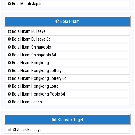
⚽ Bola Merah Japan
⚽ Bola Merah Japan 6d
⚽ Bola Merah Korea
⚽ Bola Hitam
⚽ Bola Merah Kuda Lari
⚽ Bola Hitam Bullseye
⚽ Bola Merah Magnum Cambodia
⚽ Bola Hitam Bullseye 6d
⚽ Bola Merah Nagoya
⚽ Bola Hitam Chinapools
⚽ Bola Merah North Carolina Day
⚽ Bola Hitam Chinapools 6d
⚽ Bola Merah Pcso
⚽ Bola Hitam Hongkong
⚽ Bola Merah Sao Paulo
⚽ Bola Hitam Hongkong Lottery
⚽ Bola Merah Singapore
⚽ Bola Hitam Hongkong Lottery 6d
⚽ Bola Merah Sydney
⚽ Bola Hitam Hongkong Lotto
⚽ Bola Merah Sydney Lottery
⚽ Bola Hitam Hongkong Pools 6d
⚽ Bola Merah Sydney Lottery 6d
⚽ Bola Hitam Japan
⚽ Bola Merah Sydney Lotto
⚽ Bola Hitam Japan 6d
⚽ Bola Merah Sydney Pools 6d
⚽ Bola Hitam Korea
📊 Statistik Togel
⚽ Bola Merah Taipei
⚽ Bola Hitam Kuda Lari
⚽ Bola Merah Taiwan
📊 Statistik Bullseye
⚽ Bola Hitam Magnum Cambodia