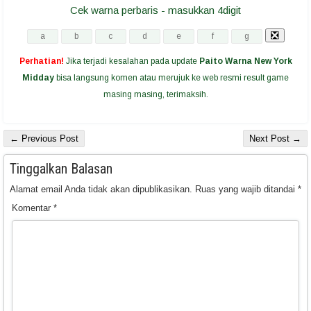
Cek warna perbaris - masukkan 4digit
Perhatian!
Jika terjadi kesalahan pada update
Paito Warna New York
Midday
bisa langsung komen atau merujuk ke web resmi result game
masing masing, terimaksih.
← Previous Post
Next Post →
Tinggalkan Balasan
Alamat email Anda tidak akan dipublikasikan.
Ruas yang wajib ditandai
*
Komentar
*