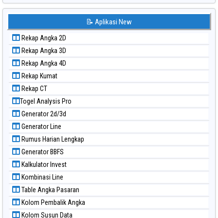
Paito Warna Japan 6d
Paito Warna Korea
📝 Aplikasi New
Paito Warna Kuda Lari
Rekap Angka 2D
Paito Warna Magnum Cambodia
Rekap Angka 3D
Paito Warna Nagoya
Rekap Angka 4D
Paito Warna New York Midday
Rekap Kumat
Paito Warna North Carolina Day
Rekap CT
Paito Warna Pcso
Togel Analysis Pro
Paito Warna Pennsylvania Day
Generator 2d/3d
Paito Warna Sao Paulo
Generator Line
Paito Warna Singapore
Rumus Harian Lengkap
Paito Warna Sydney
Generator BBFS
Paito Warna Sydney Lottery
Kalkulator Invest
Paito Warna Sydney Lottery 6d
Kombinasi Line
Paito Warna Sydney Lotto
Table Angka Pasaran
Paito Warna Sydney Pools 6d
Kolom Pembalik Angka
Paito Warna Taipei
Kolom Susun Data