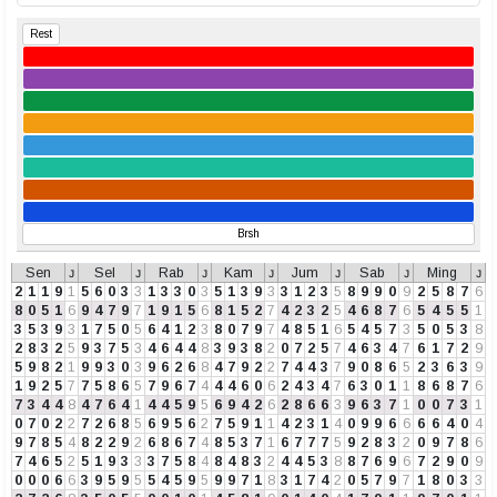
Rest
Brsh
Sen
ᴊ
Sel
ᴊ
Rab
ᴊ
Kam
ᴊ
Jum
ᴊ
Sab
ᴊ
Ming
ᴊ
2
1
1
9
1
5
6
0
3
3
1
3
3
0
3
5
1
3
9
3
3
1
2
3
5
8
9
9
0
9
2
5
8
7
6
8
0
5
1
6
9
4
7
9
7
1
9
1
5
6
8
1
5
2
7
4
2
3
2
5
4
6
8
7
6
5
4
5
5
1
3
5
3
9
3
1
7
5
0
5
6
4
1
2
3
8
0
7
9
7
4
8
5
1
6
5
4
5
7
3
5
0
5
3
8
2
8
3
2
5
9
3
7
5
3
4
6
4
4
8
3
9
3
8
2
0
7
2
5
7
4
6
3
4
7
6
1
7
2
9
5
9
8
2
1
9
9
3
0
3
9
6
2
6
8
4
7
9
2
2
7
4
4
3
7
9
0
8
6
5
2
3
6
3
9
1
9
2
5
7
7
5
8
6
5
7
9
6
7
4
4
4
6
0
6
2
4
3
4
7
6
3
0
1
1
8
6
8
7
6
7
3
4
4
8
4
7
6
4
1
4
4
5
9
5
6
9
4
2
6
2
8
6
6
3
9
6
3
7
1
0
0
7
3
1
0
7
0
2
2
7
2
6
8
5
6
9
5
6
2
7
5
9
1
1
4
2
3
1
4
0
9
9
6
6
6
6
4
0
4
9
7
8
5
4
8
2
2
9
2
6
8
6
7
4
8
5
3
7
1
6
7
7
7
5
9
2
8
3
2
0
9
7
8
6
7
4
6
5
2
5
1
9
3
3
3
7
5
8
4
8
4
8
3
2
4
4
5
3
8
8
7
6
9
6
7
2
9
0
9
0
0
0
6
6
3
9
5
9
5
5
4
5
9
5
9
9
7
1
8
3
1
7
4
2
0
5
7
9
7
1
8
0
3
3