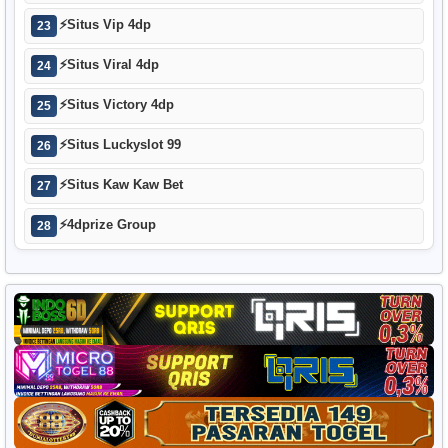
⚡
Situs Vip 4dp
23
⚡
Situs Viral 4dp
24
⚡
Situs Victory 4dp
25
⚡
Situs Luckyslot 99
26
⚡
Situs Kaw Kaw Bet
27
⚡
4dprize Group
28