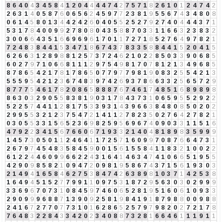
8
6
4
0
4
3
4
5
8
4
1
2
0
4
4
4
4
7
4
2
7
5
7
1
8
2
6
1
0
1
2
4
7
4
2
2
6
3
1
4
0
5
8
7
6
0
6
5
6
2
4
5
9
7
7
2
3
8
1
9
5
5
6
7
4
3
4
8
0
8
0
6
1
4
5
8
0
1
3
4
4
2
4
2
6
0
4
0
5
5
2
5
2
7
9
2
7
4
0
4
4
4
3
7
1
5
3
1
7
8
4
0
0
9
9
2
7
8
0
8
0
4
3
5
8
8
7
0
3
3
1
1
6
6
3
2
3
8
3
2
3
0
0
6
6
4
3
5
1
6
6
9
6
9
6
1
7
0
1
1
7
2
7
1
8
5
2
7
6
4
9
7
8
2
1
7
2
4
8
3
8
4
4
1
5
3
4
7
1
8
6
7
4
3
7
8
3
3
5
8
8
4
4
1
5
2
0
4
1
5
6
2
6
6
3
1
2
8
9
8
8
1
2
5
7
3
7
2
4
6
2
1
0
2
2
8
5
0
3
3
9
0
6
8
5
6
0
2
7
9
7
1
0
6
6
8
1
1
1
2
9
7
5
4
9
8
1
7
0
7
8
1
2
1
3
4
9
6
8
5
8
7
8
6
5
4
2
1
7
8
1
7
8
6
5
0
7
7
9
7
7
9
8
1
9
0
8
3
2
5
5
4
2
1
3
5
5
5
9
5
4
2
1
2
3
6
7
4
8
3
9
7
4
2
6
9
3
7
8
6
6
3
3
2
5
6
5
7
2
9
8
7
7
7
5
4
6
1
7
8
2
0
8
6
5
8
8
8
7
6
7
4
6
1
7
4
8
5
1
6
8
9
8
9
8
8
6
3
0
3
2
9
0
5
5
8
3
8
1
9
0
3
1
7
8
4
3
7
3
1
0
6
5
9
5
5
2
9
2
2
5
2
2
5
7
4
4
1
1
2
8
1
7
5
3
3
9
3
1
4
3
9
6
6
3
8
4
8
0
8
5
0
2
0
2
2
9
9
5
5
3
2
1
2
3
7
5
4
7
2
1
4
1
1
2
7
8
2
3
5
0
2
7
6
4
2
7
8
2
1
0
3
0
5
5
3
3
1
5
6
5
2
3
6
9
8
2
5
9
5
6
9
6
7
4
0
9
0
3
3
1
1
5
1
6
4
7
9
2
2
3
4
1
5
6
7
6
6
0
6
7
1
9
3
3
2
1
4
0
4
8
1
8
9
8
3
5
9
9
9
1
4
5
7
3
0
5
0
1
1
2
4
6
4
1
1
7
2
5
7
1
6
0
9
9
7
0
8
7
6
6
4
7
3
1
2
6
7
9
7
4
5
4
8
3
5
8
4
5
9
0
0
1
5
6
1
5
5
8
4
1
1
8
3
2
1
0
0
2
2
6
1
2
2
4
4
6
0
9
9
6
6
2
2
4
3
1
6
4
1
4
6
3
4
7
4
1
0
6
6
5
1
9
5
5
4
2
9
0
9
8
5
8
2
1
0
9
4
7
2
0
9
8
1
9
5
8
6
7
4
3
7
1
5
6
1
9
3
0
3
2
1
4
9
4
1
6
5
8
4
6
2
7
5
3
8
4
7
4
2
6
3
8
9
8
1
0
3
7
1
4
2
5
3
8
1
6
4
9
4
5
1
5
2
7
7
9
9
1
1
0
9
7
5
3
1
8
7
2
9
5
6
3
0
3
0
2
9
9
9
3
3
6
9
6
7
0
7
3
1
0
8
4
5
9
7
4
6
0
6
5
2
8
1
9
5
1
6
0
6
1
0
9
3
3
2
9
0
9
9
9
6
8
8
7
1
3
9
0
9
2
5
8
1
9
8
4
1
9
1
8
7
9
8
8
0
0
9
8
8
2
4
1
6
7
2
7
7
0
7
7
3
1
0
1
6
2
8
6
5
2
5
7
9
7
9
8
2
0
2
7
2
1
7
8
7
6
4
8
3
2
2
8
4
3
3
4
2
0
2
3
4
0
8
8
7
3
2
8
1
6
6
4
6
1
1
1
9
1
1