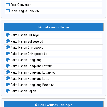
Paito Warna Taiwan
Toto Converter
Table Angka Shio 2026
📝 Paito Warna Harian
Paito Harian Bullseye
Paito Harian Bullseye 6d
Paito Harian Chinapools
Paito Harian Chinapools 6d
Paito Harian Hongkong
Paito Harian Hongkong Lottery
Paito Harian Hongkong Lottery 6d
Paito Harian Hongkong Lotto
Paito Harian Hongkong Pools 6d
Paito Harian Japan
Paito Harian Japan 6d
Paito Harian Korea
⚽ Bola Fortunes Gabungan