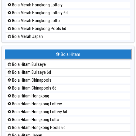
⚽ Bola Merah Hongkong Lottery
⚽ Bola Merah Hongkong Lottery 6d
⚽ Bola Merah Hongkong Lotto
⚽ Bola Merah Hongkong Pools 6d
⚽ Bola Merah Japan
⚽ Bola Merah Japan 6d
⚽ Bola Merah Korea
⚽ Bola Hitam
⚽ Bola Merah Kuda Lari
⚽ Bola Hitam Bullseye
⚽ Bola Merah Magnum Cambodia
⚽ Bola Hitam Bullseye 6d
⚽ Bola Merah Nagoya
⚽ Bola Hitam Chinapools
⚽ Bola Merah North Carolina Day
⚽ Bola Hitam Chinapools 6d
⚽ Bola Merah Pcso
⚽ Bola Hitam Hongkong
⚽ Bola Merah Sao Paulo
⚽ Bola Hitam Hongkong Lottery
⚽ Bola Merah Singapore
⚽ Bola Hitam Hongkong Lottery 6d
⚽ Bola Merah Sydney
⚽ Bola Hitam Hongkong Lotto
⚽ Bola Merah Sydney Lottery
⚽ Bola Hitam Hongkong Pools 6d
⚽ Bola Merah Sydney Lottery 6d
⚽ Bola Hitam Japan