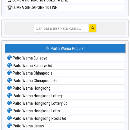
🏆 LOMBA HONGKONG POOLS 10 LINE
🏆 LOMBA SINGAPORE 10 LINE
🔍
📝 Paito Warna Populer
Paito Warna Bullseye
Paito Warna Bullseye 6d
Paito Warna Chinapools
Paito Warna Chinapools 6d
Paito Warna Hongkong
Paito Warna Hongkong Lottery
Paito Warna Hongkong Lottery 6d
Paito Warna Hongkong Lotto
Paito Warna Hongkong Pools 6d
Paito Warna Japan