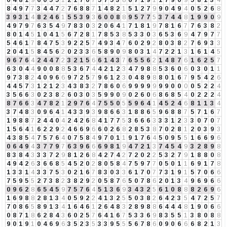
8
4
9
7
7
3
4
4
7
2
7
6
8
8
7
1
4
8
2
1
5
1
2
7
9
9
0
4
9
4
0
5
2
6
8
3
9
3
1
4
8
2
4
6
1
5
5
3
9
3
6
0
0
8
8
9
5
7
7
5
3
7
4
4
8
1
9
9
0
9
4
9
7
9
7
6
3
5
4
9
7
8
3
0
3
2
0
6
4
1
7
1
8
1
9
7
8
1
6
7
7
6
3
8
2
8
0
1
4
5
1
0
4
1
5
6
7
2
8
1
7
8
5
3
8
5
3
3
0
3
6
5
3
6
9
4
7
9
7
7
5
4
6
1
7
8
4
7
5
3
9
2
2
5
7
4
9
3
4
7
6
0
2
9
2
8
0
3
8
2
7
6
9
3
3
2
0
4
1
5
8
4
5
6
2
0
2
3
3
6
5
8
9
0
9
8
0
3
1
4
7
2
2
1
3
1
6
1
4
5
9
6
7
6
4
2
4
4
7
2
3
2
1
5
6
6
1
4
3
7
6
5
5
6
2
1
4
8
7
6
1
6
2
5
7
6
3
0
4
4
9
0
0
8
8
5
3
6
7
4
4
2
1
2
3
4
7
9
8
8
5
3
6
0
6
0
3
0
1
1
9
7
3
8
2
4
0
9
6
6
9
7
2
5
7
9
6
1
2
3
0
4
8
9
8
8
0
1
6
7
9
5
4
2
6
4
4
5
7
3
1
2
1
2
3
4
3
8
3
2
7
8
6
0
6
9
9
9
9
9
9
9
0
0
0
0
5
2
2
4
3
5
6
6
3
0
2
3
8
2
6
0
3
0
3
5
9
9
0
9
0
2
6
0
6
8
6
8
5
4
0
2
2
2
4
8
7
6
6
3
4
7
8
2
1
2
9
7
6
4
7
5
5
0
5
5
9
6
4
1
4
5
2
4
6
8
1
1
3
4
3
7
4
8
3
0
9
6
4
1
4
3
3
9
3
9
8
6
6
3
1
8
8
6
5
9
6
8
8
7
5
7
1
6
7
1
9
8
8
7
2
4
4
0
4
2
4
2
6
8
4
1
7
7
5
3
6
6
6
3
3
3
1
2
3
3
0
7
0
7
1
5
6
4
1
6
2
2
9
2
4
6
6
9
6
6
0
2
6
8
2
8
5
3
8
7
0
2
8
1
2
0
3
9
3
4
3
8
5
4
7
5
7
6
4
0
7
5
8
4
9
7
0
1
1
9
1
7
6
4
5
0
9
5
5
1
6
6
9
6
0
6
4
9
4
3
7
7
9
7
6
3
9
6
6
6
9
8
1
9
4
7
2
1
3
7
4
5
4
9
3
2
8
9
8
8
3
8
4
3
3
3
7
2
9
8
1
2
6
8
4
2
7
4
2
7
2
0
2
2
5
3
2
7
9
1
8
8
0
8
4
9
4
2
6
3
6
6
8
5
4
5
2
0
2
8
0
5
8
4
7
5
9
7
7
0
5
0
1
1
6
9
1
7
8
1
3
3
1
4
3
3
7
5
3
0
2
1
6
7
8
3
0
3
3
6
1
7
0
7
7
3
1
9
1
5
7
0
6
6
7
5
9
5
5
2
7
3
8
2
3
8
2
9
2
0
5
8
7
6
5
0
7
8
6
2
0
1
3
4
9
6
9
6
6
0
9
6
2
8
6
5
4
5
9
7
5
7
6
4
5
1
3
6
9
3
4
3
2
5
6
1
0
8
8
8
2
6
9
6
1
6
9
8
8
2
8
1
3
4
0
5
9
2
2
4
1
3
2
5
5
0
3
8
2
6
4
2
3
5
4
7
2
5
7
7
0
8
6
5
8
9
1
3
4
1
6
4
6
1
2
6
4
8
3
2
8
9
8
8
6
4
4
4
8
1
9
0
6
6
0
8
7
1
8
6
2
8
4
3
6
0
2
5
7
6
4
1
6
7
5
3
3
6
9
8
3
5
5
1
3
8
0
8
8
9
0
1
9
1
0
4
6
9
6
3
5
2
3
5
3
3
9
5
5
5
6
7
8
6
0
9
0
6
6
6
8
2
1
3