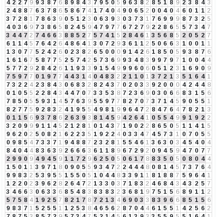
4
2
2
7
9
9
3
8
7
6
8
9
8
4
3
7
9
5
0
5
9
6
3
8
2
8
5
1
8
9
2
3
8
4
3
2
4
8
8
7
6
3
7
8
6
5
8
6
7
4
1
7
4
0
4
9
0
6
5
2
0
0
4
0
4
6
0
1
1
2
3
7
2
8
1
7
8
6
3
9
0
5
1
2
3
0
6
3
9
3
0
3
7
3
1
7
6
9
9
9
8
7
3
2
5
4
0
3
6
9
7
3
8
6
5
8
2
4
5
9
4
7
9
7
7
6
7
2
7
9
2
2
8
6
5
5
7
3
4
7
3
4
4
7
2
7
4
6
6
3
8
8
5
2
7
5
7
4
1
5
2
8
4
6
1
3
5
6
8
5
2
0
5
2
7
6
1
1
4
5
7
6
4
2
6
4
8
6
4
1
3
0
7
2
9
3
6
1
1
2
5
0
6
6
3
1
0
0
1
1
1
3
0
7
7
5
2
4
2
6
0
2
3
8
2
6
5
0
0
0
9
1
4
2
6
1
8
5
0
5
9
3
8
7
6
1
6
1
6
7
5
8
7
7
5
2
5
7
4
2
5
7
3
6
9
9
3
4
8
3
9
9
7
9
7
1
0
0
4
4
5
7
7
2
9
2
8
4
2
6
1
1
9
3
3
9
1
5
4
9
9
9
6
0
6
0
5
1
2
3
1
6
9
0
9
7
5
9
7
7
0
1
9
7
7
4
4
3
1
4
0
4
8
3
2
2
1
1
0
1
3
7
2
1
3
5
1
6
4
1
7
3
2
2
4
2
3
8
4
3
0
6
8
3
2
8
2
4
3
7
0
2
0
3
3
9
2
0
0
0
4
2
4
4
8
0
1
0
5
5
2
2
8
4
3
4
4
7
0
7
3
3
5
3
8
7
2
3
6
9
0
3
0
6
6
8
3
1
5
6
7
8
5
0
5
5
9
3
1
4
5
7
6
3
9
5
5
9
7
7
8
2
7
0
7
3
7
1
4
5
9
0
5
5
1
8
2
7
7
5
9
2
8
3
2
4
1
9
5
5
4
9
8
1
9
9
6
4
7
2
8
4
7
6
4
7
8
2
1
3
0
1
1
5
6
9
3
7
8
6
2
6
3
9
3
8
1
4
5
9
4
2
6
4
1
0
5
5
4
9
9
1
9
2
2
3
2
0
9
9
9
1
1
4
5
2
1
2
8
1
0
1
4
3
7
1
9
0
2
2
8
6
5
0
5
1
1
4
1
5
9
6
2
0
2
5
0
8
2
1
6
2
2
3
5
1
9
2
2
4
0
3
3
4
7
4
5
7
3
1
0
7
0
5
5
0
9
8
5
4
7
3
3
7
1
9
4
8
8
7
2
3
2
8
1
5
5
4
6
1
3
6
3
0
3
4
5
4
0
4
8
4
0
4
4
8
3
6
3
9
2
6
6
6
3
6
1
1
8
9
6
7
2
9
2
0
9
4
5
9
4
7
0
7
7
2
9
9
0
9
4
9
4
5
9
1
1
7
2
9
6
2
5
0
5
0
6
1
7
8
8
3
5
0
5
0
8
0
4
4
1
5
0
1
1
3
9
7
1
8
0
9
0
5
5
9
3
4
7
2
2
4
4
4
8
0
8
1
4
5
7
3
7
6
4
9
9
8
3
2
5
3
9
5
5
1
5
5
0
5
1
0
4
4
8
3
3
9
1
1
8
1
8
8
7
5
9
6
4
1
1
2
2
0
2
3
9
6
2
8
2
6
4
7
2
1
3
3
0
3
7
1
8
3
2
4
6
8
4
3
4
3
2
5
7
3
4
6
6
3
0
6
3
3
6
8
5
4
8
3
8
3
8
3
2
3
6
8
1
9
7
5
1
5
6
8
9
1
1
2
5
7
5
8
4
1
9
2
5
7
8
2
1
7
8
7
2
1
3
4
6
9
0
3
3
8
3
9
6
6
8
5
1
5
6
9
8
3
7
1
5
2
5
5
1
1
2
5
3
8
4
6
5
6
2
8
7
0
4
4
6
1
5
5
1
4
2
5
6
2
7
8
7
5
3
8
5
7
2
9
5
7
3
4
7
5
2
1
4
5
6
1
3
9
3
3
5
5
9
5
5
1
6
4
1