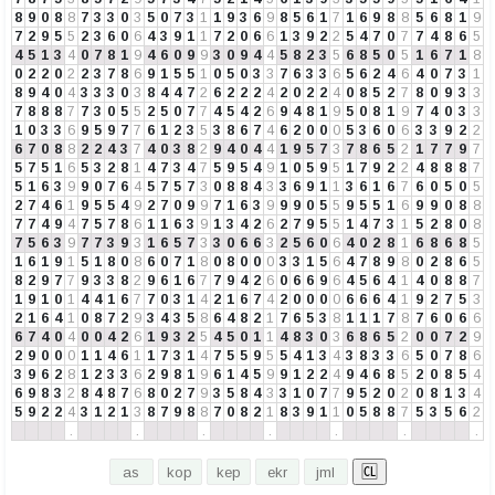
8
9
0
8
8
7
3
3
0
3
5
0
7
3
1
1
9
3
6
9
8
5
6
1
7
1
6
9
8
8
5
6
8
1
9
7
2
9
5
5
2
3
6
0
6
4
3
9
1
1
7
2
0
6
6
1
3
9
2
2
5
4
7
0
7
7
4
8
6
5
4
5
1
3
4
0
7
8
1
9
4
6
0
9
9
3
0
9
4
4
5
8
2
3
5
6
8
5
0
5
1
6
7
1
8
0
2
2
0
2
2
3
7
8
6
9
1
5
5
1
0
5
0
3
3
7
6
3
3
6
5
6
2
4
6
4
0
7
3
1
8
9
4
0
4
3
3
3
0
3
8
4
4
7
2
6
2
2
2
4
2
0
2
2
4
0
8
5
2
7
8
0
9
3
3
7
8
8
8
7
7
3
0
5
5
2
5
0
7
7
4
5
4
2
6
9
4
8
1
9
5
0
8
1
9
7
4
0
3
3
1
0
3
3
6
9
5
9
7
7
6
1
2
3
5
3
8
6
7
4
6
2
0
0
0
5
3
6
0
6
3
3
9
2
2
6
7
0
8
8
2
2
4
3
7
4
0
3
8
2
9
4
0
4
4
1
9
5
7
3
7
8
6
5
2
1
7
7
9
7
5
7
5
1
6
5
3
2
8
1
4
7
3
4
7
5
9
5
4
9
1
0
5
9
5
1
7
9
2
2
4
8
8
8
7
5
1
6
3
9
9
0
7
6
4
5
7
5
7
3
0
8
8
4
3
3
6
9
1
1
3
6
1
6
7
6
0
5
0
5
2
7
4
6
1
9
5
5
4
9
2
7
0
9
9
7
1
6
3
9
9
9
0
5
5
9
5
5
1
6
9
9
0
8
8
7
7
4
9
4
7
5
7
8
6
1
1
6
3
9
1
3
4
2
6
2
7
9
5
5
1
4
7
3
1
5
2
8
0
8
7
5
6
3
9
7
7
3
9
3
1
6
5
7
3
3
0
6
6
3
2
5
6
0
6
4
0
2
8
1
6
8
6
8
5
1
6
1
9
1
5
1
8
0
8
6
0
7
1
8
0
8
0
0
0
3
3
1
5
6
4
7
8
9
8
0
2
8
6
5
8
2
9
7
7
9
3
3
8
2
9
6
1
6
7
7
9
4
2
6
0
6
6
9
6
4
5
6
4
1
4
0
8
8
7
1
9
1
0
1
4
4
1
6
7
7
0
3
1
4
2
1
6
7
4
2
0
0
0
0
6
6
6
4
1
9
2
7
5
3
2
1
6
4
1
0
8
7
2
9
3
4
3
5
8
6
4
8
2
1
7
6
5
3
8
1
1
1
7
8
7
6
0
6
6
6
7
4
0
4
0
0
4
2
6
1
9
3
2
5
4
5
0
1
1
4
8
3
0
3
6
8
6
5
2
0
0
7
2
9
2
9
0
0
0
1
1
4
6
1
1
7
3
1
4
7
5
5
9
5
5
4
1
3
4
3
8
3
3
6
5
0
7
8
6
3
9
6
2
8
1
2
3
3
6
2
9
8
1
9
6
1
4
5
9
9
1
2
2
4
9
4
6
8
5
2
0
8
5
4
6
9
8
3
2
8
4
8
7
6
8
0
2
7
9
3
5
8
4
3
3
1
0
7
7
9
5
2
0
2
0
8
1
3
4
5
9
2
2
4
3
1
2
1
3
8
7
9
8
8
7
0
8
2
1
8
3
9
1
1
0
5
8
8
7
5
3
5
6
2
.
.
.
.
.
.
.