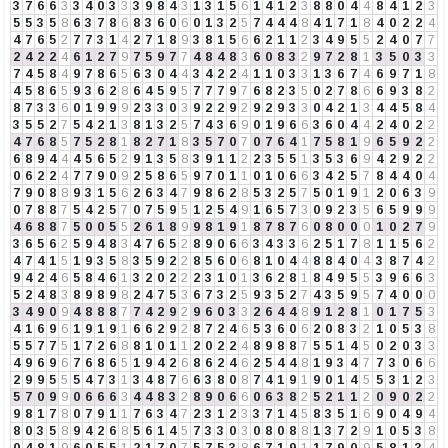
3
7
6
6
3
3
4
0
3
3
3
9
8
4
3
1
3
1
5
6
1
4
1
2
3
8
8
0
4
4
8
4
1
2
3
5
5
3
5
8
6
3
7
8
6
8
3
6
0
6
0
1
3
2
5
7
4
4
4
8
4
1
7
1
8
4
0
2
2
4
4
7
6
5
2
7
7
3
1
4
2
7
1
8
9
3
8
1
5
6
6
2
1
1
2
3
4
9
5
5
2
4
0
7
7
2
4
2
2
4
6
1
2
7
9
7
5
9
7
7
4
8
4
8
3
6
0
8
3
2
9
7
2
8
1
3
5
0
3
3
7
4
5
8
4
9
7
8
6
5
6
3
0
4
4
3
4
2
2
4
1
1
0
3
3
1
3
6
7
4
6
9
7
1
8
4
5
8
6
5
9
3
6
2
8
6
4
5
9
5
7
7
7
9
7
6
8
2
3
5
0
2
7
8
6
6
9
3
8
2
8
7
3
3
6
0
1
9
9
9
2
3
3
0
3
9
2
2
9
2
9
2
9
3
3
0
4
2
1
3
4
4
5
8
4
3
5
5
2
7
5
4
2
1
3
8
1
3
2
5
7
4
3
6
9
0
1
9
6
6
3
6
0
4
4
2
4
0
2
2
4
7
6
8
5
7
5
2
8
1
8
2
7
1
8
3
5
7
0
7
0
7
6
4
1
7
5
8
1
9
6
5
9
2
2
6
8
9
4
4
4
5
6
5
2
9
1
3
5
8
3
9
1
1
2
2
3
5
5
1
3
5
3
6
9
4
2
9
2
2
0
6
2
2
4
7
7
9
0
9
2
5
8
6
5
9
7
0
1
1
0
1
0
6
6
3
4
2
5
7
8
4
4
0
4
7
9
0
8
8
9
3
1
5
6
2
6
3
4
7
9
8
6
2
8
5
3
2
5
7
5
0
1
9
1
2
0
6
3
9
0
7
8
8
7
5
4
2
5
7
0
7
5
9
5
1
2
5
4
9
1
6
5
7
3
0
9
2
3
5
6
5
9
9
9
4
6
8
8
7
5
0
0
5
5
2
6
1
8
9
9
8
1
9
1
8
7
8
7
6
0
8
0
0
0
1
0
2
7
9
3
6
5
6
2
5
9
4
8
3
4
7
6
5
2
8
9
0
6
6
3
4
3
3
6
2
5
1
7
8
1
1
5
6
2
4
7
4
1
5
1
9
3
5
8
3
5
9
2
2
8
5
6
0
6
8
1
0
4
4
8
8
4
0
4
3
8
7
4
2
9
4
2
4
6
5
8
4
6
1
3
2
0
2
2
2
3
1
0
1
3
6
2
8
1
8
4
9
5
5
3
9
6
6
3
5
2
4
8
3
8
9
8
9
8
2
4
7
5
3
6
7
3
2
5
9
3
5
2
7
4
3
5
9
5
7
4
0
0
0
3
4
9
0
9
4
8
8
8
7
7
4
2
9
2
9
6
0
3
3
2
6
4
4
8
9
1
2
8
1
0
1
7
5
3
4
1
6
9
6
1
9
1
9
1
6
6
2
9
2
8
7
2
4
6
5
3
6
0
6
2
0
8
3
2
1
0
5
3
8
5
5
7
7
5
1
7
2
6
8
8
1
0
1
1
2
0
2
2
4
8
9
8
8
7
5
5
1
4
5
0
2
0
3
3
4
9
6
9
6
7
6
8
6
5
1
9
4
2
6
8
6
2
4
6
2
5
4
4
8
1
9
3
4
7
7
3
0
6
6
2
9
9
5
5
5
4
7
3
1
3
4
8
7
6
6
3
8
0
8
7
4
1
9
1
9
0
1
4
5
5
3
1
2
3
5
7
0
9
9
0
6
6
6
3
4
4
8
3
2
8
9
0
6
6
0
6
3
8
2
5
2
1
1
2
0
9
0
2
2
9
8
1
7
8
0
7
9
1
1
7
6
3
4
7
2
3
1
2
3
3
7
1
4
5
8
3
5
1
6
9
0
4
9
4
8
0
3
5
8
9
4
2
6
8
5
6
1
4
5
7
3
3
0
3
0
8
0
8
8
1
3
7
2
9
1
0
5
3
8
0
4
8
1
9
6
0
5
5
1
2
1
7
0
7
5
7
5
3
8
6
7
1
9
1
1
7
9
0
9
5
8
1
3
4