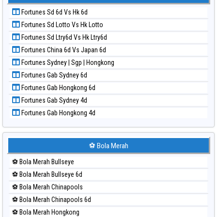
Paito Harian Kuda Lari
Fortunes Sd 6d Vs Hk 6d
Paito Harian Magnum Cambodia
Fortunes Sd Lotto Vs Hk Lotto
Paito Harian Nagoya
Fortunes Sd Ltry6d Vs Hk Ltry6d
Paito Harian New York Midday
Fortunes China 6d Vs Japan 6d
Paito Harian North Carolina Day
Fortunes Sydney | Sgp | Hongkong
Paito Harian Pcso
Fortunes Gab Sydney 6d
Paito Harian Pennsylvania Day
Fortunes Gab Hongkong 6d
Paito Harian Sao Paulo
Fortunes Gab Sydney 4d
Paito Harian Singapore
Fortunes Gab Hongkong 4d
Paito Harian Sydney
Paito Harian Sydney Lottery
Paito Harian Sydney Lottery 6d
⚽ Bola Merah
Paito Harian Sydney Lotto
⚽ Bola Merah Bullseye
Paito Harian Sydney Pools 6d
⚽ Bola Merah Bullseye 6d
Paito Harian Taipei
⚽ Bola Merah Chinapools
Paito Harian Taiwan
⚽ Bola Merah Chinapools 6d
⚽ Bola Merah Hongkong