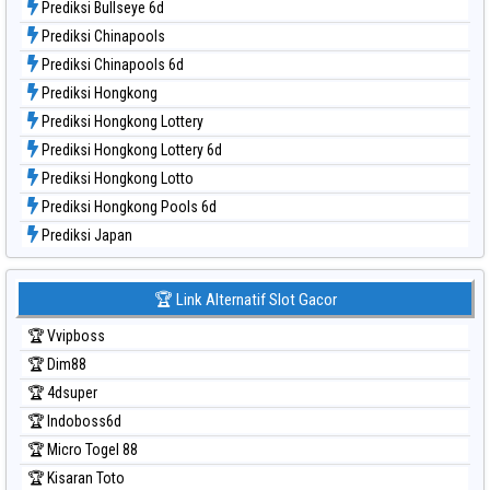
Prediksi Bullseye 6d
Data Togel Taipei
Prediksi Chinapools
Data Togel Taiwan
Prediksi Chinapools 6d
Prediksi Hongkong
Prediksi Hongkong Lottery
Prediksi Hongkong Lottery 6d
Prediksi Hongkong Lotto
Prediksi Hongkong Pools 6d
Prediksi Japan
Prediksi Japan 6d
Prediksi Korea
🏆 Link Alternatif Slot Gacor
Prediksi Kuda Lari
🏆 Vvipboss
Prediksi Magnum Cambodia
🏆 Dim88
Prediksi Nagoya
🏆 4dsuper
Prediksi North Carolina Day
🏆 Indoboss6d
Prediksi Pcso
🏆 Micro Togel 88
Prediksi Sao Paulo
🏆 Kisaran Toto