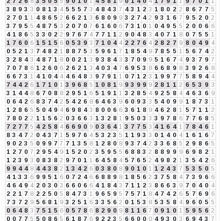
2
7
2
6
8
3
5
0
5
5
9
0
1
0
1
4
5
8
1
9
0
1
4
0
4
1
7
9
1
1
9
7
0
1
1
3
8
9
3
3
0
8
1
3
4
5
5
5
7
3
4
8
4
3
7
4
3
1
2
3
1
8
0
2
2
8
6
7
7
5
2
7
0
1
1
4
8
6
5
2
6
6
2
1
3
6
8
0
9
9
3
2
7
4
2
9
3
1
6
7
9
5
2
0
2
3
7
9
5
5
4
8
7
5
3
2
0
7
0
7
6
1
6
0
6
7
3
1
0
1
0
4
9
5
5
2
0
0
6
6
4
1
8
6
5
3
3
0
2
2
9
7
6
7
4
7
7
1
1
2
9
0
4
8
3
4
0
7
1
8
0
7
5
5
1
1
7
6
0
6
1
5
1
5
6
0
5
3
9
3
7
1
0
4
4
2
2
7
6
4
2
8
2
7
9
8
0
4
9
4
0
5
2
1
3
7
4
8
2
1
8
8
7
5
3
5
9
6
1
7
1
8
5
4
9
7
8
5
5
1
5
6
7
4
2
3
2
8
4
3
4
8
7
1
8
0
0
2
1
3
9
3
8
4
3
3
7
0
9
9
5
1
6
7
4
9
3
7
9
7
7
0
7
8
6
1
2
6
0
6
2
6
2
1
3
4
0
3
4
7
6
9
5
3
8
6
6
8
9
8
3
9
2
6
8
6
6
7
3
1
4
1
0
4
4
4
6
4
8
3
9
7
9
1
1
0
7
1
2
3
1
9
9
7
7
5
8
9
4
4
7
4
4
2
6
1
7
1
0
1
3
9
6
8
5
1
0
8
1
9
9
3
9
9
9
2
8
1
1
2
6
5
3
9
3
3
1
4
4
8
6
7
0
8
8
2
9
5
1
6
5
1
9
1
1
3
2
8
5
4
9
2
5
8
4
4
6
3
6
9
0
6
4
2
6
8
3
7
4
2
5
4
2
6
8
6
4
6
3
9
6
0
9
3
3
5
4
0
9
9
1
8
7
3
1
1
2
8
6
5
5
0
4
9
4
6
9
8
4
3
8
0
0
6
6
3
6
1
8
9
4
6
2
8
1
5
7
1
1
2
7
8
0
2
2
1
1
5
6
2
0
3
6
6
3
1
3
2
8
1
9
5
0
3
3
3
9
7
8
6
7
7
6
8
5
7
2
7
7
5
4
2
5
8
4
6
6
9
0
9
0
3
6
4
1
3
7
7
5
3
4
1
6
4
1
7
8
4
6
1
8
3
4
7
2
0
4
3
7
1
5
9
7
6
4
5
3
2
3
5
1
1
9
3
3
0
1
4
0
4
1
6
1
6
7
9
0
2
3
5
0
9
9
7
7
7
1
3
5
8
1
2
8
0
8
9
3
7
4
2
3
3
6
8
5
2
9
8
6
5
1
2
7
0
7
2
9
5
4
9
1
5
2
0
2
3
5
9
5
5
6
8
8
3
2
8
8
9
9
9
6
9
8
2
1
1
2
3
9
3
0
8
3
8
2
9
7
0
1
1
6
4
5
8
4
5
7
6
5
2
4
9
8
2
1
3
5
4
2
6
9
9
4
4
8
4
4
3
8
2
1
3
4
2
6
0
3
8
0
8
9
0
1
0
1
1
2
4
3
7
5
3
5
0
5
4
1
3
3
6
9
9
5
1
6
0
7
2
4
6
6
8
8
9
8
1
8
5
6
2
3
7
5
8
4
7
3
9
6
6
4
6
4
9
4
2
0
3
0
3
6
6
0
6
6
4
1
8
4
3
7
1
1
2
3
8
6
6
3
9
7
0
4
0
4
2
2
1
7
8
2
2
5
0
5
8
4
7
3
1
9
6
5
9
5
7
5
7
1
8
4
7
4
2
6
5
7
6
9
6
7
3
7
2
9
5
6
8
1
9
3
2
5
1
6
3
3
5
6
2
0
1
5
3
8
5
3
5
8
4
9
6
0
5
5
0
6
4
8
3
7
5
1
5
6
0
5
7
8
6
8
2
9
0
9
8
1
1
6
7
0
9
1
0
1
5
9
5
6
2
0
0
7
7
5
5
0
8
6
5
6
1
8
7
6
9
2
2
3
5
6
6
0
0
0
4
9
3
0
3
6
9
4
3
7