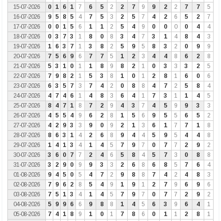
15-07-2026
0
1
6
1
7
6
5
2
2
7
9
9
2
2
7
7
5
16-07-2026
9
5
8
5
4
7
5
3
2
5
7
4
2
6
5
2
7
17-07-2026
0
0
1
5
6
1
1
2
5
4
9
0
0
0
0
4
4
18-07-2026
0
3
7
3
1
8
0
8
3
4
7
3
1
4
8
4
3
19-07-2026
1
6
3
7
1
3
8
2
5
9
5
8
3
2
0
9
9
20-07-2026
7
5
6
9
6
7
7
5
1
2
3
4
4
8
6
2
8
21-07-2026
5
3
1
0
1
1
8
9
8
2
1
0
3
3
3
2
5
22-07-2026
7
9
8
2
1
5
3
8
1
0
1
2
8
1
6
0
6
23-07-2026
6
3
5
7
3
7
4
2
0
8
8
4
7
2
5
8
4
24-07-2026
4
7
4
6
1
4
8
3
6
4
1
7
3
1
1
4
5
25-07-2026
8
4
7
1
8
7
2
9
4
3
7
4
5
9
9
3
3
26-07-2026
4
5
5
4
9
6
2
8
1
5
6
9
5
5
6
5
2
27-07-2026
4
2
9
3
3
9
0
9
2
1
3
6
1
7
7
1
8
28-07-2026
8
6
3
1
4
2
6
8
9
4
4
5
9
5
4
4
8
29-07-2026
1
4
1
3
4
1
4
5
7
9
7
0
7
7
2
9
2
30-07-2026
3
6
0
7
7
2
4
6
5
8
4
5
7
3
0
8
8
31-07-2026
3
2
9
0
9
9
3
3
2
6
8
6
8
5
7
6
4
01-08-2026
9
4
5
0
5
4
7
2
9
8
8
7
4
2
4
8
3
02-08-2026
7
9
6
2
8
5
4
9
1
9
1
2
7
9
6
9
6
03-08-2026
7
5
1
3
4
1
4
5
7
9
7
0
7
7
2
9
2
04-08-2026
5
9
9
6
6
9
8
8
1
4
5
6
3
9
6
4
1
05-08-2026
7
4
1
8
9
1
0
1
7
8
6
0
1
1
2
8
1