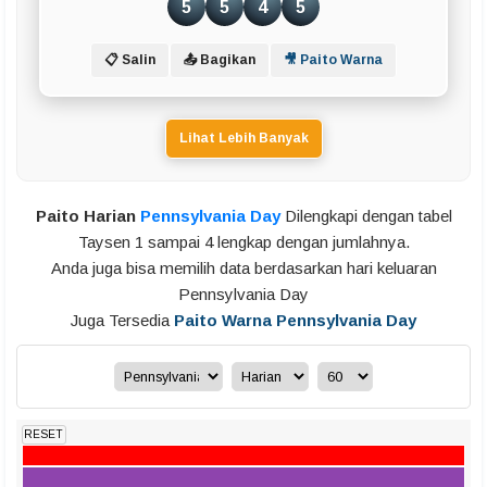
5
5
4
5
📋 Salin
📤 Bagikan
🎥 Paito Warna
Lihat Lebih Banyak
Paito Harian
Pennsylvania Day
Dilengkapi dengan tabel
Taysen 1 sampai 4 lengkap dengan jumlahnya.
Anda juga bisa memilih data berdasarkan hari keluaran
Pennsylvania Day
Juga Tersedia
Paito Warna Pennsylvania Day
RESET