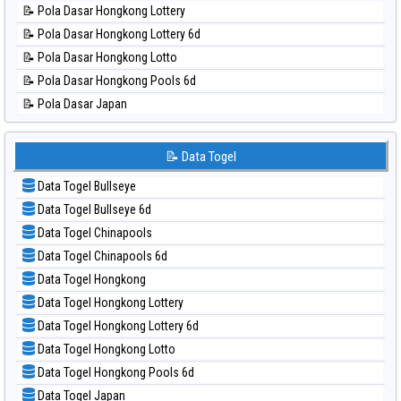
📝 Pola Dasar Hongkong Lottery
📊 Statistik Pennsylvania Day
📝 Pola Dasar Hongkong Lottery 6d
📊 Statistik Sao Paulo
📝 Pola Dasar Hongkong Lotto
📊 Statistik Singapore
📝 Pola Dasar Hongkong Pools 6d
📊 Statistik Sydney
📝 Pola Dasar Japan
📊 Statistik Sydney Lottery
📝 Pola Dasar Japan 6d
📊 Statistik Sydney Lottery 6d
📝 Pola Dasar Korea
📝 Data Togel
📊 Statistik Sydney Lotto
📝 Pola Dasar Kuda Lari
📊 Statistik Sydney Pools 6d
Data Togel Bullseye
📝 Pola Dasar Magnum Cambodia
📊 Statistik Taipei
Data Togel Bullseye 6d
📝 Pola Dasar Nagoya
📊 Statistik Taiwan
Data Togel Chinapools
📝 Pola Dasar North Carolina Day
Data Togel Chinapools 6d
📝 Pola Dasar Pcso
Data Togel Hongkong
📝 Pola Dasar Sao Paulo
Data Togel Hongkong Lottery
📝 Pola Dasar Singapore
Data Togel Hongkong Lottery 6d
📝 Pola Dasar Sydney
Data Togel Hongkong Lotto
📝 Pola Dasar Sydney Lottery
Data Togel Hongkong Pools 6d
📝 Pola Dasar Sydney Lottery 6d
Data Togel Japan