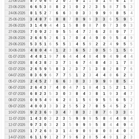
22-06-2026
8
7
0
6
6
2
0
2
9
1
1
5
1
6
4
1
5
23-06-2026
6
6
5
3
8
8
2
1
0
2
2
3
5
8
7
5
3
24-06-2026
8
1
5
2
7
6
6
3
0
3
3
9
9
9
8
5
4
25-06-2026
3
4
8
7
6
8
8
7
0
9
9
3
3
6
5
9
5
26-06-2026
3
1
4
9
4
4
1
5
8
0
8
7
0
7
3
0
3
27-06-2026
7
0
9
2
2
9
5
5
4
7
2
6
2
8
9
7
7
28-06-2026
2
6
6
5
2
6
1
7
0
4
4
9
0
9
5
4
9
29-06-2026
5
3
5
1
6
5
5
1
4
5
9
2
2
4
9
5
5
30-06-2026
4
8
0
4
4
1
2
3
6
5
2
0
5
5
1
5
6
01-07-2026
4
4
8
1
9
7
6
4
4
4
8
4
9
4
9
4
4
02-07-2026
8
4
3
8
2
3
7
1
6
7
4
8
4
3
1
7
8
03-07-2026
2
6
5
9
5
8
3
2
3
7
1
3
8
2
8
7
6
04-07-2026
8
3
6
9
6
7
7
5
1
2
3
4
4
8
6
2
8
05-07-2026
2
4
5
2
7
6
6
3
0
3
3
9
9
9
8
5
4
06-07-2026
2
6
4
3
7
4
0
4
7
1
8
4
1
5
2
1
3
07-07-2026
6
8
2
3
5
3
0
3
8
4
3
8
1
9
3
4
7
08-07-2026
0
9
5
4
9
6
2
8
1
5
6
9
5
5
6
5
2
09-07-2026
4
0
0
3
3
3
2
5
5
2
7
8
5
4
5
2
7
10-07-2026
9
2
3
6
9
3
4
7
8
3
2
8
7
6
3
3
6
11-07-2026
1
4
3
0
3
2
3
5
9
9
9
5
8
4
4
9
4
12-07-2026
9
7
3
0
3
2
3
5
9
9
9
5
8
4
4
9
4
13-07-2026
1
7
2
6
8
3
1
4
9
0
9
8
0
8
4
0
4
14-07-2026
6
1
1
9
1
2
7
9
6
2
8
5
4
9
1
2
3