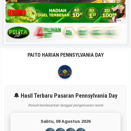
PAITO HARIAN PENNSYLVANIA DAY
🔔 Hasil Terbaru Pasaran Pennsylvania Day
Result berdasarkan tanggal pengeluaran resmi
Sabtu, 08 Agustus 2026