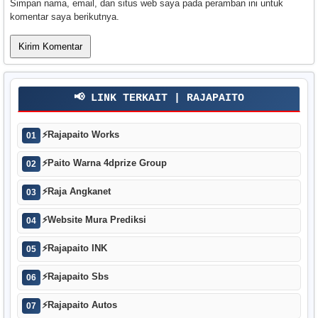
Simpan nama, email, dan situs web saya pada peramban ini untuk
komentar saya berikutnya.
📢 LINK TERKAIT | RAJAPAITO
⚡
Rajapaito Works
01
⚡
Paito Warna 4dprize Group
02
⚡
Raja Angkanet
03
⚡
Website Mura Prediksi
04
⚡
Rajapaito INK
05
⚡
Rajapaito Sbs
06
⚡
Rajapaito Autos
07