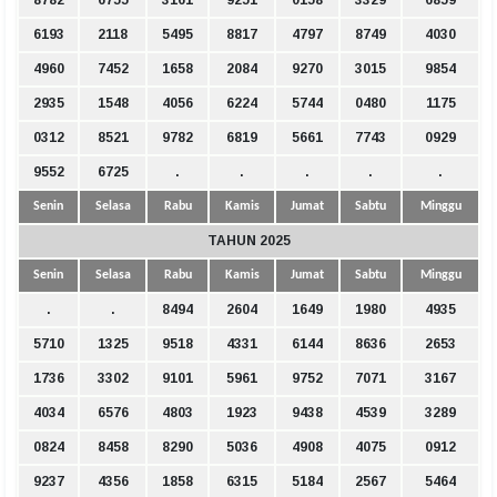
8782
6755
3161
9251
0158
3329
6859
6193
2118
5495
8817
4797
8749
4030
4960
7452
1658
2084
9270
3015
9854
2935
1548
4056
6224
5744
0480
1175
0312
8521
9782
6819
5661
7743
0929
9552
6725
.
.
.
.
.
Senin
Selasa
Rabu
Kamis
Jumat
Sabtu
Minggu
TAHUN 2025
Senin
Selasa
Rabu
Kamis
Jumat
Sabtu
Minggu
.
.
8494
2604
1649
1980
4935
5710
1325
9518
4331
6144
8636
2653
1736
3302
9101
5961
9752
7071
3167
4034
6576
4803
1923
9438
4539
3289
0824
8458
8290
5036
4908
4075
0912
9237
4356
1858
6315
5184
2567
5464