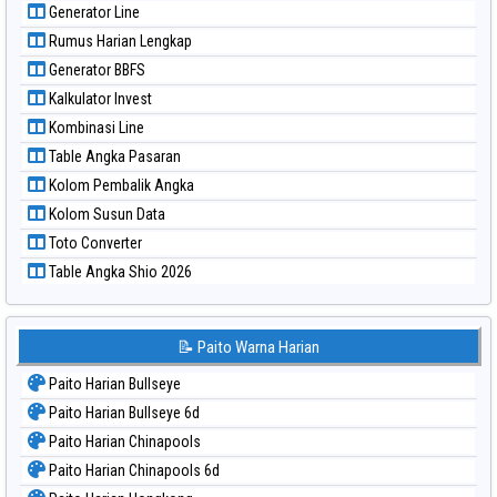
Generator Line
Paito Warna Singapore
Rumus Harian Lengkap
Paito Warna Sydney
Generator BBFS
Paito Warna Sydney Lottery
Kalkulator Invest
Paito Warna Sydney Lottery 6d
Kombinasi Line
Paito Warna Sydney Lotto
Table Angka Pasaran
Paito Warna Sydney Pools 6d
Kolom Pembalik Angka
Paito Warna Taipei
Kolom Susun Data
Paito Warna Taiwan
Toto Converter
Table Angka Shio 2026
📝 Paito Warna Harian
Paito Harian Bullseye
Paito Harian Bullseye 6d
Paito Harian Chinapools
Paito Harian Chinapools 6d