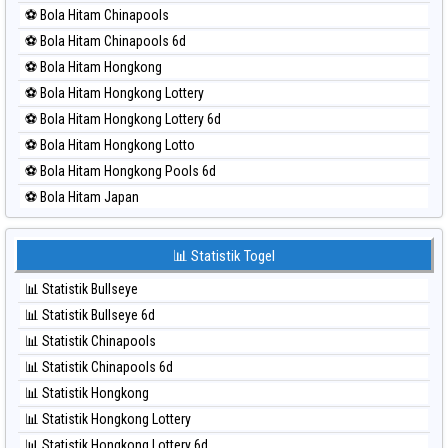
⚽ Bola Merah Nagoya
⚽ Bola Hitam Chinapools
⚽ Bola Merah North Carolina Day
⚽ Bola Hitam Chinapools 6d
⚽ Bola Merah Pcso
⚽ Bola Hitam Hongkong
⚽ Bola Merah Sao Paulo
⚽ Bola Hitam Hongkong Lottery
⚽ Bola Merah Singapore
⚽ Bola Hitam Hongkong Lottery 6d
⚽ Bola Merah Sydney
⚽ Bola Hitam Hongkong Lotto
⚽ Bola Merah Sydney Lottery
⚽ Bola Hitam Hongkong Pools 6d
⚽ Bola Merah Sydney Lottery 6d
⚽ Bola Hitam Japan
⚽ Bola Merah Sydney Lotto
⚽ Bola Hitam Japan 6d
⚽ Bola Merah Sydney Pools 6d
⚽ Bola Hitam Korea
📊 Statistik Togel
⚽ Bola Merah Taipei
⚽ Bola Hitam Kuda Lari
⚽ Bola Merah Taiwan
📊 Statistik Bullseye
⚽ Bola Hitam Magnum Cambodia
📊 Statistik Bullseye 6d
⚽ Bola Hitam Nagoya
📊 Statistik Chinapools
⚽ Bola Hitam North Carolina Day
📊 Statistik Chinapools 6d
⚽ Bola Hitam Pcso
📊 Statistik Hongkong
⚽ Bola Hitam Sao Paulo
📊 Statistik Hongkong Lottery
⚽ Bola Hitam Singapore
📊 Statistik Hongkong Lottery 6d