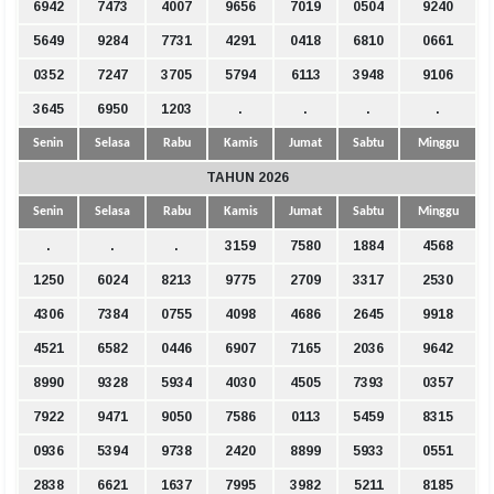
6942
7473
4007
9656
7019
0504
9240
5649
9284
7731
4291
0418
6810
0661
0352
7247
3705
5794
6113
3948
9106
3645
6950
1203
.
.
.
.
Senin
Selasa
Rabu
Kamis
Jumat
Sabtu
Minggu
TAHUN 2026
Senin
Selasa
Rabu
Kamis
Jumat
Sabtu
Minggu
.
.
.
3159
7580
1884
4568
1250
6024
8213
9775
2709
3317
2530
4306
7384
0755
4098
4686
2645
9918
4521
6582
0446
6907
7165
2036
9642
8990
9328
5934
4030
4505
7393
0357
7922
9471
9050
7586
0113
5459
8315
0936
5394
9738
2420
8899
5933
0551
2838
6621
1637
7995
3982
5211
8185