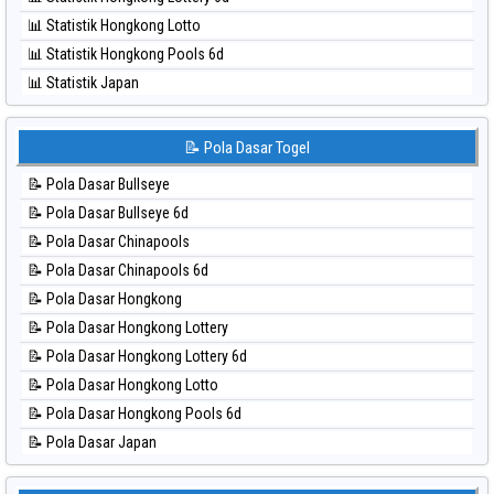
⚽ Bola Hitam Sydney
📊 Statistik Hongkong Lotto
⚽ Bola Hitam Sydney Lottery
📊 Statistik Hongkong Pools 6d
⚽ Bola Hitam Sydney Lottery 6d
📊 Statistik Japan
⚽ Bola Hitam Sydney Lotto
📊 Statistik Japan 6d
⚽ Bola Hitam Sydney Pools 6d
📊 Statistik Korea
📝 Pola Dasar Togel
⚽ Bola Hitam Taipei
📊 Statistik Kuda Lari
⚽ Bola Hitam Taiwan
📝 Pola Dasar Bullseye
📊 Statistik Magnum Cambodia
📝 Pola Dasar Bullseye 6d
📊 Statistik Nagoya
📝 Pola Dasar Chinapools
📊 Statistik New York Midday
📝 Pola Dasar Chinapools 6d
📊 Statistik North Carolina Day
📝 Pola Dasar Hongkong
📊 Statistik Pcso
📝 Pola Dasar Hongkong Lottery
📊 Statistik Pennsylvania Day
📝 Pola Dasar Hongkong Lottery 6d
📊 Statistik Sao Paulo
📝 Pola Dasar Hongkong Lotto
📊 Statistik Singapore
📝 Pola Dasar Hongkong Pools 6d
📊 Statistik Sydney
📝 Pola Dasar Japan
📊 Statistik Sydney Lottery
📝 Pola Dasar Japan 6d
📊 Statistik Sydney Lottery 6d