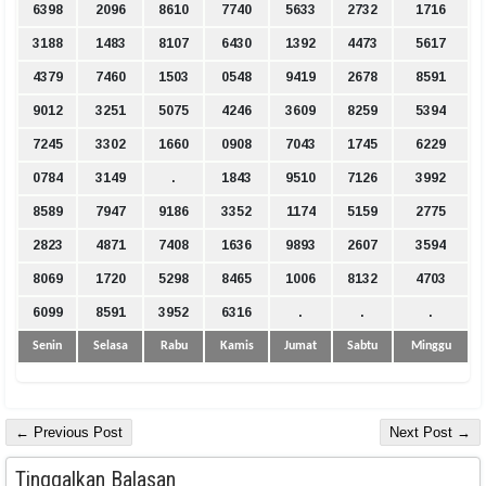
6398
2096
8610
7740
5633
2732
1716
3188
1483
8107
6430
1392
4473
5617
4379
7460
1503
0548
9419
2678
8591
9012
3251
5075
4246
3609
8259
5394
7245
3302
1660
0908
7043
1745
6229
0784
3149
.
1843
9510
7126
3992
8589
7947
9186
3352
1174
5159
2775
2823
4871
7408
1636
9893
2607
3594
8069
1720
5298
8465
1006
8132
4703
6099
8591
3952
6316
.
.
.
Senin
Selasa
Rabu
Kamis
Jumat
Sabtu
Minggu
← Previous Post
Next Post →
Tinggalkan Balasan