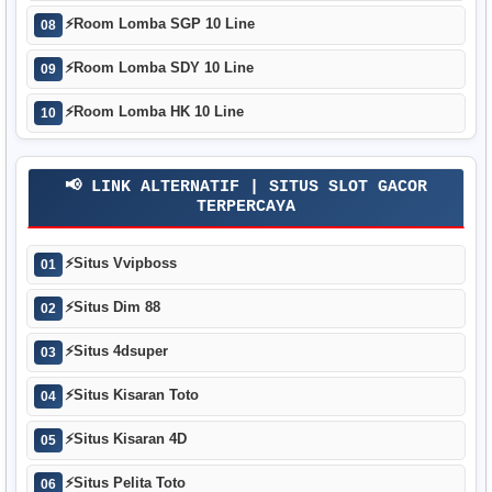
⚡
Room Lomba SGP 10 Line
08
⚡
Room Lomba SDY 10 Line
09
⚡
Room Lomba HK 10 Line
10
📢 LINK ALTERNATIF | SITUS SLOT GACOR
TERPERCAYA
⚡
Situs Vvipboss
01
⚡
Situs Dim 88
02
⚡
Situs 4dsuper
03
⚡
Situs Kisaran Toto
04
⚡
Situs Kisaran 4D
05
⚡
Situs Pelita Toto
06