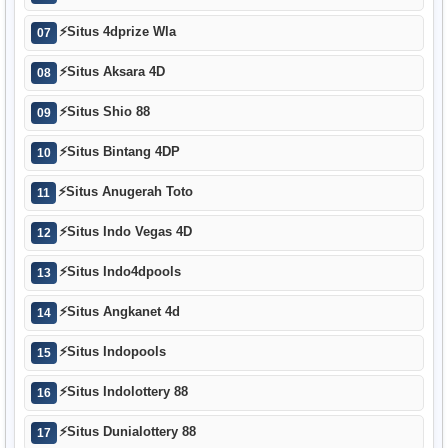
⚡
Situs 4dprize Wla
07
⚡
Situs Aksara 4D
08
⚡
Situs Shio 88
09
⚡
Situs Bintang 4DP
10
⚡
Situs Anugerah Toto
11
⚡
Situs Indo Vegas 4D
12
⚡
Situs Indo4dpools
13
⚡
Situs Angkanet 4d
14
⚡
Situs Indopools
15
⚡
Situs Indolottery 88
16
⚡
Situs Dunialottery 88
17