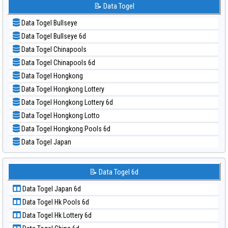
📝 Pola Dasar Korea
📝 Data Togel
📊 Statistik Sydney Lotto
📝 Pola Dasar Kuda Lari
📊 Statistik Sydney Pools 6d
Data Togel Bullseye
📝 Pola Dasar Magnum Cambodia
📊 Statistik Taipei
Data Togel Bullseye 6d
📝 Pola Dasar Nagoya
📊 Statistik Taiwan
Data Togel Chinapools
📝 Pola Dasar North Carolina Day
Data Togel Chinapools 6d
📝 Pola Dasar Pcso
Data Togel Hongkong
📝 Pola Dasar Sao Paulo
Data Togel Hongkong Lottery
📝 Pola Dasar Singapore
Data Togel Hongkong Lottery 6d
📝 Pola Dasar Sydney
Data Togel Hongkong Lotto
📝 Pola Dasar Sydney Lottery
Data Togel Hongkong Pools 6d
📝 Pola Dasar Sydney Lottery 6d
Data Togel Japan
📝 Pola Dasar Sydney Lotto
Data Togel Japan 6d
📝 Pola Dasar Sydney Pools 6d
Data Togel Korea
📝 Data Togel 6d
📝 Pola Dasar Taipei
Data Togel Kuda Lari
📝 Pola Dasar Taiwan
Data Togel Japan 6d
Data Togel Magnum Cambodia
Data Togel Hk Pools 6d
Data Togel Nagoya
Data Togel Hk Lottery 6d
Data Togel North Carolina Day