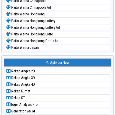
Paito Warna Chinapools
Paito Warna Chinapools 6d
Paito Warna Hongkong
Paito Warna Hongkong Lottery
Paito Warna Hongkong Lottery 6d
Paito Warna Hongkong Lotto
Paito Warna Hongkong Pools 6d
Paito Warna Japan
Paito Warna Japan 6d
Paito Warna Korea
📝 Aplikasi New
Paito Warna Kuda Lari
Rekap Angka 2D
Paito Warna Magnum Cambodia
Rekap Angka 3D
Paito Warna Nagoya
Rekap Angka 4D
Paito Warna New York Midday
Rekap Kumat
Paito Warna North Carolina Day
Rekap CT
Paito Warna Pcso
Togel Analysis Pro
Paito Warna Pennsylvania Day
Generator 2d/3d
Paito Warna Sao Paulo