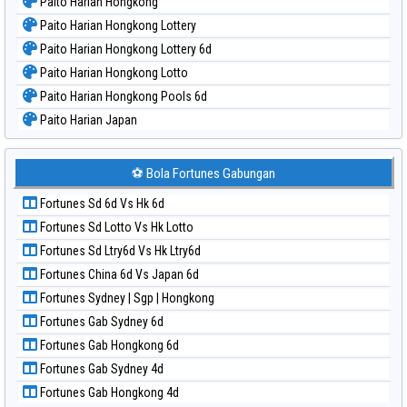
Paito Harian Hongkong
Paito Harian Hongkong Lottery
Paito Harian Hongkong Lottery 6d
Paito Harian Hongkong Lotto
Paito Harian Hongkong Pools 6d
Paito Harian Japan
Paito Harian Japan 6d
Paito Harian Korea
⚽ Bola Fortunes Gabungan
Paito Harian Kuda Lari
Fortunes Sd 6d Vs Hk 6d
Paito Harian Magnum Cambodia
Fortunes Sd Lotto Vs Hk Lotto
Paito Harian Nagoya
Fortunes Sd Ltry6d Vs Hk Ltry6d
Paito Harian New York Midday
Fortunes China 6d Vs Japan 6d
Paito Harian North Carolina Day
Fortunes Sydney | Sgp | Hongkong
Paito Harian Pcso
Fortunes Gab Sydney 6d
Paito Harian Pennsylvania Day
Fortunes Gab Hongkong 6d
Paito Harian Sao Paulo
Fortunes Gab Sydney 4d
Paito Harian Singapore
Fortunes Gab Hongkong 4d
Paito Harian Sydney