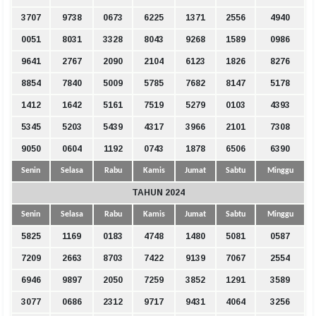
3707
9738
0673
6225
1371
2556
4940
0051
8031
3328
8043
9268
1589
0986
9641
2767
2090
2104
6123
1826
8276
8854
7840
5009
5785
7682
8147
5178
1412
1642
5161
7519
5279
0103
4393
5345
5203
5439
4317
3966
2101
7308
9050
0604
1192
0743
1878
6506
6390
Senin
Selasa
Rabu
Kamis
Jumat
Sabtu
Minggu
TAHUN 2024
Senin
Selasa
Rabu
Kamis
Jumat
Sabtu
Minggu
5825
1169
0183
4748
1480
5081
0587
7209
2663
8703
7422
9139
7067
2554
6946
9897
2050
7259
3852
1291
3589
3077
0686
2312
9717
9431
4064
3256