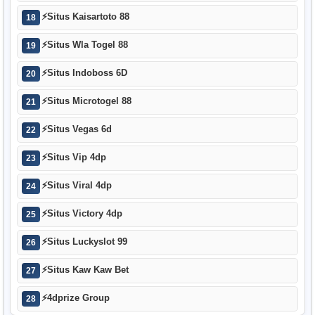
⚡
Situs Kaisartoto 88
18
⚡
Situs Wla Togel 88
19
⚡
Situs Indoboss 6D
20
⚡
Situs Microtogel 88
21
⚡
Situs Vegas 6d
22
⚡
Situs Vip 4dp
23
⚡
Situs Viral 4dp
24
⚡
Situs Victory 4dp
25
⚡
Situs Luckyslot 99
26
⚡
Situs Kaw Kaw Bet
27
⚡
4dprize Group
28