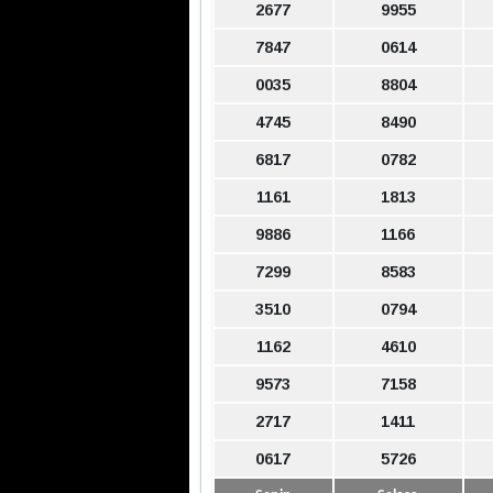
2677
9955
7847
0614
0035
8804
4745
8490
6817
0782
1161
1813
9886
1166
7299
8583
3510
0794
1162
4610
9573
7158
2717
1411
0617
5726