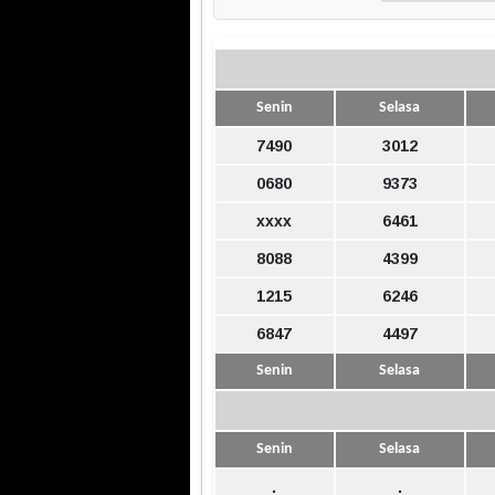
Senin
Selasa
7490
3012
0680
9373
xxxx
6461
8088
4399
1215
6246
6847
4497
Senin
Selasa
Senin
Selasa
.
.