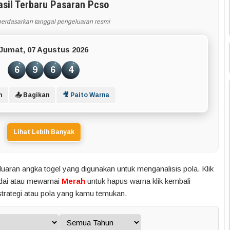
asil Terbaru Pasaran Pcso
berdasarkan tanggal pengeluaran resmi
Jumat, 07 Agustus 2026
6
9
6
4
n
📤 Bagikan
🎥 Paito Warna
Lihat Lebih Banyak
eluaran angka togel yang digunakan untuk menganalisis pola. Klik
dai atau mewarnai
Merah
untuk hapus warna klik kembali
trategi atau pola yang kamu temukan.