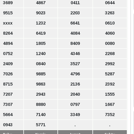
3689
4867
0411
0644
9515
9023
2203
3263
xxxx
1232
6641
0610
8264
6419
4084
4060
4894
1805
8409
0080
0752
1240
4346
2268
2409
0840
3527
2992
7026
9885
4796
5287
8715
9863
2136
2392
7207
2943
2040
1555
7307
8880
0797
1667
5664
7140
3349
7352
0943
5771
.
.