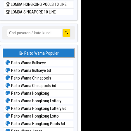
🏆 LOMBA HONGKONG POOLS 10 LINE
🏆 LOMBA SINGAPORE 10 LINE
🔍
📝 Paito Warna Populer
Paito Warna Bullseye
Paito Warna Bullseye 6d
Paito Warna Chinapools
Paito Warna Chinapools 6d
Paito Warna Hongkong
Paito Warna Hongkong Lottery
Paito Warna Hongkong Lottery 6d
Paito Warna Hongkong Lotto
Paito Warna Hongkong Pools 6d