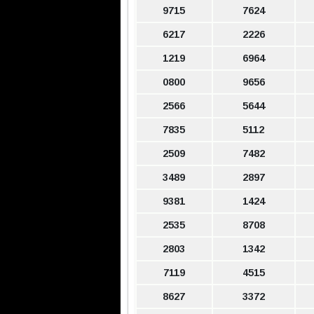
9715
7624
6217
2226
1219
6964
0800
9656
2566
5644
7835
5112
2509
7482
3489
2897
9381
1424
2535
8708
2803
1342
7119
4515
8627
3372