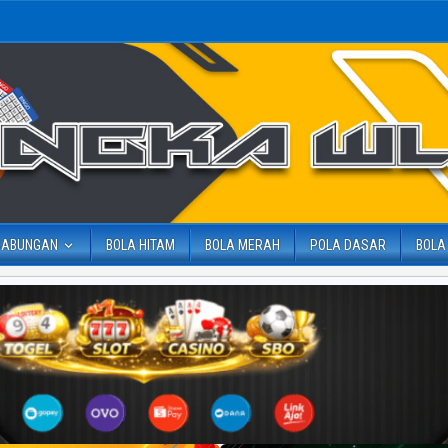
GABUNGAN
BOLA HITAM
BOLA MERAH
POLA DASAR
BOLA