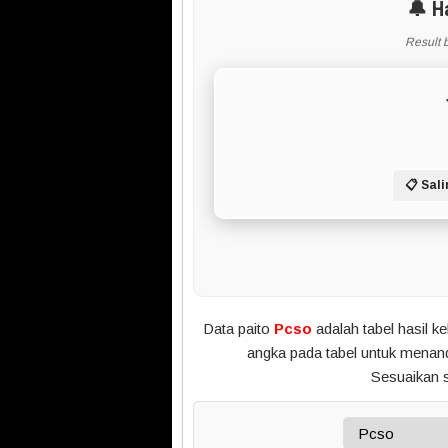
🔔 H
Result 
📋 Sali
Data paito
Pcso
adalah tabel hasil k
angka pada tabel untuk menan
Sesuaikan s