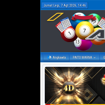
Jumat Legi, 7 Agt 2026, 14:46
Angkawla
PAITO WARNA