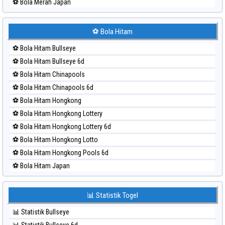
⚽ Bola Merah Japan
⚽ Bola Merah Japan 6d
⚽ Bola Merah Korea
⚽ Bola Hitam
⚽ Bola Merah Kuda Lari
⚽ Bola Hitam Bullseye
⚽ Bola Merah Magnum Cambodia
⚽ Bola Hitam Bullseye 6d
⚽ Bola Merah Nagoya
⚽ Bola Hitam Chinapools
⚽ Bola Merah North Carolina Day
⚽ Bola Hitam Chinapools 6d
⚽ Bola Merah Pcso
⚽ Bola Hitam Hongkong
⚽ Bola Merah Sao Paulo
⚽ Bola Hitam Hongkong Lottery
⚽ Bola Merah Singapore
⚽ Bola Hitam Hongkong Lottery 6d
⚽ Bola Merah Sydney
⚽ Bola Hitam Hongkong Lotto
⚽ Bola Merah Sydney Lottery
⚽ Bola Hitam Hongkong Pools 6d
⚽ Bola Merah Sydney Lottery 6d
⚽ Bola Hitam Japan
⚽ Bola Merah Sydney Lotto
⚽ Bola Hitam Japan 6d
⚽ Bola Merah Sydney Pools 6d
⚽ Bola Hitam Korea
📊 Statistik Togel
⚽ Bola Merah Taipei
⚽ Bola Hitam Kuda Lari
⚽ Bola Merah Taiwan
📊 Statistik Bullseye
⚽ Bola Hitam Magnum Cambodia
📊 Statistik Bullseye 6d