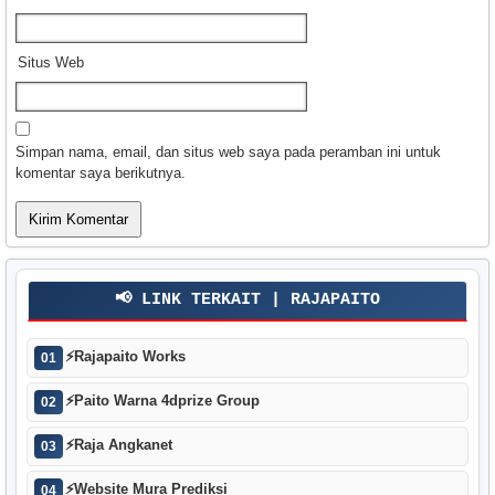
Situs Web
Simpan nama, email, dan situs web saya pada peramban ini untuk
komentar saya berikutnya.
📢 LINK TERKAIT | RAJAPAITO
⚡
Rajapaito Works
01
⚡
Paito Warna 4dprize Group
02
⚡
Raja Angkanet
03
⚡
Website Mura Prediksi
04