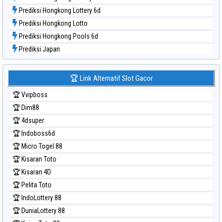
Prediksi Hongkong Lottery 6d
Prediksi Hongkong Lotto
Prediksi Hongkong Pools 6d
Prediksi Japan
Prediksi Japan 6d
Prediksi Korea
🏆 Link Alternatif Slot Gacor
Prediksi Kuda Lari
🏆 Vvipboss
Prediksi Magnum Cambodia
🏆 Dim88
Prediksi Nagoya
🏆 4dsuper
Prediksi North Carolina Day
🏆 Indoboss6d
Prediksi Pcso
🏆 Micro Togel 88
Prediksi Sao Paulo
🏆 Kisaran Toto
Prediksi Singapore
🏆 Kisaran 4D
Prediksi Sydney
🏆 Pelita Toto
Prediksi Sydney Lottery
🏆 IndoLottery 88
Prediksi Sydney Lottery 6d
🏆 DuniaLottery 88
Prediksi Sydney Lotto