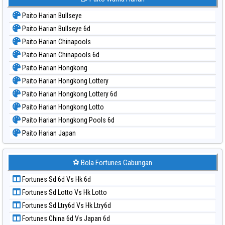
Paito Harian Bullseye
Paito Harian Bullseye 6d
Paito Harian Chinapools
Paito Harian Chinapools 6d
Paito Harian Hongkong
Paito Harian Hongkong Lottery
Paito Harian Hongkong Lottery 6d
Paito Harian Hongkong Lotto
Paito Harian Hongkong Pools 6d
Paito Harian Japan
Paito Harian Japan 6d
Paito Harian Korea
⚽ Bola Fortunes Gabungan
Paito Harian Kuda Lari
Fortunes Sd 6d Vs Hk 6d
Paito Harian Magnum Cambodia
Fortunes Sd Lotto Vs Hk Lotto
Paito Harian Nagoya
Fortunes Sd Ltry6d Vs Hk Ltry6d
Paito Harian New York Midday
Fortunes China 6d Vs Japan 6d
Paito Harian North Carolina Day