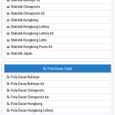
⚽ Bola Hitam Nagoya
📊 Statistik Chinapools
⚽ Bola Hitam North Carolina Day
📊 Statistik Chinapools 6d
⚽ Bola Hitam Pcso
📊 Statistik Hongkong
⚽ Bola Hitam Sao Paulo
📊 Statistik Hongkong Lottery
⚽ Bola Hitam Singapore
📊 Statistik Hongkong Lottery 6d
⚽ Bola Hitam Sydney
📊 Statistik Hongkong Lotto
⚽ Bola Hitam Sydney Lottery
📊 Statistik Hongkong Pools 6d
⚽ Bola Hitam Sydney Lottery 6d
📊 Statistik Japan
⚽ Bola Hitam Sydney Lotto
📊 Statistik Japan 6d
⚽ Bola Hitam Sydney Pools 6d
📊 Statistik Korea
📝 Pola Dasar Togel
⚽ Bola Hitam Taipei
📊 Statistik Kuda Lari
⚽ Bola Hitam Taiwan
📝 Pola Dasar Bullseye
📊 Statistik Magnum Cambodia
📝 Pola Dasar Bullseye 6d
📊 Statistik Nagoya
📝 Pola Dasar Chinapools
📊 Statistik New York Midday
📝 Pola Dasar Chinapools 6d
📊 Statistik North Carolina Day
📝 Pola Dasar Hongkong
📊 Statistik Pcso
📝 Pola Dasar Hongkong Lottery
📊 Statistik Pennsylvania Day