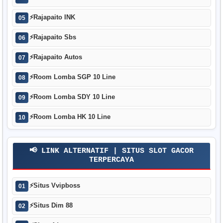
⚡
Rajapaito INK
05
⚡
Rajapaito Sbs
06
⚡
Rajapaito Autos
07
⚡
Room Lomba SGP 10 Line
08
⚡
Room Lomba SDY 10 Line
09
⚡
Room Lomba HK 10 Line
10
📢 LINK ALTERNATIF | SITUS SLOT GACOR
TERPERCAYA
⚡
Situs Vvipboss
01
⚡
Situs Dim 88
02