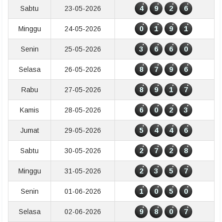
4
9
2
6
Sabtu
23-05-2026
0
1
9
1
Minggu
24-05-2026
3
6
6
0
Senin
25-05-2026
8
7
9
6
Selasa
26-05-2026
8
9
1
7
Rabu
27-05-2026
6
0
2
3
Kamis
28-05-2026
5
4
4
6
Jumat
29-05-2026
2
7
2
8
Sabtu
30-05-2026
2
3
5
7
Minggu
31-05-2026
1
0
5
0
Senin
01-06-2026
9
8
0
7
Selasa
02-06-2026