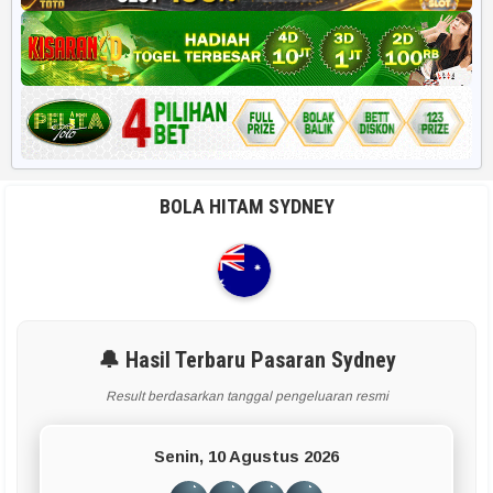
BOLA HITAM SYDNEY
🔔 Hasil Terbaru Pasaran Sydney
Result berdasarkan tanggal pengeluaran resmi
Senin, 10 Agustus 2026