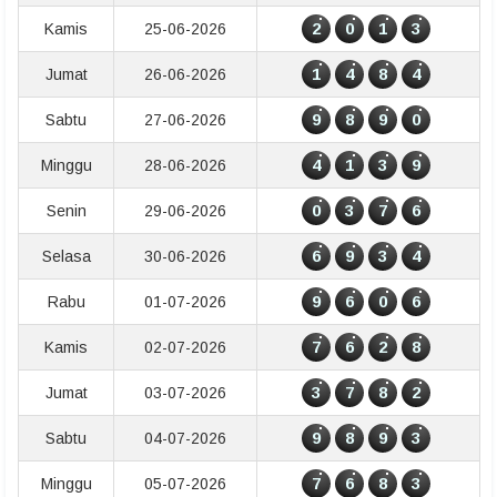
2
0
1
3
Kamis
25-06-2026
1
4
8
4
Jumat
26-06-2026
9
8
9
0
Sabtu
27-06-2026
4
1
3
9
Minggu
28-06-2026
0
3
7
6
Senin
29-06-2026
6
9
3
4
Selasa
30-06-2026
9
6
0
6
Rabu
01-07-2026
7
6
2
8
Kamis
02-07-2026
3
7
8
2
Jumat
03-07-2026
9
8
9
3
Sabtu
04-07-2026
7
6
8
3
Minggu
05-07-2026