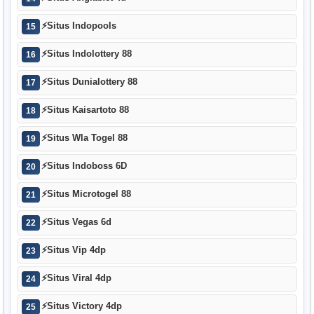
⚡
Situs Indopools
15
⚡
Situs Indolottery 88
16
⚡
Situs Dunialottery 88
17
⚡
Situs Kaisartoto 88
18
⚡
Situs Wla Togel 88
19
⚡
Situs Indoboss 6D
20
⚡
Situs Microtogel 88
21
⚡
Situs Vegas 6d
22
⚡
Situs Vip 4dp
23
⚡
Situs Viral 4dp
24
⚡
Situs Victory 4dp
25