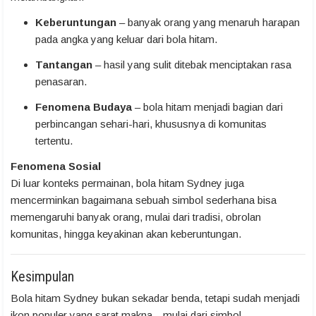
Keberuntungan
– banyak orang yang menaruh harapan
pada angka yang keluar dari bola hitam.
Tantangan
– hasil yang sulit ditebak menciptakan rasa
penasaran.
Fenomena Budaya
– bola hitam menjadi bagian dari
perbincangan sehari-hari, khususnya di komunitas
tertentu.
Fenomena Sosial
Di luar konteks permainan, bola hitam Sydney juga
mencerminkan bagaimana sebuah simbol sederhana bisa
memengaruhi banyak orang, mulai dari tradisi, obrolan
komunitas, hingga keyakinan akan keberuntungan.
Kesimpulan
Bola hitam Sydney bukan sekadar benda, tetapi sudah menjadi
ikon populer yang sarat makna—mulai dari simbol