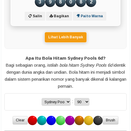
3
9
8
0
8
2
📋 Salin
📤 Bagikan
🎥 Paito Warna
Lihat Lebih Banyak
Apa Itu Bola Hitam Sydney Pools 6d?
Bagi sebagian orang, istilah
bola hitam Sydney Pools 6d
identik
dengan dunia angka dan undian. Bola hitam ini menjadi simbol
dalam sistem penarikan nomor yang banyak dikenal di kalangan
pemain.
:
Clear
Brush