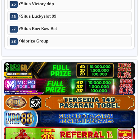
⚡
Situs Victory 4dp
25
⚡
Situs Luckyslot 99
26
⚡
Situs Kaw Kaw Bet
27
⚡
4dprize Group
28