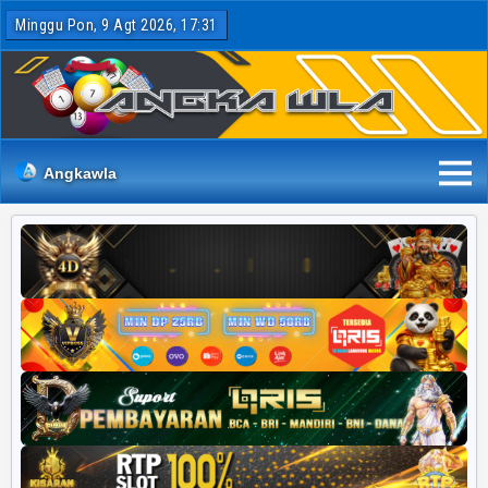
Minggu Pon, 9 Agt 2026, 17:31
Angkawla