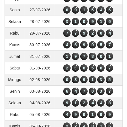
0
9
1
5
4
6
Senin
27-07-2026
3
1
0
9
1
6
Selasa
28-07-2026
7
7
9
2
0
4
Rabu
29-07-2026
4
6
9
0
5
7
Kamis
30-07-2026
1
9
7
8
0
1
Jumat
31-07-2026
2
3
8
5
8
7
Sabtu
01-08-2026
0
8
9
1
3
5
Minggu
02-08-2026
6
4
7
0
3
7
Senin
03-08-2026
9
1
2
4
4
8
Selasa
04-08-2026
4
9
6
1
9
9
Rabu
05-08-2026
2
2
4
8
1
6
Kamis
06-08-2026