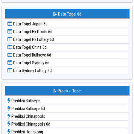
Data Togel Japan 6d
📝 Pola Dasar Sydney Pools 6d
Data Togel Korea
📝 Data Togel 6d
📝 Pola Dasar Taipei
Data Togel Kuda Lari
📝 Pola Dasar Taiwan
Data Togel Japan 6d
Data Togel Magnum Cambodia
Data Togel Hk Pools 6d
Data Togel Nagoya
Data Togel Hk Lottery 6d
Data Togel North Carolina Day
Data Togel China 6d
Data Togel Pcso
Data Togel Bullseye 6d
Data Togel Sao Paulo
Data Togel Sydney 6d
Data Togel Singapore
Data Sydney Lottery 6d
Data Togel Sydney
Data Togel Sydney Lottery
Data Togel Sydney Lottery 6d
📝 Prediksi Togel
Data Togel Sydney Lotto
Prediksi Bullseye
Data Togel Sydney Pools 6d
Prediksi Bullseye 6d
Data Togel Taipei
Prediksi Chinapools
Data Togel Taiwan
Prediksi Chinapools 6d
Prediksi Hongkong