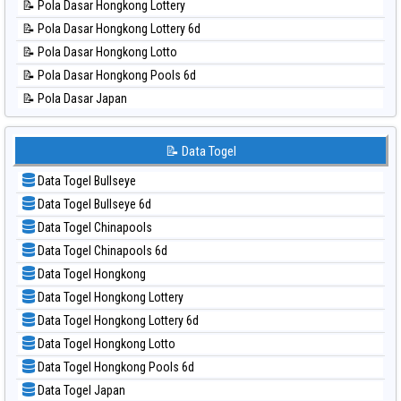
📝 Pola Dasar Hongkong Lottery
📊 Statistik Pennsylvania Day
📝 Pola Dasar Hongkong Lottery 6d
📊 Statistik Sao Paulo
📝 Pola Dasar Hongkong Lotto
📊 Statistik Singapore
📝 Pola Dasar Hongkong Pools 6d
📊 Statistik Sydney
📝 Pola Dasar Japan
📊 Statistik Sydney Lottery
📝 Pola Dasar Japan 6d
📊 Statistik Sydney Lottery 6d
📝 Pola Dasar Korea
📝 Data Togel
📊 Statistik Sydney Lotto
📝 Pola Dasar Kuda Lari
📊 Statistik Sydney Pools 6d
Data Togel Bullseye
📝 Pola Dasar Magnum Cambodia
📊 Statistik Taipei
Data Togel Bullseye 6d
📝 Pola Dasar Nagoya
📊 Statistik Taiwan
Data Togel Chinapools
📝 Pola Dasar North Carolina Day
Data Togel Chinapools 6d
📝 Pola Dasar Pcso
Data Togel Hongkong
📝 Pola Dasar Sao Paulo
Data Togel Hongkong Lottery
📝 Pola Dasar Singapore
Data Togel Hongkong Lottery 6d
📝 Pola Dasar Sydney
Data Togel Hongkong Lotto
📝 Pola Dasar Sydney Lottery
Data Togel Hongkong Pools 6d
📝 Pola Dasar Sydney Lottery 6d
Data Togel Japan
📝 Pola Dasar Sydney Lotto