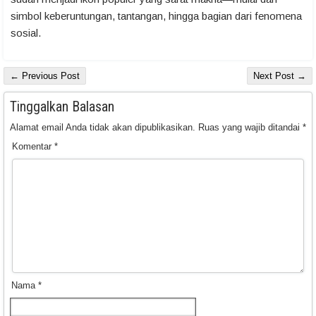
simbol keberuntungan, tantangan, hingga bagian dari fenomena
sosial.
← Previous Post
Next Post →
Tinggalkan Balasan
Alamat email Anda tidak akan dipublikasikan.
Ruas yang wajib ditandai
*
Komentar
*
Nama
*