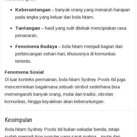
Keberuntungan
– banyak orang yang menaruh harapan
pada angka yang keluar dari bola hitam.
Tantangan
– hasil yang sulit ditebak menciptakan rasa
penasaran.
Fenomena Budaya
– bola hitam menjadi bagian dari
perbincangan sehari-hari, khususnya di komunitas
tertentu.
Fenomena Sosial
Di luar konteks permainan, bola hitam Sydney Pools 6d juga
mencerminkan bagaimana sebuah simbol sederhana bisa
memengaruhi banyak orang, mulai dari tradisi, obrolan
komunitas, hingga keyakinan akan keberuntungan.
Kesimpulan
Bola hitam Sydney Pools 6d bukan sekadar benda, tetapi
sudah menjadi ikon populer yang sarat makna—mulai dari