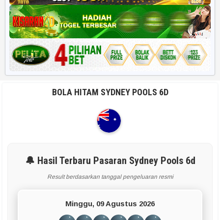
BOLA HITAM SYDNEY POOLS 6D
🔔 Hasil Terbaru Pasaran Sydney Pools 6d
Result berdasarkan tanggal pengeluaran resmi
Minggu, 09 Agustus 2026