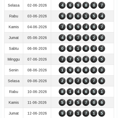
4
6
9
8
0
7
Selasa
02-06-2026
9
0
6
1
5
4
Rabu
03-06-2026
7
5
9
4
8
7
Kamis
04-06-2026
4
9
7
6
2
0
Jumat
05-06-2026
0
6
1
8
6
3
Sabtu
06-06-2026
7
7
5
0
7
5
Minggu
07-06-2026
1
9
0
8
3
3
Senin
08-06-2026
2
0
7
5
7
6
Selasa
09-06-2026
8
1
4
6
5
1
Rabu
10-06-2026
5
2
5
7
0
6
Kamis
11-06-2026
9
7
1
7
1
5
Jumat
12-06-2026