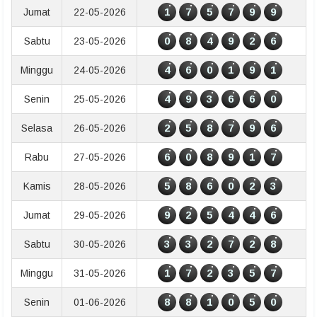
1
7
5
7
9
9
Jumat
22-05-2026
0
8
4
9
2
6
Sabtu
23-05-2026
4
6
0
1
9
1
Minggu
24-05-2026
4
9
3
6
6
0
Senin
25-05-2026
2
5
8
7
9
6
Selasa
26-05-2026
6
0
8
9
1
7
Rabu
27-05-2026
5
8
6
0
2
3
Kamis
28-05-2026
9
2
5
4
4
6
Jumat
29-05-2026
3
3
2
7
2
8
Sabtu
30-05-2026
1
7
2
3
5
7
Minggu
31-05-2026
8
8
1
0
5
0
Senin
01-06-2026